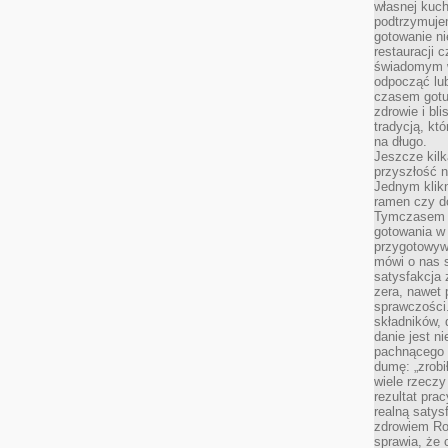
własnej kuch
podtrzymuje
gotowanie ni
restauracji 
świadomym 
odpocząć lu
czasem gotu
zdrowie i bl
tradycją, kt
na długo.
Jeszcze kilk
przyszłość n
Jednym klik
ramen czy do
Tymczasem ró
gotowania w
przygotowyw
mówi o nas 
satysfakcja 
zera, nawet 
sprawczości.
składników, 
danie jest n
pachnącego 
dumę: „zrobi
wiele rzeczy
rezultat prac
realną satys
zdrowiem R
sprawia, że 