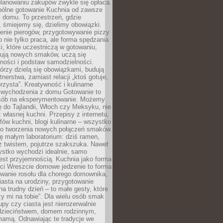
lanowaniu zakupów zwykle się opłaca.
spólne gotowanie Kuchnia od zawsze
 domu. To przestrzeń, gdzie
 śmiejemy się, dzielimy obowiązki.
enie pierogów, przygotowywanie pizzy
to nie tylko praca, ale forma spędzania
i, które uczestniczą w gotowaniu,
óbują nowych smaków, uczą się
ności i podstaw samodzielności.
tórzy dzielą się obowiązkami, budują
tnerstwa, zamiast relacji „ktoś gotuje,
orzysta”. Kreatywność i kulinarne
 wychodzenia z domu Gotowanie to
sób na eksperymentowanie. Możemy
ę do Tajlandii, Włoch czy Meksyku, nie
własnej kuchni. Przepisy z internetu,
fów kuchni, blogi kulinarne – wszystko
 do tworzenia nowych połączeń smaków.
ę małym laboratorium: dziś ramen,
i z twistem, pojutrze szakszuka. Nawet
zystko wychodzi idealnie, samo
est przyjemnością. Kuchnia jako forma
ości Wreszcie domowe jedzenie to forma
owanie rosołu dla chorego domownika,
iasta na urodziny, przygotowanie
a trudny dzień – to małe gesty, które
y mi na tobie”. Dla wielu osób smak
upy czy ciasta jest nierozerwalnie
dzieciństwem, domem rodzinnym,
mamą. Odnawiając te tradycje we