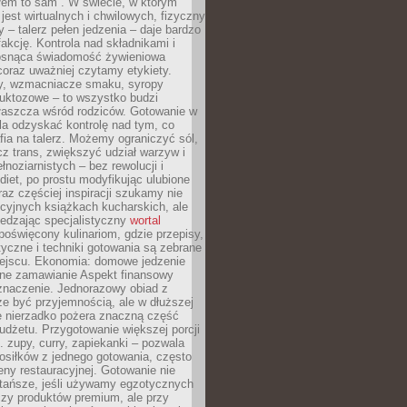
łem to sam”. W świecie, w którym
 jest wirtualnych i chwilowych, fizyczny
y – talerz pełen jedzenia – daje bardzo
fakcję. Kontrola nad składnikami i
osnąca świadomość żywieniowa
coraz uważniej czytamy etykiety.
dy, wzmacniacze smaku, syropy
ruktozowe – to wszystko budzi
właszcza wśród rodziców. Gotowanie w
a odzyskać kontrolę nad tym, co
fia na talerz. Możemy ograniczyć sól,
zcz trans, zwiększyć udział warzyw i
łnoziarnistych – bez rewolucji i
diet, po prostu modyfikując ulubione
raz częściej inspiracji szukamy nie
ycyjnych książkach kucharskich, ale
iedzając specjalistyczny
wortal
poświęcony kulinariom, gdzie przepisy,
tyczne i techniki gotowania są zebrane
ejscu. Ekonomia: domowe jedzenie
zne zamawianie Aspekt finansowy
znaczenie. Jednorazowy obiad z
e być przyjemnością, ale w dłuższej
e nierzadko pożera znaczną część
dżetu. Przygotowanie większej porcji
 zupy, curry, zapiekanki – pozwala
posiłków z jednego gotowania, często
ny restauracyjnej. Gotowanie nie
 tańsze, jeśli używamy egzotycznych
czy produktów premium, ale przy