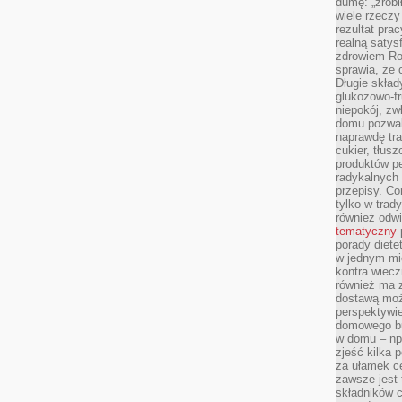
dumę: „zrobi
wiele rzeczy
rezultat prac
realną satys
zdrowiem R
sprawia, że 
Długie skła
glukozowo-f
niepokój, z
domu pozwal
naprawdę tra
cukier, tłus
produktów pe
radykalnych 
przepisy. Co
tylko w trad
również odw
tematyczny
porady diete
w jednym mi
kontra wiec
również ma 
dostawą moż
perspektywi
domowego bu
w domu – np.
zjeść kilka 
za ułamek ce
zawsze jest
składników 