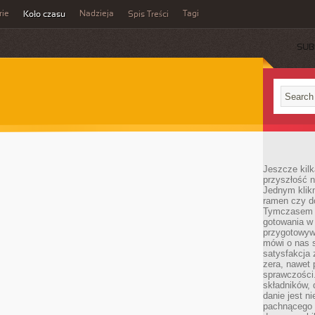
rie
Nadzieja
Tagi
Koło czasu
Spis Treści
SUB
Jeszcze kilk
przyszłość n
Jednym klik
ramen czy do
Tymczasem ró
gotowania w
przygotowyw
mówi o nas 
satysfakcja 
zera, nawet 
sprawczości.
składników, 
danie jest n
pachnącego 