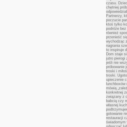
czasu. Dziec
chętniej pr
odpowiedzial
Partnerzy, k
poczucie par
ktoś tylko k
podróże bez
również spo
przenieść si
wychodząc z 
nagrania sze
to inspiruje
Dom staje si
jutro pierog
jeśli nie ws
próbowanie j
troski i mił
troski. Ugot
upieczenie c
lunchboxów n
mówią „zależ
konkretnej z
związany z 
babcią czy 
własnej kuch
podtrzymuje
gotowanie ni
restauracji 
świadomym 
odpocząć lu