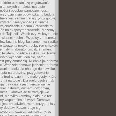
i, które uczestniczą w gotowaniu,
óbują nowych smaków, uczą się
ności i podstaw samodzielności.
tórzy dzielą się obowiązkami, budują
tnerstwa, zamiast relacji „ktoś gotuje,
orzysta”. Kreatywność i kulinarne
 wychodzenia z domu Gotowanie to
sób na eksperymentowanie. Możemy
ę do Tajlandii, Włoch czy Meksyku, nie
własnej kuchni. Przepisy z internetu,
fów kuchni, blogi kulinarne – wszystko
 do tworzenia nowych połączeń smaków.
ę małym laboratorium: dziś ramen,
i z twistem, pojutrze szakszuka. Nawet
zystko wychodzi idealnie, samo
est przyjemnością. Kuchnia jako forma
ości Wreszcie domowe jedzenie to forma
owanie rosołu dla chorego domownika,
iasta na urodziny, przygotowanie
a trudny dzień – to małe gesty, które
y mi na tobie”. Dla wielu osób smak
upy czy ciasta jest nierozerwalnie
dzieciństwem, domem rodzinnym,
mamą. Odnawiając te tradycje we
ni, nie tylko karmimy ciało, ale też
my wspomnienia i więzi. Domowe
e jest przeciwieństwem korzystania z
czy dostaw. Raczej staje się
wyborem: czasem zamawiamy, by
b spróbować czegoś nowego, a