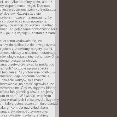
ni, nie tylko karmimy ciało, ale też
my wspomnienia i więzi. Domowe
e jest przeciwieństwem korzystania z
czy dostaw. Raczej staje się
wyborem: czasem zamawiamy, by
b spróbować czegoś nowego, a
jemy, by wrócić do korzeni, zadbać o
iskość. To połączenie nowoczesności z
óre – jak się wydaje – zostanie z nami
a lat temu wydawało się, że
ależy do aplikacji z dostawą jedzenia.
nięciem zamawiamy burgery, sushi,
mowe obiady z ulubionej restauracji.
wnolegle rośnie inny trend: powrót do
 domu, pieczenia chleba,
ania przetworów. Skąd ta moda i co
samych? Uczucie sprawczości i
z tworzenia Przygotowanie posiłku od
prostego, daje ogromne poczucie
 Krojenie warzyw, mieszanie
doprawianie „na smak” sprawiają, że
iepowtarzalne. Gdy wyciągamy blachę
ciasta lub garnek gulaszu, czujemy
łem to sam”. W świecie, w którym
 jest wirtualnych i chwilowych, fizyczny
y – talerz pełen jedzenia – daje bardzo
fakcję. Kontrola nad składnikami i
osnąca świadomość żywieniowa
coraz uważniej czytamy etykiety.