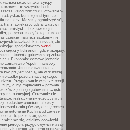
dy, wzmacniacze smaku, syropy
ruktozowe – to wszystko budzi
właszcza wśród rodziców. Gotowanie w
a odzyskać kontrolę nad tym, co
fia na talerz. Możemy ograniczyć sól,
zcz trans, zwiększyć udział warzyw i
łnoziarnistych – bez rewolucji i
diet, po prostu modyfikując ulubione
raz częściej inspiracji szukamy nie
ycyjnych książkach kucharskich, ale
iedzając specjalistyczny
wortal
poświęcony kulinariom, gdzie przepisy,
tyczne i techniki gotowania są zebrane
ejscu. Ekonomia: domowe jedzenie
zne zamawianie Aspekt finansowy
znaczenie. Jednorazowy obiad z
e być przyjemnością, ale w dłuższej
e nierzadko pożera znaczną część
dżetu. Przygotowanie większej porcji
 zupy, curry, zapiekanki – pozwala
posiłków z jednego gotowania, często
ny restauracyjnej. Gotowanie nie
 tańsze, jeśli używamy egzotycznych
czy produktów premium, ale przy
lanowaniu zakupów zwykle się opłaca.
spólne gotowanie Kuchnia od zawsze
 domu. To przestrzeń, gdzie
 śmiejemy się, dzielimy obowiązki.
enie pierogów, przygotowywanie pizzy
to nie tylko praca, ale forma spędzania