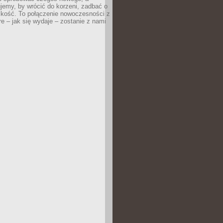
jemy, by wrócić do korzeni, zadbać o
iskość. To połączenie nowoczesności z
óre – jak się wydaje – zostanie z nami