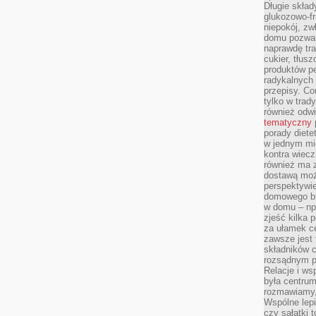
Długie skła
glukozowo-f
niepokój, z
domu pozwal
naprawdę tra
cukier, tłus
produktów pe
radykalnych 
przepisy. Co
tylko w trad
również odw
tematyczny
porady diete
w jednym mi
kontra wiec
również ma 
dostawą moż
perspektywi
domowego bu
w domu – np.
zjeść kilka 
za ułamek ce
zawsze jest
składników 
rozsądnym p
Relacje i w
była centrum
rozmawiamy,
Wspólne lepi
czy sałatki 