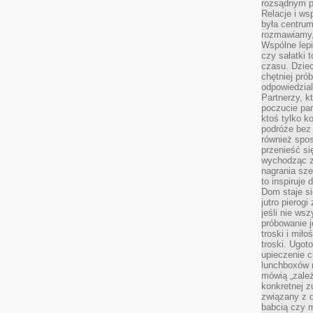
rozsądnym p
Relacje i w
była centrum
rozmawiamy,
Wspólne lepi
czy sałatki 
czasu. Dziec
chętniej pr
odpowiedzial
Partnerzy, k
poczucie par
ktoś tylko k
podróże bez
również spo
przenieść si
wychodząc z 
nagrania sze
to inspiruje
Dom staje si
jutro pierog
jeśli nie ws
próbowanie j
troski i mił
troski. Ugot
upieczenie c
lunchboxów n
mówią „zależ
konkretnej z
związany z 
babcią czy 