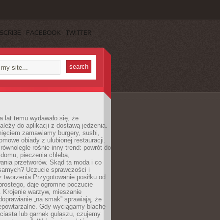
SCRIBE
FACEBOOK
TWITTER
a lat temu wydawało się, że
ależy do aplikacji z dostawą jedzenia.
nięciem zamawiamy burgery, sushi,
mowe obiady z ulubionej restauracji.
wnolegle rośnie inny trend: powrót do
 domu, pieczenia chleba,
ania przetworów. Skąd ta moda i co
samych? Uczucie sprawczości i
z tworzenia Przygotowanie posiłku od
prostego, daje ogromne poczucie
 Krojenie warzyw, mieszanie
doprawianie „na smak” sprawiają, że
iepowtarzalne. Gdy wyciągamy blachę
ciasta lub garnek gulaszu, czujemy