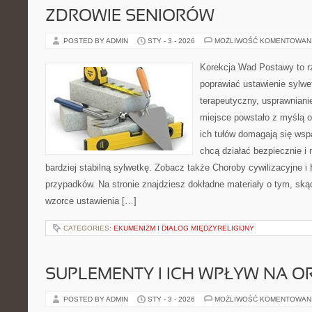
ZDROWIE SENIORÓW
POSTED BY ADMIN
STY - 3 - 2026
MOŻLIWOŚĆ KOMENTOWAN
Korekcja Wad Postawy to rze
poprawiać ustawienie sylwet
terapeutyczny, usprawnianie
miejsce powstało z myślą o
ich tułów domagają się wspa
chcą działać bezpiecznie 
bardziej stabilną sylwetkę. Zobacz także Choroby cywilizacyjne i H
przypadków. Na stronie znajdziesz dokładne materiały o tym, skąd
wzorce ustawienia […]
CATEGORIES:
EKUMENIZM I DIALOG MIĘDZYRELIGIJNY
SUPLEMENTY I ICH WPŁYW NA O
POSTED BY ADMIN
STY - 3 - 2026
MOŻLIWOŚĆ KOMENTOWAN