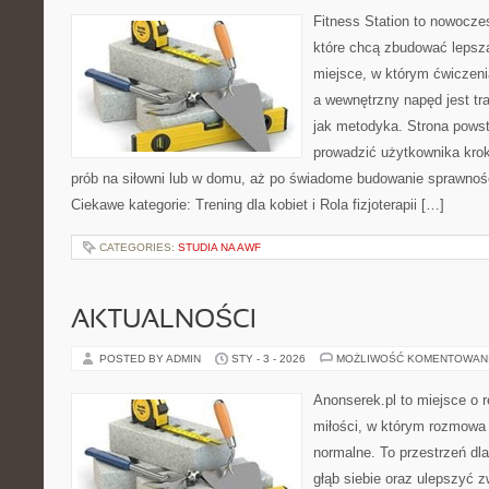
Fitness Station to nowocze
które chcą zbudować lepszą
miejsce, w którym ćwiczeni
a wewnętrzny napęd jest t
jak metodyka. Strona powst
prowadzić użytkownika krok
prób na siłowni lub w domu, aż po świadome budowanie sprawności
Ciekawe kategorie: Trening dla kobiet i Rola fizjoterapii […]
CATEGORIES:
STUDIA NA AWF
AKTUALNOŚCI
POSTED BY ADMIN
STY - 3 - 2026
MOŻLIWOŚĆ KOMENTOWAN
Anonserek.pl to miejsce o r
miłości, w którym rozmowa 
normalne. To przestrzeń dl
głąb siebie oraz ulepszyć 