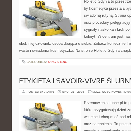
Rolletic Gdynia to przestrz
by kosmetyka przestała być
świadomą rutyną. Strona op
oraz procedury pielęgnacyj
sygnały naskórka i krok po
koloryt. W centrum jest nas
obok niej człowiek: osoba dbająca o siebie. Zobacz koniecznie Hi
waste i świadoma kosmetyczka. Na stronie Rolletic Gdynia znajdz
CATEGORIES:
YANG SHENG
ETYKIETA I SAVOIR-VIVRE ŚLUBN
POSTED BY ADMIN
GRU - 31 - 2025
MOŻLIWOŚĆ KOMENTOWA
Przemowieniaslubne.pl to p
które przygotowują dzień za
weselne i chcą mieć pod rę
oraz natchnienia. To przestr
emocje z organizacją, a sp