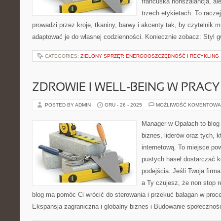
francuska nonszalancja, al
trzech etykietach. To racze
prowadzi przez kroje, tkaniny, barwy i akcenty tak, by czytelnik 
adaptować je do własnej codzienności. Koniecznie zobacz: Styl 
CATEGORIES:
ZIELONY SPRZĘT: ENERGOOSZCZĘDNOŚĆ I RECYKLING
ZDROWIE I WELL-BEING W PRACY
POSTED BY ADMIN
GRU - 26 - 2025
MOŻLIWOŚĆ KOMENTOWA
Manager w Opałach to blog
biznes, liderów oraz tych, 
internetową. To miejsce pow
pustych haseł dostarczać k
podejścia. Jeśli Twoja firm
a Ty czujesz, że non stop r
blog ma pomóc Ci wrócić do sterowania i przekuć bałagan w proc
Ekspansja zagraniczna i globalny biznes i Budowanie społecznoś