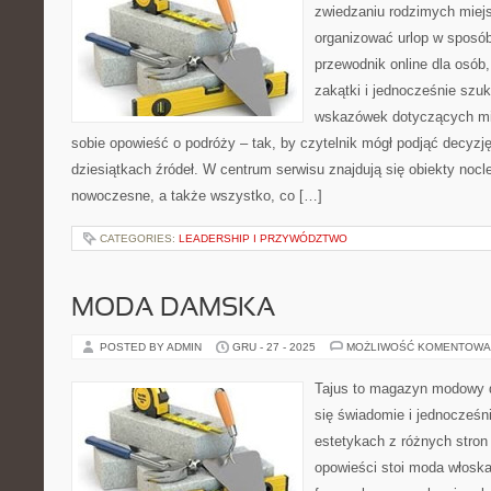
zwiedzaniu rodzimych miej
organizować urlop w sposó
przewodnik online dla osób
zakątki i jednocześnie szu
wskazówek dotyczących mie
sobie opowieść o podróży – tak, by czytelnik mógł podjąć decyz
dziesiątkach źródeł. W centrum serwisu znajdują się obiekty noc
nowoczesne, a także wszystko, co […]
CATEGORIES:
LEADERSHIP I PRZYWÓDZTWO
MODA DAMSKA
POSTED BY ADMIN
GRU - 27 - 2025
MOŻLIWOŚĆ KOMENTOWA
Tajus to magazyn modowy d
się świadomie i jednocześn
estetykach z różnych stron
opowieści stoi moda włoska