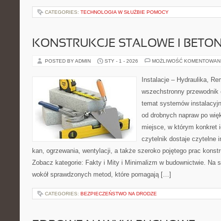
CATEGORIES:
TECHNOLOGIA W SŁUŻBIE POMOCY
KONSTRUKCJE STALOWE I BETO
POSTED BY ADMIN
STY - 1 - 2026
MOŻLIWOŚĆ KOMENTOWAN
Instalacje – Hydraulika, R
wszechstronny przewodnik d
temat systemów instalacyj
od drobnych napraw po wię
miejsce, w którym konkret i
czytelnik dostaje czytelne 
kan, ogrzewania, wentylacji, a także szeroko pojętego prac kons
Zobacz kategorie: Fakty i Mity i Minimalizm w budownictwie. Na s
wokół sprawdzonych metod, które pomagają […]
CATEGORIES:
BEZPIECZEŃSTWO NA DRODZE