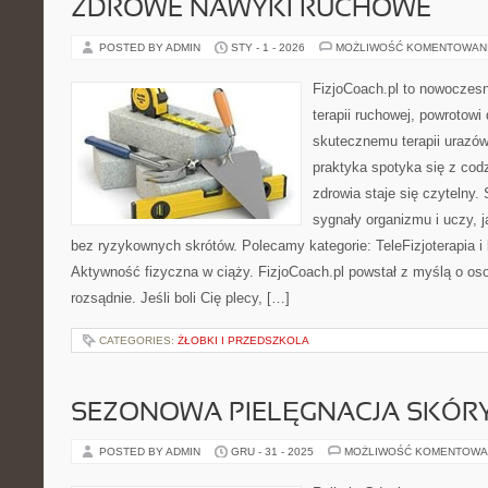
ZDROWE NAWYKI RUCHOWE
POSTED BY ADMIN
STY - 1 - 2026
MOŻLIWOŚĆ KOMENTOWAN
FizjoCoach.pl to nowoczes
terapii ruchowej, powrotowi
skutecznemu terapii urazów
praktyka spotyka się z cod
zdrowia staje się czytelny
sygnały organizmu i uczy, 
bez ryzykownych skrótów. Polecamy kategorie: TeleFizjoterapia i k
Aktywność fizyczna w ciąży. FizjoCoach.pl powstał z myślą o oso
rozsądnie. Jeśli boli Cię plecy, […]
CATEGORIES:
ŻŁOBKI I PRZEDSZKOLA
SEZONOWA PIELĘGNACJA SKÓR
POSTED BY ADMIN
GRU - 31 - 2025
MOŻLIWOŚĆ KOMENTOWA