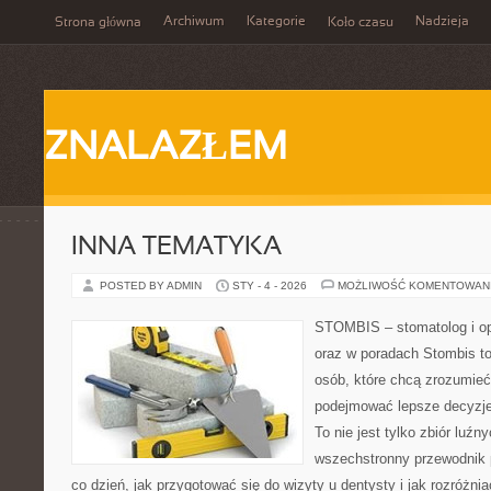
Archiwum
Kategorie
Nadzieja
Strona główna
Koło czasu
ZNALAZŁEM
INNA TEMATYKA
POSTED BY ADMIN
STY - 4 - 2026
MOŻLIWOŚĆ KOMENTOWAN
STOMBIS – stomatolog i op
oraz w poradach Stombis to
osób, które chcą zrozumieć
podejmować lepsze decyzje
To nie jest tylko zbiór luź
wszechstronny przewodnik 
co dzień, jak przygotować się do wizyty u dentysty i jak rozróżnia