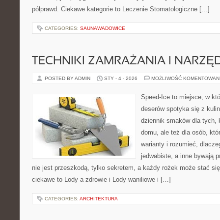
półprawd. Ciekawe kategorie to Leczenie Stomatologiczne […]
CATEGORIES:
SAUNAWADOWICE
TECHNIKI ZAMRAŻANIA I NARZĘ
POSTED BY ADMIN
STY - 4 - 2026
MOŻLIWOŚĆ KOMENTOWAN
Speed-Ice to miejsce, w kt
deserów spotyka się z kuli
dziennik smaków dla tych, 
domu, ale też dla osób, kt
warianty i rozumieć, dlacz
jedwabiste, a inne bywają p
nie jest przeszkodą, tylko sekretem, a każdy rożek może stać si
ciekawe to Lody a zdrowie i Lody waniliowe i […]
CATEGORIES:
ARCHITEKTURA