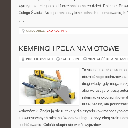
wytrzymała, elegancka i funkcjonalna na co dzień. Polecam Prawo 
Całego Świata. Na tej stronie czytelnik odnajdzie opracowania, k
[…]
CATEGORIES:
EKO KUCHNIA
KEMPINGI I POLA NAMIOTOWE
POSTED BY ADMIN
KWI - 4 - 2026
MOŻLIWOŚĆ KOMENTOWAN
To strona zostało stworzon
niezależnego podróżowania, 
drogi wtedy, gdy mogą rusz
albo wyruszyć w trasę aut
informacyjno-poradnikowy dl
bliżej natury, ale jednocze
wskazówek. Znajdują się tu teksty dla czytelników rozpoczynając
zaawansowanych miłośników caravaningu, którzy chcą stale udos
podróżowania. Całość skupia się wokół wyjazdów, […]