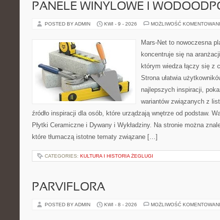
PANELE WINYLOWE I WODOODP
POSTED BY ADMIN
KWI - 9 - 2026
MOŻLIWOŚĆ KOMENTOWAN
Mars-Net to nowoczesna pla
koncentruje się na aranżacj
którym wiedza łączy się z
Strona ułatwia użytkownik
najlepszych inspiracji, pok
wariantów związanych z list
źródło inspiracji dla osób, które urządzają wnętrze od podstaw. Wa
Płytki Ceramiczne i Dywany i Wykładziny. Na stronie można znal
które tłumaczą istotne tematy związane […]
CATEGORIES:
KULTURA I HISTORIA ŻEGLUGI
PARVIFLORA
POSTED BY ADMIN
KWI - 8 - 2026
MOŻLIWOŚĆ KOMENTOWAN