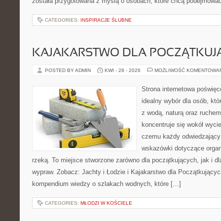
została przygotowana z myślą o osobach, które chcą podejmowa
CATEGORIES:
INSPIRACJE ŚLUBNE
KAJAKARSTWO DLA POCZĄTKUJ
POSTED BY ADMIN
KWI - 28 - 2026
MOŻLIWOŚĆ KOMENTOWA
Strona internetowa poświęc
idealny wybór dla osób, któ
z wodą, naturą oraz ruchem
koncentruje się wokół wyci
czemu każdy odwiedzający
wskazówki dotyczące organ
rzeką. To miejsce stworzone zarówno dla początkujących, jak i d
wypraw. Zobacz: Jachty i Łodzie i Kajakarstwo dla Początkujący
kompendium wiedzy o szlakach wodnych, które […]
CATEGORIES:
MŁODZI W KOŚCIELE