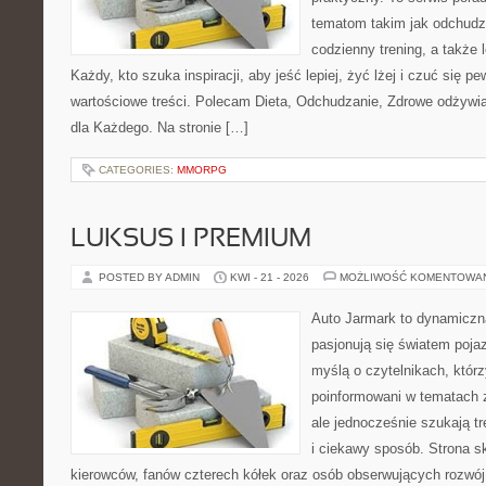
tematom takim jak odchudza
codzienny trening, a także
Każdy, kto szuka inspiracji, aby jeść lepiej, żyć lżej i czuć się pew
wartościowe treści. Polecam Dieta, Odchudzanie, Zdrowe odżywi
dla Każdego. Na stronie […]
CATEGORIES:
MMORPG
LUKSUS I PREMIUM
POSTED BY ADMIN
KWI - 21 - 2026
MOŻLIWOŚĆ KOMENTOWA
Auto Jarmark to dynamiczna
pasjonują się światem poja
myślą o czytelnikach, któr
poinformowani w tematach
ale jednocześnie szukają t
i ciekawy sposób. Strona sk
kierowców, fanów czterech kółek oraz osób obserwujących rozwój