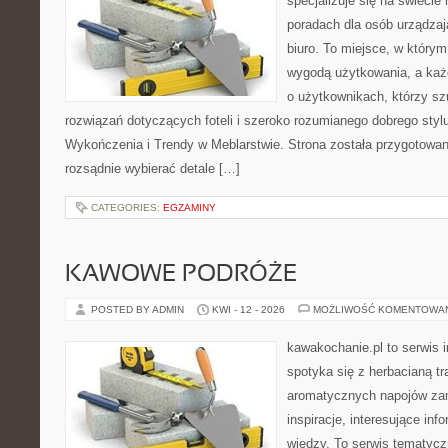
specjalizuje się na świecie
poradach dla osób urządzaj
biuro. To miejsce, w którym
wygodą użytkowania, a każd
o użytkownikach, którzy s
rozwiązań dotyczących foteli i szeroko rozumianego dobrego stylu
Wykończenia i Trendy w Meblarstwie. Strona została przygotowan
rozsądnie wybierać detale […]
CATEGORIES:
EGZAMINY
KAWOWE PODRÓŻE
POSTED BY ADMIN
KWI - 12 - 2026
MOŻLIWOŚĆ KOMENTOWA
kawakochanie.pl to serwis i
spotyka się z herbacianą tr
aromatycznych napojów zam
inspiracje, interesujące in
wiedzy. To serwis tematycz