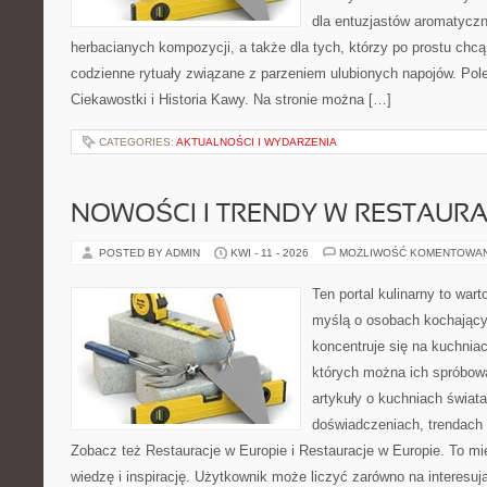
dla entuzjastów aromatycz
herbacianych kompozycji, a także dla tych, którzy po prostu chc
codzienne rytuały związane z parzeniem ulubionych napojów. Po
Ciekawostki i Historia Kawy. Na stronie można […]
CATEGORIES:
AKTUALNOŚCI I WYDARZENIA
NOWOŚCI I TRENDY W RESTAUR
POSTED BY ADMIN
KWI - 11 - 2026
MOŻLIWOŚĆ KOMENTOWA
Ten portal kulinarny to war
myślą o osobach kochający
koncentruje się na kuchniac
których można ich spróbowa
artykuły o kuchniach świata
doświadczeniach, trendach i
Zobacz też Restauracje w Europie i Restauracje w Europie. To mi
wiedzę i inspirację. Użytkownik może liczyć zarówno na interesują