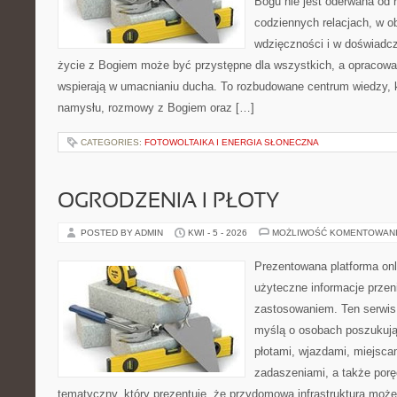
Bogu nie jest oderwana od r
codziennych relacjach, w 
wdzięczności i w doświadcz
życie z Bogiem może być przystępne dla wszystkich, a opracowan
wspierają w umacnianiu ducha. To rozbudowane centrum wiedzy, 
namysłu, rozmowy z Bogiem oraz […]
CATEGORIES:
FOTOWOLTAIKA I ENERGIA SŁONECZNA
OGRODZENIA I PŁOTY
POSTED BY ADMIN
KWI - 5 - 2026
MOŻLIWOŚĆ KOMENTOWAN
Prezentowana platforma onl
użyteczne informacje przen
zastosowaniem. Ten serwis
myślą o osobach poszukując
płotami, wjazdami, miejsca
zadaszeniami, a także porę
tematyczny, który prezentuje, że przydomowa infrastruktura moż