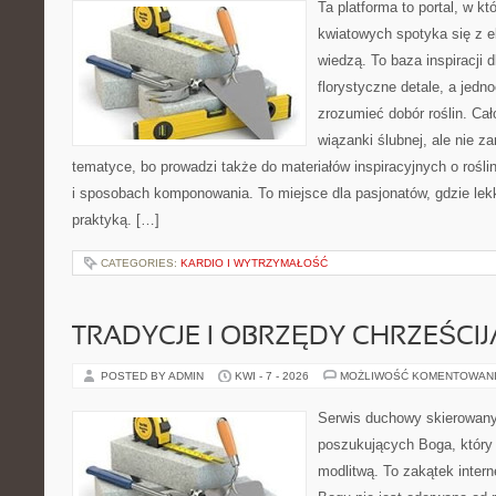
Ta platforma to portal, w k
kwiatowych spotyka się z e
wiedzą. To baza inspiracji d
florystyczne detale, a jedn
zrozumieć dobór roślin. Cał
wiązanki ślubnej, ale nie z
tematyce, bo prowadzi także do materiałów inspiracyjnych o rośli
i sposobach komponowania. To miejsce dla pasjonatów, gdzie lek
praktyką. […]
CATEGORIES:
KARDIO I WYTRZYMAŁOŚĆ
TRADYCJE I OBRZĘDY CHRZEŚCIJ
POSTED BY ADMIN
KWI - 7 - 2026
MOŻLIWOŚĆ KOMENTOWAN
Serwis duchowy skierowany
poszukujących Boga, który
modlitwą. To zakątek inter