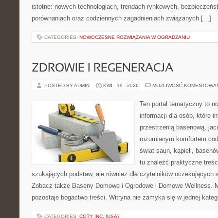
istotne: nowych technologiach, trendach rynkowych, bezpieczeństw
porównaniach oraz codziennych zagadnieniach związanych […]
CATEGORIES:
NOWOCZESNE ROZWIĄZANIA W OGRADZANIU
ZDROWIE I REGENERACJA
POSTED BY ADMIN
KWI - 19 - 2026
MOŻLIWOŚĆ KOMENTOWA
Ten portal tematyczny to
informacji dla osób, które i
przestrzenią basenową, jac
rozumianym komfortem codz
świat saun, kąpieli, base
tu znaleźć praktyczne treśc
szukających podstaw, ale również dla czytelników oczekujących 
Zobacz także Baseny Domowe i Ogrodowe i Domowe Wellness. Mo
pozostaje bogactwo treści. Witryna nie zamyka się w jednej kateg
CATEGORIES:
COTY INC. (USA)