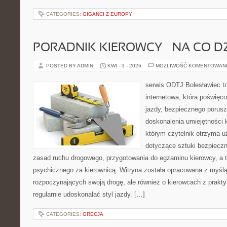
CATEGORIES:
GIGANCI Z EUROPY
PORADNIK KIEROWCY – NA CO D
POSTED BY ADMIN
KWI - 3 - 2026
MOŻLIWOŚĆ KOMENTOWAN
serwis ODTJ Bolesławiec t
internetowa, która poświęc
jazdy, bezpiecznego porusz
doskonalenia umiejętności 
którym czytelnik otrzyma 
dotyczące sztuki bezpiecz
zasad ruchu drogowego, przygotowania do egzaminu kierowcy, a 
psychicznego za kierownicą. Witryna została opracowana z myśl
rozpoczynających swoją drogę, ale również o kierowcach z prakty
regularnie udoskonalać styl jazdy. […]
CATEGORIES:
GRECJA