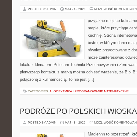
POSTED BY ADMIN
MAJ - 4 - 2026
MOŻLIWOŚĆ KOMENTOWAN
przyjazne miejsce kulinarne
mapie, które przyciąga os
kuchnię. Strona internetowa
bistro, w którym dania mają
również przygotowane z dbał
może zainteresować odwie
lokalu z klimatem. Polecam Techniki Przechowywania i Zero-wast
pierwszego kontaktu z marką można odnieść wrażenie, że Bibi Bi
połączoną z kulinarnością. To nie jest […]
CATEGORIES:
ALGORYTMIKA I PROGRAMOWANIE MATEMATYCZNE
PODRÓŻE PO POLSKICH WIOSK
POSTED BY ADMIN
MAJ - 3 - 2026
MOŻLIWOŚĆ KOMENTOWAN
Madlennn to przestrzeń, kt