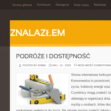
Archiwum
Kategorie
Nadzieja
Strona główna
Koło czasu
ZNALAZŁEM
PODRÓŻE I DOSTĘPNOŚĆ
POSTED BY ADMIN
MAJ - 10 - 2026
MOŻLIWOŚĆ KOMENTOWA
Strona internetowa funkcjo
Komorowska to przestrzeń, 
życia, kobiecej energii ora
Czytelnicy mogą znaleźć tut
ułatwiają w organizacji dni
myślą o osobach, które doce
spokojnego podejścia do życia. Na stronie można znaleźć teksty d