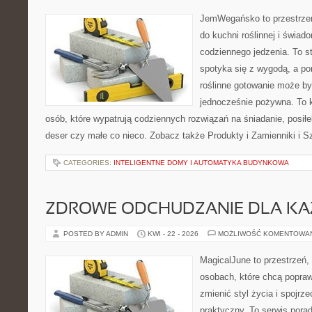
JemWegańsko to przestrzeń,
do kuchni roślinnej i świad
codziennego jedzenia. To s
spotyka się z wygodą, a po
roślinne gotowanie może być 
jednocześnie pożywna. To
osób, które wypatrują codziennych rozwiązań na śniadanie, posiłek
deser czy małe co nieco. Zobacz także Produkty i Zamienniki i Sz
CATEGORIES:
INTELIGENTNE DOMY I AUTOMATYKA BUDYNKOWA
ZDROWE ODCHUDZANIE DLA K
POSTED BY ADMIN
KWI - 22 - 2026
MOŻLIWOŚĆ KOMENTOWA
MagicalJune to przestrzeń,
osobach, które chcą popra
zmienić styl życia i spojrz
praktyczny. To serwis por