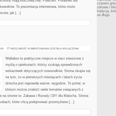
 ochrony mają kluczową rolę. Polecam: Poradniki dla
czasem gotu
kowników. To prezentacja internetowa, która może
zdrowie i bl
tradycją, kt
orców, jak […]
na długo.
SEN
026
MOŻLIWOŚĆ KOMENTOWANIA
ZOSTAŁA WYŁĄCZONA
I
KOMFORT
Wallaboo to praktyczne miejsce w sieci stworzone z
myślą o opiekunach, którzy szukają sprawdzonych
wskazówek dotyczących noworodków. Strona skupia się
na tym, co w pierwszych miesiącach i latach życia
dziecka jest naprawdę ważne: wygodzie. To portal, w
którym można znaleźć wiele tematów związanych z
 na stronie to: Zabawa i Rozwój i DIY dla Malucha. Strona
osobach, które chcą podejmować przemyślane […]
E