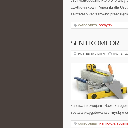
czyli wartościami, które w branży
Użytkowników i Poradniki dla Użyt
zainteresować zarówno przedsiębi
CATEGORIES:
OBRĄCZKI
SEN I KOMFORT
POSTED BY ADMIN
MAJ - 1 - 2
zabawą i rozwojem. Nowe kategorie
została przygotowana z myślą o 
CATEGORIES:
INSPIRACJE ŚLUBN