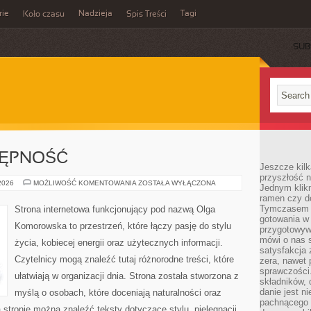
rie
Nadzieja
Tagi
Koło czasu
Spis Treści
SUB
TĘPNOŚĆ
Jeszcze kilk
przyszłość n
PODRÓŻE
 2026
MOŻLIWOŚĆ KOMENTOWANIA
ZOSTAŁA WYŁĄCZONA
Jednym klik
I
ramen czy do
DOSTĘPNOŚĆ
Tymczasem ró
Strona internetowa funkcjonujący pod nazwą Olga
gotowania w
Komorowska to przestrzeń, które łączy pasję do stylu
przygotowyw
mówi o nas 
życia, kobiecej energii oraz użytecznych informacji.
satysfakcja 
Czytelnicy mogą znaleźć tutaj różnorodne treści, które
zera, nawet 
sprawczości.
ułatwiają w organizacji dnia. Strona została stworzona z
składników, 
danie jest n
myślą o osobach, które doceniają naturalności oraz
pachnącego 
 stronie można znaleźć teksty dotyczące stylu, pielęgnacji,