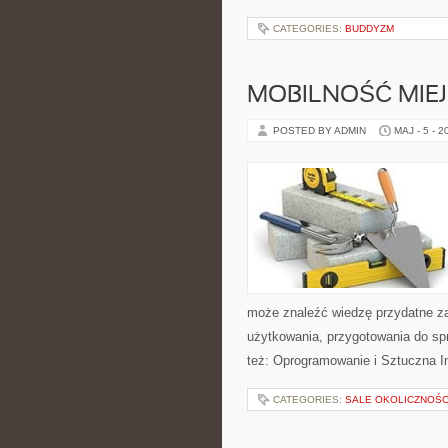
CATEGORIES:
BUDDYZM
MOBILNOŚĆ MIE
POSTED BY ADMIN
MAJ - 5 - 2
może znaleźć wiedzę przydatne za
użytkowania, przygotowania do sp
też: Oprogramowanie i Sztuczna In
CATEGORIES:
SALE OKOLICZNOŚ