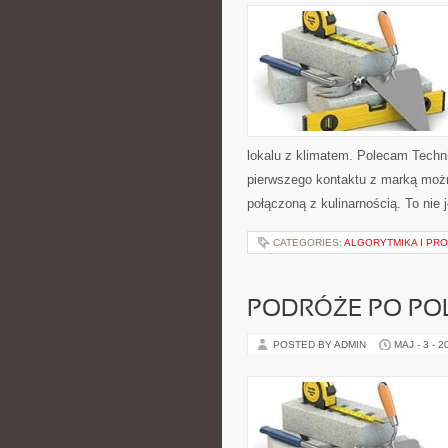
lokalu z klimatem. Polecam Techn
pierwszego kontaktu z marką możn
połączoną z kulinarnością. To nie 
CATEGORIES:
ALGORYTMIKA I PR
PODRÓŻE PO PO
POSTED BY ADMIN
MAJ - 3 - 2