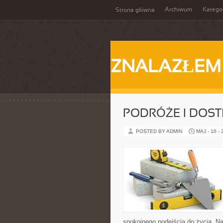
Archiwum
Katego
Strona główna
ZNALAZŁEM
PODRÓŻE I DOS
POSTED BY ADMIN
MAJ - 10 -
spokojnego podejścia do życia. Na