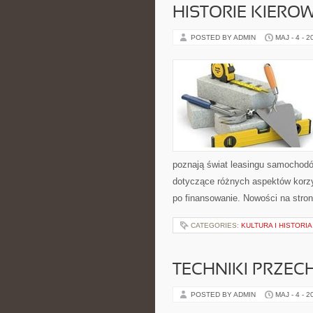
HISTORIE KIEROW
POSTED BY ADMIN
MAJ - 4 - 2
poznają świat leasingu samochodó
dotyczące różnych aspektów korz
po finansowanie. Nowości na stro
CATEGORIES:
KULTURA I HISTORI
TECHNIKI PRZE
POSTED BY ADMIN
MAJ - 4 - 2