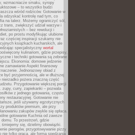
dy, wzmacniacze smaku, syropy
ruktozowe – to wszystko budzi
właszcza wśród rodziców. Gotowanie w
a odzyskać kontrolę nad tym, co
fia na talerz. Możemy ograniczyć sól,
zcz trans, zwiększyć udział warzyw i
łnoziarnistych – bez rewolucji i
diet, po prostu modyfikując ulubione
raz częściej inspiracji szukamy nie
ycyjnych książkach kucharskich, ale
iedzając specjalistyczny
wortal
poświęcony kulinariom, gdzie przepisy,
tyczne i techniki gotowania są zebrane
ejscu. Ekonomia: domowe jedzenie
zne zamawianie Aspekt finansowy
znaczenie. Jednorazowy obiad z
e być przyjemnością, ale w dłuższej
e nierzadko pożera znaczną część
dżetu. Przygotowanie większej porcji
 zupy, curry, zapiekanki – pozwala
posiłków z jednego gotowania, często
ny restauracyjnej. Gotowanie nie
 tańsze, jeśli używamy egzotycznych
czy produktów premium, ale przy
lanowaniu zakupów zwykle się opłaca.
spólne gotowanie Kuchnia od zawsze
 domu. To przestrzeń, gdzie
 śmiejemy się, dzielimy obowiązki.
enie pierogów, przygotowywanie pizzy
to nie tylko praca, ale forma spędzania