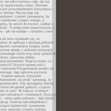
ni, nie tylko karmimy ciało, ale też
my wspomnienia i więzi. Domowe
e jest przeciwieństwem korzystania z
czy dostaw. Raczej staje się
wyborem: czasem zamawiamy, by
b spróbować czegoś nowego, a
jemy, by wrócić do korzeni, zadbać o
iskość. To połączenie nowoczesności z
óre – jak się wydaje – zostanie z nami
a lat temu wydawało się, że
ależy do aplikacji z dostawą jedzenia.
nięciem zamawiamy burgery, sushi,
mowe obiady z ulubionej restauracji.
wnolegle rośnie inny trend: powrót do
 domu, pieczenia chleba,
ania przetworów. Skąd ta moda i co
samych? Uczucie sprawczości i
z tworzenia Przygotowanie posiłku od
prostego, daje ogromne poczucie
 Krojenie warzyw, mieszanie
doprawianie „na smak” sprawiają, że
iepowtarzalne. Gdy wyciągamy blachę
ciasta lub garnek gulaszu, czujemy
łem to sam”. W świecie, w którym
 jest wirtualnych i chwilowych, fizyczny
y – talerz pełen jedzenia – daje bardzo
fakcję. Kontrola nad składnikami i
osnąca świadomość żywieniowa
coraz uważniej czytamy etykiety.