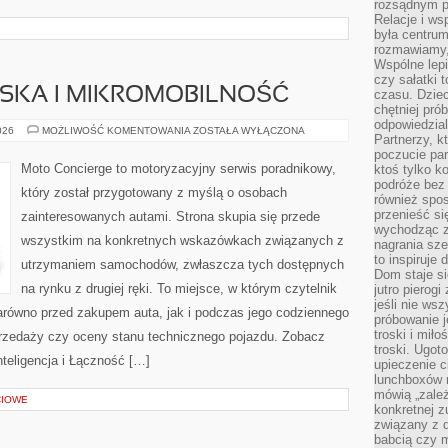
rozsądnym p
Relacje i w
była centrum
rozmawiamy,
Wspólne lepi
czy sałatki 
JSKA I MIKROMOBILNOŚĆ
czasu. Dziec
chętniej pr
odpowiedzial
MOBILNOŚĆ
026
MOŻLIWOŚĆ KOMENTOWANIA
ZOSTAŁA WYŁĄCZONA
Partnerzy, k
MIEJSKA
I
poczucie par
MIKROMOBILNOŚĆ
Moto Concierge to motoryzacyjny serwis poradnikowy,
ktoś tylko k
podróże bez
który został przygotowany z myślą o osobach
również spo
przenieść si
zainteresowanych autami. Strona skupia się przede
wychodząc z 
wszystkim na konkretnych wskazówkach związanych z
nagrania sze
to inspiruje
utrzymaniem samochodów, zwłaszcza tych dostępnych
Dom staje si
na rynku z drugiej ręki. To miejsce, w którym czytelnik
jutro pierog
jeśli nie ws
równo przed zakupem auta, jak i podczas jego codziennego
próbowanie j
troski i mił
rzedaży czy oceny stanu technicznego pojazdu. Zobacz
troski. Ugot
teligencja i Łączność […]
upieczenie c
lunchboxów n
mówią „zależ
CIOWE
konkretnej z
związany z 
babcią czy 