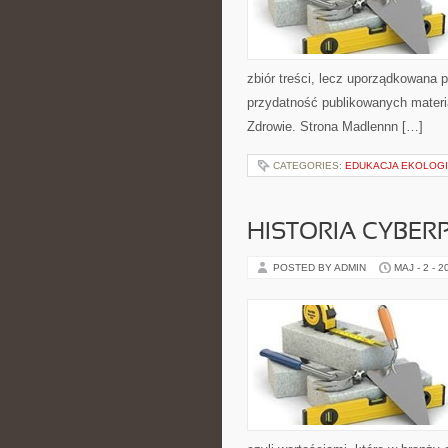
zbiór treści, lecz uporządkowana p
przydatność publikowanych materiał
Zdrowie. Strona Madlennn […]
CATEGORIES:
EDUKACJA EKOLOG
HISTORIA CYBER
POSTED BY ADMIN
MAJ - 2 - 2