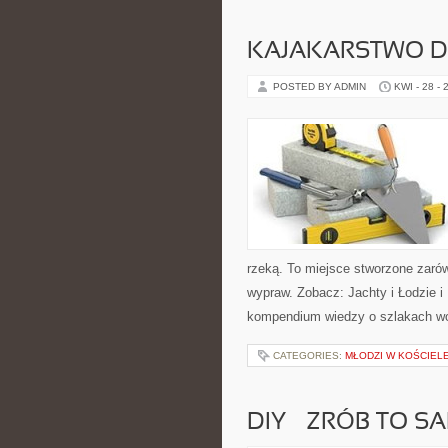
KAJAKARSTWO D
POSTED BY ADMIN
KWI - 28 - 
rzeką. To miejsce stworzone zarów
wypraw. Zobacz: Jachty i Łodzie i
kompendium wiedzy o szlakach wo
CATEGORIES:
MŁODZI W KOŚCIEL
DIY – ZRÓB TO S