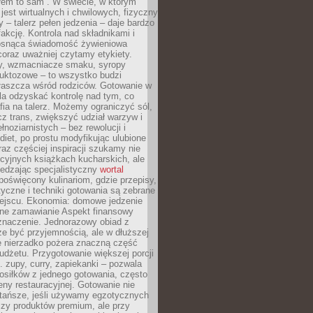
łem to sam”. W świecie, w którym
 jest wirtualnych i chwilowych, fizyczny
y – talerz pełen jedzenia – daje bardzo
fakcję. Kontrola nad składnikami i
osnąca świadomość żywieniowa
coraz uważniej czytamy etykiety.
dy, wzmacniacze smaku, syropy
ruktozowe – to wszystko budzi
właszcza wśród rodziców. Gotowanie w
a odzyskać kontrolę nad tym, co
fia na talerz. Możemy ograniczyć sól,
zcz trans, zwiększyć udział warzyw i
łnoziarnistych – bez rewolucji i
diet, po prostu modyfikując ulubione
raz częściej inspiracji szukamy nie
ycyjnych książkach kucharskich, ale
iedzając specjalistyczny
wortal
poświęcony kulinariom, gdzie przepisy,
tyczne i techniki gotowania są zebrane
ejscu. Ekonomia: domowe jedzenie
zne zamawianie Aspekt finansowy
znaczenie. Jednorazowy obiad z
e być przyjemnością, ale w dłuższej
e nierzadko pożera znaczną część
dżetu. Przygotowanie większej porcji
 zupy, curry, zapiekanki – pozwala
posiłków z jednego gotowania, często
ny restauracyjnej. Gotowanie nie
 tańsze, jeśli używamy egzotycznych
czy produktów premium, ale przy