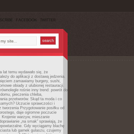
SCRIBE
FACEBOOK
TWITTER
a lat temu wydawało się, że
ależy do aplikacji z dostawą jedzenia.
nięciem zamawiamy burgery, sushi,
mowe obiady z ulubionej restauracji.
wnolegle rośnie inny trend: powrót do
 domu, pieczenia chleba,
ania przetworów. Skąd ta moda i co
samych? Uczucie sprawczości i
z tworzenia Przygotowanie posiłku od
prostego, daje ogromne poczucie
 Krojenie warzyw, mieszanie
doprawianie „na smak” sprawiają, że
iepowtarzalne. Gdy wyciągamy blachę
ciasta lub garnek gulaszu, czujemy