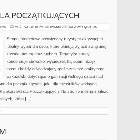
LA POCZĄTKUJĄCYCH
KAJAKARSTWO
2026
MOŻLIWOŚĆ KOMENTOWANIA
ZOSTAŁA WYŁĄCZONA
DLA
POCZĄTKUJĄCYCH
Strona internetowa poświęcony turystyce aktywnej to
idealny wybór dla osób, które planują wyjazd związanej
z wodą, naturą oraz ruchem. Tematyka strony
koncentruje się wokół wycieczek kajakiem, dzięki
czemu każdy odwiedzający może znaleźć praktyczne
wskazówki dotyczące organizacji wolnego czasu nad
no dla początkujących, jak i dla miłośników wodnych
 Kajakarstwo dla Początkujących. Na stronie można znaleźć
dnych, które […]
E
AM