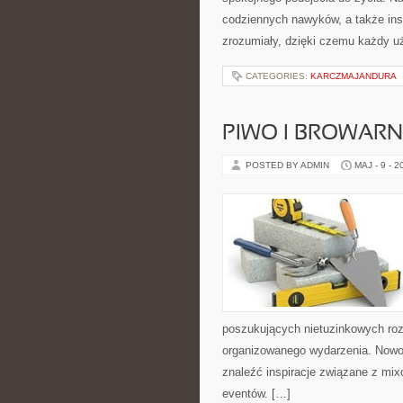
codziennych nawyków, a także insp
zrozumiały, dzięki czemu każdy u
CATEGORIES:
KARCZMAJANDURA
PIWO I BROWAR
POSTED BY ADMIN
MAJ - 9 - 2
poszukujących nietuzinkowych ro
organizowanego wydarzenia. Nowośc
znaleźć inspiracje związane z mix
eventów. […]