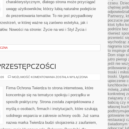
charakterystycznym, dlatego strona może przyciągać
czasu. Dziec
chętniej pr
uwagę użytkowników, którzy lubią naturalne podejście
odpowiedzial
do prezentowania tematów. To nie jest przypadkowy
Partnerzy, k
poczucie par
rzestrzeń, w której ważne są zarówno estetyka, jak i
ktoś tylko k
podróże bez
ów. Nowości na stronie: Życie na wsi i Styl Życia i
również spo
przenieść si
wychodząc z 
nagrania sze
ICZNA
to inspiruje
Dom staje si
jutro pierog
jeśli nie ws
PRZESTĘPCZOŚCI
próbowanie j
troski i mił
troski. Ugot
HISTORIA
026
MOŻLIWOŚĆ KOMENTOWANIA
ZOSTAŁA WYŁĄCZONA
CYBERPRZESTĘPCZOŚCI
upieczenie c
lunchboxów n
Firma Ochrona Twierdza to strona internetowa, które
mówią „zależ
konkretnej z
koncentruje się na tematyce spokoju i porządku w
związany z 
sposób praktyczny. Strona została zaprojektowana z
babcią czy 
własnej kuch
myślą o osobach, firmach i instytucjach, które szukają
podtrzymuje
gotowanie ni
solidnego wsparcia w zakresie ochrony osób. Już sama
restauracji 
nazwa marka Twierdza budzi skojarzenia z zaufaniem,
świadomym 
odpocząć lu