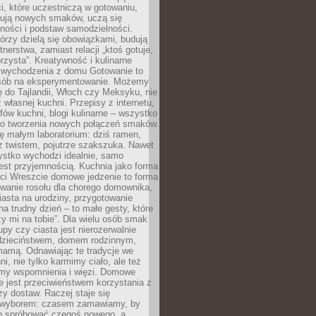
i, które uczestniczą w gotowaniu,
óbują nowych smaków, uczą się
ności i podstaw samodzielności.
tórzy dzielą się obowiązkami, budują
tnerstwa, zamiast relacji „ktoś gotuje,
orzysta”. Kreatywność i kulinarne
 wychodzenia z domu Gotowanie to
sób na eksperymentowanie. Możemy
ę do Tajlandii, Włoch czy Meksyku, nie
własnej kuchni. Przepisy z internetu,
fów kuchni, blogi kulinarne – wszystko
 do tworzenia nowych połączeń smaków.
ę małym laboratorium: dziś ramen,
i z twistem, pojutrze szakszuka. Nawet
zystko wychodzi idealnie, samo
est przyjemnością. Kuchnia jako forma
ości Wreszcie domowe jedzenie to forma
owanie rosołu dla chorego domownika,
iasta na urodziny, przygotowanie
a trudny dzień – to małe gesty, które
y mi na tobie”. Dla wielu osób smak
upy czy ciasta jest nierozerwalnie
dzieciństwem, domem rodzinnym,
mamą. Odnawiając te tradycje we
ni, nie tylko karmimy ciało, ale też
my wspomnienia i więzi. Domowe
e jest przeciwieństwem korzystania z
czy dostaw. Raczej staje się
wyborem: czasem zamawiamy, by
b spróbować czegoś nowego, a