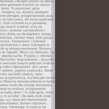
lanowaniu zakupów zwykle się opłaca.
spólne gotowanie Kuchnia od zawsze
 domu. To przestrzeń, gdzie
 śmiejemy się, dzielimy obowiązki.
enie pierogów, przygotowywanie pizzy
to nie tylko praca, ale forma spędzania
i, które uczestniczą w gotowaniu,
óbują nowych smaków, uczą się
ności i podstaw samodzielności.
tórzy dzielą się obowiązkami, budują
tnerstwa, zamiast relacji „ktoś gotuje,
orzysta”. Kreatywność i kulinarne
 wychodzenia z domu Gotowanie to
sób na eksperymentowanie. Możemy
ę do Tajlandii, Włoch czy Meksyku, nie
własnej kuchni. Przepisy z internetu,
fów kuchni, blogi kulinarne – wszystko
 do tworzenia nowych połączeń smaków.
ę małym laboratorium: dziś ramen,
i z twistem, pojutrze szakszuka. Nawet
zystko wychodzi idealnie, samo
est przyjemnością. Kuchnia jako forma
ości Wreszcie domowe jedzenie to forma
owanie rosołu dla chorego domownika,
iasta na urodziny, przygotowanie
a trudny dzień – to małe gesty, które
y mi na tobie”. Dla wielu osób smak
upy czy ciasta jest nierozerwalnie
dzieciństwem, domem rodzinnym,
mamą. Odnawiając te tradycje we