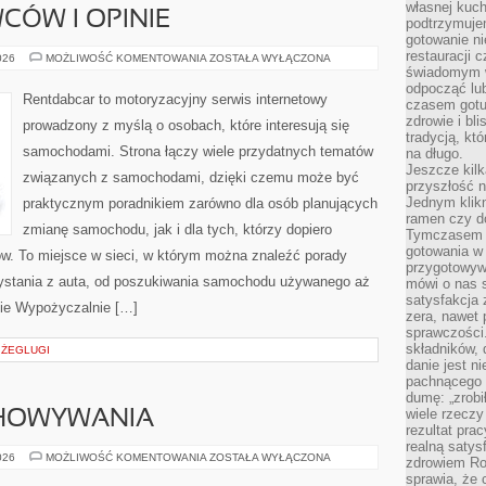
własnej kuch
CÓW I OPINIE
podtrzymuje
gotowanie ni
restauracji 
HISTORIE
026
MOŻLIWOŚĆ KOMENTOWANIA
ZOSTAŁA WYŁĄCZONA
KIEROWCÓW
świadomym 
I
odpocząć lu
OPINIE
Rentdabcar to motoryzacyjny serwis internetowy
czasem gotu
zdrowie i bl
prowadzony z myślą o osobach, które interesują się
tradycją, kt
samochodami. Strona łączy wiele przydatnych tematów
na długo.
Jeszcze kilk
związanych z samochodami, dzięki czemu może być
przyszłość n
Jednym klik
praktycznym poradnikiem zarówno dla osób planujących
ramen czy do
zmianę samochodu, jak i dla tych, którzy dopiero
Tymczasem ró
gotowania w
w. To miejsce w sieci, w którym można znaleźć porady
przygotowyw
ystania z auta, od poszukiwania samochodu używanego aż
mówi o nas 
satysfakcja 
nie Wypożyczalnie […]
zera, nawet 
sprawczości.
składników, 
A ŻEGLUGI
danie jest n
pachnącego 
dumę: „zrobi
wiele rzeczy
CHOWYWANIA
rezultat prac
realną satys
TECHNIKI
026
MOŻLIWOŚĆ KOMENTOWANIA
ZOSTAŁA WYŁĄCZONA
zdrowiem R
PRZECHOWYWANIA
sprawia, że 