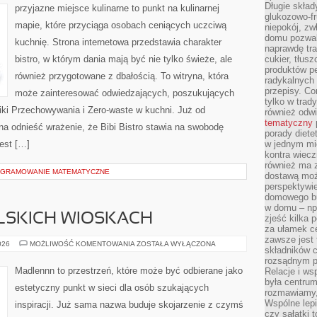
Długie skła
przyjazne miejsce kulinarne to punkt na kulinarnej
glukozowo-f
mapie, które przyciąga osobach ceniących uczciwą
niepokój, z
domu pozwal
kuchnię. Strona internetowa przedstawia charakter
naprawdę tra
bistro, w którym dania mają być nie tylko świeże, ale
cukier, tłus
produktów pe
również przygotowane z dbałością. To witryna, która
radykalnych 
przepisy. Co
może zainteresować odwiedzających, poszukujących
tylko w trad
iki Przechowywania i Zero-waste w kuchni. Już od
również odw
tematyczny
a odnieść wrażenie, że Bibi Bistro stawia na swobodę
porady diete
jest […]
w jednym mi
kontra wiec
również ma 
OGRAMOWANIE MATEMATYCZNE
dostawą moż
perspektywi
domowego bu
w domu – np.
LSKICH WIOSKACH
zjeść kilka 
za ułamek ce
zawsze jest
PODRÓŻE
026
MOŻLIWOŚĆ KOMENTOWANIA
ZOSTAŁA WYŁĄCZONA
składników 
PO
POLSKICH
rozsądnym p
WIOSKACH
Madlennn to przestrzeń, które może być odbierane jako
Relacje i w
była centrum
estetyczny punkt w sieci dla osób szukających
rozmawiamy,
Wspólne lepi
inspiracji. Już sama nazwa buduje skojarzenie z czymś
czy sałatki 