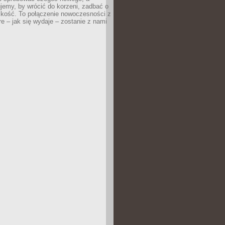
jemy, by wrócić do korzeni, zadbać o
iskość. To połączenie nowoczesności z
óre – jak się wydaje – zostanie z nami