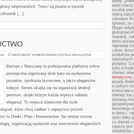
dumę: „zrobi
wiele rzeczy
iracji wnętrzarskich. Treści są pisane w sposób
rezultat prac
żytkownik […]
realną satys
zdrowiem R
sprawia, że 
Długie skła
glukozowo-f
niepokój, z
domu pozwal
NICTWO
naprawdę tra
cukier, tłus
produktów pe
PIWO
026
MOŻLIWOŚĆ KOMENTOWANIA
ZOSTAŁA WYŁĄCZONA
I
radykalnych 
BROWARNICTWO
przepisy. Co
Barman z Warszawy to profesjonalna platforma online
tylko w trad
również odw
poświęcona organizacji drink baru na wydarzenia
tematyczny
prywatne, spotkania biznesowe, a także eleganckie
porady diete
w jednym mi
kolacje. Serwis skupia się na organizacji atrakcji
kontra wiec
premium, dzięki którym każda impreza nabiera
również ma 
dostawą moż
elegancji. To miejsce stworzone dla osób
perspektywi
domowego bu
związań, które chcą zadbać o najwyższy poziom
w domu – np.
i to Drinki i Piwo i Browarnictwo. Na stronie można
zjeść kilka 
za ułamek ce
ologią, organizacją wydarzeń oraz tworzeniem eleganckich
zawsze jest
składników 