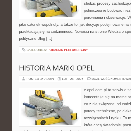
śledzić procesy zachodzące
jednocześnie budować nieza
porównania i obserwacje. W
jako członek wspólnoty, a także to, jak decyzje podejmowane na
przekładają się na codzienność. Nowości na stronie Wiedza o społ
polityczne Blog […]
CATEGORIES:
PORADNIK PERFUMERYJNY
HISTORIA MARKI OPEL
POSTED BY ADMIN
LUT - 24 - 2026
MOŻLIWOŚĆ KOMENTOWA
e-opel.com.pl to serwis o 
koncentruje się na marce 
co z nią związane: od codzi
porady techniczne, po ciek
rozwiązaniach i rynku. To m
które chcą świadomiej poz