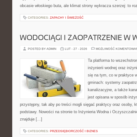
obcasie włoskiego buta, ale klimat strony wykracza szerzej: to 
CATEGORIES:
ZAPACHY I ŚWIEŻOŚĆ
WODOCIĄGI I ZAOPATRZENIE W
POSTED BY ADMIN
LUT - 27 - 2026
MOŻLIWOŚĆ KOMENTOWA
Ta platforma to wszechstro
inżynierii wodnej oraz inżyn
się na tym, co w praktyce 
gminach: systemy zaopatr
kanalizacyjne, a także kan
jest opisana w sposób inżyn
przystępny, tak aby po treści mogli sięgać praktycy oraz osoby, k
podstawy. Nowości na stronie to Inżynieria Wodna i Oczyszczaln
znajduje […]
CATEGORIES:
PRZEDSIĘBIORCZOŚĆ I BIZNES