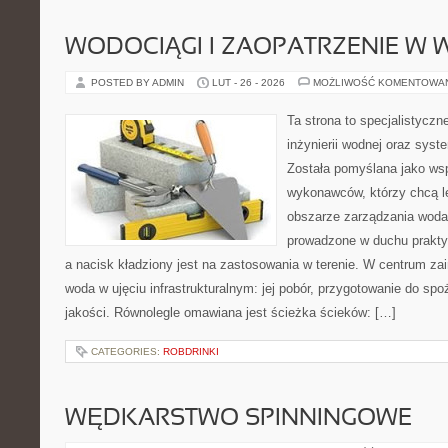
WODOCIĄGI I ZAOPATRZENIE W
POSTED BY ADMIN
LUT - 26 - 2026
MOŻLIWOŚĆ KOMENTOWA
Ta strona to specjalistyc
inżynierii wodnej oraz sys
Została pomyślana jako wsp
wykonawców, którzy chcą l
obszarze zarządzania woda
prowadzone w duchu praktyk
a nacisk kładziony jest na zastosowania w terenie. W centrum zai
woda w ujęciu infrastrukturalnym: jej pobór, przygotowanie do spoż
jakości. Równolegle omawiana jest ścieżka ścieków: […]
CATEGORIES:
ROBDRINKI
WĘDKARSTWO SPINNINGOWE