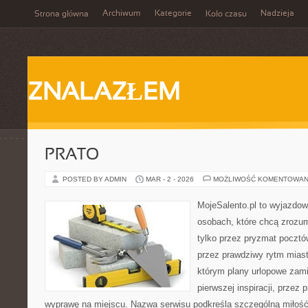
Archiwum
Kategorie
Nadzieja
Strona główna
Koło czasu
ZNALAZŁEM
PRATO
POSTED BY ADMIN
MAR - 2 - 2026
MOŻLIWOŚĆ KOMENTOWAN
MojeSalento.pl to wyjazdow
osobach, które chcą zrozu
tylko przez pryzmat pocztó
przez prawdziwy rytm miast
którym plany urlopowe zami
pierwszej inspiracji, przez
wyprawę na miejscu. Nazwa serwisu podkreśla szczególną miłość 