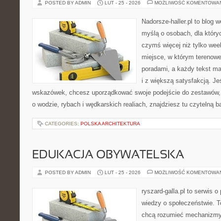
POSTED BY ADMIN
LUT - 25 - 2026
MOŻLIWOŚĆ KOMENTOWA
Nadorsze-haller.pl to blog w
myślą o osobach, dla który
czymś więcej niż tylko we
miejsce, w którym terenowe
poradami, a każdy tekst ma
i z większą satysfakcją. J
wskazówek, chcesz uporządkować swoje podejście do zestawów, a
o wodzie, rybach i wędkarskich realiach, znajdziesz tu czytelną 
CATEGORIES:
POLSKA ARCHITEKTURA
EDUKACJA OBYWATELSKA
POSTED BY ADMIN
LUT - 25 - 2026
MOŻLIWOŚĆ KOMENTOWA
ryszard-galla.pl to serwis o 
wiedzy o społeczeństwie. To
chcą rozumieć mechanizmy 