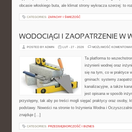
obcasie włoskiego buta, ale klimat strony wykracza szerzej: to 
CATEGORIES:
ZAPACHY I ŚWIEŻOŚĆ
WODOCIĄGI I ZAOPATRZENIE W
POSTED BY ADMIN
LUT - 27 - 2026
MOŻLIWOŚĆ KOMENTOWA
Ta platforma to wszechstro
inżynierii wodnej oraz inżyn
się na tym, co w praktyce 
gminach: systemy zaopatr
kanalizacyjne, a także kan
jest opisana w sposób inżyn
przystępny, tak aby po treści mogli sięgać praktycy oraz osoby, k
podstawy. Nowości na stronie to Inżynieria Wodna i Oczyszczaln
znajduje […]
CATEGORIES:
PRZEDSIĘBIORCZOŚĆ I BIZNES