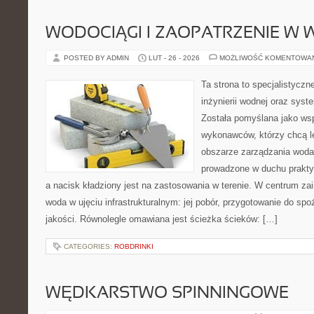
WODOCIĄGI I ZAOPATRZENIE W
POSTED BY ADMIN
LUT - 26 - 2026
MOŻLIWOŚĆ KOMENTOWA
Ta strona to specjalistyc
inżynierii wodnej oraz sys
Została pomyślana jako wsp
wykonawców, którzy chcą l
obszarze zarządzania woda
prowadzone w duchu praktyk
a nacisk kładziony jest na zastosowania w terenie. W centrum zai
woda w ujęciu infrastrukturalnym: jej pobór, przygotowanie do spoż
jakości. Równolegle omawiana jest ścieżka ścieków: […]
CATEGORIES:
ROBDRINKI
WĘDKARSTWO SPINNINGOWE