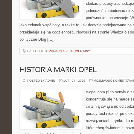
śledzić procesy zachodzące
jednocześnie budować nieza
porównania i obserwacje. W
jako członek wspólnoty, a także to, jak decyzje podejmowane na
przekładają się na codzienność. Nowości na stronie Wiedza o społ
polityczne Blog […]
CATEGORIES:
PORADNIK PERFUMERYJNY
HISTORIA MARKI OPEL
POSTED BY ADMIN
LUT - 24 - 2026
MOŻLIWOŚĆ KOMENTOWA
e-opel.com.pl to serwis o 
koncentruje się na marce 
co z nią związane: od codzi
porady techniczne, po ciek
rozwiązaniach i rynku. To m
które chcą świadomiej poz