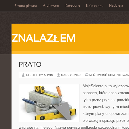
Archiwum
Kategorie
Nadzieja
Strona główna
Koło czasu
ZNALAZŁEM
PRATO
POSTED BY ADMIN
MAR - 2 - 2026
MOŻLIWOŚĆ KOMENTOWAN
MojeSalento.pl to wyjazdow
osobach, które chcą zrozu
tylko przez pryzmat pocztó
przez prawdziwy rytm miast
którym plany urlopowe zami
pierwszej inspiracji, przez
wyprawę na miejscu. Nazwa serwisu podkreśla szczególną miłość 