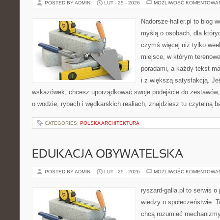
POSTED BY ADMIN
LUT - 25 - 2026
MOŻLIWOŚĆ KOMENTOWA
Nadorsze-haller.pl to blog w
myślą o osobach, dla który
czymś więcej niż tylko we
miejsce, w którym terenowe
poradami, a każdy tekst ma
i z większą satysfakcją. J
wskazówek, chcesz uporządkować swoje podejście do zestawów, a
o wodzie, rybach i wędkarskich realiach, znajdziesz tu czytelną 
CATEGORIES:
POLSKA ARCHITEKTURA
EDUKACJA OBYWATELSKA
POSTED BY ADMIN
LUT - 25 - 2026
MOŻLIWOŚĆ KOMENTOWA
ryszard-galla.pl to serwis o 
wiedzy o społeczeństwie. To
chcą rozumieć mechanizmy 