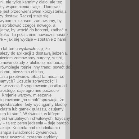
ni, nie tylko karmimy ciało, ale też
my wspomnienia i więzi. Domowe
e jest przeciwieństwem korzystania z
czy dostaw. Raczej staje się
wyborem: czasem zamawiamy, by
b spróbować czegoś nowego, a
jemy, by wrócić do korzeni, zadbać o
iskość. To połączenie nowoczesności z
óre – jak się wydaje – zostanie z nami
a lat temu wydawało się, że
ależy do aplikacji z dostawą jedzenia.
nięciem zamawiamy burgery, sushi,
mowe obiady z ulubionej restauracji.
wnolegle rośnie inny trend: powrót do
 domu, pieczenia chleba,
ania przetworów. Skąd ta moda i co
samych? Uczucie sprawczości i
z tworzenia Przygotowanie posiłku od
prostego, daje ogromne poczucie
 Krojenie warzyw, mieszanie
doprawianie „na smak” sprawiają, że
iepowtarzalne. Gdy wyciągamy blachę
ciasta lub garnek gulaszu, czujemy
łem to sam”. W świecie, w którym
 jest wirtualnych i chwilowych, fizyczny
y – talerz pełen jedzenia – daje bardzo
fakcję. Kontrola nad składnikami i
osnąca świadomość żywieniowa
coraz uważniej czytamy etykiety.