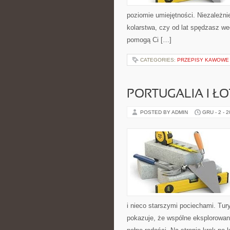
poziomie umiejętności. Niezależni
kolarstwa, czy od lat spędzasz wee
pomogą Ci […]
CATEGORIES:
PRZEPISY KAWOWE
PORTUGALIA I Ł
POSTED BY ADMIN
GRU - 2 - 
i nieco starszymi pociechami. Tury
pokazuje, że wspólne eksplorowan