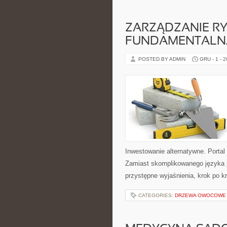
ZARZĄDZANIE RY
FUNDAMENTALN
POSTED BY ADMIN
GRU - 1 - 
Inwestowanie alternatywne. Porta
Zamiast skomplikowanego języka 
przystępne wyjaśnienia, krok po k
CATEGORIES:
DRZEWA OWOCOWE