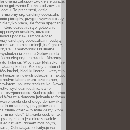
lanowaniu zakupów zwykle się opłaca.
spólne gotowanie Kuchnia od zawsze
 domu. To przestrzeń, gdzie
 śmiejemy się, dzielimy obowiązki.
enie pierogów, przygotowywanie pizzy
to nie tylko praca, ale forma spędzania
i, które uczestniczą w gotowaniu,
óbują nowych smaków, uczą się
ności i podstaw samodzielności.
tórzy dzielą się obowiązkami, budują
tnerstwa, zamiast relacji „ktoś gotuje,
orzysta”. Kreatywność i kulinarne
 wychodzenia z domu Gotowanie to
sób na eksperymentowanie. Możemy
ę do Tajlandii, Włoch czy Meksyku, nie
własnej kuchni. Przepisy z internetu,
fów kuchni, blogi kulinarne – wszystko
 do tworzenia nowych połączeń smaków.
ę małym laboratorium: dziś ramen,
i z twistem, pojutrze szakszuka. Nawet
zystko wychodzi idealnie, samo
est przyjemnością. Kuchnia jako forma
ości Wreszcie domowe jedzenie to forma
owanie rosołu dla chorego domownika,
iasta na urodziny, przygotowanie
a trudny dzień – to małe gesty, które
y mi na tobie”. Dla wielu osób smak
upy czy ciasta jest nierozerwalnie
dzieciństwem, domem rodzinnym,
mamą. Odnawiając te tradycje we