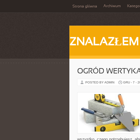
Archiwum
Katego
Strona główna
ZNALAZŁEM
OGRÓD WERTYK
POSTED BY ADMIN
GRU - 7 - 
wszystko, czego potrzebujesz, aby