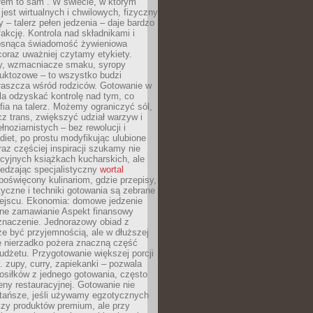
łem to sam”. W świecie, w którym
 jest wirtualnych i chwilowych, fizyczny
y – talerz pełen jedzenia – daje bardzo
fakcję. Kontrola nad składnikami i
osnąca świadomość żywieniowa
coraz uważniej czytamy etykiety.
dy, wzmacniacze smaku, syropy
ruktozowe – to wszystko budzi
właszcza wśród rodziców. Gotowanie w
a odzyskać kontrolę nad tym, co
fia na talerz. Możemy ograniczyć sól,
zcz trans, zwiększyć udział warzyw i
łnoziarnistych – bez rewolucji i
diet, po prostu modyfikując ulubione
raz częściej inspiracji szukamy nie
ycyjnych książkach kucharskich, ale
iedzając specjalistyczny
wortal
poświęcony kulinariom, gdzie przepisy,
tyczne i techniki gotowania są zebrane
ejscu. Ekonomia: domowe jedzenie
zne zamawianie Aspekt finansowy
znaczenie. Jednorazowy obiad z
e być przyjemnością, ale w dłuższej
e nierzadko pożera znaczną część
dżetu. Przygotowanie większej porcji
 zupy, curry, zapiekanki – pozwala
posiłków z jednego gotowania, często
ny restauracyjnej. Gotowanie nie
 tańsze, jeśli używamy egzotycznych
czy produktów premium, ale przy