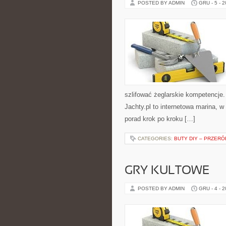
POSTED BY ADMIN
GRU - 5 - 
szlifować żeglarskie kompetencje
Jachty.pl to internetowa marina, w
porad krok po kroku […]
CATEGORIES:
BUTY DIY – PRZERÓ
GRY KULTOWE
POSTED BY ADMIN
GRU - 4 - 