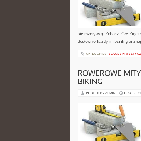
się rozgrywką. Zobacz: Gry Zręczn
dosłownie każdy miłośnik gier znaj
CATEGORIES:
SZKOŁY ARTYSTYCZ
ROWEROWE MITY 
BIKING
POSTED BY ADMIN
GRU - 2 - 