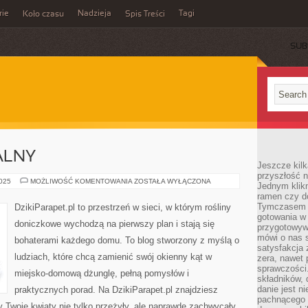
rie
Nadzieja
Tagi
Koło czasu
Spis Treści
SUB
ALNY
Jeszcze kilk
przyszłość n
OGRÓD
2025
MOŻLIWOŚĆ KOMENTOWANIA
ZOSTAŁA WYŁĄCZONA
Jednym klik
WERTYKALNY
ramen czy do
Tymczasem ró
DzikiParapet.pl to przestrzeń w sieci, w którym rośliny
gotowania w
doniczkowe wychodzą na pierwszy plan i stają się
przygotowyw
mówi o nas 
bohaterami każdego domu. To blog stworzony z myślą o
satysfakcja 
ludziach, które chcą zamienić swój okienny kąt w
zera, nawet 
sprawczości.
miejsko-domową dżunglę, pełną pomysłów i
składników, 
danie jest n
praktycznych porad. Na DzikiParapet.pl znajdziesz
pachnącego 
 Twoje kwiaty nie tylko przeżyły, ale naprawdę zachwycały