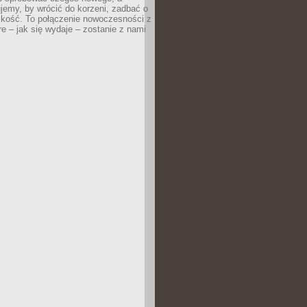
jemy, by wrócić do korzeni, zadbać o
iskość. To połączenie nowoczesności z
óre – jak się wydaje – zostanie z nami