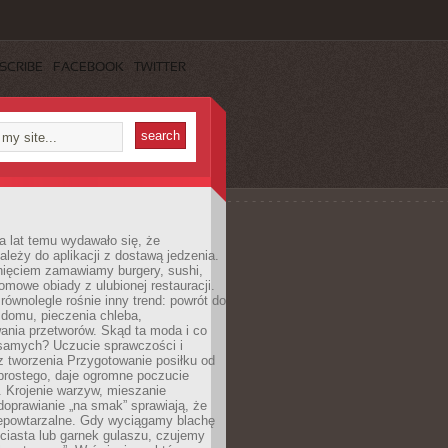
SCRIBE
FACEBOOK
TWITTER
a lat temu wydawało się, że
ależy do aplikacji z dostawą jedzenia.
nięciem zamawiamy burgery, sushi,
mowe obiady z ulubionej restauracji.
wnolegle rośnie inny trend: powrót do
 domu, pieczenia chleba,
ania przetworów. Skąd ta moda i co
samych? Uczucie sprawczości i
z tworzenia Przygotowanie posiłku od
prostego, daje ogromne poczucie
 Krojenie warzyw, mieszanie
doprawianie „na smak” sprawiają, że
iepowtarzalne. Gdy wyciągamy blachę
ciasta lub garnek gulaszu, czujemy