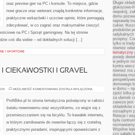
Długie skła
oraz preview gier na PC i konsole. To miejsce, gdzie
glukozowo-f
nowi gracze oraz weterani znajdą konkretne informacje,
niepokój, z
domu pozwal
praktyczne wskazówki i uczciwe opinie, które pomagają
naprawdę tra
zdecydować, w co zagrać oraz maksymalnie cieszyć
cukier, tłus
produktów pe
ościowe na PC i Sprzęt gamingowy. Na tej stronie
radykalnych 
przepisy. Co
dzie coś dla siebie – od dokładnych solucji […]
tylko w trad
również odw
NE I SPORTOWE
tematyczny
porady diete
w jednym mi
kontra wiec
I CIEKAWOSTKI I GRAVEL
również ma 
dostawą moż
perspektywi
domowego bu
w domu – np.
ROWEROWE
2025
MOŻLIWOŚĆ KOMENTOWANIA
ZOSTAŁA WYŁĄCZONA
MITY
zjeść kilka 
I
za ułamek ce
CIEKAWOSTKI
ProfiBike.pl to strona tematyczna poświęcony w całości
zawsze jest
I
GRAVEL
składników 
światu rowerowemu oraz wszystkiemu, co wiąże się z
BIKING
rozsądnym p
przemieszczaniem się na bicyklu. To kawałek internetu,
Relacje i w
była centrum
w którym zamiłowanie do rowerów łączy się z rzetelną
rozmawiamy,
Wspólne lepi
praktycznymi poradami, inspirującymi opowieściami z
czy sałatki 