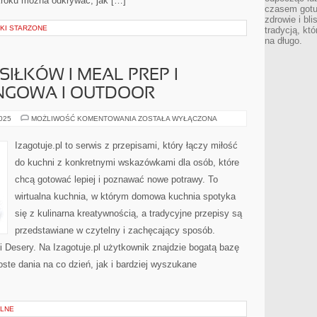
 kroku można odkrywać, jak […]
czasem gotu
zdrowie i bl
NKI STARZONE
tradycją, kt
na długo.
IŁKÓW I MEAL PREP I
NGOWA I OUTDOOR
PLANOWANIE
2025
MOŻLIWOŚĆ KOMENTOWANIA
ZOSTAŁA WYŁĄCZONA
POSIŁKÓW
I
MEAL
Izagotuje.pl to serwis z przepisami, który łączy miłość
PREP
I
do kuchni z konkretnymi wskazówkami dla osób, które
KUCHNIA
CAMPINGOWA
chcą gotować lepiej i poznawać nowe potrawy. To
I
OUTDOOR
wirtualna kuchnia, w którym domowa kuchnia spotyka
się z kulinarna kreatywnością, a tradycyjne przepisy są
przedstawiane w czytelny i zachęcający sposób.
 Desery. Na Izagotuje.pl użytkownik znajdzie bogatą bazę
ste dania na co dzień, jak i bardziej wyszukane
ALNE