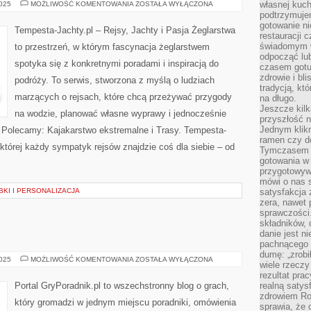
ŻEGLARSTWO
własnej kuch
2025
MOŻLIWOŚĆ KOMENTOWANIA
ZOSTAŁA WYŁĄCZONA
EKSTREMALNE
podtrzymuje
gotowanie ni
Tempesta-Jachty.pl – Rejsy, Jachty i Pasja Żeglarstwa
restauracji 
świadomym 
to przestrzeń, w którym fascynacja żeglarstwem
odpocząć lu
spotyka się z konkretnymi poradami i inspiracją do
czasem gotu
zdrowie i bl
podróży. To serwis, stworzona z myślą o ludziach
tradycją, kt
marzących o rejsach, które chcą przeżywać przygody
na długo.
Jeszcze kilk
na wodzie, planować własne wyprawy i jednocześnie
przyszłość n
Jednym klik
. Polecamy: Kajakarstwo ekstremalne i Trasy. Tempesta-
ramen czy do
 której każdy sympatyk rejsów znajdzie coś dla siebie – od
Tymczasem ró
gotowania w
przygotowyw
mówi o nas 
BKI I PERSONALIZACJA
satysfakcja 
zera, nawet 
sprawczości.
składników, 
danie jest n
pachnącego 
dumę: „zrobi
GRY
2025
MOŻLIWOŚĆ KOMENTOWANIA
ZOSTAŁA WYŁĄCZONA
wiele rzeczy
KULTOWE
rezultat prac
Portal GryPoradnik.pl to wszechstronny blog o grach,
realną satys
zdrowiem R
który gromadzi w jednym miejscu poradniki, omówienia
sprawia, że 