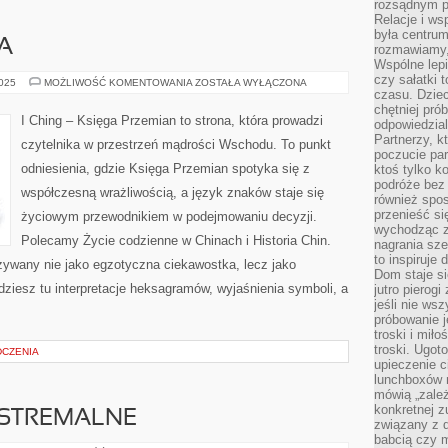
rozsądnym p
Relacje i w
była centrum
A
rozmawiamy,
Wspólne lepi
czy sałatki 
CHIŃSKA
2025
MOŻLIWOŚĆ KOMENTOWANIA
ZOSTAŁA WYŁĄCZONA
MUZYKA
czasu. Dziec
chętniej pr
I Ching – Księga Przemian to strona, która prowadzi
odpowiedzial
Partnerzy, k
czytelnika w przestrzeń mądrości Wschodu. To punkt
poczucie par
odniesienia, gdzie Księga Przemian spotyka się z
ktoś tylko k
podróże bez
współczesną wrażliwością, a język znaków staje się
również spo
przenieść si
życiowym przewodnikiem w podejmowaniu decyzji.
wychodząc z 
Polecamy Życie codzienne w Chinach i Historia Chin.
nagrania sze
to inspiruje
kazywany nie jako egzotyczna ciekawostka, lecz jako
Dom staje si
ziesz tu interpretacje heksagramów, wyjaśnienia symboli, a
jutro pierog
jeśli nie ws
próbowanie j
troski i mił
troski. Ugot
DCZENIA
upieczenie c
lunchboxów n
mówią „zależ
konkretnej z
STREMALNE
związany z 
babcią czy 