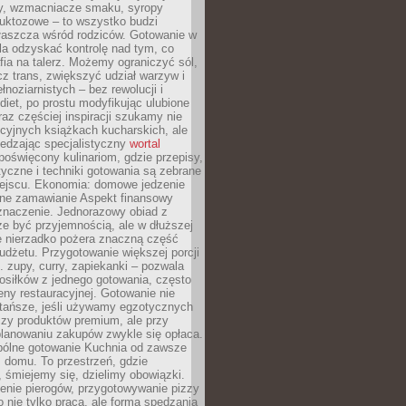
dy, wzmacniacze smaku, syropy
ruktozowe – to wszystko budzi
właszcza wśród rodziców. Gotowanie w
a odzyskać kontrolę nad tym, co
fia na talerz. Możemy ograniczyć sól,
zcz trans, zwiększyć udział warzyw i
łnoziarnistych – bez rewolucji i
diet, po prostu modyfikując ulubione
raz częściej inspiracji szukamy nie
ycyjnych książkach kucharskich, ale
iedzając specjalistyczny
wortal
poświęcony kulinariom, gdzie przepisy,
tyczne i techniki gotowania są zebrane
ejscu. Ekonomia: domowe jedzenie
zne zamawianie Aspekt finansowy
znaczenie. Jednorazowy obiad z
e być przyjemnością, ale w dłuższej
e nierzadko pożera znaczną część
dżetu. Przygotowanie większej porcji
 zupy, curry, zapiekanki – pozwala
posiłków z jednego gotowania, często
ny restauracyjnej. Gotowanie nie
 tańsze, jeśli używamy egzotycznych
czy produktów premium, ale przy
lanowaniu zakupów zwykle się opłaca.
spólne gotowanie Kuchnia od zawsze
 domu. To przestrzeń, gdzie
 śmiejemy się, dzielimy obowiązki.
enie pierogów, przygotowywanie pizzy
to nie tylko praca, ale forma spędzania