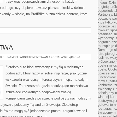
trasy oraz podpowiedziami dla osób na każdym
czasu. Dziec
chętniej pr
e od tego, czy dopiero stawiasz pierwsze kroki w świecie
odpowiedzial
kendy w siodle, na ProfiBike.pl znajdziesz content, które
Partnerzy, k
poczucie par
ktoś tylko k
podróże bez
również spo
przenieść si
wychodząc z 
nagrania sze
to inspiruje
OTWA
Dom staje si
jutro pierog
PORTUGALIA
2025
MOŻLIWOŚĆ KOMENTOWANIA
ZOSTAŁA WYŁĄCZONA
jeśli nie ws
I
próbowanie j
ŁOTWA
troski i mił
Zlotoloto.pl to blog stworzony z myślą o rodzinnych
troski. Ugot
podróżach, który łączy w sobie inspiracje, praktyczne
upieczenie c
lunchboxów n
wskazówki oraz opisy interesujących miejsc na całym
mówią „zależ
konkretnej z
świecie. To przestrzeń, gdzie podróżujące małżeństwa
związany z 
szukające konkretnych podpowiedzi znajdą
babcią czy 
własnej kuch
kompendium wiedzy po świecie podróży z najmłodszymi
podtrzymuje
stycznie polecamy Tajlandia i Słowacja. Zlotoloto.pl
gotowanie ni
restauracji 
ie świata mogą być jednocześnie proste, zorganizowane i
świadomym 
odpocząć lu