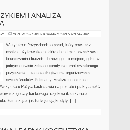
ZYKIEM I ANALIZA
A
ZARZĄDZANIE
2025
MOŻLIWOŚĆ KOMENTOWANIA
ZOSTAŁA WYŁĄCZONA
RYZYKIEM
I
ANALIZA
Wszystko o Pożyczkach to portal, który powstał z
FUNDAMENTALNA
myślą o użytkownikach, które chcą lepiej poznać świat
finansowania i budżetu domowego. To miejsce, gdzie w
jednym serwisie zebrano porady na temat świadomego
pożyczania, spłacania długów oraz organizowania
swoich środków. Polecamy: Analiza techniczna i
l Wszystko o Pożyczkach stawia na prostotę i praktyczność.
prawniczego czy bankowego, użytkownik otrzymuje
roku tłumaczące, jak funkcjonują kredyty, […]