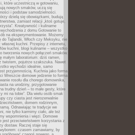
i, które uczestniczą w gotowaniu,
óbują nowych smaków, uczą się
ności i podstaw samodzielności.
tórzy dzielą się obowiązkami, budują
tnerstwa, zamiast relacji „ktoś gotuje,
orzysta”. Kreatywność i kulinarne
 wychodzenia z domu Gotowanie to
sób na eksperymentowanie. Możemy
ę do Tajlandii, Włoch czy Meksyku, nie
własnej kuchni. Przepisy z internetu,
fów kuchni, blogi kulinarne – wszystko
 do tworzenia nowych połączeń smaków.
ę małym laboratorium: dziś ramen,
i z twistem, pojutrze szakszuka. Nawet
zystko wychodzi idealnie, samo
est przyjemnością. Kuchnia jako forma
ości Wreszcie domowe jedzenie to forma
owanie rosołu dla chorego domownika,
iasta na urodziny, przygotowanie
a trudny dzień – to małe gesty, które
y mi na tobie”. Dla wielu osób smak
upy czy ciasta jest nierozerwalnie
dzieciństwem, domem rodzinnym,
mamą. Odnawiając te tradycje we
ni, nie tylko karmimy ciało, ale też
my wspomnienia i więzi. Domowe
e jest przeciwieństwem korzystania z
czy dostaw. Raczej staje się
wyborem: czasem zamawiamy, by
b spróbować czegoś nowego, a