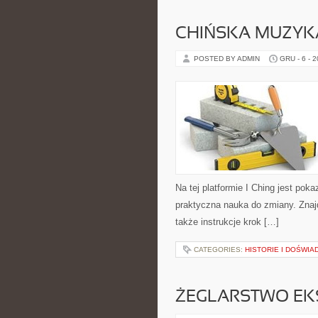
CHIŃSKA MUZYK
POSTED BY ADMIN
GRU - 6 - 
Na tej platformie I Ching jest po
praktyczna nauka do zmiany. Znajd
także instrukcje krok […]
CATEGORIES:
HISTORIE I DOŚWIA
ŻEGLARSTWO EK