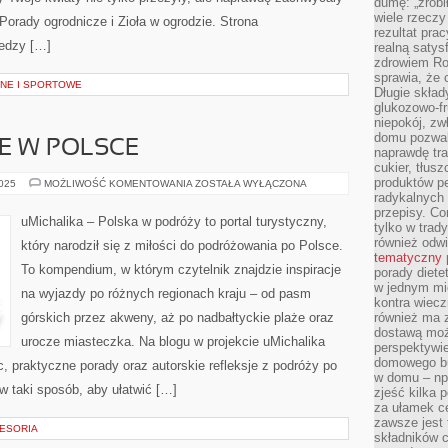
dumę: „zrobi
wiele rzeczy
rady ogrodnicze i Zioła w ogrodzie. Strona
rezultat prac
iedzy […]
realną satys
zdrowiem R
sprawia, że 
NE I SPORTOWE
Długie skła
glukozowo-f
niepokój, z
domu pozwal
E W POLSCE
naprawdę tra
cukier, tłus
produktów pe
MIEJSCA
2025
MOŻLIWOŚĆ KOMENTOWANIA
ZOSTAŁA WYŁĄCZONA
FILMOWE
radykalnych 
W
przepisy. Co
POLSCE
uMichalika – Polska w podróży to portal turystyczny,
tylko w trad
również odw
który narodził się z miłości do podróżowania po Polsce.
tematyczny
To kompendium, w którym czytelnik znajdzie inspiracje
porady diete
w jednym mi
na wyjazdy po różnych regionach kraju – od pasm
kontra wiec
górskich przez akweny, aż po nadbałtyckie plaże oraz
również ma 
dostawą moż
urocze miasteczka. Na blogu w projekcie uMichalika
perspektywi
domowego bu
 praktyczne porady oraz autorskie refleksje z podróży po
w domu – np.
w taki sposób, aby ułatwić […]
zjeść kilka 
za ułamek ce
zawsze jest
CESORIA
składników 