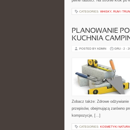
pełne radości. Na stronie krok po
CATEGORIES:
WHISKY, RUM I TRU
PLANOWANIE POS
KUCHNIA CAMPI
POSTED BY ADMIN
GRU - 2 - 
Zobacz także: Zdrowe odżywianie i
przepisów, obejmującą zarówno pro
kompozycje, […]
CATEGORIES:
KOSMETYKI NATUR