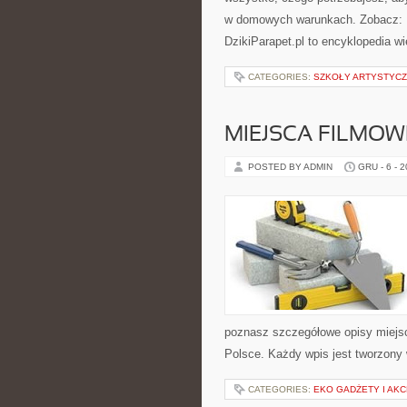
w domowych warunkach. Zobacz: Po
DzikiParapet.pl to encyklopedia w
CATEGORIES:
SZKOŁY ARTYSTYCZ
MIEJSCA FILMOW
POSTED BY ADMIN
GRU - 6 - 
poznasz szczegółowe opisy miejsc,
Polsce. Każdy wpis jest tworzony 
CATEGORIES:
EKO GADŻETY I AK