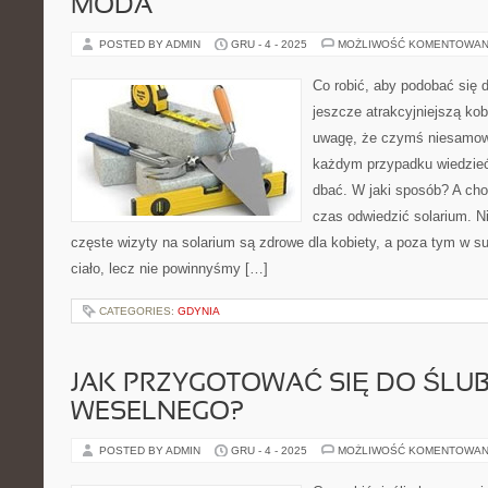
MODA
POSTED BY ADMIN
GRU - 4 - 2025
MOŻLIWOŚĆ KOMENTOWAN
Co robić, aby podobać się
jeszcze atrakcyjniejszą ko
uwagę, że czymś niesamowi
każdym przypadku wiedzieć,
dbać. W jaki sposób? A cho
czas odwiedzić solarium. Ni
częste wizyty na solarium są zdrowe dla kobiety, a poza tym w 
ciało, lecz nie powinnyśmy […]
CATEGORIES:
GDYNIA
JAK PRZYGOTOWAĆ SIĘ DO ŚLUBU
WESELNEGO?
POSTED BY ADMIN
GRU - 4 - 2025
MOŻLIWOŚĆ KOMENTOWAN