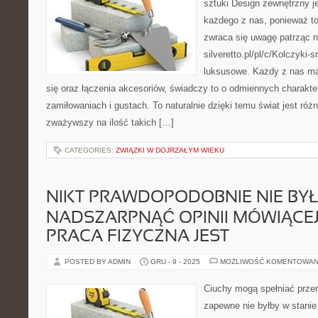
sztuki Design zewnętrzny j
każdego z nas, ponieważ to
zwraca się uwagę patrząc n
silveretto.pl/pl/c/Kolczyki-
luksusowe. Każdy z nas ma 
się oraz łączenia akcesoriów, świadczy to o odmiennych charakter
zamiłowaniach i gustach. To naturalnie dzięki temu świat jest róż
zważywszy na ilość takich […]
CATEGORIES:
ZWIĄZKI W DOJRZAŁYM WIEKU
NIKT PRAWDOPODOBNIE NIE BYŁ
NADSZARPNĄĆ OPINII MÓWIĄCEJ 
PRACA FIZYCZNA JEST
POSTED BY ADMIN
GRU - 9 - 2025
MOŻLIWOŚĆ KOMENTOWAN
Ciuchy mogą spełniać przer
zapewne nie byłby w stanie