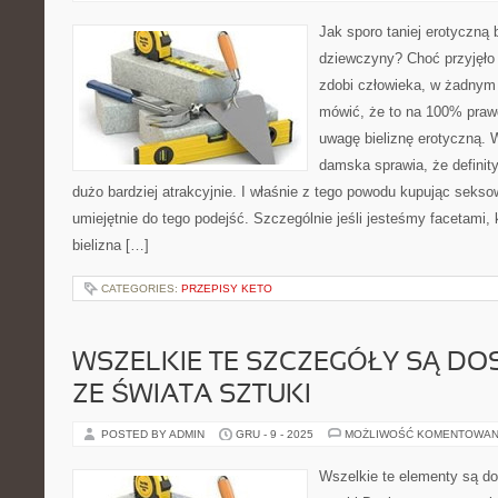
Jak sporo taniej erotyczną b
dziewczyny? Choć przyjęło 
zdobi człowieka, w żadnym
mówić, że to na 100% pra
uwagę bieliznę erotyczną. 
damska sprawia, że definit
dużo bardziej atrakcyjnie. I właśnie z tego powodu kupując sekso
umiejętnie do tego podejść. Szczególnie jeśli jesteśmy facetami,
bielizna […]
CATEGORIES:
PRZEPISY KETO
WSZELKIE TE SZCZEGÓŁY SĄ D
ZE ŚWIATA SZTUKI
POSTED BY ADMIN
GRU - 9 - 2025
MOŻLIWOŚĆ KOMENTOWAN
Wszelkie te elementy są do