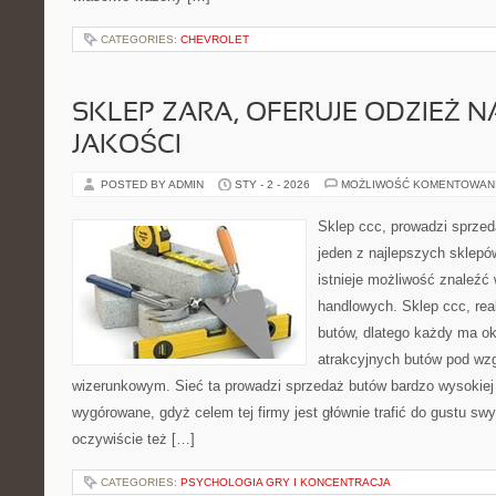
CATEGORIES:
CHEVROLET
SKLEP ZARA, OFERUJE ODZIEŻ N
JAKOŚCI
POSTED BY ADMIN
STY - 2 - 2026
MOŻLIWOŚĆ KOMENTOWAN
Sklep ccc, prowadzi sprzed
jeden z najlepszych sklepów
istnieje możliwość znaleźć 
handlowych. Sklep ccc, rea
butów, dlatego każdy ma ok
atrakcyjnych butów pod wz
wizerunkowym. Sieć ta prowadzi sprzedaż butów bardzo wysokiej j
wygórowane, gdyż celem tej firmy jest głównie trafić do gustu swy
oczywiście też […]
CATEGORIES:
PSYCHOLOGIA GRY I KONCENTRACJA