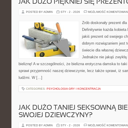
JAK DUŻO PIĘKNIEJ SIĘ PREZEN
POSTED BY ADMIN
STY - 2 - 2026
MOŻLIWOŚĆ KOMENTOWAN
Zrób doskonały prezent dla
Definitywnie każda kobieta 
jakiś prezent od swojego c
dobrym rozwiązaniem jest t
świecie dla własnej dziewcz
Jednakże nie jakąś zwykłą b
bieliznę! A w szczególności, że bielizna erotyczna damska to taki 
sprawi przyjemność naszej dziewczynie, lecz także sprawi, iż s
ludźmi. W […]
CATEGORIES:
PSYCHOLOGIA GRY I KONCENTRACJA
JAK DUŻO TANIEJ SEKSOWNĄ BIE
SWOJEJ DZIEWCZYNY?
POSTED BY ADMIN
STY - 2 - 2026
MOŻLIWOŚĆ KOMENTOWAN