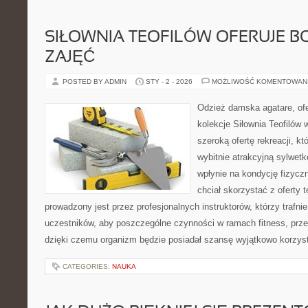
SIŁOWNIA TEOFILÓW OFERUJE B
ZAJĘĆ
POSTED BY ADMIN
STY - 2 - 2026
MOŻLIWOŚĆ KOMENTOWAN
Odzież damska agatare, ofe
kolekcje Siłownia Teofilów 
szeroką ofertę rekreacji, k
wybitnie atrakcyjną sylwetk
wpłynie na kondycję fizycz
chciał skorzystać z oferty te
prowadzony jest przez profesjonalnych instruktorów, którzy trafnie
uczestników, aby poszczególne czynności w ramach fitness, prz
dzięki czemu organizm będzie posiadał szansę wyjątkowo korzys
CATEGORIES:
NAUKA