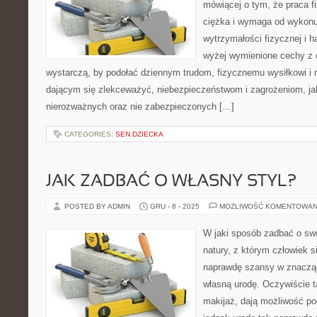
mówiącej o tym, że praca f
ciężka i wymaga od wykonu
wytrzymałości fizycznej i h
wyżej wymienione cechy z 
wystarczą, by podołać dziennym trudom, fizycznemu wysiłkowi i r
dającym się zlekceważyć, niebezpieczeństwom i zagrożeniom, ja
nierozważnych oraz nie zabezpieczonych […]
CATEGORIES:
SEN DZIECKA
JAK ZADBAĆ O WŁASNY STYL?
POSTED BY ADMIN
GRU - 8 - 2025
MOŻLIWOŚĆ KOMENTOWAN
W jaki sposób zadbać o swój
natury, z którym człowiek s
naprawdę szansy w znaczą
własną urodę. Oczywiście ta
makijaż, dają możliwość pod