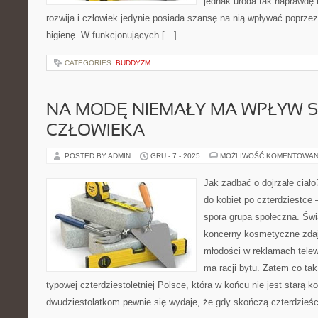
jednak uroda tak naprawdę n
rozwija i człowiek jedynie posiada szansę na nią wpływać poprzez 
higienę. W funkcjonujących […]
CATEGORIES:
BUDDYZM
NA MODĘ NIEMAŁY MA WPŁYW S
CZŁOWIEKA
POSTED BY ADMIN
GRU - 7 - 2025
MOŻLIWOŚĆ KOMENTOWAN
Jak zadbać o dojrzałe ciało
do kobiet po czterdziestce 
spora grupa społeczna. Świa
koncerny kosmetyczne zdają
młodości w reklamach telewiz
ma racji bytu. Zatem co ta
typowej czterdziestoletniej Polsce, która w końcu nie jest starą 
dwudziestolatkom pewnie się wydaje, że gdy skończą czterdzieści