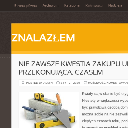
Archiwum
Kategorie
Nadzieja
Strona główna
Koło czasu
ZNALAZŁEM
NIE ZAWSZE KWESTIA ZAKUPU U
PRZEKONUJĄCA. CZASEM
POSTED BY ADMIN
STY - 2 - 2026
MOŻLIWOŚĆ KOMENTOWAN
Kwiaty są w stanie być ory
Niestety w większości wyp
być prawdziwą ozdobą domu
można sobie na nie zezwoli
ciepłych czasach roku, pon
je zrywać na przykład z wł