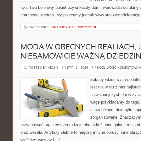
łąki. Taki kolorowy bukiet ożywi każdy dom i wprowadzi odrobinę 
smutnego wnętrza. My polecamy jednak www.uroczystedekoracje.p
CATEGORIES:
FINANSOWANIE INWESTYCJI
MODA W OBECNYCH REALIACH, J
NIESAMOWICIE WAŻNĄ DZIEDZI
POSTED BY ADMIN
STY - 2 - 2026
MOŻLIWOŚĆ KOMENTOWAN
Zakupy właściwych dodatkó
jest dla wielu z nas najisto
najważniejszych dni w życiu
wagę przykładamy do tego,
szczególnym dniu było impo
zorganizowane. Znaczącym
przygotowań są akcesoria rodzaju obrączki ślubne, jakie kreują a
oraz wesela. Artykuły ślubne to między innymi obrusy, inne obrącz
właściwe wazony […]