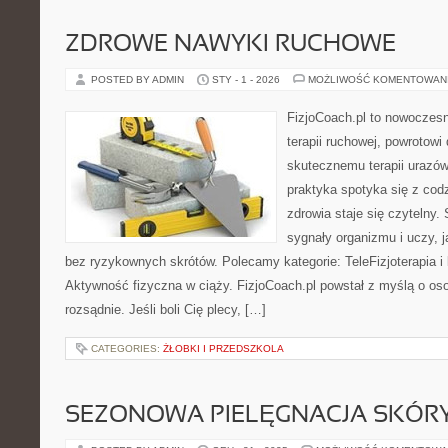
ZDROWE NAWYKI RUCHOWE
POSTED BY ADMIN
STY - 1 - 2026
MOŻLIWOŚĆ KOMENTOWAN
FizjoCoach.pl to nowoczes
terapii ruchowej, powrotowi
skutecznemu terapii urazów
praktyka spotyka się z cod
zdrowia staje się czytelny
sygnały organizmu i uczy, 
bez ryzykownych skrótów. Polecamy kategorie: TeleFizjoterapia i k
Aktywność fizyczna w ciąży. FizjoCoach.pl powstał z myślą o oso
rozsądnie. Jeśli boli Cię plecy, […]
CATEGORIES:
ŻŁOBKI I PRZEDSZKOLA
SEZONOWA PIELĘGNACJA SKÓR