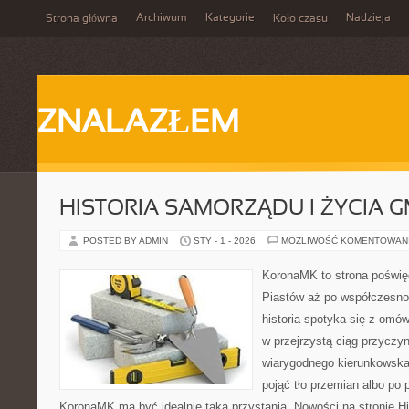
Archiwum
Kategorie
Nadzieja
Strona główna
Koło czasu
ZNALAZŁEM
HISTORIA SAMORZĄDU I ŻYCIA 
POSTED BY ADMIN
STY - 1 - 2026
MOŻLIWOŚĆ KOMENTOWAN
KoronaMK to strona poświęc
Piastów aż po współczesno
historia spotyka się z omów
w przejrzystą ciąg przyczyn
wiarygodnego kierunkowska
pojąć tło przemian albo po 
KoronaMK ma być idealnie taką przystanią. Nowości na stronie Hist