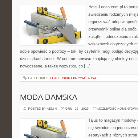
Hotel-Logan.com.pl to port
zwiedzaniu rodzimych miej
organizować urlop w sposó
przewodnik online dla osób
zakątki i jednocześnie szu
wskazówek dotyczących mie
sobie opowieść o podróży – tak, by czytelnik mógł podjąć decyz
dziesiątkach źródeł. W centrum serwisu znajdują się obiekty noc
nowoczesne, a także wszystko, co […]
CATEGORIES:
LEADERSHIP I PRZYWÓDZTWO
MODA DAMSKA
POSTED BY ADMIN
GRU - 27 - 2025
MOŻLIWOŚĆ KOMENTOWA
Tajus to magazyn modowy d
się świadomie i jednocześn
estetykach z różnych stron