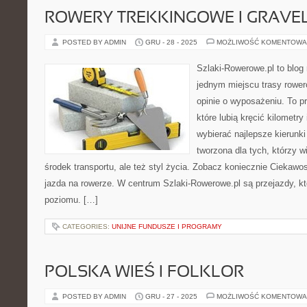
ROWERY TREKKINGOWE I GRAV
POSTED BY ADMIN
GRU - 28 - 2025
MOŻLIWOŚĆ KOMENTOWA
Szlaki-Rowerowe.pl to blog 
jednym miejscu trasy rower
opinie o wyposażeniu. To pr
które lubią kręcić kilometry
wybierać najlepsze kierunki
tworzona dla tych, którzy w
środek transportu, ale też styl życia. Zobacz koniecznie Ciekawo
jazda na rowerze. W centrum Szlaki-Rowerowe.pl są przejazdy, 
poziomu. […]
CATEGORIES:
UNIJNE FUNDUSZE I PROGRAMY
POLSKA WIEŚ I FOLKLOR
POSTED BY ADMIN
GRU - 27 - 2025
MOŻLIWOŚĆ KOMENTOWA