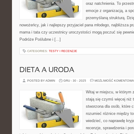
oraz natchnienia. To przestr
emocje z organizacją, a sp
przemyślaną strukturą. Dzi
nowożeńcy, jak i najlepszy przyjaciel pana młodego, najbliższa pr
mama i tata czy uczestnicy uroczystości mogą poczuć się pewniej
Podróże Poślubne i […]
CATEGORIES:
TESTY I RECENZJE
DIETA A URODA
POSTED BY ADMIN
GRU - 30 - 2025
MOŻLIWOŚĆ KOMENTOWA
Witaj w miejscu, w którym 
stają się czymś więcej niż t
stworzona dla osób, które
rozumieć różnice między t
wiedzieć, co naprawdę kryje
recenzje, sprawdzenia i po