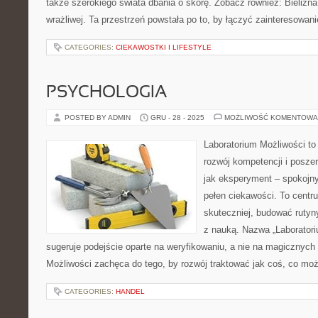
także szerokiego świata dbania o skórę. Zobacz również: Bielizna
wrażliwej. Ta przestrzeń powstała po to, by łączyć zainteresowan
CATEGORIES:
CIEKAWOSTKI I LIFESTYLE
PSYCHOLOGIA
POSTED BY ADMIN
GRU - 28 - 2025
MOŻLIWOŚĆ KOMENTOWA
Laboratorium Możliwości to
rozwój kompetencji i posze
jak eksperyment – spokojny
pełen ciekawości. To centr
skuteczniej, budować rutyny
z nauką. Nazwa „Laboratori
sugeruje podejście oparte na weryfikowaniu, a nie na magicznych 
Możliwości zachęca do tego, by rozwój traktować jak coś, co mo
CATEGORIES:
HANDEL