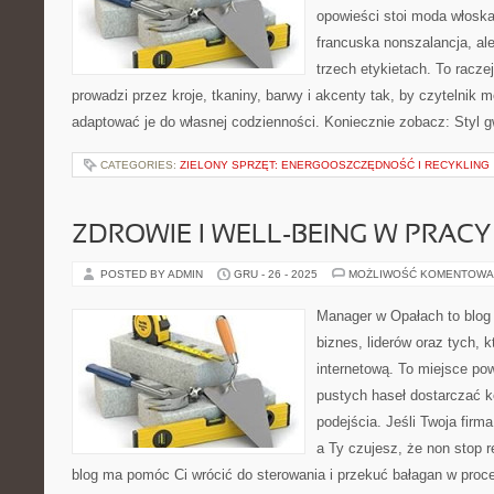
opowieści stoi moda włoska
francuska nonszalancja, al
trzech etykietach. To racze
prowadzi przez kroje, tkaniny, barwy i akcenty tak, by czytelnik 
adaptować je do własnej codzienności. Koniecznie zobacz: Styl 
CATEGORIES:
ZIELONY SPRZĘT: ENERGOOSZCZĘDNOŚĆ I RECYKLING
ZDROWIE I WELL-BEING W PRACY
POSTED BY ADMIN
GRU - 26 - 2025
MOŻLIWOŚĆ KOMENTOWA
Manager w Opałach to blog
biznes, liderów oraz tych, 
internetową. To miejsce pow
pustych haseł dostarczać k
podejścia. Jeśli Twoja firm
a Ty czujesz, że non stop r
blog ma pomóc Ci wrócić do sterowania i przekuć bałagan w proc