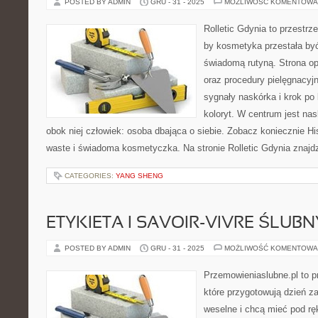
POSTED BY ADMIN
GRU - 31 - 2025
MOŻLIWOŚĆ KOMENTOWA
Rolletic Gdynia to przestrz
by kosmetyka przestała być
świadomą rutyną. Strona op
oraz procedury pielęgnacyj
sygnały naskórka i krok po
koloryt. W centrum jest nas
obok niej człowiek: osoba dbająca o siebie. Zobacz koniecznie Hi
waste i świadoma kosmetyczka. Na stronie Rolletic Gdynia znajdz
CATEGORIES:
YANG SHENG
ETYKIETA I SAVOIR-VIVRE ŚLUBN
POSTED BY ADMIN
GRU - 31 - 2025
MOŻLIWOŚĆ KOMENTOWA
Przemowieniaslubne.pl to p
które przygotowują dzień za
weselne i chcą mieć pod rę