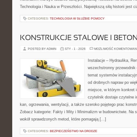
Technologia i Nauka w Przeszłości. Największą siłą historii jest c
CATEGORIES:
TECHNOLOGIA W SŁUŻBIE POMOCY
KONSTRUKCJE STALOWE I BETO
POSTED BY ADMIN
STY - 1 - 2026
MOŻLIWOŚĆ KOMENTOWAN
Instalacje – Hydraulika, R
wszechstronny przewodnik d
temat systemów instalacyj
od drobnych napraw po wię
miejsce, w którym konkret i
czytelnik dostaje czytelne 
kan, ogrzewania, wentylacji, a także szeroko pojętego prac kons
Zobacz kategorie: Fakty i Mity i Minimalizm w budownictwie. Na s
wokół sprawdzonych metod, które pomagają […]
CATEGORIES:
BEZPIECZEŃSTWO NA DRODZE