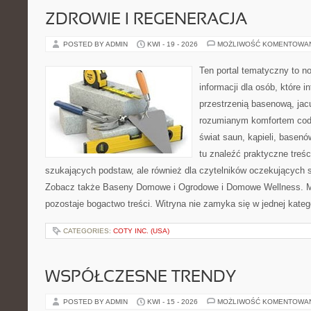
ZDROWIE I REGENERACJA
POSTED BY ADMIN
KWI - 19 - 2026
MOŻLIWOŚĆ KOMENTOWA
Ten portal tematyczny to
informacji dla osób, które i
przestrzenią basenową, jac
rozumianym komfortem codz
świat saun, kąpieli, base
tu znaleźć praktyczne treśc
szukających podstaw, ale również dla czytelników oczekujących 
Zobacz także Baseny Domowe i Ogrodowe i Domowe Wellness. Mo
pozostaje bogactwo treści. Witryna nie zamyka się w jednej kateg
CATEGORIES:
COTY INC. (USA)
WSPÓŁCZESNE TRENDY
POSTED BY ADMIN
KWI - 15 - 2026
MOŻLIWOŚĆ KOMENTOWA