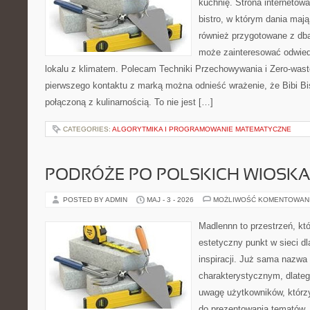
kuchnię. Strona internetowa
bistro, w którym dania mają
również przygotowane z dbał
może zainteresować odwie
lokalu z klimatem. Polecam Techniki Przechowywania i Zero-wast
pierwszego kontaktu z marką można odnieść wrażenie, że Bibi Bi
połączoną z kulinarnością. To nie jest […]
CATEGORIES:
ALGORYTMIKA I PROGRAMOWANIE MATEMATYCZNE
PODRÓŻE PO POLSKICH WIOSK
POSTED BY ADMIN
MAJ - 3 - 2026
MOŻLIWOŚĆ KOMENTOWAN
Madlennn to przestrzeń, kt
estetyczny punkt w sieci d
inspiracji. Już sama nazwa
charakterystycznym, dlate
uwagę użytkowników, którzy
do prezentowania tematów. 