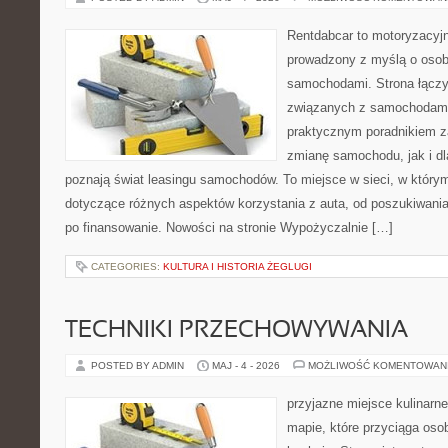
Rentdabcar to motoryzacyjn
prowadzony z myślą o osoba
samochodami. Strona łączy
związanych z samochodami
praktycznym poradnikiem z
zmianę samochodu, jak i dla
poznają świat leasingu samochodów. To miejsce w sieci, w któr
dotyczące różnych aspektów korzystania z auta, od poszukiwan
po finansowanie. Nowości na stronie Wypożyczalnie […]
CATEGORIES:
KULTURA I HISTORIA ŻEGLUGI
TECHNIKI PRZECHOWYWANIA
POSTED BY ADMIN
MAJ - 4 - 2026
MOŻLIWOŚĆ KOMENTOWAN
przyjazne miejsce kulinarne
mapie, które przyciąga os