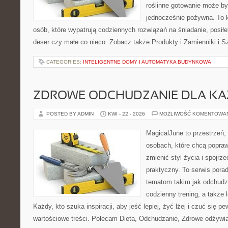
roślinne gotowanie może być 
jednocześnie pożywna. To
osób, które wypatrują codziennych rozwiązań na śniadanie, posiłek
deser czy małe co nieco. Zobacz także Produkty i Zamienniki i Sz
CATEGORIES:
INTELIGENTNE DOMY I AUTOMATYKA BUDYNKOWA
ZDROWE ODCHUDZANIE DLA K
POSTED BY ADMIN
KWI - 22 - 2026
MOŻLIWOŚĆ KOMENTOWA
MagicalJune to przestrzeń,
osobach, które chcą popra
zmienić styl życia i spojrz
praktyczny. To serwis por
tematom takim jak odchudza
codzienny trening, a także
Każdy, kto szuka inspiracji, aby jeść lepiej, żyć lżej i czuć się pew
wartościowe treści. Polecam Dieta, Odchudzanie, Zdrowe odżywi