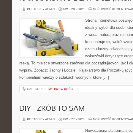
POSTED BY ADMIN
KWI - 28 - 2026
MOŻLIWOŚĆ KOMENTOWA
Strona internetowa poświęc
idealny wybór dla osób, któ
z wodą, naturą oraz ruchem
koncentruje się wokół wyci
czemu każdy odwiedzający
wskazówki dotyczące organ
rzeką. To miejsce stworzone zarówno dla początkujących, jak i d
wypraw. Zobacz: Jachty i Łodzie i Kajakarstwo dla Początkujący
kompendium wiedzy o szlakach wodnych, które […]
CATEGORIES:
MŁODZI W KOŚCIELE
DIY – ZRÓB TO SAM
POSTED BY ADMIN
KWI - 27 - 2026
MOŻLIWOŚĆ KOMENTOWA
Nowoczesna platforma sie