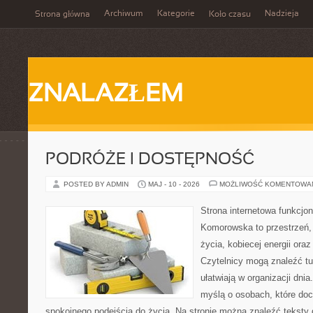
Archiwum
Kategorie
Nadzieja
Strona główna
Koło czasu
ZNALAZŁEM
PODRÓŻE I DOSTĘPNOŚĆ
POSTED BY ADMIN
MAJ - 10 - 2026
MOŻLIWOŚĆ KOMENTOWA
Strona internetowa funkcjo
Komorowska to przestrzeń, 
życia, kobiecej energii ora
Czytelnicy mogą znaleźć tut
ułatwiają w organizacji dni
myślą o osobach, które doce
spokojnego podejścia do życia. Na stronie można znaleźć teksty d