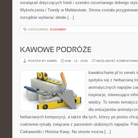
rozwiązań dotyczących foteli i szeroko rozumianego dobrego stylu
Wykończenia i Trendy w Meblarstwie. Strona została przygotowan
rozsądnie wybierać detale […]
CATEGORIES:
EGZAMINY
KAWOWE PODRÓŻE
POSTED BY ADMIN
KWI - 12 - 2026
MOŻLIWOŚĆ KOMENTOWA
kawakochanie.pl to serwis i
spotyka się z herbacianą tr
aromatycznych napojów zam
inspiracje, interesujące in
wiedzy. To serwis tematycz
dla entuzjastów aromatycz
herbacianych kompozycji, a także dla tych, którzy po prostu chc
codzienne rytuały związane z parzeniem ulubionych napojów. Po
Ciekawostki i Historia Kawy. Na stronie można […]