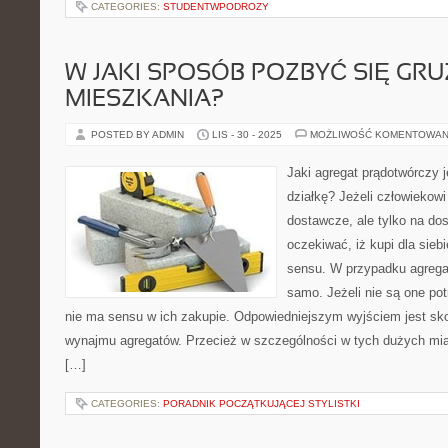
CATEGORIES:
STUDENTWPODROZY
W JAKI SPOSÓB POZBYĆ SIĘ GRU
MIESZKANIA?
POSTED BY ADMIN
LIS - 30 - 2025
MOŻLIWOŚĆ KOMENTOWAN
Jaki agregat prądotwórczy 
działkę? Jeżeli człowiekowi
dostawcze, ale tylko na dos
oczekiwać, iż kupi dla sieb
sensu. W przypadku agregat
samo. Jeżeli nie są one po
nie ma sensu w ich zakupie. Odpowiedniejszym wyjściem jest sko
wynajmu agregatów. Przecież w szczególności w tych dużych m
[…]
CATEGORIES:
PORADNIK POCZĄTKUJĄCEJ STYLISTKI