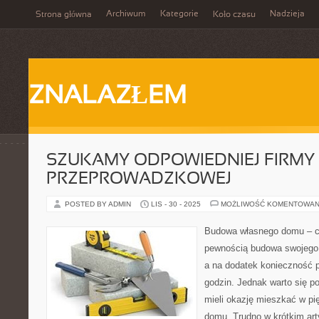
Archiwum
Kategorie
Nadzieja
Strona główna
Koło czasu
ZNALAZŁEM
SZUKAMY ODPOWIEDNIEJ FIRMY
PRZEPROWADZKOWEJ
POSTED BY ADMIN
LIS - 30 - 2025
MOŻLIWOŚĆ KOMENTOWAN
Budowa własnego domu – c
pewnością budowa swojego 
a na dodatek konieczność p
godzin. Jednak warto się p
mieli okazję mieszkać w p
domu. Trudno w krótkim ar