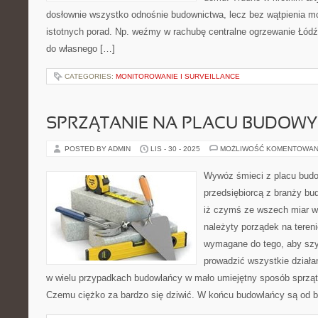
dosłownie wszystko odnośnie budownictwa, lecz bez wątpienia mo
istotnych porad. Np. weźmy w rachubę centralne ogrzewanie Łód
do własnego […]
CATEGORIES:
MONITOROWANIE I SURVEILLANCE
SPRZĄTANIE NA PLACU BUDOWY
POSTED BY ADMIN
LIS - 30 - 2025
MOŻLIWOŚĆ KOMENTOWAN
Wywóz śmieci z placu budo
przedsiębiorcą z branży bu
iż czymś ze wszech miar w
należyty porządek na teren
wymagane do tego, aby szy
prowadzić wszystkie dział
w wielu przypadkach budowlańcy w mało umiejętny sposób sprząta
Czemu ciężko za bardzo się dziwić. W końcu budowlańcy są od 