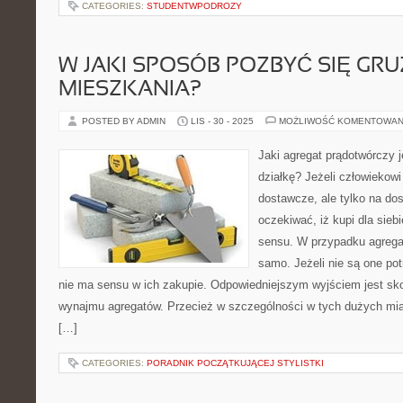
CATEGORIES:
STUDENTWPODROZY
W JAKI SPOSÓB POZBYĆ SIĘ GRU
MIESZKANIA?
POSTED BY ADMIN
LIS - 30 - 2025
MOŻLIWOŚĆ KOMENTOWAN
Jaki agregat prądotwórczy 
działkę? Jeżeli człowiekowi
dostawcze, ale tylko na dos
oczekiwać, iż kupi dla sieb
sensu. W przypadku agregat
samo. Jeżeli nie są one po
nie ma sensu w ich zakupie. Odpowiedniejszym wyjściem jest sko
wynajmu agregatów. Przecież w szczególności w tych dużych m
[…]
CATEGORIES:
PORADNIK POCZĄTKUJĄCEJ STYLISTKI