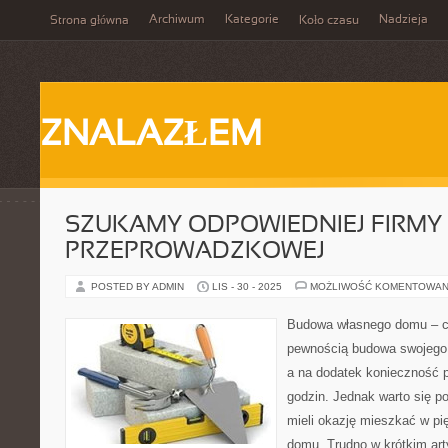
Archiwum
Kategorie
Nadzieja
Strona główna
Koło czasu
ZNALAZŁEM
SZUKAMY ODPOWIEDNIEJ FIRMY
PRZEPROWADZKOWEJ
POSTED BY ADMIN
LIS - 30 - 2025
MOŻLIWOŚĆ KOMENTOWAN
Budowa własnego domu – c
pewnością budowa swojego 
a na dodatek konieczność p
godzin. Jednak warto się p
mieli okazję mieszkać w p
domu. Trudno w krótkim ar