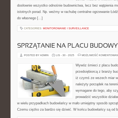
dosłownie wszystko odnośnie budownictwa, lecz bez wątpienia mo
istotnych porad. Np. weźmy w rachubę centralne ogrzewanie Łód
do własnego […]
CATEGORIES:
MONITOROWANIE I SURVEILLANCE
SPRZĄTANIE NA PLACU BUDOWY
POSTED BY ADMIN
LIS - 30 - 2025
MOŻLIWOŚĆ KOMENTOWAN
Wywóz śmieci z placu budo
przedsiębiorcą z branży bu
iż czymś ze wszech miar w
należyty porządek na teren
wymagane do tego, aby szy
prowadzić wszystkie dział
w wielu przypadkach budowlańcy w mało umiejętny sposób sprząta
Czemu ciężko za bardzo się dziwić. W końcu budowlańcy są od 