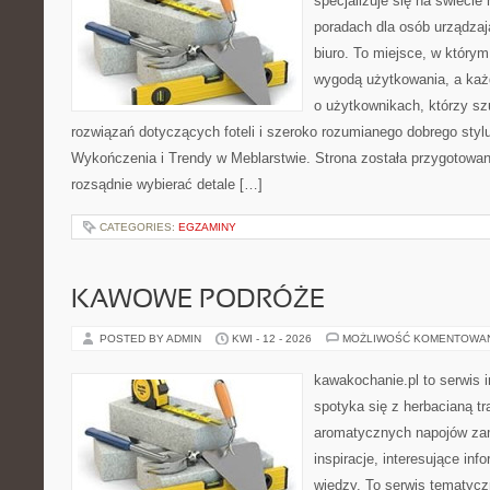
specjalizuje się na świecie
poradach dla osób urządzaj
biuro. To miejsce, w którym
wygodą użytkowania, a każd
o użytkownikach, którzy s
rozwiązań dotyczących foteli i szeroko rozumianego dobrego stylu
Wykończenia i Trendy w Meblarstwie. Strona została przygotowan
rozsądnie wybierać detale […]
CATEGORIES:
EGZAMINY
KAWOWE PODRÓŻE
POSTED BY ADMIN
KWI - 12 - 2026
MOŻLIWOŚĆ KOMENTOWA
kawakochanie.pl to serwis i
spotyka się z herbacianą tr
aromatycznych napojów zam
inspiracje, interesujące in
wiedzy. To serwis tematycz