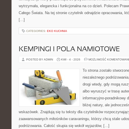
wytrzymała, elegancka i funkcjonalna na co dzień. Polecam Prawo 
Całego Świata. Na tej stronie czytelnik odnajdzie opracowania, k
[…]
CATEGORIES:
EKO KUCHNIA
KEMPINGI I POLA NAMIOTOWE
POSTED BY ADMIN
KWI - 4 - 2026
MOŻLIWOŚĆ KOMENTOWAN
To strona zostało stworzon
niezależnego podróżowania, 
drogi wtedy, gdy mogą rusz
albo wyruszyć w trasę aut
informacyjno-poradnikowy dl
bliżej natury, ale jednocze
wskazówek. Znajdują się tu teksty dla czytelników rozpoczynając
zaawansowanych miłośników caravaningu, którzy chcą stale udos
podróżowania. Całość skupia się wokół wyjazdów, […]