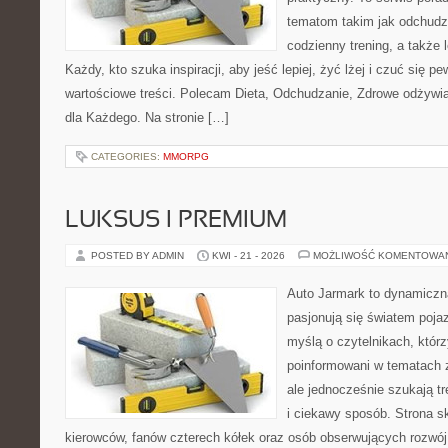
tematom takim jak odchudza
codzienny trening, a także
Każdy, kto szuka inspiracji, aby jeść lepiej, żyć lżej i czuć się pew
wartościowe treści. Polecam Dieta, Odchudzanie, Zdrowe odżywi
dla Każdego. Na stronie […]
CATEGORIES:
MMORPG
LUKSUS I PREMIUM
POSTED BY ADMIN
KWI - 21 - 2026
MOŻLIWOŚĆ KOMENTOWA
Auto Jarmark to dynamiczna
pasjonują się światem poja
myślą o czytelnikach, któr
poinformowani w tematach
ale jednocześnie szukają t
i ciekawy sposób. Strona sk
kierowców, fanów czterech kółek oraz osób obserwujących rozwój