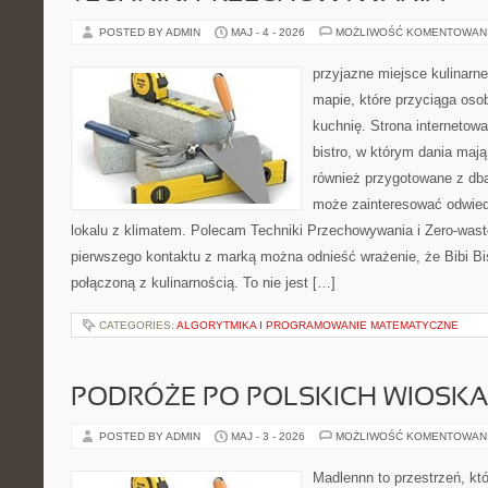
POSTED BY ADMIN
MAJ - 4 - 2026
MOŻLIWOŚĆ KOMENTOWAN
przyjazne miejsce kulinarne
mapie, które przyciąga os
kuchnię. Strona internetowa
bistro, w którym dania mają
również przygotowane z dbał
może zainteresować odwie
lokalu z klimatem. Polecam Techniki Przechowywania i Zero-wast
pierwszego kontaktu z marką można odnieść wrażenie, że Bibi Bi
połączoną z kulinarnością. To nie jest […]
CATEGORIES:
ALGORYTMIKA I PROGRAMOWANIE MATEMATYCZNE
PODRÓŻE PO POLSKICH WIOSK
POSTED BY ADMIN
MAJ - 3 - 2026
MOŻLIWOŚĆ KOMENTOWAN
Madlennn to przestrzeń, kt