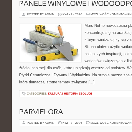
PANELE WINYLOWE I WODOODP
POSTED BY ADMIN
KWI - 9 - 2026
MOŻLIWOŚĆ KOMENTOWAN
Mars-Net to nowoczesna pla
koncentruje się na aranżacj
którym wiedza łączy się z
Strona ułatwia użytkownik
najlepszych inspiracji, pok
wariantów związanych z list
źródło inspiracji dla osób, które urządzają wnętrze od podstaw. Wa
Płytki Ceramiczne i Dywany i Wykładziny. Na stronie można znal
które tłumaczą istotne tematy związane […]
CATEGORIES:
KULTURA I HISTORIA ŻEGLUGI
PARVIFLORA
POSTED BY ADMIN
KWI - 8 - 2026
MOŻLIWOŚĆ KOMENTOWAN