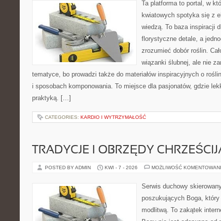
Ta platforma to portal, w k
kwiatowych spotyka się z e
wiedzą. To baza inspiracji d
florystyczne detale, a jedn
zrozumieć dobór roślin. Cał
wiązanki ślubnej, ale nie z
tematyce, bo prowadzi także do materiałów inspiracyjnych o rośli
i sposobach komponowania. To miejsce dla pasjonatów, gdzie lek
praktyką. […]
CATEGORIES:
KARDIO I WYTRZYMAŁOŚĆ
TRADYCJE I OBRZĘDY CHRZEŚCIJ
POSTED BY ADMIN
KWI - 7 - 2026
MOŻLIWOŚĆ KOMENTOWAN
Serwis duchowy skierowany
poszukujących Boga, który
modlitwą. To zakątek inter