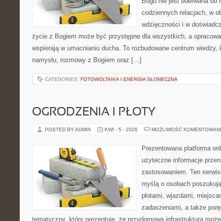
Bogu nie jest oderwana od r
codziennych relacjach, w 
wdzięczności i w doświadcz
życie z Bogiem może być przystępne dla wszystkich, a opracowan
wspierają w umacnianiu ducha. To rozbudowane centrum wiedzy, 
namysłu, rozmowy z Bogiem oraz […]
CATEGORIES:
FOTOWOLTAIKA I ENERGIA SŁONECZNA
OGRODZENIA I PŁOTY
POSTED BY ADMIN
KWI - 5 - 2026
MOŻLIWOŚĆ KOMENTOWAN
Prezentowana platforma onl
użyteczne informacje przen
zastosowaniem. Ten serwis
myślą o osobach poszukując
płotami, wjazdami, miejsca
zadaszeniami, a także porę
tematyczny, który prezentuje, że przydomowa infrastruktura moż