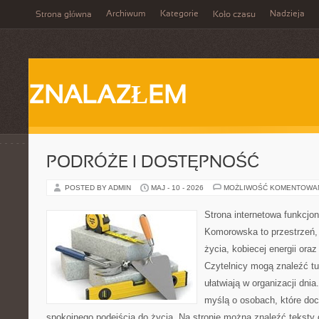
Archiwum
Kategorie
Nadzieja
Strona główna
Koło czasu
ZNALAZŁEM
PODRÓŻE I DOSTĘPNOŚĆ
POSTED BY ADMIN
MAJ - 10 - 2026
MOŻLIWOŚĆ KOMENTOWA
Strona internetowa funkcjo
Komorowska to przestrzeń, 
życia, kobiecej energii ora
Czytelnicy mogą znaleźć tut
ułatwiają w organizacji dni
myślą o osobach, które doce
spokojnego podejścia do życia. Na stronie można znaleźć teksty d