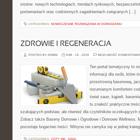
istotne: nowych technologiach, trendach rynkowych, bezpieczeństw
porównaniach oraz codziennych zagadnieniach związanych […]
CATEGORIES:
NOWOCZESNE ROZWIĄZANIA W OGRADZANIU
ZDROWIE I REGENERACJA
POSTED BY ADMIN
KWI - 19 - 2026
MOŻLIWOŚĆ KOMENTOWA
Ten portal tematyczny to
informacji dla osób, które i
przestrzenią basenową, jac
rozumianym komfortem codz
świat saun, kąpieli, base
tu znaleźć praktyczne treśc
szukających podstaw, ale również dla czytelników oczekujących 
Zobacz także Baseny Domowe i Ogrodowe i Domowe Wellness. Mo
pozostaje bogactwo treści. Witryna nie zamyka się w jednej kateg
CATEGORIES:
COTY INC. (USA)