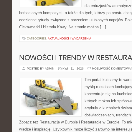
dla entuzjastów aromatycz
herbacianych kompozycji, a także dla tych, którzy po prostu chc
codzienne rytuały związane z parzeniem ulubionych napojów. Po
Ciekawostki i Historia Kawy. Na stronie można […]
CATEGORIES:
AKTUALNOŚCI I WYDARZENIA
NOWOŚCI I TRENDY W RESTAUR
POSTED BY ADMIN
KWI - 11 - 2026
MOŻLIWOŚĆ KOMENTOWA
Ten portal kulinarny to war
myślą o osobach kochający
koncentruje się na kuchniac
których można ich spróbowa
artykuły o kuchniach świata
doświadczeniach, trendach i
Zobacz też Restauracje w Europie i Restauracje w Europie. To mi
wiedzę i inspirację. Użytkownik może liczyć zarówno na interesują