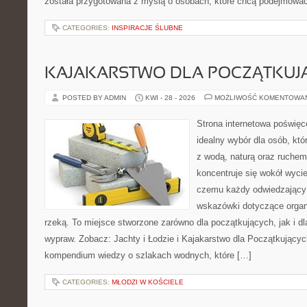
została przygotowana z myślą o osobach, które chcą podejmowa
CATEGORIES:
INSPIRACJE ŚLUBNE
KAJAKARSTWO DLA POCZĄTKUJ
POSTED BY ADMIN
KWI - 28 - 2026
MOŻLIWOŚĆ KOMENTOWA
Strona internetowa poświęc
idealny wybór dla osób, któ
z wodą, naturą oraz ruchem
koncentruje się wokół wyci
czemu każdy odwiedzający
wskazówki dotyczące organ
rzeką. To miejsce stworzone zarówno dla początkujących, jak i d
wypraw. Zobacz: Jachty i Łodzie i Kajakarstwo dla Początkujący
kompendium wiedzy o szlakach wodnych, które […]
CATEGORIES:
MŁODZI W KOŚCIELE