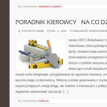
CATEGORIES:
GIGANCI Z EUROPY
PORADNIK KIEROWCY – NA CO D
POSTED BY ADMIN
KWI - 3 - 2026
MOŻLIWOŚĆ KOMENTOWAN
serwis ODTJ Bolesławiec t
internetowa, która poświęc
jazdy, bezpiecznego porusz
doskonalenia umiejętności 
którym czytelnik otrzyma 
dotyczące sztuki bezpiecz
zasad ruchu drogowego, przygotowania do egzaminu kierowcy, a 
psychicznego za kierownicą. Witryna została opracowana z myśl
rozpoczynających swoją drogę, ale również o kierowcach z prakty
regularnie udoskonalać styl jazdy. […]
CATEGORIES:
GRECJA