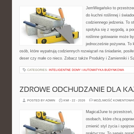
JemWegańsko to przestrzeń,
do kuchni roślinnej i świad
codziennego jedzenia. To s
spotyka się z wygodą, a po
roślinne gotowanie może być 
jednocześnie pożywna. To
osób, które wypatrują codziennych rozwiązań na śniadanie, posiłek
deser czy małe co nieco. Zobacz także Produkty i Zamienniki i Sz
CATEGORIES:
INTELIGENTNE DOMY I AUTOMATYKA BUDYNKOWA
ZDROWE ODCHUDZANIE DLA K
POSTED BY ADMIN
KWI - 22 - 2026
MOŻLIWOŚĆ KOMENTOWA
MagicalJune to przestrzeń,
osobach, które chcą popra
zmienić styl życia i spojrz
praktyczny. To serwis por