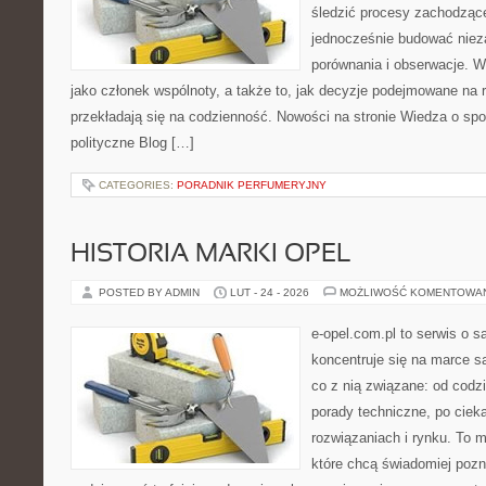
śledzić procesy zachodzące
jednocześnie budować nieza
porównania i obserwacje. W
jako członek wspólnoty, a także to, jak decyzje podejmowane na
przekładają się na codzienność. Nowości na stronie Wiedza o społ
polityczne Blog […]
CATEGORIES:
PORADNIK PERFUMERYJNY
HISTORIA MARKI OPEL
POSTED BY ADMIN
LUT - 24 - 2026
MOŻLIWOŚĆ KOMENTOWA
e-opel.com.pl to serwis o 
koncentruje się na marce 
co z nią związane: od codzi
porady techniczne, po ciek
rozwiązaniach i rynku. To m
które chcą świadomiej poz