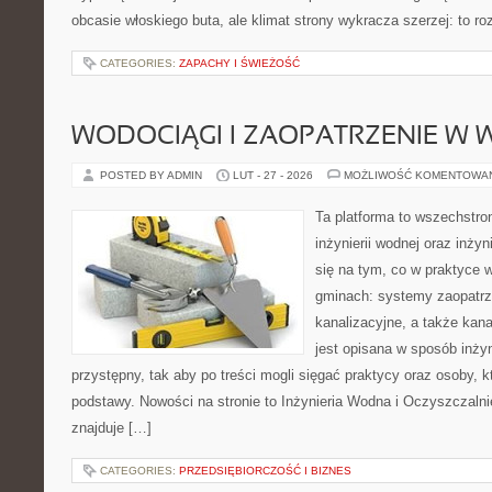
obcasie włoskiego buta, ale klimat strony wykracza szerzej: to 
CATEGORIES:
ZAPACHY I ŚWIEŻOŚĆ
WODOCIĄGI I ZAOPATRZENIE W
POSTED BY ADMIN
LUT - 27 - 2026
MOŻLIWOŚĆ KOMENTOWA
Ta platforma to wszechstro
inżynierii wodnej oraz inżyn
się na tym, co w praktyce 
gminach: systemy zaopatr
kanalizacyjne, a także kan
jest opisana w sposób inżyn
przystępny, tak aby po treści mogli sięgać praktycy oraz osoby, k
podstawy. Nowości na stronie to Inżynieria Wodna i Oczyszczaln
znajduje […]
CATEGORIES:
PRZEDSIĘBIORCZOŚĆ I BIZNES