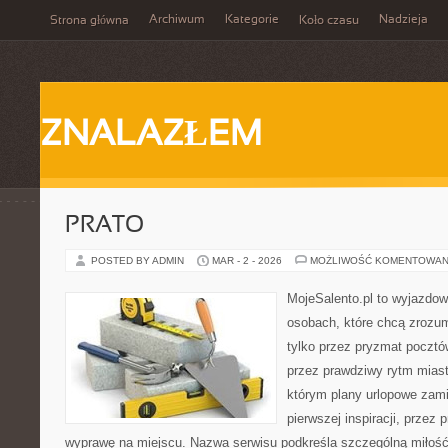
Archiwum
Kategorie
Nadzieja
Strona główna
Koło czasu
ZNALAZŁEM
PRATO
POSTED BY ADMIN
MAR - 2 - 2026
MOŻLIWOŚĆ KOMENTOWAN
MojeSalento.pl to wyjazdow
osobach, które chcą zrozu
tylko przez pryzmat pocztó
przez prawdziwy rytm miast
którym plany urlopowe zami
pierwszej inspiracji, przez
wyprawę na miejscu. Nazwa serwisu podkreśla szczególną miłość 