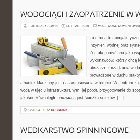
WODOCIĄGI I ZAOPATRZENIE W
POSTED BY ADMIN
LUT - 26 - 2026
MOŻLIWOŚĆ KOMENTOWA
Ta strona to specjalistyc
inżynierii wodnej oraz sys
Została pomyślana jako wsp
wykonawców, którzy chcą l
obszarze zarządzania woda
prowadzone w duchu praktyk
a nacisk kładziony jest na zastosowania w terenie. W centrum zai
woda w ujęciu infrastrukturalnym: jej pobór, przygotowanie do spoż
jakości. Równolegle omawiana jest ścieżka ścieków: […]
CATEGORIES:
ROBDRINKI
WĘDKARSTWO SPINNINGOWE