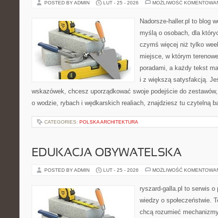
POSTED BY ADMIN
LUT - 25 - 2026
MOŻLIWOŚĆ KOMENTOWA
Nadorsze-haller.pl to blog w
myślą o osobach, dla który
czymś więcej niż tylko we
miejsce, w którym terenowe
poradami, a każdy tekst ma
i z większą satysfakcją. J
wskazówek, chcesz uporządkować swoje podejście do zestawów, a
o wodzie, rybach i wędkarskich realiach, znajdziesz tu czytelną 
CATEGORIES:
POLSKA ARCHITEKTURA
EDUKACJA OBYWATELSKA
POSTED BY ADMIN
LUT - 25 - 2026
MOŻLIWOŚĆ KOMENTOWA
ryszard-galla.pl to serwis o 
wiedzy o społeczeństwie. To
chcą rozumieć mechanizmy 