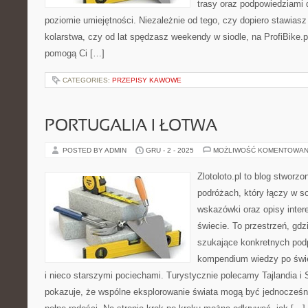
trasy oraz podpowiedziami
poziomie umiejętności. Niezależnie od tego, czy dopiero stawiasz
kolarstwa, czy od lat spędzasz weekendy w siodle, na ProfiBike.pl
pomogą Ci […]
CATEGORIES:
PRZEPISY KAWOWE
PORTUGALIA I ŁOTWA
POSTED BY ADMIN
GRU - 2 - 2025
MOŻLIWOŚĆ KOMENTOWAN
Zlotoloto.pl to blog stworz
podróżach, który łączy w so
wskazówki oraz opisy inter
świecie. To przestrzeń, gd
szukające konkretnych pod
kompendium wiedzy po świe
i nieco starszymi pociechami. Turystycznie polecamy Tajlandia i S
pokazuje, że wspólne eksplorowanie świata mogą być jednocześni