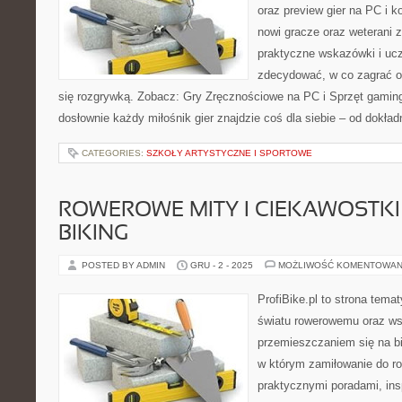
oraz preview gier na PC i k
nowi gracze oraz weterani z
praktyczne wskazówki i ucz
zdecydować, w co zagrać o
się rozgrywką. Zobacz: Gry Zręcznościowe na PC i Sprzęt gaming
dosłownie każdy miłośnik gier znajdzie coś dla siebie – od dokład
CATEGORIES:
SZKOŁY ARTYSTYCZNE I SPORTOWE
ROWEROWE MITY I CIEKAWOSTKI 
BIKING
POSTED BY ADMIN
GRU - 2 - 2025
MOŻLIWOŚĆ KOMENTOWAN
ProfiBike.pl to strona tem
światu rowerowemu oraz ws
przemieszczaniem się na bi
w którym zamiłowanie do ro
praktycznymi poradami, ins