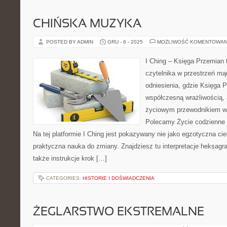
CHIŃSKA MUZYKA
POSTED BY ADMIN
GRU - 6 - 2025
MOŻLIWOŚĆ KOMENTOWAN
I Ching – Księga Przemian t
czytelnika w przestrzeń m
odniesienia, gdzie Księga 
współczesną wrażliwością, 
życiowym przewodnikiem w 
Polecamy Życie codzienne w
Na tej platformie I Ching jest pokazywany nie jako egzotyczna ci
praktyczna nauka do zmiany. Znajdziesz tu interpretacje heksagr
także instrukcje krok […]
CATEGORIES:
HISTORIE I DOŚWIADCZENIA
ŻEGLARSTWO EKSTREMALNE