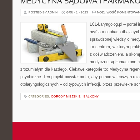
MEDYCYNA SĄDOWA I FARMAK
POSTED BY ADMIN
GRU - 1 - 2025
MOŻLIWOŚĆ KOMENTOWAN
LCL-Laryngolog.pl – portal 
myślą o osobach dbających 
sprawdzonej wiedzy o medyc
To centrum, w którym prakt
z doświadczeniem, a skomp
medyczne są tłumaczone n
zrozumiałym dla każdego. Ciekawe kategorie to: Medycyna regene
psychiczne. Ten projekt powstał po to, aby pomóc w lepszym ro
otolaryngologicznych – od typowych infekcji, przez przewlekłe sc
CATEGORIES:
OGRODY MIEJSKIE I BALKONY