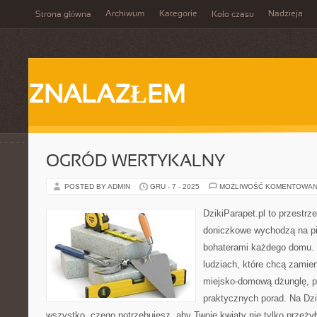
Archiwum
Kategorie
Nadzieja
Strona główna
Koło czasu
ZNALAZŁEM
OGRÓD WERTYKALNY
POSTED BY ADMIN
GRU - 7 - 2025
MOŻLIWOŚĆ KOMENTOWAN
DzikiParapet.pl to przestrze
doniczkowe wychodzą na pie
bohaterami każdego domu. 
ludziach, które chcą zamie
miejsko-domową dżunglę, p
praktycznych porad. Na Dzi
wszystko, czego potrzebujesz, aby Twoje kwiaty nie tylko przeży