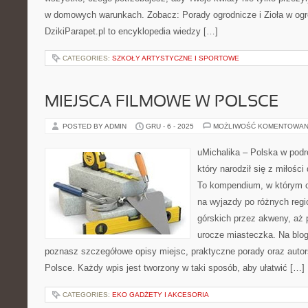
w domowych warunkach. Zobacz: Porady ogrodnicze i Zioła w ogr
DzikiParapet.pl to encyklopedia wiedzy […]
CATEGORIES:
SZKOŁY ARTYSTYCZNE I SPORTOWE
MIEJSCA FILMOWE W POLSCE
POSTED BY ADMIN
GRU - 6 - 2025
MOŻLIWOŚĆ KOMENTOWAN
uMichalika – Polska w podró
który narodził się z miłośc
To kompendium, w którym cz
na wyjazdy po różnych regi
górskich przez akweny, aż 
urocze miasteczka. Na blog
poznasz szczegółowe opisy miejsc, praktyczne porady oraz autors
Polsce. Każdy wpis jest tworzony w taki sposób, aby ułatwić […]
CATEGORIES:
EKO GADŻETY I AKCESORIA