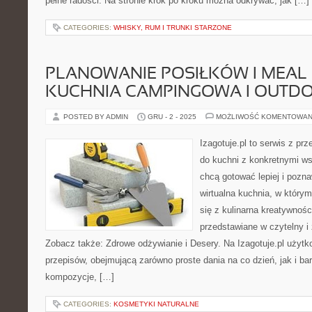
pełne radości. Na stronie krok po kroku można odkrywać, jak […]
CATEGORIES:
WHISKY, RUM I TRUNKI STARZONE
PLANOWANIE POSIŁKÓW I MEAL 
KUCHNIA CAMPINGOWA I OUTD
POSTED BY ADMIN
GRU - 2 - 2025
MOŻLIWOŚĆ KOMENTOWAN
Izagotuje.pl to serwis z prz
do kuchni z konkretnymi w
chcą gotować lepiej i pozn
wirtualna kuchnia, w któr
się z kulinarna kreatywnośc
przedstawiane w czytelny i
Zobacz także: Zdrowe odżywianie i Desery. Na Izagotuje.pl użytk
przepisów, obejmującą zarówno proste dania na co dzień, jak i b
kompozycje, […]
CATEGORIES:
KOSMETYKI NATURALNE