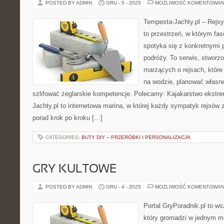
POSTED BY ADMIN
GRU - 5 - 2025
MOŻLIWOŚĆ KOMENTOWAN
Tempesta-Jachty.pl – Rejsy
to przestrzeń, w którym fa
spotyka się z konkretnymi p
podróży. To serwis, stworz
marzących o rejsach, któr
na wodzie, planować własn
szlifować żeglarskie kompetencje. Polecamy: Kajakarstwo ekstre
Jachty.pl to internetowa marina, w której każdy sympatyk rejsów z
porad krok po kroku […]
CATEGORIES:
BUTY DIY – PRZERÓBKI I PERSONALIZACJA
GRY KULTOWE
POSTED BY ADMIN
GRU - 4 - 2025
MOŻLIWOŚĆ KOMENTOWAN
Portal GryPoradnik.pl to ws
który gromadzi w jednym mi