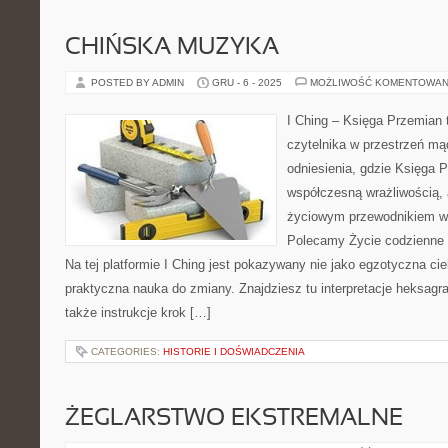
CHIŃSKA MUZYKA
POSTED BY ADMIN
GRU - 6 - 2025
MOŻLIWOŚĆ KOMENTOWAN
I Ching – Księga Przemian t
czytelnika w przestrzeń m
odniesienia, gdzie Księga 
współczesną wrażliwością, 
życiowym przewodnikiem w 
Polecamy Życie codzienne w
Na tej platformie I Ching jest pokazywany nie jako egzotyczna ci
praktyczna nauka do zmiany. Znajdziesz tu interpretacje heksagr
także instrukcje krok […]
CATEGORIES:
HISTORIE I DOŚWIADCZENIA
ŻEGLARSTWO EKSTREMALNE