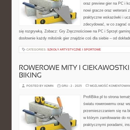
oraz preview gier na PC i k
nowi gracze oraz weterani z
praktyczne wskazówki i ucz
zdecydować, w co zagrać o
się rozgrywką. Zobacz: Gry Zręcznościowe na PC i Sprzęt gaming
dosłownie każdy miłośnik gier znajdzie coś dla siebie – od dokład
CATEGORIES:
SZKOŁY ARTYSTYCZNE I SPORTOWE
ROWEROWE MITY I CIEKAWOSTKI 
BIKING
POSTED BY ADMIN
GRU - 2 - 2025
MOŻLIWOŚĆ KOMENTOWAN
ProfiBike.pl to strona tem
światu rowerowemu oraz ws
przemieszczaniem się na bi
w którym zamiłowanie do ro
praktycznymi poradami, ins