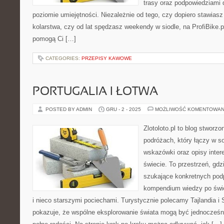
trasy oraz podpowiedziami
poziomie umiejętności. Niezależnie od tego, czy dopiero stawiasz
kolarstwa, czy od lat spędzasz weekendy w siodle, na ProfiBike.pl
pomogą Ci […]
CATEGORIES:
PRZEPISY KAWOWE
PORTUGALIA I ŁOTWA
POSTED BY ADMIN
GRU - 2 - 2025
MOŻLIWOŚĆ KOMENTOWAN
Zlotoloto.pl to blog stworz
podróżach, który łączy w so
wskazówki oraz opisy inter
świecie. To przestrzeń, gd
szukające konkretnych pod
kompendium wiedzy po świe
i nieco starszymi pociechami. Turystycznie polecamy Tajlandia i S
pokazuje, że wspólne eksplorowanie świata mogą być jednocześni