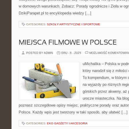
w domowych warunkach. Zobacz: Porady ogrodnicze i Zioła w ogr
DzikiParapet.pl to encyklopedia wiedzy […]
CATEGORIES:
SZKOŁY ARTYSTYCZNE I SPORTOWE
MIEJSCA FILMOWE W POLSCE
POSTED BY ADMIN
GRU - 6 - 2025
MOŻLIWOŚĆ KOMENTOWAN
uMichalika – Polska w podró
który narodził się z miłośc
To kompendium, w którym cz
na wyjazdy po różnych regi
górskich przez akweny, aż 
urocze miasteczka. Na blog
poznasz szczegółowe opisy miejsc, praktyczne porady oraz autors
Polsce. Każdy wpis jest tworzony w taki sposób, aby ułatwić […]
CATEGORIES:
EKO GADŻETY I AKCESORIA