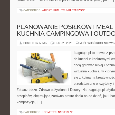
pełne radości. Na stronie krok po kroku można odkrywać, jak […]
CATEGORIES:
WHISKY, RUM I TRUNKI STARZONE
PLANOWANIE POSIŁKÓW I MEAL 
KUCHNIA CAMPINGOWA I OUTD
POSTED BY ADMIN
GRU - 2 - 2025
MOŻLIWOŚĆ KOMENTOWAN
Izagotuje.pl to serwis z prz
do kuchni z konkretnymi w
chcą gotować lepiej i pozn
wirtualna kuchnia, w któr
się z kulinarna kreatywnośc
przedstawiane w czytelny i
Zobacz także: Zdrowe odżywianie i Desery. Na Izagotuje.pl użytk
przepisów, obejmującą zarówno proste dania na co dzień, jak i b
kompozycje, […]
CATEGORIES:
KOSMETYKI NATURALNE