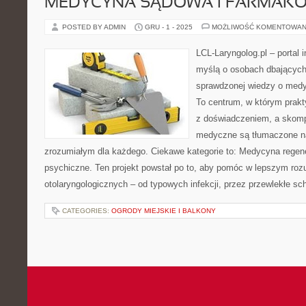
MEDYCYNA SĄDOWA I FARMAK
POSTED BY ADMIN
GRU - 1 - 2025
MOŻLIWOŚĆ KOMENTOWAN
LCL-Laryngolog.pl – portal 
myślą o osobach dbających 
sprawdzonej wiedzy o medyc
To centrum, w którym prakt
z doświadczeniem, a skomp
medyczne są tłumaczone n
zrozumiałym dla każdego. Ciekawe kategorie to: Medycyna regene
psychiczne. Ten projekt powstał po to, aby pomóc w lepszym ro
otolaryngologicznych – od typowych infekcji, przez przewlekłe sc
CATEGORIES:
OGRODY MIEJSKIE I BALKONY