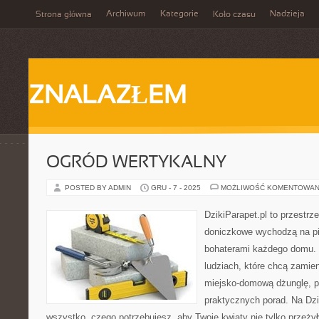
Archiwum
Kategorie
Nadzieja
Strona główna
Koło czasu
ZNALAZŁEM
OGRÓD WERTYKALNY
POSTED BY ADMIN
GRU - 7 - 2025
MOŻLIWOŚĆ KOMENTOWAN
DzikiParapet.pl to przestrze
doniczkowe wychodzą na pie
bohaterami każdego domu. 
ludziach, które chcą zamie
miejsko-domową dżunglę, p
praktycznych porad. Na Dzi
wszystko, czego potrzebujesz, aby Twoje kwiaty nie tylko przeży