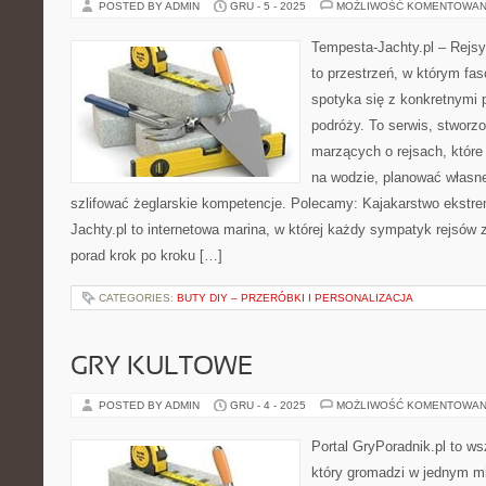
POSTED BY ADMIN
GRU - 5 - 2025
MOŻLIWOŚĆ KOMENTOWAN
Tempesta-Jachty.pl – Rejsy
to przestrzeń, w którym fa
spotyka się z konkretnymi p
podróży. To serwis, stworz
marzących o rejsach, któr
na wodzie, planować własn
szlifować żeglarskie kompetencje. Polecamy: Kajakarstwo ekstre
Jachty.pl to internetowa marina, w której każdy sympatyk rejsów z
porad krok po kroku […]
CATEGORIES:
BUTY DIY – PRZERÓBKI I PERSONALIZACJA
GRY KULTOWE
POSTED BY ADMIN
GRU - 4 - 2025
MOŻLIWOŚĆ KOMENTOWAN
Portal GryPoradnik.pl to ws
który gromadzi w jednym mi