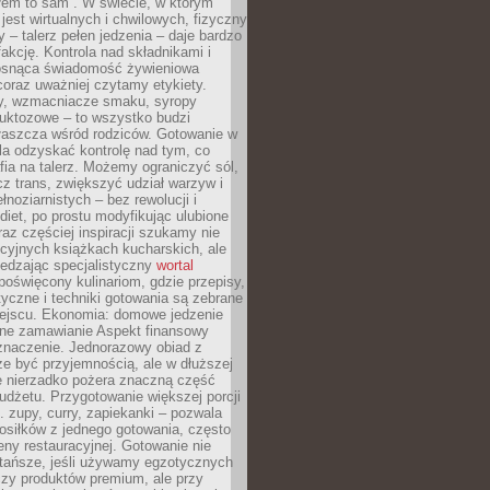
łem to sam”. W świecie, w którym
 jest wirtualnych i chwilowych, fizyczny
y – talerz pełen jedzenia – daje bardzo
fakcję. Kontrola nad składnikami i
osnąca świadomość żywieniowa
coraz uważniej czytamy etykiety.
dy, wzmacniacze smaku, syropy
ruktozowe – to wszystko budzi
właszcza wśród rodziców. Gotowanie w
a odzyskać kontrolę nad tym, co
fia na talerz. Możemy ograniczyć sól,
zcz trans, zwiększyć udział warzyw i
łnoziarnistych – bez rewolucji i
diet, po prostu modyfikując ulubione
raz częściej inspiracji szukamy nie
ycyjnych książkach kucharskich, ale
iedzając specjalistyczny
wortal
poświęcony kulinariom, gdzie przepisy,
tyczne i techniki gotowania są zebrane
ejscu. Ekonomia: domowe jedzenie
zne zamawianie Aspekt finansowy
znaczenie. Jednorazowy obiad z
e być przyjemnością, ale w dłuższej
e nierzadko pożera znaczną część
dżetu. Przygotowanie większej porcji
 zupy, curry, zapiekanki – pozwala
posiłków z jednego gotowania, często
ny restauracyjnej. Gotowanie nie
 tańsze, jeśli używamy egzotycznych
czy produktów premium, ale przy