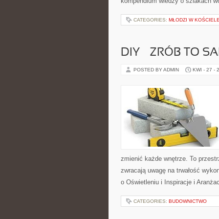
kompendium wiedzy o szlakach wo
CATEGORIES:
MŁODZI W KOŚCIEL
DIY – ZRÓB TO S
POSTED BY ADMIN
KWI - 27 - 
zmienić każde wnętrze. To przestrz
zwracają uwagę na trwałość wykon
o Oświetleniu i Inspiracje i Aranż
CATEGORIES:
BUDOWNICTWO