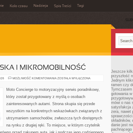
rie
Nadzieja
Tagi
Koło czasu
Spis Treści
SUB
JSKA I MIKROMOBILNOŚĆ
Jeszcze kilk
przyszłość n
MOBILNOŚĆ
026
MOŻLIWOŚĆ KOMENTOWANIA
ZOSTAŁA WYŁĄCZONA
Jednym klik
MIEJSKA
ramen czy do
I
MIKROMOBILNOŚĆ
Tymczasem ró
Moto Concierge to motoryzacyjny serwis poradnikowy,
gotowania w
który został przygotowany z myślą o osobach
przygotowyw
mówi o nas 
zainteresowanych autami. Strona skupia się przede
satysfakcja 
wszystkim na konkretnych wskazówkach związanych z
zera, nawet 
sprawczości.
utrzymaniem samochodów, zwłaszcza tych dostępnych
składników, 
danie jest n
na rynku z drugiej ręki. To miejsce, w którym czytelnik
pachnącego 
równo przed zakupem auta, jak i podczas jego codziennego