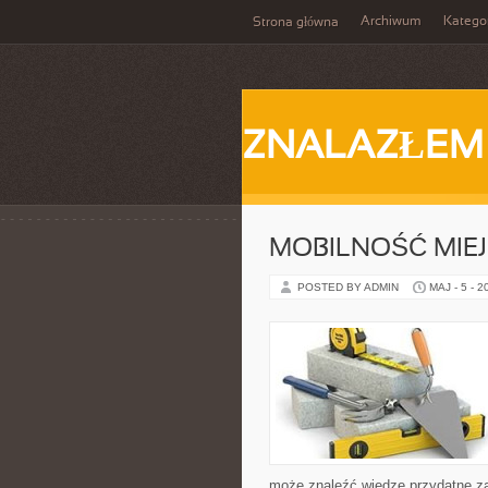
Archiwum
Katego
Strona główna
ZNALAZŁEM
MOBILNOŚĆ MIE
POSTED BY ADMIN
MAJ - 5 - 2
może znaleźć wiedzę przydatne za