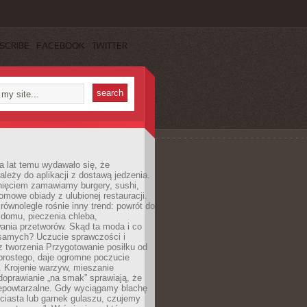
SCRIBE
FACEBOOK
TWITTER
a lat temu wydawało się, że
ależy do aplikacji z dostawą jedzenia.
nięciem zamawiamy burgery, sushi,
mowe obiady z ulubionej restauracji.
wnolegle rośnie inny trend: powrót do
 domu, pieczenia chleba,
ania przetworów. Skąd ta moda i co
samych? Uczucie sprawczości i
z tworzenia Przygotowanie posiłku od
prostego, daje ogromne poczucie
 Krojenie warzyw, mieszanie
doprawianie „na smak” sprawiają, że
iepowtarzalne. Gdy wyciągamy blachę
ciasta lub garnek gulaszu, czujemy