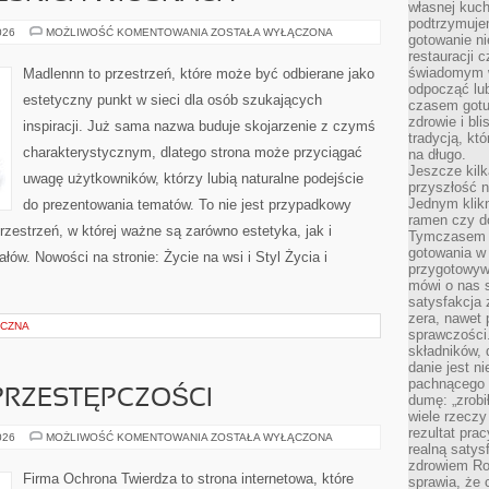
własnej kuch
podtrzymuje
PODRÓŻE
026
MOŻLIWOŚĆ KOMENTOWANIA
ZOSTAŁA WYŁĄCZONA
gotowanie ni
PO
restauracji 
POLSKICH
WIOSKACH
świadomym 
Madlennn to przestrzeń, które może być odbierane jako
odpocząć lu
estetyczny punkt w sieci dla osób szukających
czasem gotu
zdrowie i bl
inspiracji. Już sama nazwa buduje skojarzenie z czymś
tradycją, kt
charakterystycznym, dlatego strona może przyciągać
na długo.
Jeszcze kilk
uwagę użytkowników, którzy lubią naturalne podejście
przyszłość n
Jednym klik
do prezentowania tematów. To nie jest przypadkowy
ramen czy do
rzestrzeń, w której ważne są zarówno estetyka, jak i
Tymczasem ró
gotowania w
ów. Nowości na stronie: Życie na wsi i Styl Życia i
przygotowyw
mówi o nas 
satysfakcja 
zera, nawet 
ICZNA
sprawczości.
składników, 
danie jest n
pachnącego 
PRZESTĘPCZOŚCI
dumę: „zrobi
wiele rzeczy
rezultat prac
HISTORIA
026
MOŻLIWOŚĆ KOMENTOWANIA
ZOSTAŁA WYŁĄCZONA
realną satys
CYBERPRZESTĘPCZOŚCI
zdrowiem R
Firma Ochrona Twierdza to strona internetowa, które
sprawia, że 