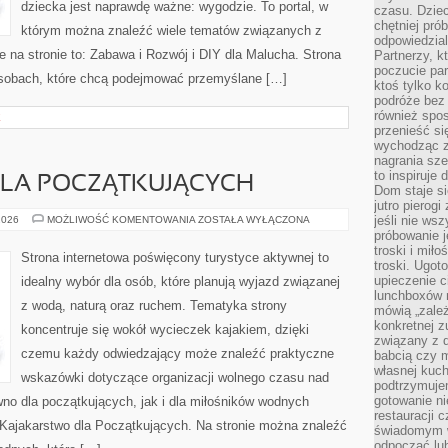
dziecka jest naprawdę ważne: wygodzie. To portal, w
czasu. Dziec
chętniej pr
którym można znaleźć wiele tematów związanych z
odpowiedzial
 na stronie to: Zabawa i Rozwój i DIY dla Malucha. Strona
Partnerzy, k
poczucie par
osobach, które chcą podejmować przemyślane […]
ktoś tylko k
podróże bez
również spo
E
przenieść si
wychodząc z 
nagrania sze
to inspiruje
LA POCZĄTKUJĄCYCH
Dom staje si
jutro pierog
KAJAKARSTWO
jeśli nie ws
2026
MOŻLIWOŚĆ KOMENTOWANIA
ZOSTAŁA WYŁĄCZONA
DLA
próbowanie j
POCZĄTKUJĄCYCH
troski i mił
Strona internetowa poświęcony turystyce aktywnej to
troski. Ugot
upieczenie c
idealny wybór dla osób, które planują wyjazd związanej
lunchboxów n
z wodą, naturą oraz ruchem. Tematyka strony
mówią „zależ
konkretnej z
koncentruje się wokół wycieczek kajakiem, dzięki
związany z 
czemu każdy odwiedzający może znaleźć praktyczne
babcią czy 
własnej kuch
wskazówki dotyczące organizacji wolnego czasu nad
podtrzymuje
gotowanie ni
no dla początkujących, jak i dla miłośników wodnych
restauracji 
 Kajakarstwo dla Początkujących. Na stronie można znaleźć
świadomym 
odpocząć lu