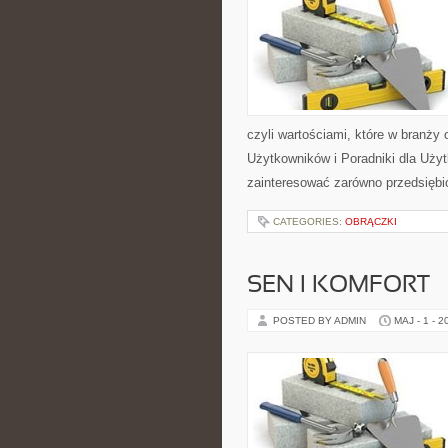
czyli wartościami, które w branży
Użytkowników i Poradniki dla Użyt
zainteresować zarówno przedsiębi
CATEGORIES:
OBRĄCZKI
SEN I KOMFORT
POSTED BY ADMIN
MAJ - 1 - 2