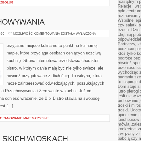
rozsądnym p
A ŻEGLUGI
Relacje i w
była centrum
rozmawiamy,
Wspólne lepi
CHOWYWANIA
czy sałatki 
czasu. Dziec
TECHNIKI
026
MOŻLIWOŚĆ KOMENTOWANIA
ZOSTAŁA WYŁĄCZONA
chętniej pr
PRZECHOWYWANIA
odpowiedzial
Partnerzy, k
przyjazne miejsce kulinarne to punkt na kulinarnej
poczucie par
mapie, które przyciąga osobach ceniących uczciwą
ktoś tylko k
podróże bez
kuchnię. Strona internetowa przedstawia charakter
również spo
przenieść si
bistro, w którym dania mają być nie tylko świeże, ale
wychodząc z 
również przygotowane z dbałością. To witryna, która
nagrania sze
to inspiruje
może zainteresować odwiedzających, poszukujących
Dom staje si
iki Przechowywania i Zero-waste w kuchni. Już od
jutro pierog
jeśli nie ws
a odnieść wrażenie, że Bibi Bistro stawia na swobodę
próbowanie j
troski i mił
jest […]
troski. Ugot
upieczenie c
OGRAMOWANIE MATEMATYCZNE
lunchboxów n
mówią „zależ
konkretnej z
związany z 
LSKICH WIOSKACH
babcią czy 