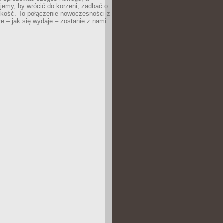
jemy, by wrócić do korzeni, zadbać o
iskość. To połączenie nowoczesności z
óre – jak się wydaje – zostanie z nami