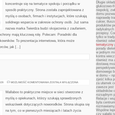
Długie skła
koncentruje się na tematyce spokoju i porządku w
glukozowo-f
sposób praktyczny. Strona została zaprojektowana z
niepokój, z
domu pozwal
myślą o osobach, firmach i instytucjach, które szukają
naprawdę tra
cukier, tłus
solidnego wsparcia w zakresie ochrony osób. Już sama
produktów pe
nazwa marka Twierdza budzi skojarzenia z zaufaniem,
radykalnych 
przepisy. Co
 ochrony mają kluczową rolę. Polecam: Poradniki dla
tylko w trad
kowników. To prezentacja internetowa, która może
również odw
tematyczny
orców, jak […]
porady diete
w jednym mi
kontra wiec
również ma 
dostawą moż
perspektywi
domowego bu
w domu – np.
zjeść kilka 
SEN
026
MOŻLIWOŚĆ KOMENTOWANIA
ZOSTAŁA WYŁĄCZONA
za ułamek ce
I
zawsze jest
KOMFORT
składników 
Wallaboo to praktyczne miejsce w sieci stworzone z
rozsądnym p
myślą o opiekunach, którzy szukają sprawdzonych
Relacje i w
była centrum
wskazówek dotyczących noworodków. Strona skupia się
rozmawiamy,
Wspólne lepi
na tym, co w pierwszych miesiącach i latach życia
czy sałatki 