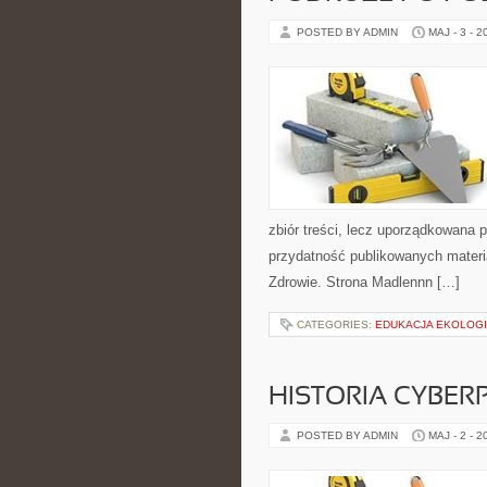
POSTED BY ADMIN
MAJ - 3 - 2
zbiór treści, lecz uporządkowana p
przydatność publikowanych materiał
Zdrowie. Strona Madlennn […]
CATEGORIES:
EDUKACJA EKOLOG
HISTORIA CYBER
POSTED BY ADMIN
MAJ - 2 - 2