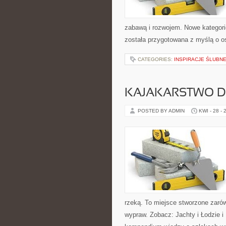
zabawą i rozwojem. Nowe kategorie
została przygotowana z myślą o 
CATEGORIES:
INSPIRACJE ŚLUBN
KAJAKARSTWO D
POSTED BY ADMIN
KWI - 28 - 
rzeką. To miejsce stworzone zarów
wypraw. Zobacz: Jachty i Łodzie i