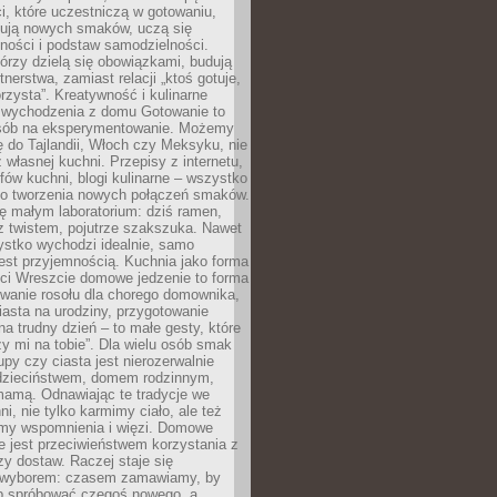
i, które uczestniczą w gotowaniu,
óbują nowych smaków, uczą się
ności i podstaw samodzielności.
tórzy dzielą się obowiązkami, budują
tnerstwa, zamiast relacji „ktoś gotuje,
orzysta”. Kreatywność i kulinarne
 wychodzenia z domu Gotowanie to
sób na eksperymentowanie. Możemy
ę do Tajlandii, Włoch czy Meksyku, nie
własnej kuchni. Przepisy z internetu,
fów kuchni, blogi kulinarne – wszystko
 do tworzenia nowych połączeń smaków.
ę małym laboratorium: dziś ramen,
i z twistem, pojutrze szakszuka. Nawet
zystko wychodzi idealnie, samo
est przyjemnością. Kuchnia jako forma
ości Wreszcie domowe jedzenie to forma
owanie rosołu dla chorego domownika,
iasta na urodziny, przygotowanie
a trudny dzień – to małe gesty, które
y mi na tobie”. Dla wielu osób smak
upy czy ciasta jest nierozerwalnie
dzieciństwem, domem rodzinnym,
mamą. Odnawiając te tradycje we
ni, nie tylko karmimy ciało, ale też
my wspomnienia i więzi. Domowe
e jest przeciwieństwem korzystania z
czy dostaw. Raczej staje się
wyborem: czasem zamawiamy, by
b spróbować czegoś nowego, a