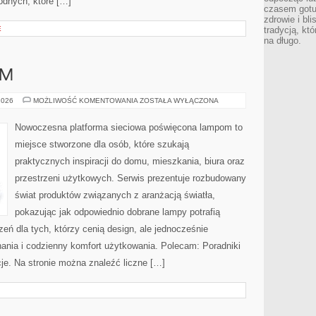
dnych, które […]
czasem gotu
zdrowie i bl
E
tradycją, kt
na długo.
AM
DIY
2026
MOŻLIWOŚĆ KOMENTOWANIA
ZOSTAŁA WYŁĄCZONA
–
ZRÓB
TO
Nowoczesna platforma sieciowa poświęcona lampom to
SAM
miejsce stworzone dla osób, które szukają
praktycznych inspiracji do domu, mieszkania, biura oraz
przestrzeni użytkowych. Serwis prezentuje rozbudowany
świat produktów związanych z aranżacją światła,
pokazując jak odpowiednio dobrane lampy potrafią
eń dla tych, którzy cenią design, ale jednocześnie
ania i codzienny komfort użytkowania. Polecam: Poradniki
acje. Na stronie można znaleźć liczne […]