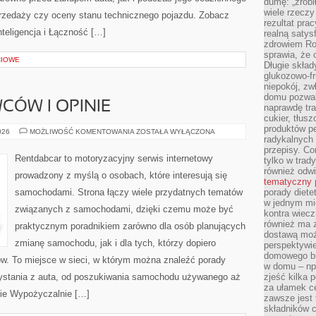
dumę: „zrobi
wiele rzeczy
rzedaży czy oceny stanu technicznego pojazdu. Zobacz
rezultat prac
teligencja i Łączność […]
realną satys
zdrowiem R
sprawia, że 
CIOWE
Długie skła
glukozowo-f
niepokój, z
domu pozwal
CÓW I OPINIE
naprawdę tra
cukier, tłus
produktów pe
HISTORIE
026
MOŻLIWOŚĆ KOMENTOWANIA
ZOSTAŁA WYŁĄCZONA
radykalnych 
KIEROWCÓW
I
przepisy. Co
OPINIE
Rentdabcar to motoryzacyjny serwis internetowy
tylko w trad
również odw
prowadzony z myślą o osobach, które interesują się
tematyczny
samochodami. Strona łączy wiele przydatnych tematów
porady diete
w jednym mi
związanych z samochodami, dzięki czemu może być
kontra wiec
również ma 
praktycznym poradnikiem zarówno dla osób planujących
dostawą moż
zmianę samochodu, jak i dla tych, którzy dopiero
perspektywi
domowego bu
w. To miejsce w sieci, w którym można znaleźć porady
w domu – np.
ystania z auta, od poszukiwania samochodu używanego aż
zjeść kilka 
za ułamek ce
nie Wypożyczalnie […]
zawsze jest
składników 