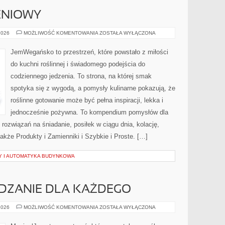
ENIOWY
PORADNIK
2026
MOŻLIWOŚĆ KOMENTOWANIA
ZOSTAŁA WYŁĄCZONA
ŻYWIENIOWY
JemWegańsko to przestrzeń, które powstało z miłości
do kuchni roślinnej i świadomego podejścia do
codziennego jedzenia. To strona, na której smak
spotyka się z wygodą, a pomysły kulinarne pokazują, że
roślinne gotowanie może być pełna inspiracji, lekka i
jednocześnie pożywna. To kompendium pomysłów dla
rozwiązań na śniadanie, posiłek w ciągu dnia, kolację,
akże Produkty i Zamienniki i Szybkie i Proste. […]
Y I AUTOMATYKA BUDYNKOWA
ZANIE DLA KAŻDEGO
ZDROWE
2026
MOŻLIWOŚĆ KOMENTOWANIA
ZOSTAŁA WYŁĄCZONA
ODCHUDZANIE
DLA
KAŻDEGO