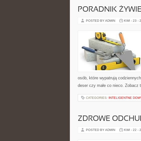
PORADNIK ŻYWI
POSTED BY ADMIN
KWI - 23 - 
osób, które wypatrują codziennych 
deser czy małe co nieco. Zobacz t
CATEGORIES:
INTELIGENTNE DOM
ZDROWE ODCHUD
POSTED BY ADMIN
KWI - 22 - 