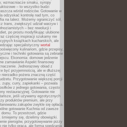
dy, wzmacniacze smaku, syropy
ruktozowe – to wszystko budzi
właszcza wśród rodziców. Gotowanie w
a odzyskać kontrolę nad tym, co
fia na talerz. Możemy ograniczyć sól,
zcz trans, zwiększyć udział warzyw i
łnoziarnistych – bez rewolucji i
diet, po prostu modyfikując ulubione
raz częściej inspiracji szukamy nie
ycyjnych książkach kucharskich, ale
iedzając specjalistyczny
wortal
poświęcony kulinariom, gdzie przepisy,
tyczne i techniki gotowania są zebrane
ejscu. Ekonomia: domowe jedzenie
zne zamawianie Aspekt finansowy
znaczenie. Jednorazowy obiad z
e być przyjemnością, ale w dłuższej
e nierzadko pożera znaczną część
dżetu. Przygotowanie większej porcji
 zupy, curry, zapiekanki – pozwala
posiłków z jednego gotowania, często
ny restauracyjnej. Gotowanie nie
 tańsze, jeśli używamy egzotycznych
czy produktów premium, ale przy
lanowaniu zakupów zwykle się opłaca.
spólne gotowanie Kuchnia od zawsze
 domu. To przestrzeń, gdzie
 śmiejemy się, dzielimy obowiązki.
enie pierogów, przygotowywanie pizzy
to nie tylko praca, ale forma spędzania