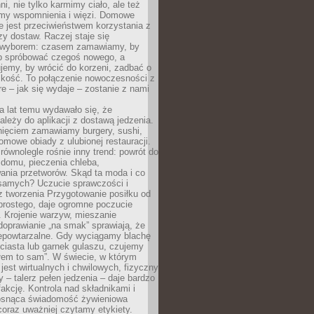
ni, nie tylko karmimy ciało, ale też
my wspomnienia i więzi. Domowe
e jest przeciwieństwem korzystania z
czy dostaw. Raczej staje się
wyborem: czasem zamawiamy, by
b spróbować czegoś nowego, a
jemy, by wrócić do korzeni, zadbać o
iskość. To połączenie nowoczesności z
óre – jak się wydaje – zostanie z nami
a lat temu wydawało się, że
ależy do aplikacji z dostawą jedzenia.
nięciem zamawiamy burgery, sushi,
mowe obiady z ulubionej restauracji.
wnolegle rośnie inny trend: powrót do
 domu, pieczenia chleba,
ania przetworów. Skąd ta moda i co
samych? Uczucie sprawczości i
z tworzenia Przygotowanie posiłku od
prostego, daje ogromne poczucie
 Krojenie warzyw, mieszanie
doprawianie „na smak” sprawiają, że
iepowtarzalne. Gdy wyciągamy blachę
ciasta lub garnek gulaszu, czujemy
łem to sam”. W świecie, w którym
 jest wirtualnych i chwilowych, fizyczny
y – talerz pełen jedzenia – daje bardzo
fakcję. Kontrola nad składnikami i
osnąca świadomość żywieniowa
coraz uważniej czytamy etykiety.