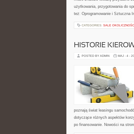
użytkowania, przygotowania do sp
też: Oprogramowanie i Sztuczna In
CATEGORIES:
SALE OKOLICZNOŚ
HISTORIE KIEROW
POSTED BY ADMIN
MAJ - 4 - 2
poznają świat leasingu samochodó
dotyczące różnych aspektów korz
po finansowanie. Nowości na stro