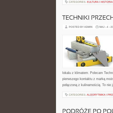
CATEGORIES:
KULTURA I HISTORI
TECHNIKI PRZE
POSTED BY ADMIN
MAJ - 4 - 2
lokalu z klimatem. Polecam Techn
pierwszego kontaktu z marką możn
połączoną z kulinarnością. To nie 
CATEGORIES:
ALGORYTMIKA I PR
PODRÓŻE PO PO