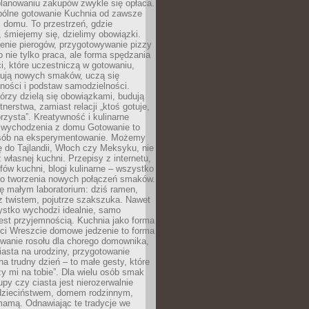
lanowaniu zakupów zwykle się opłaca.
spólne gotowanie Kuchnia od zawsze
 domu. To przestrzeń, gdzie
 śmiejemy się, dzielimy obowiązki.
enie pierogów, przygotowywanie pizzy
to nie tylko praca, ale forma spędzania
i, które uczestniczą w gotowaniu,
óbują nowych smaków, uczą się
ności i podstaw samodzielności.
tórzy dzielą się obowiązkami, budują
tnerstwa, zamiast relacji „ktoś gotuje,
orzysta”. Kreatywność i kulinarne
 wychodzenia z domu Gotowanie to
sób na eksperymentowanie. Możemy
ę do Tajlandii, Włoch czy Meksyku, nie
własnej kuchni. Przepisy z internetu,
fów kuchni, blogi kulinarne – wszystko
 do tworzenia nowych połączeń smaków.
ę małym laboratorium: dziś ramen,
i z twistem, pojutrze szakszuka. Nawet
zystko wychodzi idealnie, samo
est przyjemnością. Kuchnia jako forma
ości Wreszcie domowe jedzenie to forma
owanie rosołu dla chorego domownika,
iasta na urodziny, przygotowanie
a trudny dzień – to małe gesty, które
y mi na tobie”. Dla wielu osób smak
upy czy ciasta jest nierozerwalnie
dzieciństwem, domem rodzinnym,
mamą. Odnawiając te tradycje we