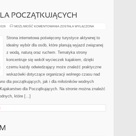
LA POCZĄTKUJĄCYCH
KAJAKARSTWO
2026
MOŻLIWOŚĆ KOMENTOWANIA
ZOSTAŁA WYŁĄCZONA
DLA
POCZĄTKUJĄCYCH
Strona internetowa poświęcony turystyce aktywnej to
idealny wybór dla osób, które planują wyjazd związanej
z wodą, naturą oraz ruchem. Tematyka strony
koncentruje się wokół wycieczek kajakiem, dzięki
czemu każdy odwiedzający może znaleźć praktyczne
wskazówki dotyczące organizacji wolnego czasu nad
no dla początkujących, jak i dla miłośników wodnych
 Kajakarstwo dla Początkujących. Na stronie można znaleźć
dnych, które […]
E
AM