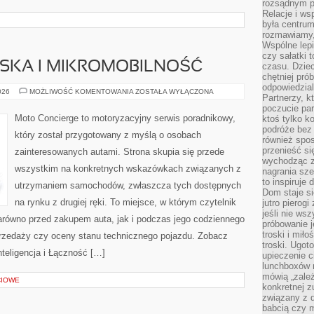
rozsądnym p
Relacje i w
była centrum
rozmawiamy,
Wspólne lepi
czy sałatki 
JSKA I MIKROMOBILNOŚĆ
czasu. Dziec
chętniej pr
odpowiedzial
MOBILNOŚĆ
026
MOŻLIWOŚĆ KOMENTOWANIA
ZOSTAŁA WYŁĄCZONA
Partnerzy, k
MIEJSKA
I
poczucie par
MIKROMOBILNOŚĆ
Moto Concierge to motoryzacyjny serwis poradnikowy,
ktoś tylko k
podróże bez
który został przygotowany z myślą o osobach
również spo
przenieść si
zainteresowanych autami. Strona skupia się przede
wychodząc z 
wszystkim na konkretnych wskazówkach związanych z
nagrania sze
to inspiruje
utrzymaniem samochodów, zwłaszcza tych dostępnych
Dom staje si
na rynku z drugiej ręki. To miejsce, w którym czytelnik
jutro pierog
jeśli nie ws
równo przed zakupem auta, jak i podczas jego codziennego
próbowanie j
troski i mił
rzedaży czy oceny stanu technicznego pojazdu. Zobacz
troski. Ugot
teligencja i Łączność […]
upieczenie c
lunchboxów n
mówią „zależ
CIOWE
konkretnej z
związany z 
babcią czy 