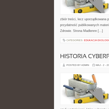
zbiór treści, lecz uporządkowana p
przydatność publikowanych materiał
Zdrowie. Strona Madlennn […]
CATEGORIES:
EDUKACJA EKOLOG
HISTORIA CYBER
POSTED BY ADMIN
MAJ - 2 - 2