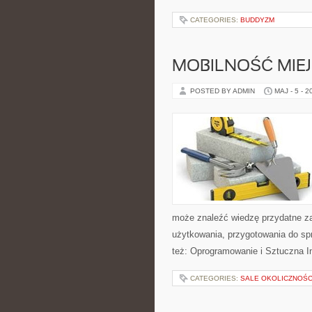
CATEGORIES:
BUDDYZM
MOBILNOŚĆ MIE
POSTED BY ADMIN
MAJ - 5 - 2
może znaleźć wiedzę przydatne za
użytkowania, przygotowania do sp
też: Oprogramowanie i Sztuczna In
CATEGORIES:
SALE OKOLICZNOŚ