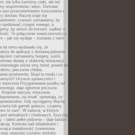
ni, nie tylko karmimy ciało, ale też
my wspomnienia i więzi. Domowe
e jest przeciwieństwem korzystania z
czy dostaw. Raczej staje się
wyborem: czasem zamawiamy, by
b spróbować czegoś nowego, a
jemy, by wrócić do korzeni, zadbać o
iskość. To połączenie nowoczesności z
óre – jak się wydaje – zostanie z nami
a lat temu wydawało się, że
ależy do aplikacji z dostawą jedzenia.
nięciem zamawiamy burgery, sushi,
mowe obiady z ulubionej restauracji.
wnolegle rośnie inny trend: powrót do
 domu, pieczenia chleba,
ania przetworów. Skąd ta moda i co
samych? Uczucie sprawczości i
z tworzenia Przygotowanie posiłku od
prostego, daje ogromne poczucie
 Krojenie warzyw, mieszanie
doprawianie „na smak” sprawiają, że
iepowtarzalne. Gdy wyciągamy blachę
ciasta lub garnek gulaszu, czujemy
łem to sam”. W świecie, w którym
 jest wirtualnych i chwilowych, fizyczny
y – talerz pełen jedzenia – daje bardzo
fakcję. Kontrola nad składnikami i
osnąca świadomość żywieniowa
coraz uważniej czytamy etykiety.