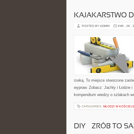
KAJAKARSTWO D
POSTED BY ADMIN
KWI - 28 - 
rzeką. To miejsce stworzone zarów
wypraw. Zobacz: Jachty i Łodzie i
kompendium wiedzy o szlakach wo
CATEGORIES:
MŁODZI W KOŚCIEL
DIY – ZRÓB TO S