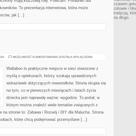
 ochrony mają kluczową rolę. Polecam: Poradniki dla
czasem gotu
kowników. To prezentacja internetowa, która może
zdrowie i bl
tradycją, kt
orców, jak […]
na długo.
SEN
026
MOŻLIWOŚĆ KOMENTOWANIA
ZOSTAŁA WYŁĄCZONA
I
KOMFORT
Wallaboo to praktyczne miejsce w sieci stworzone z
myślą o opiekunach, którzy szukają sprawdzonych
wskazówek dotyczących noworodków. Strona skupia się
na tym, co w pierwszych miesiącach i latach życia
dziecka jest naprawdę ważne: wygodzie. To portal, w
którym można znaleźć wiele tematów związanych z
 na stronie to: Zabawa i Rozwój i DIY dla Malucha. Strona
osobach, które chcą podejmować przemyślane […]
E