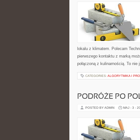
lokalu z klimatem. Polecam Techn
pierwszego kontaktu z marką możn
połączoną z kulinarnością. To nie 
CATEGORIES:
ALGORYTMIKA I PR
PODRÓŻE PO PO
POSTED BY ADMIN
MAJ - 3 - 2