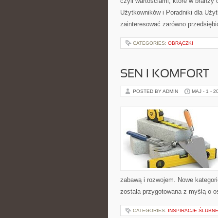
czyli wartościami, które w branży
Użytkowników i Poradniki dla Użyt
zainteresować zarówno przedsiębi
CATEGORIES:
OBRĄCZKI
SEN I KOMFORT
POSTED BY ADMIN
MAJ - 1 - 2
zabawą i rozwojem. Nowe kategorie
została przygotowana z myślą o 
CATEGORIES:
INSPIRACJE ŚLUBN