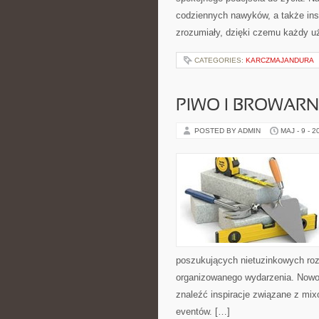
codziennych nawyków, a także insp
zrozumiały, dzięki czemu każdy u
CATEGORIES:
KARCZMAJANDURA
PIWO I BROWAR
POSTED BY ADMIN
MAJ - 9 - 2
poszukujących nietuzinkowych ro
organizowanego wydarzenia. Nowośc
znaleźć inspiracje związane z mix
eventów. […]