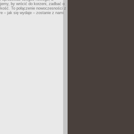
jemy, by wrócić do korzeni, zadbać o
iskość. To połączenie nowoczesności z
óre – jak się wydaje – zostanie z nami