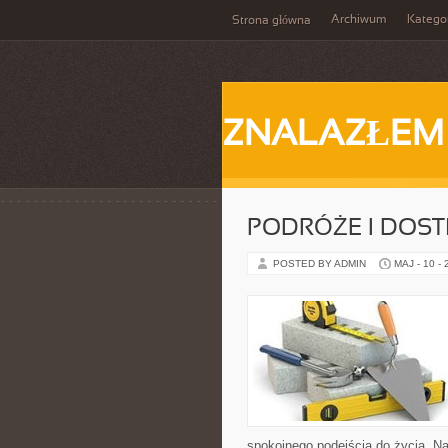
Archiwum
Katego
Strona główna
ZNALAZŁEM
PODRÓŻE I DOS
POSTED BY ADMIN
MAJ - 10 -
spokojnego podejścia do życia. Na