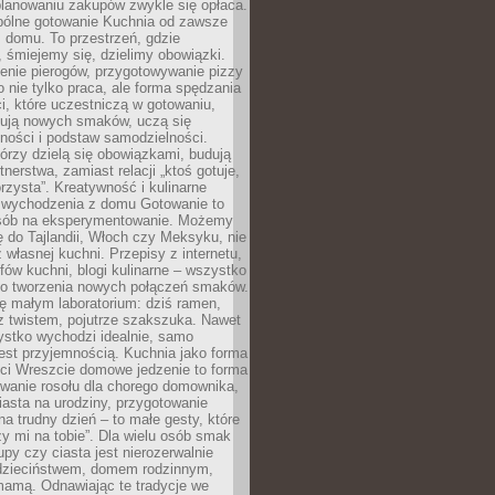
lanowaniu zakupów zwykle się opłaca.
spólne gotowanie Kuchnia od zawsze
 domu. To przestrzeń, gdzie
 śmiejemy się, dzielimy obowiązki.
enie pierogów, przygotowywanie pizzy
to nie tylko praca, ale forma spędzania
i, które uczestniczą w gotowaniu,
óbują nowych smaków, uczą się
ności i podstaw samodzielności.
tórzy dzielą się obowiązkami, budują
tnerstwa, zamiast relacji „ktoś gotuje,
orzysta”. Kreatywność i kulinarne
 wychodzenia z domu Gotowanie to
sób na eksperymentowanie. Możemy
ę do Tajlandii, Włoch czy Meksyku, nie
własnej kuchni. Przepisy z internetu,
fów kuchni, blogi kulinarne – wszystko
 do tworzenia nowych połączeń smaków.
ę małym laboratorium: dziś ramen,
i z twistem, pojutrze szakszuka. Nawet
zystko wychodzi idealnie, samo
est przyjemnością. Kuchnia jako forma
ości Wreszcie domowe jedzenie to forma
owanie rosołu dla chorego domownika,
iasta na urodziny, przygotowanie
a trudny dzień – to małe gesty, które
y mi na tobie”. Dla wielu osób smak
upy czy ciasta jest nierozerwalnie
dzieciństwem, domem rodzinnym,
mamą. Odnawiając te tradycje we