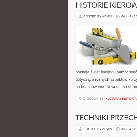
HISTORIE KIEROW
POSTED BY ADMIN
MAJ - 4 - 2
poznają świat leasingu samochodó
dotyczące różnych aspektów korz
po finansowanie. Nowości na stro
CATEGORIES:
KULTURA I HISTORI
TECHNIKI PRZE
POSTED BY ADMIN
MAJ - 4 - 2