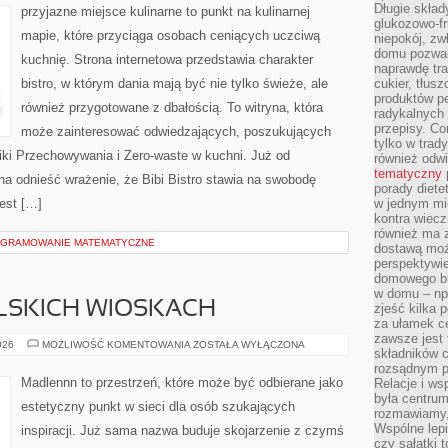
Długie skła
przyjazne miejsce kulinarne to punkt na kulinarnej
glukozowo-f
mapie, które przyciąga osobach ceniących uczciwą
niepokój, z
domu pozwal
kuchnię. Strona internetowa przedstawia charakter
naprawdę tra
bistro, w którym dania mają być nie tylko świeże, ale
cukier, tłus
produktów pe
również przygotowane z dbałością. To witryna, która
radykalnych 
przepisy. Co
może zainteresować odwiedzających, poszukujących
tylko w trad
iki Przechowywania i Zero-waste w kuchni. Już od
również odw
tematyczny
a odnieść wrażenie, że Bibi Bistro stawia na swobodę
porady diete
jest […]
w jednym mi
kontra wiec
również ma 
OGRAMOWANIE MATEMATYCZNE
dostawą moż
perspektywi
domowego bu
w domu – np.
LSKICH WIOSKACH
zjeść kilka 
za ułamek ce
zawsze jest
PODRÓŻE
026
MOŻLIWOŚĆ KOMENTOWANIA
ZOSTAŁA WYŁĄCZONA
składników 
PO
POLSKICH
rozsądnym p
WIOSKACH
Madlennn to przestrzeń, które może być odbierane jako
Relacje i w
była centrum
estetyczny punkt w sieci dla osób szukających
rozmawiamy,
Wspólne lepi
inspiracji. Już sama nazwa buduje skojarzenie z czymś
czy sałatki 