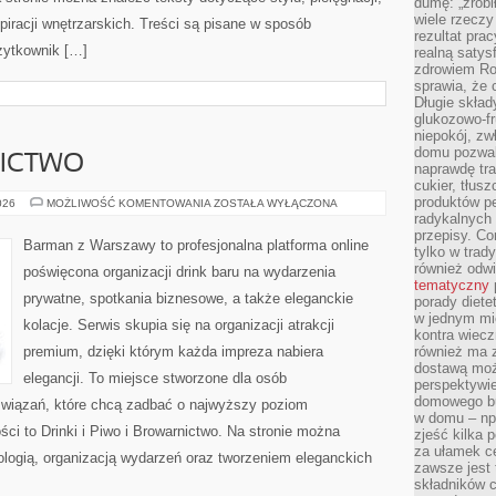
dumę: „zrobi
wiele rzeczy
iracji wnętrzarskich. Treści są pisane w sposób
rezultat prac
żytkownik […]
realną satys
zdrowiem R
sprawia, że 
Długie skła
glukozowo-f
niepokój, z
domu pozwal
NICTWO
naprawdę tra
cukier, tłus
produktów pe
PIWO
026
MOŻLIWOŚĆ KOMENTOWANIA
ZOSTAŁA WYŁĄCZONA
I
radykalnych 
BROWARNICTWO
przepisy. Co
Barman z Warszawy to profesjonalna platforma online
tylko w trad
również odw
poświęcona organizacji drink baru na wydarzenia
tematyczny
prywatne, spotkania biznesowe, a także eleganckie
porady diete
w jednym mi
kolacje. Serwis skupia się na organizacji atrakcji
kontra wiec
premium, dzięki którym każda impreza nabiera
również ma 
dostawą moż
elegancji. To miejsce stworzone dla osób
perspektywi
domowego bu
związań, które chcą zadbać o najwyższy poziom
w domu – np.
i to Drinki i Piwo i Browarnictwo. Na stronie można
zjeść kilka 
za ułamek ce
ologią, organizacją wydarzeń oraz tworzeniem eleganckich
zawsze jest
składników 