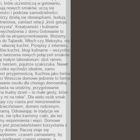
i, które uczestniczą w gotowaniu,
óbują nowych smaków, uczą się
ności i podstaw samodzielności.
tórzy dzielą się obowiązkami, budują
tnerstwa, zamiast relacji „ktoś gotuje,
orzysta”. Kreatywność i kulinarne
 wychodzenia z domu Gotowanie to
sób na eksperymentowanie. Możemy
ę do Tajlandii, Włoch czy Meksyku, nie
własnej kuchni. Przepisy z internetu,
fów kuchni, blogi kulinarne – wszystko
 do tworzenia nowych połączeń smaków.
ę małym laboratorium: dziś ramen,
i z twistem, pojutrze szakszuka. Nawet
zystko wychodzi idealnie, samo
est przyjemnością. Kuchnia jako forma
ości Wreszcie domowe jedzenie to forma
owanie rosołu dla chorego domownika,
iasta na urodziny, przygotowanie
a trudny dzień – to małe gesty, które
y mi na tobie”. Dla wielu osób smak
upy czy ciasta jest nierozerwalnie
dzieciństwem, domem rodzinnym,
mamą. Odnawiając te tradycje we
ni, nie tylko karmimy ciało, ale też
my wspomnienia i więzi. Domowe
e jest przeciwieństwem korzystania z
czy dostaw. Raczej staje się
wyborem: czasem zamawiamy, by
b spróbować czegoś nowego, a