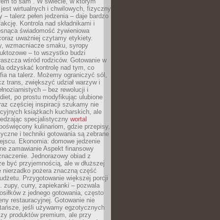
łem to sam”. W świecie, w którym
 jest wirtualnych i chwilowych, fizyczny
y – talerz pełen jedzenia – daje bardzo
fakcję. Kontrola nad składnikami i
osnąca świadomość żywieniowa
coraz uważniej czytamy etykiety.
dy, wzmacniacze smaku, syropy
ruktozowe – to wszystko budzi
właszcza wśród rodziców. Gotowanie w
a odzyskać kontrolę nad tym, co
fia na talerz. Możemy ograniczyć sól,
zcz trans, zwiększyć udział warzyw i
łnoziarnistych – bez rewolucji i
diet, po prostu modyfikując ulubione
raz częściej inspiracji szukamy nie
ycyjnych książkach kucharskich, ale
iedzając specjalistyczny
wortal
poświęcony kulinariom, gdzie przepisy,
tyczne i techniki gotowania są zebrane
ejscu. Ekonomia: domowe jedzenie
zne zamawianie Aspekt finansowy
znaczenie. Jednorazowy obiad z
e być przyjemnością, ale w dłuższej
e nierzadko pożera znaczną część
dżetu. Przygotowanie większej porcji
 zupy, curry, zapiekanki – pozwala
posiłków z jednego gotowania, często
ny restauracyjnej. Gotowanie nie
 tańsze, jeśli używamy egzotycznych
czy produktów premium, ale przy