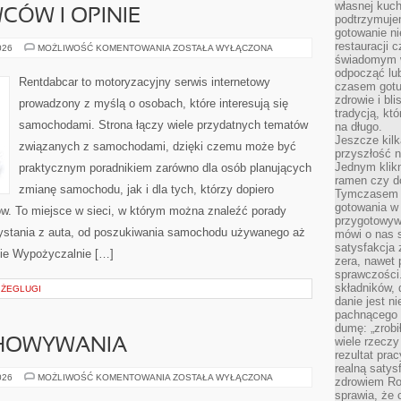
własnej kuch
CÓW I OPINIE
podtrzymuje
gotowanie ni
restauracji 
HISTORIE
026
MOŻLIWOŚĆ KOMENTOWANIA
ZOSTAŁA WYŁĄCZONA
KIEROWCÓW
świadomym 
I
odpocząć lu
OPINIE
Rentdabcar to motoryzacyjny serwis internetowy
czasem gotu
zdrowie i bl
prowadzony z myślą o osobach, które interesują się
tradycją, kt
samochodami. Strona łączy wiele przydatnych tematów
na długo.
Jeszcze kilk
związanych z samochodami, dzięki czemu może być
przyszłość n
Jednym klik
praktycznym poradnikiem zarówno dla osób planujących
ramen czy do
zmianę samochodu, jak i dla tych, którzy dopiero
Tymczasem ró
gotowania w
w. To miejsce w sieci, w którym można znaleźć porady
przygotowyw
ystania z auta, od poszukiwania samochodu używanego aż
mówi o nas 
satysfakcja 
nie Wypożyczalnie […]
zera, nawet 
sprawczości.
składników, 
A ŻEGLUGI
danie jest n
pachnącego 
dumę: „zrobi
wiele rzeczy
CHOWYWANIA
rezultat prac
realną satys
TECHNIKI
026
MOŻLIWOŚĆ KOMENTOWANIA
ZOSTAŁA WYŁĄCZONA
zdrowiem R
PRZECHOWYWANIA
sprawia, że 