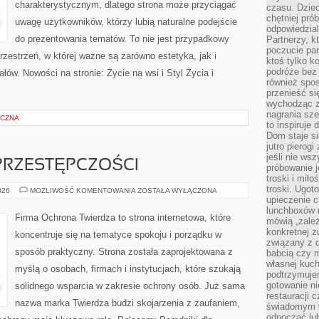
charakterystycznym, dlatego strona może przyciągać
czasu. Dziec
chętniej pr
uwagę użytkowników, którzy lubią naturalne podejście
odpowiedzial
do prezentowania tematów. To nie jest przypadkowy
Partnerzy, k
poczucie par
rzestrzeń, w której ważne są zarówno estetyka, jak i
ktoś tylko k
podróże bez
ów. Nowości na stronie: Życie na wsi i Styl Życia i
również spo
przenieść si
wychodząc z 
nagrania sze
ICZNA
to inspiruje
Dom staje si
jutro pierog
jeśli nie ws
PRZESTĘPCZOŚCI
próbowanie j
troski i mił
troski. Ugot
HISTORIA
026
MOŻLIWOŚĆ KOMENTOWANIA
ZOSTAŁA WYŁĄCZONA
CYBERPRZESTĘPCZOŚCI
upieczenie c
lunchboxów n
Firma Ochrona Twierdza to strona internetowa, które
mówią „zależ
konkretnej z
koncentruje się na tematyce spokoju i porządku w
związany z 
sposób praktyczny. Strona została zaprojektowana z
babcią czy 
własnej kuch
myślą o osobach, firmach i instytucjach, które szukają
podtrzymuje
gotowanie ni
solidnego wsparcia w zakresie ochrony osób. Już sama
restauracji 
nazwa marka Twierdza budzi skojarzenia z zaufaniem,
świadomym 
odpocząć lu