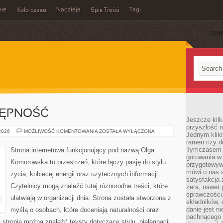
rie
Nadzieja
Tagi
Koło czasu
Spis Treści
SUB
TĘPNOŚĆ
Jeszcze kilk
przyszłość n
PODRÓŻE
 2026
MOŻLIWOŚĆ KOMENTOWANIA
ZOSTAŁA WYŁĄCZONA
Jednym klik
I
ramen czy do
DOSTĘPNOŚĆ
Tymczasem ró
Strona internetowa funkcjonujący pod nazwą Olga
gotowania w
Komorowska to przestrzeń, które łączy pasję do stylu
przygotowyw
mówi o nas 
życia, kobiecej energii oraz użytecznych informacji.
satysfakcja 
Czytelnicy mogą znaleźć tutaj różnorodne treści, które
zera, nawet 
sprawczości.
ułatwiają w organizacji dnia. Strona została stworzona z
składników, 
danie jest n
myślą o osobach, które doceniają naturalności oraz
pachnącego 
 stronie można znaleźć teksty dotyczące stylu, pielęgnacji,