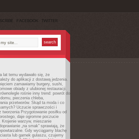
SCRIBE
FACEBOOK
TWITTER
a lat temu wydawało się, że
ależy do aplikacji z dostawą jedzenia.
nięciem zamawiamy burgery, sushi,
mowe obiady z ulubionej restauracji.
wnolegle rośnie inny trend: powrót do
 domu, pieczenia chleba,
ania przetworów. Skąd ta moda i co
samych? Uczucie sprawczości i
z tworzenia Przygotowanie posiłku od
prostego, daje ogromne poczucie
 Krojenie warzyw, mieszanie
doprawianie „na smak” sprawiają, że
iepowtarzalne. Gdy wyciągamy blachę
ciasta lub garnek gulaszu, czujemy