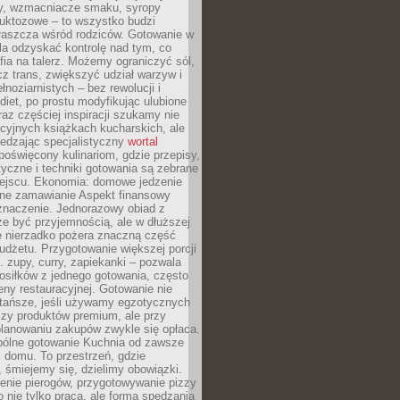
dy, wzmacniacze smaku, syropy
ruktozowe – to wszystko budzi
właszcza wśród rodziców. Gotowanie w
a odzyskać kontrolę nad tym, co
fia na talerz. Możemy ograniczyć sól,
zcz trans, zwiększyć udział warzyw i
łnoziarnistych – bez rewolucji i
diet, po prostu modyfikując ulubione
raz częściej inspiracji szukamy nie
ycyjnych książkach kucharskich, ale
iedzając specjalistyczny
wortal
poświęcony kulinariom, gdzie przepisy,
tyczne i techniki gotowania są zebrane
ejscu. Ekonomia: domowe jedzenie
zne zamawianie Aspekt finansowy
znaczenie. Jednorazowy obiad z
e być przyjemnością, ale w dłuższej
e nierzadko pożera znaczną część
dżetu. Przygotowanie większej porcji
 zupy, curry, zapiekanki – pozwala
posiłków z jednego gotowania, często
ny restauracyjnej. Gotowanie nie
 tańsze, jeśli używamy egzotycznych
czy produktów premium, ale przy
lanowaniu zakupów zwykle się opłaca.
spólne gotowanie Kuchnia od zawsze
 domu. To przestrzeń, gdzie
 śmiejemy się, dzielimy obowiązki.
enie pierogów, przygotowywanie pizzy
to nie tylko praca, ale forma spędzania