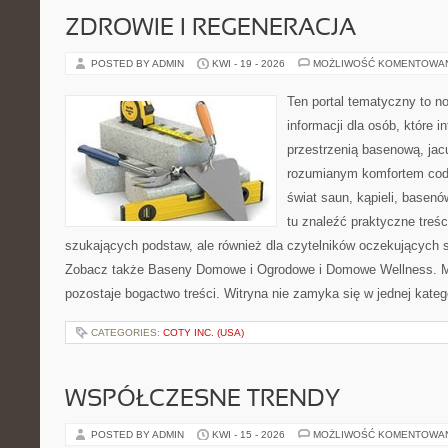
ZDROWIE I REGENERACJA
POSTED BY ADMIN
KWI - 19 - 2026
MOŻLIWOŚĆ KOMENTOWA
Ten portal tematyczny to
informacji dla osób, które i
przestrzenią basenową, jac
rozumianym komfortem codz
świat saun, kąpieli, base
tu znaleźć praktyczne treśc
szukających podstaw, ale również dla czytelników oczekujących 
Zobacz także Baseny Domowe i Ogrodowe i Domowe Wellness. Mo
pozostaje bogactwo treści. Witryna nie zamyka się w jednej kateg
CATEGORIES:
COTY INC. (USA)
WSPÓŁCZESNE TRENDY
POSTED BY ADMIN
KWI - 15 - 2026
MOŻLIWOŚĆ KOMENTOWA