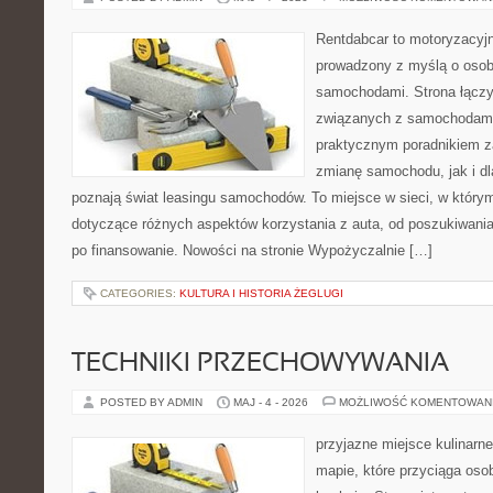
Rentdabcar to motoryzacyjn
prowadzony z myślą o osoba
samochodami. Strona łączy
związanych z samochodami
praktycznym poradnikiem z
zmianę samochodu, jak i dla
poznają świat leasingu samochodów. To miejsce w sieci, w któr
dotyczące różnych aspektów korzystania z auta, od poszukiwan
po finansowanie. Nowości na stronie Wypożyczalnie […]
CATEGORIES:
KULTURA I HISTORIA ŻEGLUGI
TECHNIKI PRZECHOWYWANIA
POSTED BY ADMIN
MAJ - 4 - 2026
MOŻLIWOŚĆ KOMENTOWAN
przyjazne miejsce kulinarne
mapie, które przyciąga os