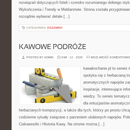
rozwiązań dotyczących foteli i szeroko rozumianego dobrego stylu
Wykończenia i Trendy w Meblarstwie. Strona została przygotowan
rozsądnie wybierać detale […]
CATEGORIES:
EGZAMINY
KAWOWE PODRÓŻE
POSTED BY ADMIN
KWI - 12 - 2026
MOŻLIWOŚĆ KOMENTOWA
kawakochanie.pl to serwis i
spotyka się z herbacianą tr
aromatycznych napojów zam
inspiracje, interesujące in
wiedzy. To serwis tematycz
dla entuzjastów aromatycz
herbacianych kompozycji, a także dla tych, którzy po prostu chc
codzienne rytuały związane z parzeniem ulubionych napojów. Po
Ciekawostki i Historia Kawy. Na stronie można […]