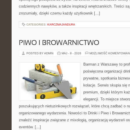
codziennych nawyków, a także inspiracji wnętrzarskich. Treści s
zrozumiały, dzięki czemu każdy użytkownik […]
CATEGORIES:
KARCZMAJANDURA
PIWO I BROWARNICTWO
POSTED BY ADMIN
MAJ - 9 - 2026
MOŻLIWOŚĆ KOMENTOWAN
Barman z Warszawy to profe
poświęcona organizacji dri
prywatne, spotkania biznes
kolacje. Serwis skupia się n
premium, dzięki którym każ
elegancji. To miejsce stwor
poszukujących nietuzinkowych rozwiązań, które chcą zadbać o 
organizowanego wydarzenia. Nowości to Drinki i Piwo i Browarnic
znaleźć inspiracje związane z mixologią, organizacją wydarzeń o
eventów. […]