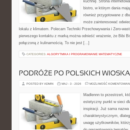
kuchnię. Strona internetowa
bistro, w którym dania mają
również przygotowane z dbał
może zainteresować odwie
lokalu z klimatem. Polecam Techniki Przechowywania i Zero-wast
pierwszego kontaktu z marką można odnieść wrażenie, że Bibi Bi
połączoną z kulinarnością. To nie jest […]
CATEGORIES:
ALGORYTMIKA I PROGRAMOWANIE MATEMATYCZNE
PODRÓŻE PO POLSKICH WIOSK
POSTED BY ADMIN
MAJ - 3 - 2026
MOŻLIWOŚĆ KOMENTOWAN
Madlennn to przestrzeń, kt
estetyczny punkt w sieci d
inspiracji. Już sama nazwa
charakterystycznym, dlate
uwagę użytkowników, którzy
do prezentowania tematów. 