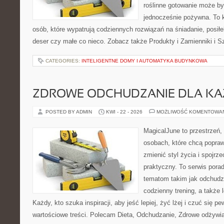
roślinne gotowanie może być 
jednocześnie pożywna. To
osób, które wypatrują codziennych rozwiązań na śniadanie, posiłek
deser czy małe co nieco. Zobacz także Produkty i Zamienniki i Sz
CATEGORIES:
INTELIGENTNE DOMY I AUTOMATYKA BUDYNKOWA
ZDROWE ODCHUDZANIE DLA K
POSTED BY ADMIN
KWI - 22 - 2026
MOŻLIWOŚĆ KOMENTOWA
MagicalJune to przestrzeń,
osobach, które chcą popra
zmienić styl życia i spojrz
praktyczny. To serwis por
tematom takim jak odchudza
codzienny trening, a także
Każdy, kto szuka inspiracji, aby jeść lepiej, żyć lżej i czuć się pew
wartościowe treści. Polecam Dieta, Odchudzanie, Zdrowe odżywi