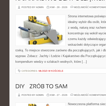
POSTED BY ADMIN
KWI - 28 - 2026
MOŻLIWOŚĆ KOMENTOWA
Strona internetowa poświęc
idealny wybór dla osób, któ
z wodą, naturą oraz ruchem
koncentruje się wokół wyci
czemu każdy odwiedzający
wskazówki dotyczące organ
rzeką. To miejsce stworzone zarówno dla początkujących, jak i d
wypraw. Zobacz: Jachty i Łodzie i Kajakarstwo dla Początkujący
kompendium wiedzy o szlakach wodnych, które […]
CATEGORIES:
MŁODZI W KOŚCIELE
DIY – ZRÓB TO SAM
POSTED BY ADMIN
KWI - 27 - 2026
MOŻLIWOŚĆ KOMENTOWA
Nowoczesna platforma sie