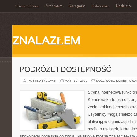
Archiwum
Kategorie
Nadzieja
Strona główna
Koło czasu
ZNALAZŁEM
PODRÓŻE I DOSTĘPNOŚĆ
POSTED BY ADMIN
MAJ - 10 - 2026
MOŻLIWOŚĆ KOMENTOWA
Strona internetowa funkcjo
Komorowska to przestrzeń, 
życia, kobiecej energii ora
Czytelnicy mogą znaleźć tut
ułatwiają w organizacji dni
myślą o osobach, które doce
spokojnego podejścia do życia. Na stronie można znaleźć teksty d