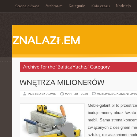
Archiwum
Kategorie
Nadzieja
Strona główna
Koło czasu
ZNALAZŁEM
Archive for the ‘BalticaYachts’ Category
WNĘTRZA MILIONERÓW
POSTED BY ADMIN
MAR - 30 - 2026
MOŻLIWOŚĆ KOMENTOWA
Meble-galant.pl to przestrz
buduje mocny obraz świata
mebli. Sama strona koncent
związanych z designem meb
sztuką, rozwiązaniami mod