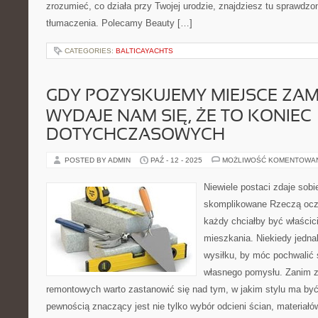
zrozumieć, co działa przy Twojej urodzie, znajdziesz tu sprawdzo
tłumaczenia. Polecamy Beauty […]
CATEGORIES:
BALTICAYACHTS
GDY POZYSKUJEMY MIEJSCE ZAM
WYDAJE NAM SIĘ, ŻE TO KONIEC
DOTYCHCZASOWYCH
POSTED BY ADMIN
PAŹ - 12 - 2025
MOŻLIWOŚĆ KOMENTOWA
Niewiele postaci zdaje sobie
skomplikowane Rzeczą oczy
każdy chciałby być właścic
mieszkania. Niekiedy jedna
wysiłku, by móc pochwalić 
własnego pomysłu. Zanim z
remontowych warto zastanowić się nad tym, w jakim stylu ma by
pewnością znaczący jest nie tylko wybór odcieni ścian, materiałó