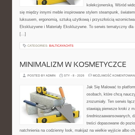
kolekcjonerską. Wśród wid
się między innymi meble inspirowane stylem steampunk, światem 
luksusem, ergonomią, sztuką użytkową i przyszłością wzornictwa
Ekskluzywne i Materiały Ekskluzywne. To serwis tematyczny dla 
[…]
CATEGORIES:
BALTICAYACHTS
MINIMALIZM W KOSMETYCZCE
POSTED BY ADMIN
STY - 8 - 2026
MOŻLIWOŚĆ KOMENTOWAN
Jak Się Malować to platfor
osobach, które chcą naucz
zrozumiały. Ten serwis łąc
stawiają pierwsze kroki z m
średniozaawansowanych, dz
treści dopasowane do pozi
natchnienia na codzienny look, makijaż na wielkie wyjście albo ch