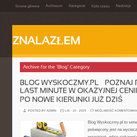
Archiwum
Kategorie
Nadzieja
Strona główna
Koło czasu
ZNALAZŁEM
Archive for the ‘Blog’ Category
BLOG WYSKOCZMY.PL – POZNAJ
LAST MINUTE W OKAZYJNEJ CENI
PO NOWE KIERUNKI JUŻ DZIŚ
POSTED BY ADMIN
LIS - 10 - 2025
MOŻLIWOŚĆ KOMENTOWAN
Blog Wyskoczmy.pl to serwi
poświęcony jest na wyciecz
przestrzeń, gdzie ciekawość