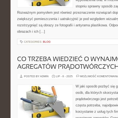
stopniu sprawny sposób za
Rozważnym pomysłem jest również przeznaczenie rozwiązań do
zwiększyć pomieszczenia i uatrakcyjnić je pod względem wizual
rozstrzygnięć są obrazy ze fotografii i antyrama plastikowa. Od
obrazach i ich […]
CATEGORIES:
BLOG
CO TRZEBA WIEDZIEĆ O WYNAJ
AGREGATÓW PRĄDOTWÓRCZYC
POSTED BY ADMIN
LIP - 6 - 2025
MOŻLIWOŚĆ KOMENTOWAN
W jaki sposób pozbyć się g
osób, dla których skorzysta
prądotwórczego jest potrzebn
częsta potrzeba, najodpowi
korzystanie z usług tych fir
wynajmem agregatów. Gener