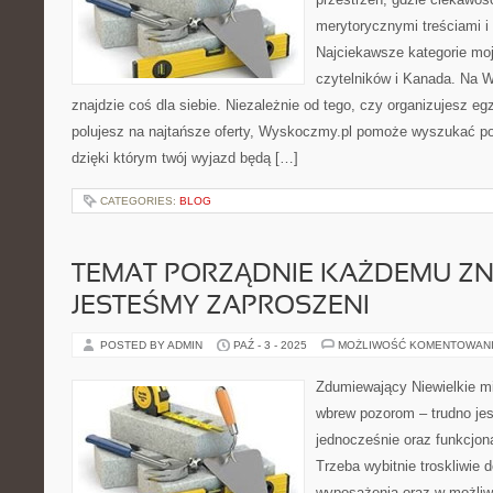
merytorycznymi treściami i 
Najciekawsze kategorie moj
czytelników i Kanada. Na 
znajdzie coś dla siebie. Niezależnie od tego, czy organizujesz 
polujesz na najtańsze oferty, Wyskoczmy.pl pomoże wyszukać po
dzięki którym twój wyjazd będą […]
CATEGORIES:
BLOG
TEMAT PORZĄDNIE KAŻDEMU ZNA
JESTEŚMY ZAPROSZENI
POSTED BY ADMIN
PAŹ - 3 - 2025
MOŻLIWOŚĆ KOMENTOWAN
Zdumiewający Niewielkie m
wbrew pozorom – trudno jes
jednocześnie oraz funkcjon
Trzeba wybitnie troskliwie 
wyposażenia oraz w możliw