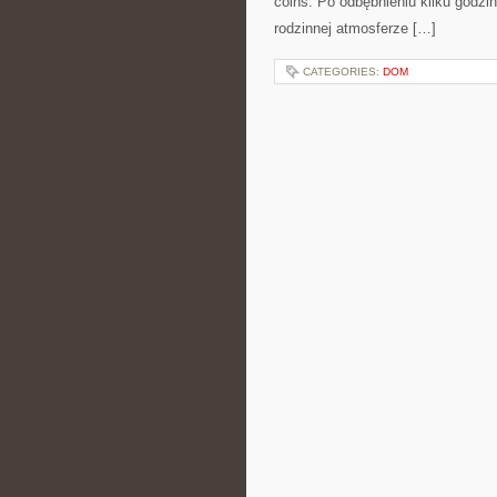
coins. Po odbębnieniu kilku godzi
rodzinnej atmosferze […]
CATEGORIES:
DOM