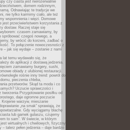
upy czy ciasta jest nierozerwalnie
dzieciństwem, domem rodzinnym,
mamą. Odnawiając te tradycje we
ni, nie tylko karmimy ciało, ale też
my wspomnienia i więzi. Domowe
e jest przeciwieństwem korzystania z
czy dostaw. Raczej staje się
wyborem: czasem zamawiamy, by
b spróbować czegoś nowego, a
jemy, by wrócić do korzeni, zadbać o
iskość. To połączenie nowoczesności z
óre – jak się wydaje – zostanie z nami
a lat temu wydawało się, że
ależy do aplikacji z dostawą jedzenia.
nięciem zamawiamy burgery, sushi,
mowe obiady z ulubionej restauracji.
wnolegle rośnie inny trend: powrót do
 domu, pieczenia chleba,
ania przetworów. Skąd ta moda i co
samych? Uczucie sprawczości i
z tworzenia Przygotowanie posiłku od
prostego, daje ogromne poczucie
 Krojenie warzyw, mieszanie
doprawianie „na smak” sprawiają, że
iepowtarzalne. Gdy wyciągamy blachę
ciasta lub garnek gulaszu, czujemy
łem to sam”. W świecie, w którym
 jest wirtualnych i chwilowych, fizyczny
y – talerz pełen jedzenia – daje bardzo