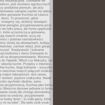
ny restauracyjnej. Gotowanie nie
 tańsze, jeśli używamy egzotycznych
czy produktów premium, ale przy
lanowaniu zakupów zwykle się opłaca.
spólne gotowanie Kuchnia od zawsze
 domu. To przestrzeń, gdzie
 śmiejemy się, dzielimy obowiązki.
enie pierogów, przygotowywanie pizzy
to nie tylko praca, ale forma spędzania
i, które uczestniczą w gotowaniu,
óbują nowych smaków, uczą się
ności i podstaw samodzielności.
tórzy dzielą się obowiązkami, budują
tnerstwa, zamiast relacji „ktoś gotuje,
orzysta”. Kreatywność i kulinarne
 wychodzenia z domu Gotowanie to
sób na eksperymentowanie. Możemy
ę do Tajlandii, Włoch czy Meksyku, nie
własnej kuchni. Przepisy z internetu,
fów kuchni, blogi kulinarne – wszystko
 do tworzenia nowych połączeń smaków.
ę małym laboratorium: dziś ramen,
i z twistem, pojutrze szakszuka. Nawet
zystko wychodzi idealnie, samo
est przyjemnością. Kuchnia jako forma
ości Wreszcie domowe jedzenie to forma
owanie rosołu dla chorego domownika,
iasta na urodziny, przygotowanie
a trudny dzień – to małe gesty, które
y mi na tobie”. Dla wielu osób smak