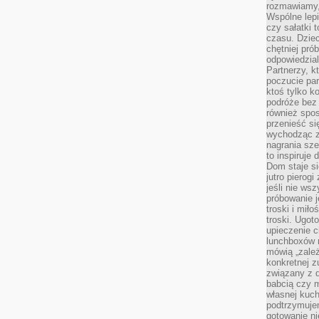
rozmawiamy,
Wspólne lepi
czy sałatki 
czasu. Dziec
chętniej pr
odpowiedzial
Partnerzy, k
poczucie par
ktoś tylko k
podróże bez
również spo
przenieść si
wychodząc z 
nagrania sze
to inspiruje
Dom staje si
jutro pierog
jeśli nie ws
próbowanie j
troski i mił
troski. Ugot
upieczenie c
lunchboxów n
mówią „zależ
konkretnej z
związany z 
babcią czy 
własnej kuch
podtrzymuje
gotowanie ni