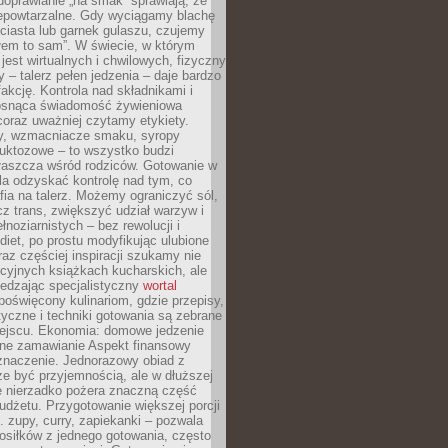
doprawianie „na smak” sprawiają, że
iepowtarzalne. Gdy wyciągamy blachę
ciasta lub garnek gulaszu, czujemy
łem to sam”. W świecie, w którym
 jest wirtualnych i chwilowych, fizyczny
y – talerz pełen jedzenia – daje bardzo
fakcję. Kontrola nad składnikami i
osnąca świadomość żywieniowa
coraz uważniej czytamy etykiety.
dy, wzmacniacze smaku, syropy
ruktozowe – to wszystko budzi
właszcza wśród rodziców. Gotowanie w
a odzyskać kontrolę nad tym, co
fia na talerz. Możemy ograniczyć sól,
zcz trans, zwiększyć udział warzyw i
łnoziarnistych – bez rewolucji i
diet, po prostu modyfikując ulubione
raz częściej inspiracji szukamy nie
ycyjnych książkach kucharskich, ale
iedzając specjalistyczny
wortal
poświęcony kulinariom, gdzie przepisy,
tyczne i techniki gotowania są zebrane
ejscu. Ekonomia: domowe jedzenie
zne zamawianie Aspekt finansowy
znaczenie. Jednorazowy obiad z
e być przyjemnością, ale w dłuższej
e nierzadko pożera znaczną część
dżetu. Przygotowanie większej porcji
 zupy, curry, zapiekanki – pozwala
posiłków z jednego gotowania, często