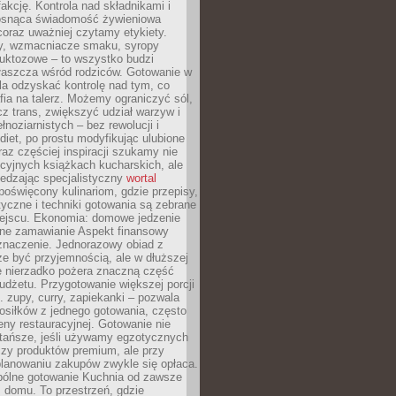
fakcję. Kontrola nad składnikami i
osnąca świadomość żywieniowa
coraz uważniej czytamy etykiety.
dy, wzmacniacze smaku, syropy
ruktozowe – to wszystko budzi
właszcza wśród rodziców. Gotowanie w
a odzyskać kontrolę nad tym, co
fia na talerz. Możemy ograniczyć sól,
zcz trans, zwiększyć udział warzyw i
łnoziarnistych – bez rewolucji i
diet, po prostu modyfikując ulubione
raz częściej inspiracji szukamy nie
ycyjnych książkach kucharskich, ale
iedzając specjalistyczny
wortal
poświęcony kulinariom, gdzie przepisy,
tyczne i techniki gotowania są zebrane
ejscu. Ekonomia: domowe jedzenie
zne zamawianie Aspekt finansowy
znaczenie. Jednorazowy obiad z
e być przyjemnością, ale w dłuższej
e nierzadko pożera znaczną część
dżetu. Przygotowanie większej porcji
 zupy, curry, zapiekanki – pozwala
posiłków z jednego gotowania, często
ny restauracyjnej. Gotowanie nie
 tańsze, jeśli używamy egzotycznych
czy produktów premium, ale przy
lanowaniu zakupów zwykle się opłaca.
spólne gotowanie Kuchnia od zawsze
 domu. To przestrzeń, gdzie