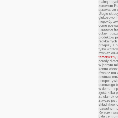
realną satys
zdrowiem R
sprawia, że 
Długie skła
glukozowo-f
niepokój, z
domu pozwal
naprawdę tra
cukier, tłus
produktów pe
radykalnych 
przepisy. Co
tylko w trad
również odw
tematyczny
porady diete
w jednym mi
kontra wiec
również ma 
dostawą moż
perspektywi
domowego bu
w domu – np.
zjeść kilka 
za ułamek ce
zawsze jest
składników 
rozsądnym p
Relacje i w
była centrum