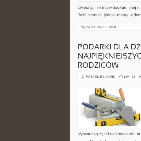
zwierząt, nie ma właściwie innej 
Jeśli niemniej jednak mamy w dom
CATEGORIES:
DOM
PODARKI DLA DZI
NAJPIĘKNIEJSZ
RODZICÓW
POSTED BY ADMIN
LIP - 28 - 
wytwarzają zyski niezbędne do utr