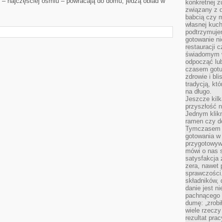
n – najczęściej ośmiu – powracają do domu, jedzą obiad w
konkretnej z
związany z 
babcią czy 
własnej kuch
podtrzymuje
gotowanie ni
restauracji 
świadomym 
odpocząć lu
czasem gotu
zdrowie i bl
tradycją, kt
na długo.
Jeszcze kilk
przyszłość n
Jednym klik
ramen czy do
Tymczasem ró
gotowania w
przygotowyw
mówi o nas 
satysfakcja 
zera, nawet 
sprawczości.
składników, 
danie jest n
pachnącego 
dumę: „zrobi
wiele rzeczy
rezultat prac