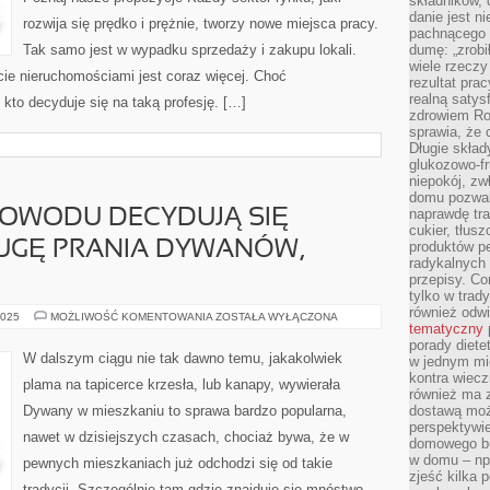
składników, 
danie jest n
rozwija się prędko i prężnie, tworzy nowe miejsca pracy.
pachnącego 
Tak samo jest w wypadku sprzedaży i zakupu lokali.
dumę: „zrobi
wiele rzeczy
cie nieruchomościami jest coraz więcej. Choć
rezultat prac
realną satys
 kto decyduje się na taką profesję. […]
zdrowiem R
sprawia, że 
Długie skła
glukozowo-f
niepokój, z
domu pozwal
naprawdę tra
 POWODU DECYDUJĄ SIĘ
cukier, tłus
ŁUGĘ PRANIA DYWANÓW,
produktów pe
radykalnych 
przepisy. Co
tylko w trad
również odw
LUDZIE
2025
MOŻLIWOŚĆ KOMENTOWANIA
ZOSTAŁA WYŁĄCZONA
tematyczny
NIE
BEZ
porady diete
POWODU
W dalszym ciągu nie tak dawno temu, jakakolwiek
w jednym mi
DECYDUJĄ
SIĘ
kontra wiec
plama na tapicerce krzesła, lub kanapy, wywierała
DZISIAJ
również ma 
NA
Dywany w mieszkaniu to sprawa bardzo popularna,
dostawą moż
POSŁUGĘ
PRANIA
perspektywi
nawet w dzisiejszych czasach, chociaż bywa, że w
DYWANÓW,
domowego bu
BOWIEM
w domu – np.
pewnych mieszkaniach już odchodzi się od takie
zjeść kilka 
tradycji. Szczególnie tam gdzie znajduje się mnóstwo