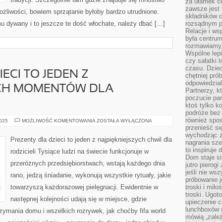
za ułamek ce
zawsze jest
możliwości, bowiem sprzątanie byłoby bardzo utrudnione.
składników 
u dywany i to jeszcze te dość włochate, należy dbać […]
rozsądnym p
Relacje i w
była centrum
rozmawiamy,
Wspólne lepi
czy sałatki 
czasu. Dziec
ECI TO JEDEN Z
chętniej pr
odpowiedzial
YCH MOMENTÓW DLA
Partnerzy, k
poczucie par
ktoś tylko k
podróże bez
również spo
PODARKI
2025
MOŻLIWOŚĆ KOMENTOWANIA
ZOSTAŁA WYŁĄCZONA
DLA
przenieść si
DZIECI
wychodząc z 
TO
Prezenty dla dzieci to jeden z najpiękniejszych chwil dla
nagrania sze
JEDEN
Z
to inspiruje
rodzicieli Tysiące ludzi na świecie funkcjonuje w
NAJPIĘKNIEJSZYCH
Dom staje si
MOMENTÓW
przeróżnych przedsiębiorstwach, wstają każdego dnia
DLA
jutro pierog
RODZICÓW
jeśli nie ws
rano, jedzą śniadanie, wykonują wszystkie rytuały, jakie
próbowanie j
towarzyszą każdorazowej pielęgnacji. Ewidentnie w
troski i mił
troski. Ugot
następnej kolejności udają się w miejsce, gdzie
upieczenie c
lunchboxów n
zymania domu i wszelkich rozrywek, jak choćby fifa world
mówią „zależ