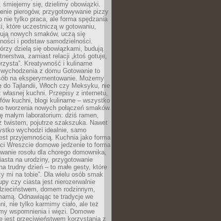
 śmiejemy się, dzielimy obowiązki.
enie pierogów, przygotowywanie pizzy
to nie tylko praca, ale forma spędzania
i, które uczestniczą w gotowaniu,
óbują nowych smaków, uczą się
ności i podstaw samodzielności.
tórzy dzielą się obowiązkami, budują
tnerstwa, zamiast relacji „ktoś gotuje,
orzysta”. Kreatywność i kulinarne
 wychodzenia z domu Gotowanie to
sób na eksperymentowanie. Możemy
ę do Tajlandii, Włoch czy Meksyku, nie
własnej kuchni. Przepisy z internetu,
fów kuchni, blogi kulinarne – wszystko
 do tworzenia nowych połączeń smaków.
ę małym laboratorium: dziś ramen,
i z twistem, pojutrze szakszuka. Nawet
zystko wychodzi idealnie, samo
est przyjemnością. Kuchnia jako forma
ości Wreszcie domowe jedzenie to forma
owanie rosołu dla chorego domownika,
iasta na urodziny, przygotowanie
a trudny dzień – to małe gesty, które
y mi na tobie”. Dla wielu osób smak
upy czy ciasta jest nierozerwalnie
dzieciństwem, domem rodzinnym,
mamą. Odnawiając te tradycje we
ni, nie tylko karmimy ciało, ale też
my wspomnienia i więzi. Domowe
e jest przeciwieństwem korzystania z