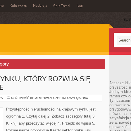
rie
Nadzieja
Tagi
Koło czasu
Spis Treści
SUB
egory
YNKU, KTÓRY ROZWIJA SIĘ
Jeszcze kilk
E
przyszłość n
Jednym klik
ramen czy do
KAŻDY
025
MOŻLIWOŚĆ KOMENTOWANIA
ZOSTAŁA WYŁĄCZONA
Tymczasem ró
SEKTOR
RYNKU,
gotowania w
KTÓRY
Przystępność nieruchomości na krajowym rynku jest
przygotowyw
ROZWIJA
mówi o nas 
SIĘ
ogromna 1. Czytaj dalej 2. Zobacz szczegóły tutaj 3.
SZYBKO
satysfakcja 
I
zera, nawet 
Kliknij, aby przeczytać więcej 4. Przejdź do wpisu 5.
PRĘŻNIE
sprawczości.
Poznaj nasze propozycje Każdy sektor rynku, jaki