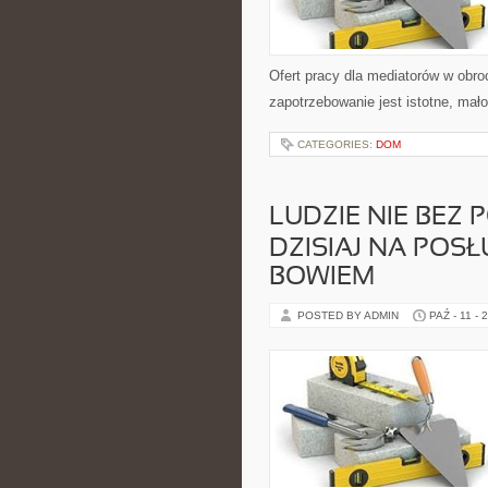
Ofert pracy dla mediatorów w obro
zapotrzebowanie jest istotne, mało
CATEGORIES:
DOM
LUDZIE NIE BEZ
DZISIAJ NA POS
BOWIEM
POSTED BY ADMIN
PAŹ - 11 - 