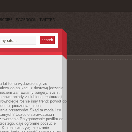
SCRIBE
FACEBOOK
TWITTER
a lat temu wydawało się, że
ależy do aplikacji z dostawą jedzenia.
nięciem zamawiamy burgery, sushi,
mowe obiady z ulubionej restauracji.
wnolegle rośnie inny trend: powrót do
 domu, pieczenia chleba,
ania przetworów. Skąd ta moda i co
samych? Uczucie sprawczości i
z tworzenia Przygotowanie posiłku od
prostego, daje ogromne poczucie
 Krojenie warzyw, mieszanie