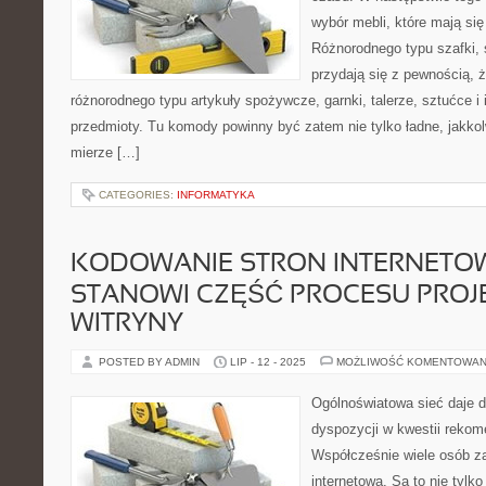
wybór mebli, które mają się
Różnorodnego typu szafki, 
przydają się z pewnością,
różnorodnego typu artykuły spożywcze, garnki, talerze, sztućce 
przedmioty. Tu komody powinny być zatem nie tylko ładne, jakkol
mierze […]
CATEGORIES:
INFORMATYKA
KODOWANIE STRON INTERNETO
STANOWI CZĘŚĆ PROCESU PRO
WITRYNY
POSTED BY ADMIN
LIP - 12 - 2025
MOŻLIWOŚĆ KOMENTOWAN
Ogólnoświatowa sieć daje d
dyspozycji w kwestii rekom
Współcześnie wiele osób za
internetową. Są to nie tylk