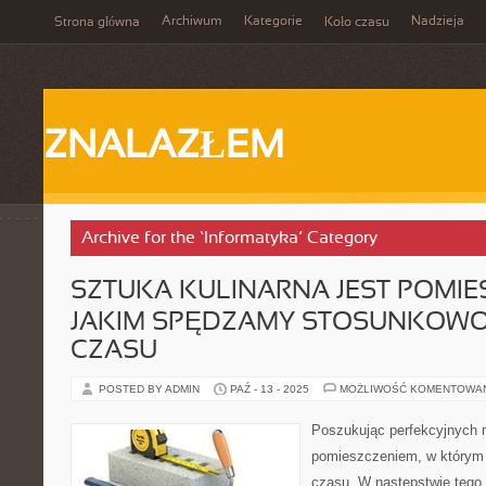
Archiwum
Kategorie
Nadzieja
Strona główna
Koło czasu
ZNALAZŁEM
Archive for the ‘Informatyka’ Category
SZTUKA KULINARNA JEST POMIE
JAKIM SPĘDZAMY STOSUNKOWO
CZASU
POSTED BY ADMIN
PAŹ - 13 - 2025
MOŻLIWOŚĆ KOMENTOWA
Poszukując perfekcyjnych m
pomieszczeniem, w którym
czasu. W następstwie tego 