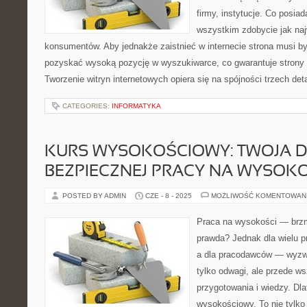
firmy, instytucje. Co posia
wszystkim zdobycie jak na
konsumentów. Aby jednakże zaistnieć w internecie strona musi by
pozyskać wysoką pozycję w wyszukiwarce, co gwarantuje strony 
Tworzenie witryn internetowych opiera się na spójności trzech det
CATEGORIES:
INFORMATYKA
KURS WYSOKOŚCIOWY: TWOJA 
BEZPIECZNEJ PRACY NA WYSOK
POSTED BY ADMIN
CZE - 8 - 2025
MOŻLIWOŚĆ KOMENTOWAN
Praca na wysokości — brzmi
prawda? Jednak dla wielu p
a dla pracodawców — wyzw
tylko odwagi, ale przede w
przygotowania i wiedzy. Dla
wysokościowy. To nie tylko 