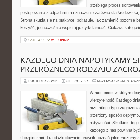
przebiega proces sortowani
postępowanie z odpadami ma znaczenie zarówno dla środowiska, ja
Strona skupia się na praktyce: pokazuje, jak zamienić pozornie 
korzyść, jednocześnie wspierając cyrkularność. Ciekawe kategori
CATEGORIES:
WET-OPINIA
KAŻDEGO DNIA NAPOTYKAMY SI
PRZERÓŻNEGO RODZAJU ZAGRO
POSTED BY ADMIN
SIE - 29 - 2025
MOŻLIWOŚĆ KOMENTOWA
W momencie w którym decy
wierzytelność Każdego dni
rozmaitego typu zagrożenia
przeróżny sposób deprymow
aktywności. Skutkiem tego
każdego z nas powinna być
ubezpieczani. Tu odszkodowanie prawnik poznań jakie możemy z