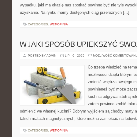
wypadku, jaki ma okazję nas spotkać powinno być nie tyle wysoki
uzyskania. Na rynku mamy dostępnych ciąg przeróżnych […]
CATEGORIES:
WET-OPINIA
W JAKI SPOSÓB UPIĘKSZYĆ SWO
POSTED BY ADMIN
LIP - 6 - 2025
MOŻLIWOŚĆ KOMENTOWAN
Co trzeba wiedzieć na tema
możliwości dzięki którym b
zmienić wnętrza swojego m
powinieneś być może zaczą
kuchnia odgrywa istotną ro
zatem powinna zrobić taka 
odmienić we własnej kuchni? Dobrym wyjściem są choćby maty m
takich matach magnetycznych, które można zamieścić na lodów
CATEGORIES:
WET-OPINIA