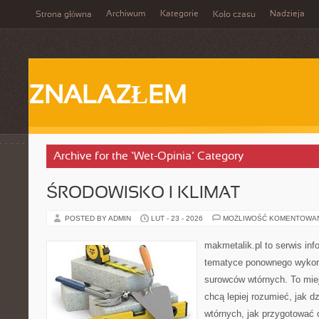
Archiwum
Kategorie
Nadzieja
Strona główna
Koło czasu
ZNALAZŁEM
Archive for the ‘Wet-Opinia’ Category
ŚRODOWISKO I KLIMAT
POSTED BY ADMIN
LUT - 23 - 2026
MOŻLIWOŚĆ KOMENTOWA
makmetalik.pl to serwis in
tematyce ponownego wykor
surowców wtórnych. To miejs
chcą lepiej rozumieć, jak d
wtórnych, jak przygotować 