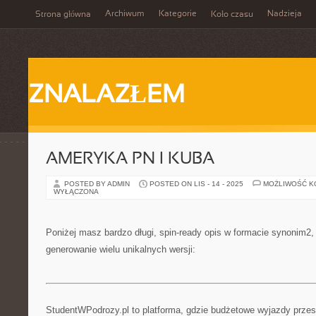
Archiwum
Kategorie
Nadzieja
Strona główna
Koło czasu
ZNALAZŁEM
AMERYKA PN I KUBA
POSTED BY ADMIN
POSTED ON LIS - 14 - 2025
MOŻLIWOŚĆ 
WYŁĄCZONA
Poniżej masz bardzo długi, spin-ready opis w formacie synonim2
generowanie wielu unikalnych wersji:
StudentWPodrozy.pl to platforma, gdzie budżetowe wyjazdy przes