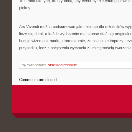
To strona dla tych, którzy chcą, aby event był nie tylko poprawni
piękny.
Ars Vivendi można podsumować jako miejsce dla miłośników wyj
liczy się detal, a każde wydarzenie ma szansę stać się oryginalne
buduje wizerunek marki, która rozumie, że najlepsze imprezy i ev
przypadku, lecz z połączenia wyczucia z umiejętnością tworzenia
CATEGORIES:
SERYKORYCINSKIE
Comments are closed.