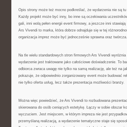
Opis strony może też mocno podkreślać, że wydarzenia nie są tu
Każdy projekt może być inny, bo inne są oczekiwania uczestników
gali, inni wolą pełen energii event firmowy, a jeszcze inni stawiaj
Ars Vivendi to marka, która dobrze odnajduje się w tej różnorodno
organizacja imprez może być jednocześnie sprawna oraz twórcza
Na tle wielu standardowych stron firmowych Ars Vivendi wyróżnia
wydarzenie jest traktowane jako całościowe doświadczenie. To b
odbiorca zwraca uwagę nie tylko na samą realizację, ale też na j
pokazuje, że odpowiednio zorganizowany event może budować rela
nie tylko oferta usług, lecz także prezentacja możliwości branży.
Można więc powiedzieć, że Ars Vivendi to rozbudowana prezenta
skierowana do osób ceniących estetykę. Łączy w sobie obszar ko
wyczuciem. Jest miejscem, w którym impreza nie jest przypadkow
przemyślaną realizacją, a wydarzenie tematyczne staje się spos