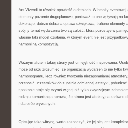
Ars Vivendi to również opowieść o detalach. W branży eventowe
elementy pozornie drugoplanowe, ponieważ to one wpływają na k
dekoracje, dobrze dobrana oprawa dźwiękowa, trafione elementy 
spójny temat wydarzenia tworzą całość, która pozostaje w pamięci
właśnie taki model działania, w którym event nie jest przypadko
harmonijną kompozycją.
Ważnym atutem takiej strony jest umiejętność inspirowania. Oso
może od razu zrozumieć, że organizacja wydarzeń to nie tylko kwes
harmonogramu, lecz również tworzenia niezapomnianej atmosfer
przenosić uczestników do zupełnie odmiennej estetyki, pobudzać 
spotkanie staje się czymś więcej niż tylko zwyczajnym zebranie
rodzaju komunikacja sprawia, że strona jest atrakcyjna zarówno d
i dla osób prywatnych.
Opisując taką witrynę, warto zaznaczyć, że jej siłą jest komplek