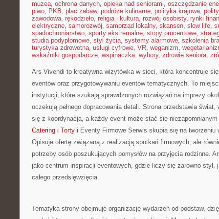
muzea
,
ochrona danych
,
opieka nad seniorami
,
oszczędzanie ener
piwo
,
PKB
,
plac zabaw
,
podróże kulinarne
,
polityka krajowa
,
polit
zawodowa
,
rękodzieło
,
religia i kultura
,
rozwój osobisty
,
rynki fin
elektryczne
,
samorozwój
,
samorząd lokalny
,
skansen
,
slow life
,
s
spadochroniarstwo
,
sporty ekstremalne
,
stopy procentowe
,
strate
studia podyplomowe
,
styl życia
,
systemy alarmowe
,
szkolenia br
turystyka zdrowotna
,
usługi cyfrowe
,
VR
,
weganizm
,
wegetariani
wskaźniki gospodarcze
,
wspinaczka
,
wybory
,
zdrowie seniora
,
zr
Ars Vivendi to kreatywna wizytówka w sieci, która koncentruje s
eventów oraz przygotowywaniu eventów tematycznych. To miejsce 
instytucji, które szukają sprawdzonych rozwiązań na imprezy oko
oczekują pełnego dopracowania detali. Strona przedstawia świat,
się z koordynacją, a każdy event może stać się niezapomniany
Catering i Torty
i Eventy Firmowe Serwis skupia się na tworzeniu
Opisuje ofertę związaną z realizacją spotkań firmowych, ale równi
potrzeby osób poszukujących pomysłów na przyjęcia rodzinne. A
jako centrum inspiracji eventowych, gdzie liczy się zarówno styl,
całego przedsięwzięcia.
Tematyka strony obejmuje organizację wydarzeń od podstaw, dzi