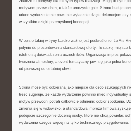
znaleźć tu pomysły dla różnych typów realizacji. Mogą to być sp
motywem przewodnim, a także uroczyste gale. Strona buduje obra
udane wydarzenie nie powstaje wyłącznie dzięki dekoracjom czy a
wszystkim dzięki przemyślanej koncepcji.
W opisie takiej witryny bardzo ważne jest podkreślenie, że Ars Vi
jedynie do prezentowania standardowej oferty. To raczej miejsce 
istotne są doświadczenia uczestników. Organizacja imprez pokazan
tworzenia atmosfery, a event tematyczny jawi się jako pełna konc
od pierwszej do ostatniej chwili.
Strona może być odbierana jako miejsce dla osób szukających nieb
treść sugeruje, że każde wydarzenie powinno mieć indywidualny s
motyw przewodni potrafi całkowicie odmienić odbiór spotkania. Dz
zmienia się w widowisko, a standardowa impreza firmowa zyskuj
podejście szczególnie docenią osoby, które nie chcą powielać sc
wydarzenia czegoś więcej niż tylko technicznego przygotowania.