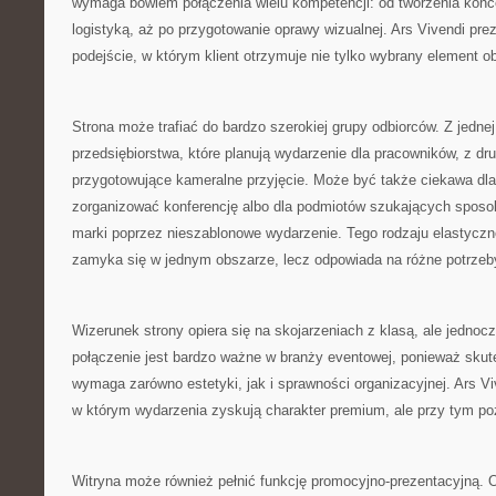
wymaga bowiem połączenia wielu kompetencji: od tworzenia konce
logistyką, aż po przygotowanie oprawy wizualnej. Ars Vivendi prez
podejście, w którym klient otrzymuje nie tylko wybrany element ob
Strona może trafiać do bardzo szerokiej grupy odbiorców. Z jednej
przedsiębiorstwa, które planują wydarzenie dla pracowników, z dr
przygotowujące kameralne przyjęcie. Może być także ciekawa dla i
zorganizować konferencję albo dla podmiotów szukających sposob
marki poprzez nieszablonowe wydarzenie. Tego rodzaju elastyczno
zamyka się w jednym obszarze, lecz odpowiada na różne potrzeb
Wizerunek strony opiera się na skojarzeniach z klasą, ale jednoc
połączenie jest bardzo ważne w branży eventowej, ponieważ skut
wymaga zarówno estetyki, jak i sprawności organizacyjnej. Ars Viv
w którym wydarzenia zyskują charakter premium, ale przy tym po
Witryna może również pełnić funkcję promocyjno-prezentacyjną. 