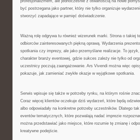
profesjonalizmem, ale jednocześnie z otwartością na nowe pomy
być postrzegana jako partner, który nie tylko organizuje wydarze
stworzyć zapadające w pamięć doświadczenie.
Ważną rolę odgrywa tu również wizerunek marki. Strona o takiej t
odbiorców zainteresowanych piękną oprawą. Wydarzenia prezentow
spotkania czy imprezy, ale jako przemyślane realizacje. To język,
charakter branży eventowej, gdzie sukces zależy nie tylko od orga
uczestnicy poczują zaangażowanie. Ars Vivendi można więc opisy
pokazuje, jak zamieniać zwykłe okazje w wyjątkowe spotkania.
Serwis wpisuje się także w potrzeby rynku, na którym rośnie zna
Coraz więcej klientów oczekuje dziś wydarzeń, które będą odzwier
albo odpowiadały na konkretne potrzeby uczestników. Dlatego tak i
eventów tematycznych, które pozwalają nadać imprezie rozpoznaw
można przedstawiać jako miejsce, które rozumie tę zmianę i odp
kreatywne podejście.