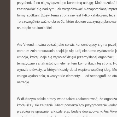
przychodzić na nią wyłącznie po konkretną usługę. Może szukać 
zastanawiać się nad tym, jak zorganizować niezapomnianą impre
formy spotkań. Dzięki temu strona nie jest tylko katalogiem, lecz s
To szczególnie ważne dla osób, które dopiero zaczynają planowani
na etapie szukania idei.
Ars Vivendi można opisać jako serwis koncentrujący się na prze
centrum zainteresowania znajduje się tutaj nie samo wydarzenie ja
emocja, którą udaje się wywołać dzięki przemyślanej organizacji.
tematyczne są tak istotnym elementem komunikacji tej strony. P
wyraziste światy, w których każdy detal wspiera wspólną ideę. Mo
całego wydarzenia, a wszystkie elementy — od scenografii po at
narrację.
W dłuższym opisie strony warto także zaakcentować, że organizac
której liczy się zaufanie. Klient powierzający przygotowanie wyd
przebiegnie sprawnie, a każdy etap będzie dopracowany. Ars Vive