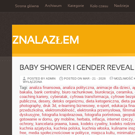
Archiwum
Kategorie
Nadzieja
Strona główna
Koło czasu
ZNALAZŁEM
BABY SHOWER I GENDER REVEAL
POSTED BY ADMIN
POSTED ON MAR - 21 - 2026
MOŻLIWOŚĆ 
WYŁĄCZONA
Tagi:
analiza finansowa
,
analiza polityczna
,
animacje dla dzieci
,
a
bakalia
,
bank centralny
,
biuro rachunkowe
,
biurokracja
,
ceramika
,
coaching kariery
,
cyberatak
,
cyfrowa transformacja
,
cyfrowe bezp
publiczna
,
desery
,
detoks organizmu
,
dieta ketogeniczna
,
dieta pa
photography
,
druk 3d
,
e-learning biznesowy
,
e-sport
,
edukacja fin
przedszkolna
,
elektromobilność
,
elektronika przemysłowa
,
filmma
dyskusyjne
,
fotografia krajobrazowa
,
fotografia portretowa
,
geopol
gotowanie w domu
,
gry mobilne
,
herbata
,
inflacja
,
internet rzeczy
,
ochrony
,
kancelaria prawna
,
kawa
,
kodeks cywilny
,
kodeks rodzin
kuchnia azjatycka
,
kuchnia polska
,
kuchnia włoska
,
kulinarne insp
free
,
media społecznościowe w polityce
,
miejsca kultu
,
minimaliz