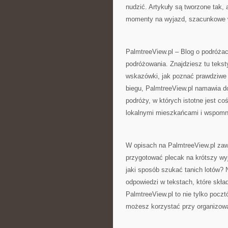
nudzić. Artykuły są tworzone tak, 
momenty na wyjazd, szacunkowe wy
PalmtreeView.pl – Blog o podróżac
podróżowania. Znajdziesz tu tekst
wskazówki, jak poznać prawdziwe 
biegu, PalmtreeView.pl namawia d
podróży, w których istotne jest co
lokalnymi mieszkańcami i wspomnie
W opisach na PalmtreeView.pl zaw
przygotować plecak na krótszy wy
jaki sposób szukać tanich lotów? 
odpowiedzi w tekstach, które skła
PalmtreeView.pl to nie tylko pocz
możesz korzystać przy organizowan