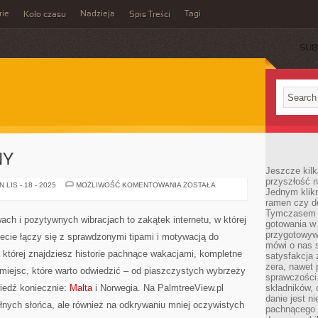
rie
Nadzieja
Tagi
Koło czasu
Spis Treści
SUB
NY
Jeszcze kilk
przyszłość n
BAHRAJN
LIS - 18 - 2025
MOŻLIWOŚĆ KOMENTOWANIA
ZOSTAŁA
Jednym klik
I
FILIPINY
ramen czy do
Tymczasem ró
ach i pozytywnych wibracjach to zakątek internetu, w której
gotowania w
przygotowyw
ecie łączy się z sprawdzonymi tipami i motywacją do
mówi o nas 
 której znajdziesz historie pachnące wakacjami, kompletne
satysfakcja 
zera, nawet 
miejsc, które warto odwiedzić – od piaszczystych wybrzeży
sprawczości.
iedź koniecznie:
Malta
i Norwegia. Na PalmtreeView.pl
składników, 
danie jest n
łnych słońca, ale również na odkrywaniu mniej oczywistych
pachnącego 