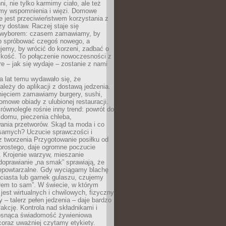
ni, nie tylko karmimy ciało, ale też
my wspomnienia i więzi. Domowe
e jest przeciwieństwem korzystania z
czy dostaw. Raczej staje się
wyborem: czasem zamawiamy, by
b spróbować czegoś nowego, a
jemy, by wrócić do korzeni, zadbać o
iskość. To połączenie nowoczesności z
óre – jak się wydaje – zostanie z nami
a lat temu wydawało się, że
ależy do aplikacji z dostawą jedzenia.
nięciem zamawiamy burgery, sushi,
mowe obiady z ulubionej restauracji.
wnolegle rośnie inny trend: powrót do
 domu, pieczenia chleba,
ania przetworów. Skąd ta moda i co
samych? Uczucie sprawczości i
z tworzenia Przygotowanie posiłku od
prostego, daje ogromne poczucie
 Krojenie warzyw, mieszanie
doprawianie „na smak” sprawiają, że
iepowtarzalne. Gdy wyciągamy blachę
ciasta lub garnek gulaszu, czujemy
łem to sam”. W świecie, w którym
 jest wirtualnych i chwilowych, fizyczny
y – talerz pełen jedzenia – daje bardzo
fakcję. Kontrola nad składnikami i
osnąca świadomość żywieniowa
coraz uważniej czytamy etykiety.