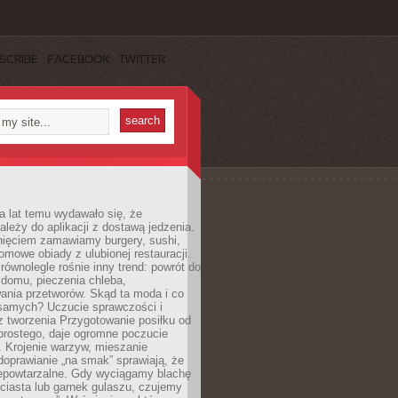
SCRIBE
FACEBOOK
TWITTER
a lat temu wydawało się, że
ależy do aplikacji z dostawą jedzenia.
nięciem zamawiamy burgery, sushi,
mowe obiady z ulubionej restauracji.
wnolegle rośnie inny trend: powrót do
 domu, pieczenia chleba,
ania przetworów. Skąd ta moda i co
samych? Uczucie sprawczości i
z tworzenia Przygotowanie posiłku od
prostego, daje ogromne poczucie
 Krojenie warzyw, mieszanie
doprawianie „na smak” sprawiają, że
iepowtarzalne. Gdy wyciągamy blachę
ciasta lub garnek gulaszu, czujemy