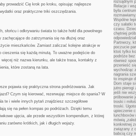
rozsądnym p
aby prowadzić Cię krok po kroku, opisując najlepsze
Relacje i w
była centrum
datki oraz praktyczne triki oszczędzania.
rozmawiamy,
Wspólne lepi
czy sałatki 
czasu. Dziec
h, słońcu i odkrywaniu świata to także hołd dla powolnego
chętniej pr
odpowiedzial
y zachęcające do zatrzymania się na dłużej oraz
Partnerzy, k
życie mieszkańców. Zamiast zaliczać kolejne atrakcje w
poczucie par
ktoś tylko k
o cieszenia się każdą minutą. To uważne podejście do
podróże bez
ś więcej niż nazwa kierunku, ale także trasa, kontakty z
również spo
przenieść si
nia, które zostaną na lata.
wychodząc z 
nagrania sze
to inspiruje
Dom staje si
sze pojawia się praktyczna strona podróżowania. Jak
jutro pierog
jeśli nie ws
jazd? Czym się kierować, rezerwując miejsce do spania? W
próbowanie j
Na te i wiele innych pytań znajdziesz szczegółowe
troski i mił
troski. Ugot
dają się na pełen kompas po podróżach. Dzięki temu
upieczenie c
lunchboxów n
tówkowe ujęcia, ale przede wszystkim kompendium, z której
mówią „zależ
iu zarówno krótkich, jak i długich wojaży.
konkretnej z
związany z 
babcią czy 