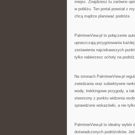
miejsc. Znajdziesz tu zarówno opis
w pobliżu. Ten portal powstał z my
chcą mądrze planować podróże.
PalmtreeView.pl to połączenie aute
upraszczają przygotowania każdej
zestawienia najciekawszych punkt
tylko nabierzesz ochoty na podróż
Na stronach PalmtreeView.pl regula
zwiedzania oraz subiektywne rank
wodę, trekkingowe przygody, a ta
stworzony z punktu widzenia osob
sprawdzone wskazówki, a nie tylk
PalmtreeView.pl to idealny wybór d
doświadczonych podróżników. Jeśl