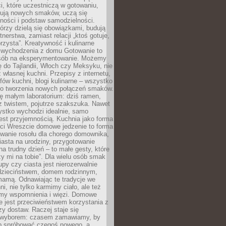
i, które uczestniczą w gotowaniu,
óbują nowych smaków, uczą się
ności i podstaw samodzielności.
tórzy dzielą się obowiązkami, budują
tnerstwa, zamiast relacji „ktoś gotuje,
orzysta”. Kreatywność i kulinarne
 wychodzenia z domu Gotowanie to
sób na eksperymentowanie. Możemy
ę do Tajlandii, Włoch czy Meksyku, nie
własnej kuchni. Przepisy z internetu,
fów kuchni, blogi kulinarne – wszystko
 do tworzenia nowych połączeń smaków.
ę małym laboratorium: dziś ramen,
i z twistem, pojutrze szakszuka. Nawet
zystko wychodzi idealnie, samo
est przyjemnością. Kuchnia jako forma
ości Wreszcie domowe jedzenie to forma
owanie rosołu dla chorego domownika,
iasta na urodziny, przygotowanie
a trudny dzień – to małe gesty, które
y mi na tobie”. Dla wielu osób smak
upy czy ciasta jest nierozerwalnie
dzieciństwem, domem rodzinnym,
mamą. Odnawiając te tradycje we
ni, nie tylko karmimy ciało, ale też
my wspomnienia i więzi. Domowe
e jest przeciwieństwem korzystania z
czy dostaw. Raczej staje się
wyborem: czasem zamawiamy, by
b spróbować czegoś nowego, a