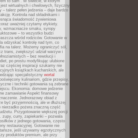
łem to sam”. W świecie, w którym
 jest wirtualnych i chwilowych, fizyczny
y – talerz pełen jedzenia – daje bardzo
fakcję. Kontrola nad składnikami i
osnąca świadomość żywieniowa
coraz uważniej czytamy etykiety.
dy, wzmacniacze smaku, syropy
ruktozowe – to wszystko budzi
właszcza wśród rodziców. Gotowanie w
a odzyskać kontrolę nad tym, co
fia na talerz. Możemy ograniczyć sól,
zcz trans, zwiększyć udział warzyw i
łnoziarnistych – bez rewolucji i
diet, po prostu modyfikując ulubione
raz częściej inspiracji szukamy nie
ycyjnych książkach kucharskich, ale
iedzając specjalistyczny
wortal
poświęcony kulinariom, gdzie przepisy,
tyczne i techniki gotowania są zebrane
ejscu. Ekonomia: domowe jedzenie
zne zamawianie Aspekt finansowy
znaczenie. Jednorazowy obiad z
e być przyjemnością, ale w dłuższej
e nierzadko pożera znaczną część
dżetu. Przygotowanie większej porcji
 zupy, curry, zapiekanki – pozwala
posiłków z jednego gotowania, często
ny restauracyjnej. Gotowanie nie
 tańsze, jeśli używamy egzotycznych
czy produktów premium, ale przy