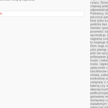
czasu. Dziec
chętniej pr
odpowiedzial
Partnerzy, k
CE
poczucie par
ktoś tylko k
podróże bez
również spo
przenieść si
wychodząc z 
nagrania sze
to inspiruje
Dom staje si
jutro pierog
jeśli nie ws
próbowanie j
troski i mił
troski. Ugot
upieczenie c
lunchboxów n
mówią „zależ
konkretnej z
związany z 
babcią czy 
własnej kuch
podtrzymuje
gotowanie ni
restauracji 
świadomym 
odpocząć lu