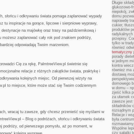
Długie skła
glukozowo-f
niepokój, z
ch, słońcu i odkrywaniu świata pomaga zaplanować wypady
domu pozwal
naprawdę tra
sz tu inspiracje na gorące, lipcowe i sierpniowe wyprawy,
cukier, tłus
produktów pe
, destynacje na majówkę oraz trasy na październikową i
radykalnych 
u możesz zaplanować cały rok pod znakiem podróży,
przepisy. Co
tylko w trad
ajbardziej odpowiadają Twoim marzeniom.
również odw
tematyczny
porady diete
w jednym mi
oprowadzi Cię za rękę, PalmtreeView.pl świetnie się
kontra wiec
również ma 
emocjonalne relacje z różnych zakątków świata, praktykę i
dostawą moż
odkrywania kolejnych miejsc. Od pierwszej wizyty na
perspektywi
domowego bu
w.pl to miejsce, które może stać się Twoim codziennym
w domu – np.
zjeść kilka 
za ułamek ce
zawsze jest
składników 
rozsądnym p
ach, wracaj tu zawsze, gdy chcesz przenieść się myślami w
Relacje i w
lmtreeView.pl – Blog o podróżach, słońcu i odkrywaniu świata
była centrum
rozmawiamy,
ej podróży, od pierwszego pomysłu, aż po moment, w
Wspólne lepi
czy sałatki 
anować kolejną wyprawę.