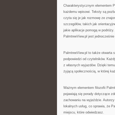
Charakterystycznym elementem Pal
każdemu wpisowi. Teksty są pozba
czyta się je jak rozmowę ze znaj
szczegółów, takich jak orientacyj
jakie aplikacje pomogą w podróży. 
PalmtreeView.pl jest jednocześni
PalmtreeView.pl to także otwarta
podpowiedzi od czytelników. Każdy
z własnych wyjazdów. Dzięki temu 
żyjącą społecznością, w której ka
Ważnym elementem filozofii Palmt
pojawiają się porady dotyczące z
zachowaniu na wyjeździe. Autorzy
lokalnych usług, co sprawia, że P
miejscu, które odwiedzasz.