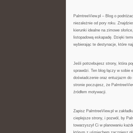
PalmtreeView.pl – Blog o podróża
niezależnie od pory roku. Znajdzie
kierunki idealne na zimowe słońce
listopadową eskapadę. Dzięki tem
wybierając te destynacje, które n
Jeśli potrzebujesz strony, która p
sprawdzi. Ten blog łączy w sobie 
doświadczenie oraz entuzjazm do 
stronie poczujesz, że PalmtreeVie
źródłem motywacji.
Zapisz PalmtreeView.pl w zakładk
cieplejsze strony, i pozwól, by Pa
towarzyszył Ci w planowaniu każd
którym z uśmiechem zaczniesz pl