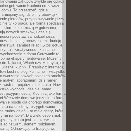
lanowaniu zakupów zwykle się opłaca.
spólne gotowanie Kuchnia od zawsze
 domu. To przestrzeń, gdzie
 śmiejemy się, dzielimy obowiązki.
enie pierogów, przygotowywanie pizzy
to nie tylko praca, ale forma spędzania
i, które uczestniczą w gotowaniu,
óbują nowych smaków, uczą się
ności i podstaw samodzielności.
tórzy dzielą się obowiązkami, budują
tnerstwa, zamiast relacji „ktoś gotuje,
orzysta”. Kreatywność i kulinarne
 wychodzenia z domu Gotowanie to
sób na eksperymentowanie. Możemy
ę do Tajlandii, Włoch czy Meksyku, nie
własnej kuchni. Przepisy z internetu,
fów kuchni, blogi kulinarne – wszystko
 do tworzenia nowych połączeń smaków.
ę małym laboratorium: dziś ramen,
i z twistem, pojutrze szakszuka. Nawet
zystko wychodzi idealnie, samo
est przyjemnością. Kuchnia jako forma
ości Wreszcie domowe jedzenie to forma
owanie rosołu dla chorego domownika,
iasta na urodziny, przygotowanie
a trudny dzień – to małe gesty, które
y mi na tobie”. Dla wielu osób smak
upy czy ciasta jest nierozerwalnie
dzieciństwem, domem rodzinnym,
mamą. Odnawiając te tradycje we