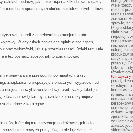
dumę: „zrobi
y dalekich podróży, jak i inspiracje na kilkudniowe wyjazdy
wiele rzeczy
ślą o osobach spragnionych słońca, ale także o tych, którzy
rezultat prac
realną satys
zdrowiem R
sprawia, że 
Długie skła
glukozowo-f
ntycznych historii z rzetelnymi informacjami, które
niepokój, z
domu pozwal
 wyprawy. W artykułach znajdziesz opinie o noclegach,
naprawdę tra
ów oraz wskazówki, jak się przemieszczać. Dzięki temu nie
cukier, tłus
produktów pe
, ale też poznasz sposób, jak to zorganizować.
radykalnych 
przepisy. Co
tylko w trad
również odw
rnie pojawiają się przewodniki po miastach, trasy
tematyczny
porady diete
ingi. Znajdziesz tu propozycje słonecznych wyjazdów nad
w jednym mi
kże miejsca na szybki weekendowy reset. Każdy tekst jest
kontra wiec
również ma 
y, która naprawdę tam była, dzięki czemu otrzymujesz
dostawą moż
perspektywi
o suche dane z katalogów.
domowego bu
w domu – np.
zjeść kilka 
za ułamek ce
la osób, które dopiero zaczynają podróżować, jak i dla
zawsze jest
i potrzebujesz nowych pomysłów, tu nie będziesz się
składników 