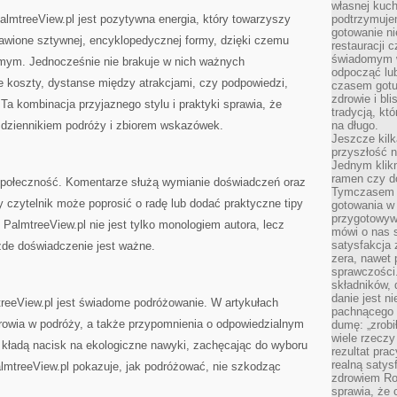
własnej kuch
mtreeView.pl jest pozytywna energia, który towarzyszy
podtrzymuje
gotowanie ni
wione sztywnej, encyklopedycznej formy, dzięki czemu
restauracji 
świadomym 
omym. Jednocześnie nie brakuje w nich ważnych
odpocząć lu
ne koszty, dystanse między atrakcjami, czy podpowiedzi,
czasem gotu
zdrowie i bl
Ta kombinacja przyjaznego stylu i praktyki sprawia, że
tradycją, kt
e dziennikiem podróży i zbiorem wskazówek.
na długo.
Jeszcze kilk
przyszłość n
Jednym klik
ramen czy do
 społeczność. Komentarze służą wymianie doświadczeń oraz
Tymczasem ró
 czytelnik może poprosić o radę lub dodać praktyczne tipy
gotowania w
przygotowyw
PalmtreeView.pl nie jest tylko monologiem autora, lecz
mówi o nas 
satysfakcja 
żde doświadczenie jest ważne.
zera, nawet 
sprawczości.
składników, 
danie jest n
reeView.pl jest świadome podróżowanie. W artykułach
pachnącego 
drowia w podróży, a także przypomnienia o odpowiedzialnym
dumę: „zrobi
wiele rzeczy
 kładą nacisk na ekologiczne nawyki, zachęcając do wyboru
rezultat prac
realną satys
almtreeView.pl pokazuje, jak podróżować, nie szkodząc
zdrowiem R
sprawia, że 