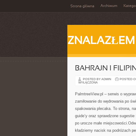
Archiwum
Katego
Strona główna
ZNALAZŁEM
BAHRAJN I FILIPI
POSTED BY ADMIN
POSTED ON 
WYŁĄCZONA
PalmtreeView.pl – serwis o wypraw
zamiłowanie do wędrowania po świ
spakowania plecaka. To strona, na
guide’y oraz sprawdzone sugestie 
po urocze małe miejscowości.Odw
kładziemy nacisk na podróżach pe