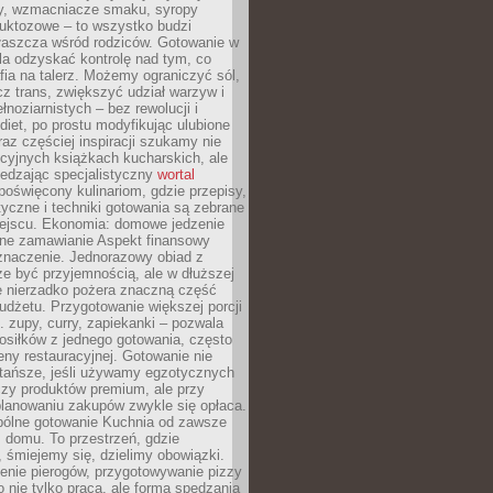
dy, wzmacniacze smaku, syropy
ruktozowe – to wszystko budzi
właszcza wśród rodziców. Gotowanie w
a odzyskać kontrolę nad tym, co
fia na talerz. Możemy ograniczyć sól,
zcz trans, zwiększyć udział warzyw i
łnoziarnistych – bez rewolucji i
diet, po prostu modyfikując ulubione
raz częściej inspiracji szukamy nie
ycyjnych książkach kucharskich, ale
iedzając specjalistyczny
wortal
poświęcony kulinariom, gdzie przepisy,
tyczne i techniki gotowania są zebrane
ejscu. Ekonomia: domowe jedzenie
zne zamawianie Aspekt finansowy
znaczenie. Jednorazowy obiad z
e być przyjemnością, ale w dłuższej
e nierzadko pożera znaczną część
dżetu. Przygotowanie większej porcji
 zupy, curry, zapiekanki – pozwala
posiłków z jednego gotowania, często
ny restauracyjnej. Gotowanie nie
 tańsze, jeśli używamy egzotycznych
czy produktów premium, ale przy
lanowaniu zakupów zwykle się opłaca.
spólne gotowanie Kuchnia od zawsze
 domu. To przestrzeń, gdzie
 śmiejemy się, dzielimy obowiązki.
enie pierogów, przygotowywanie pizzy
to nie tylko praca, ale forma spędzania