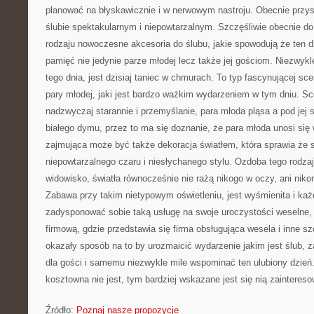
planować na błyskawicznie i w nerwowym nastroju. Obecnie przysz
ślubie spektakularnym i niepowtarzalnym. Szczęśliwie obecnie do
rodzaju nowoczesne akcesoria do ślubu, jakie spowodują że ten d
pamięć nie jedynie parze młodej lecz także jej gościom. Niezwyk
tego dnia, jest dzisiaj taniec w chmurach. To typ fascynującej sc
pary młodej, jaki jest bardzo ważkim wydarzeniem w tym dniu. Sc
nadzwyczaj starannie i przemyślanie, para młoda pląsa a pod jej 
białego dymu, przez to ma się doznanie, że para młoda unosi się
zajmująca może być także dekoracja światłem, która sprawia że 
niepowtarzalnego czaru i niesłychanego stylu. Ozdoba tego rodzaj
widowisko, światła równocześnie nie rażą nikogo w oczy, ani nik
Zabawa przy takim nietypowym oświetleniu, jest wyśmienita i każ
zadysponować sobie taką usługę na swoje uroczystości weselne,
firmową, gdzie przedstawia się firma obsługująca wesela i inne s
okazały sposób na to by urozmaicić wydarzenie jakim jest ślub, 
dla gości i samemu niezwykle mile wspominać ten ulubiony dzień.
kosztowna nie jest, tym bardziej wskazane jest się nią zainteres
Źródło:
Poznaj nasze propozycje