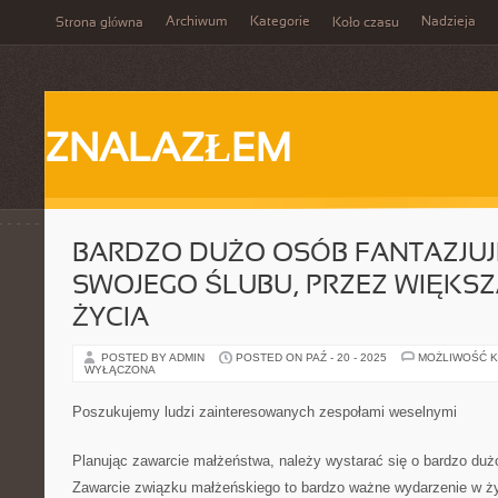
Archiwum
Kategorie
Nadzieja
Strona główna
Koło czasu
ZNALAZŁEM
BARDZO DUŻO OSÓB FANTAZJUJ
SWOJEGO ŚLUBU, PRZEZ WIĘKS
ŻYCIA
POSTED BY ADMIN
POSTED ON PAŹ - 20 - 2025
MOŻLIWOŚĆ 
WYŁĄCZONA
Poszukujemy ludzi zainteresowanych zespołami weselnymi
Planując zawarcie małżeństwa, należy wystarać się o bardzo dużo
Zawarcie związku małżeńskiego to bardzo ważne wydarzenie w ży