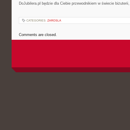
DoJubilera.pl będzie dla Ciebie przewodnikiem w świecie biżuterii, 
CATEGORIES:
ZAROSLA
Comments are closed.