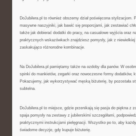
DoJubilera.pl to również obszerny dział poświęcona stylizacjom.
masywne naszyjniki, jak bawić się proporcjami, jak zestawiać chło
także jak dobierać dodatki do pracy, na casualowe wyjścia oraz n
praktycznych wskazówkach znajdziesz pomysły, jak z niewielkiej 
zaskakująco różnorodne kombinacje.
Na DoJubilera.pl pamiętamy także na ozdoby dla panów. W osob
spinki do mankietów, zegarki oraz nowoczesne formy dodatków, kt
Pokazujemy, jak wykorzystywać męską biżuterię, by pozostała st
subtelna.
DoJubilera.pl to miejsce, gdzie przenikają się pasja do piękna z
spaja pomysły na zestawy z jubilerskimi szczegółami, podpowiedz
praktycznymi instrukcjami pielęgnacji. Wszystko po to, aby każ
świadome decyzje, gdy kupuje biżuterię.