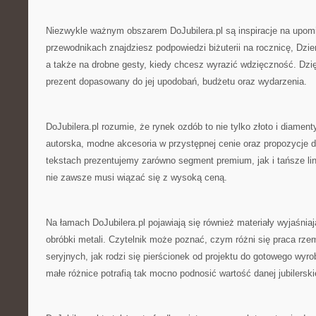
Niezwykle ważnym obszarem DoJubilera.pl są inspiracje na upo
przewodnikach znajdziesz podpowiedzi biżuterii na rocznicę, Dzi
a także na drobne gesty, kiedy chcesz wyrazić wdzięczność. Dzię
prezent dopasowany do jej upodobań, budżetu oraz wydarzenia.
DoJubilera.pl rozumie, że rynek ozdób to nie tylko złoto i diamenty
autorska, modne akcesoria w przystępnej cenie oraz propozycje dl
tekstach prezentujemy zarówno segment premium, jak i tańsze lin
nie zawsze musi wiązać się z wysoką ceną.
Na łamach DoJubilera.pl pojawiają się również materiały wyjaśni
obróbki metali. Czytelnik może poznać, czym różni się praca rze
seryjnych, jak rodzi się pierścionek od projektu do gotowego wyro
małe różnice potrafią tak mocno podnosić wartość danej jubilerski