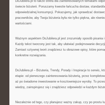
DoJubilera.pl to także strefa dla zainteresowanych tematami od
świecie biżuterii. Poruszamy kwestie łańcucha dostaw, standardów
odpowiedzialnej konsumpcji. Pokazujemy, jak sprawdzać dostawc
pracowników, aby Twoja biżuteria była nie tylko piękna, ale równi
wartościami.
Ważnym aspektem DoJubilera.pl jest zrozumiały sposób pisania i
Każdy tekst tworzony jest tak, aby ułatwiać podejmowanie decyzj
Zamiast sztywnej teorii znajdziesz tu obrazowe opisy, które poma
konkretne rozwiązania.
DoJubilera.pl – Biżuteria, Trendy, Porady i Inspiracje to serwis, 
etapie: od pierwszego zainteresowania biżuterią, przez kompleto
aż po świadome inwestowanie w kosztowniejsze wyroby. To przes
wiedzę, zainspirujesz się i znajdziesz odpowiedzi w każdym biżu
Niezależnie od tego, czy planujesz ważny zakup, czy po prostu lu