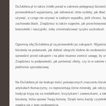
DoJubilera.pl to także źródło porad w zakresie pielęgnacji biżute
przewodnikach wyjaśniamy, jak odświeżać złote ozdoby, jak dbać 
używać, a czego nie używać w żadnym wypadku, jeśli chcesz, by
zachowała blask. Znajdziesz tu także sugestie, jak przechowywać
bransoletki i naszyjniki, żeby zminimalizować ryzyko uszkodzeń.
Ogromną siłą DoJubilera.pl są przewodniki po zakupach. Wyjaśni
biżuterię na podarunek, jak dobrać obrączki ślubne do osobowości 
sprawdzić przed zakupem i na jakie niuanse zwrócić uwagę, by u
Znajdziesz tu podpowiedzi, jak porównać oferty, czy to w salonie
platformie sprzedażowej.
Na DoJubilera.pl nie brakuje treści poświęconych znaczeniu biżu
artykułach tłumaczymy, co reprezentują różne minerały, jak odczyt
tradycje kryją się za medalikami, krzyżykami i zawieszkami, a t
biżuterię, która opowie Twoją historię. Dzięki temu każdy czytel
zgadza się z jego osobowością.