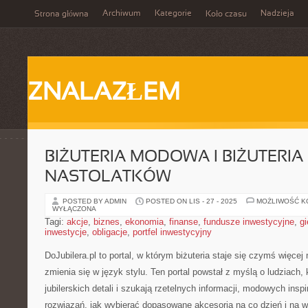
Archiwum
Kategorie
Nadzieja
Strona główna
Koło czasu
ZNALAZŁEM
BIŻUTERIA MODOWA I BIŻUTERIA 
NASTOLATKÓW
POSTED BY ADMIN
POSTED ON LIS - 27 - 2025
MOŻLIWOŚĆ 
WYŁĄCZONA
Tagi:
akcje
,
biznes
,
ekonomia
,
finanse
,
fundusze inwestycyjne
,
gi
inwestycje
,
obligacje
,
portfel inwestycyjny
DoJubilera.pl to portal, w którym biżuteria staje się czymś więcej
zmienia się w język stylu. Ten portal powstał z myślą o ludziach, 
jubilerskich detali i szukają rzetelnych informacji, modowych insp
rozwiązań, jak wybierać dopasowane akcesoria na co dzień i na w