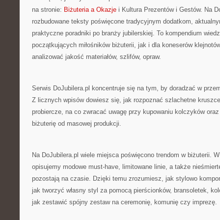
na stronie:
Biżuteria a Okazje
i Kultura Prezentów i Gestów. Na Do
rozbudowane teksty poświęcone tradycyjnym dodatkom, aktualny
praktyczne poradniki po branży jubilerskiej. To kompendium wied
początkujących miłośników biżuterii, jak i dla koneserów klejnotów
analizować jakość materiałów, szlifów, opraw.
Serwis DoJubilera.pl koncentruje się na tym, by doradzać w prz
Z licznych wpisów dowiesz się, jak rozpoznać szlachetne kruszc
probiercze, na co zwracać uwagę przy kupowaniu kolczyków oraz 
biżuterię od masowej produkcji.
Na DoJubilera.pl wiele miejsca poświęcono trendom w biżuterii. 
opisujemy modowe must-have, limitowane linie, a także nieśmier
pozostają na czasie. Dzięki temu zrozumiesz, jak stylowo kompon
jak tworzyć własny styl za pomocą pierścionków, bransoletek, ko
jak zestawić spójny zestaw na ceremonię, komunię czy imprezę.