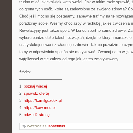
trudno mieć jakiekolwiek wątpliwości. Jak w takim razie sprawić, 
do grona tych osób, które są zadowolone ze swojego zdrowia? Cóż
Choć jeśli mocno się postaramy, zapewne trafimy na te rozwiązani
poradzimy sobie. Weźmy chociażby w rachubę jakieś ćwiczenia
Rewelacyjny jest także sport. W końcu sport to samo zdrowie. Z
wyboru bardzo dużo takich rozwiązań, dzięki to którym nareszci
usatysfakcjonowani z własnego zdrowia. Tak po prawdzie to czymś
to by w odpowiednio sposób się motywować. Zwracaj na to więks
wątpliwości wiele zależy od tego jak jesteś zmotywowany.
źródło:
———————————
1.
poznaj więcej
2.
sprawdź ofertę
3.
https://kamilguzdek.pl
4.
https://kaw-med.pl
5.
odwiedź stronę
CATEGORIES:
ROBDRINKI