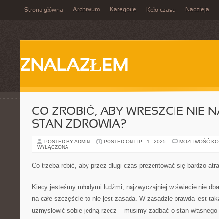
Archiwum
Kategorie
Nadzieja
Strona główna
Koło czasu
ZNALAZŁEM
CO ZROBIĆ, ABY WRESZCIE NIE 
STAN ZDROWIA?
POSTED BY ADMIN
POSTED ON LIP - 1 - 2025
MOŻLIWOŚĆ K
WYŁĄCZONA
Co trzeba robić, aby przez długi czas prezentować się bardzo atr
Kiedy jesteśmy młodymi ludźmi, najzwyczajniej w świecie nie db
na całe szczęście to nie jest zasada. W zasadzie prawda jest ta
uzmysłowić sobie jedną rzecz – musimy zadbać o stan własnego z