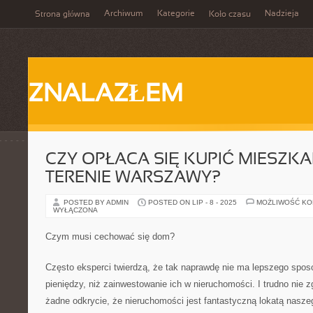
Archiwum
Kategorie
Nadzieja
Strona główna
Koło czasu
ZNALAZŁEM
CZY OPŁACA SIĘ KUPIĆ MIESZKA
TERENIE WARSZAWY?
POSTED BY ADMIN
POSTED ON LIP - 8 - 2025
MOŻLIWOŚĆ K
WYŁĄCZONA
Czym musi cechować się dom?
Często eksperci twierdzą, że tak naprawdę nie ma lepszego spos
pieniędzy, niż zainwestowanie ich w nieruchomości. I trudno nie z
żadne odkrycie, że nieruchomości jest fantastyczną lokatą naszeg