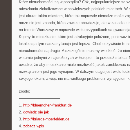
Które nieruchomości są w porządku? Cóż, najpopularniejsze są w
mieszkania zlokalizowane w największych polskich miastach. W
jest akurat takim miastem, które tak naprawdę niemalże może za
może nie jest zasada, która zawsze obowiązuje, ale w zasadzie 
na terenie Warszawy w naprawdę wielu przypadkach są gwarancją 
Kupmy to mieszkanie, które jest atrakcyjnie położone, ponieważ i
lokalizacja tym nasza sytuacja jest lepsza. Choć oczywiście te na
nieruchomości są drogie. A szczególnie musimy wiedzieć, że ni
w sumie jednymi z najdroższych w Europie – to przecież stolica
uwadze, że aby mieszkanie miało możliwość jakoś zarobkować na
rozwiązaniem jest jego wynajem. W dalszym ciągu jest wielu ludzi
swojego lokum, a więc nie ma wielkiego problemu z wynajęciem
źródło:
———————————
1.
http://bluemchen-frankfurt.de
2.
dowiedz się jak
3.
http://briards-moerfelden.de
4.
zobacz wpis