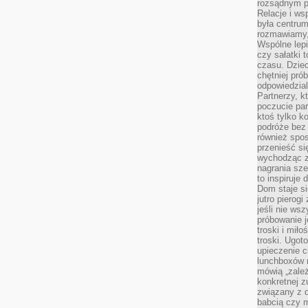
rozsądnym p
Relacje i w
była centrum
rozmawiamy,
Wspólne lepi
czy sałatki 
czasu. Dziec
chętniej pr
odpowiedzial
Partnerzy, k
poczucie par
ktoś tylko k
podróże bez
również spo
przenieść si
wychodząc z 
nagrania sze
to inspiruje
Dom staje si
jutro pierog
jeśli nie ws
próbowanie j
troski i mił
troski. Ugot
upieczenie c
lunchboxów n
mówią „zależ
konkretnej z
związany z 
babcią czy 