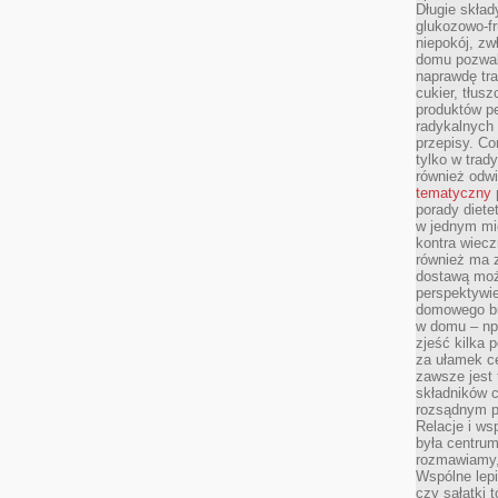
Długie skła
glukozowo-f
niepokój, z
domu pozwal
naprawdę tra
cukier, tłus
produktów pe
radykalnych 
przepisy. Co
tylko w trad
również odw
tematyczny
porady diete
w jednym mi
kontra wiec
również ma 
dostawą moż
perspektywi
domowego bu
w domu – np.
zjeść kilka 
za ułamek ce
zawsze jest
składników 
rozsądnym p
Relacje i w
była centrum
rozmawiamy,
Wspólne lepi
czy sałatki 