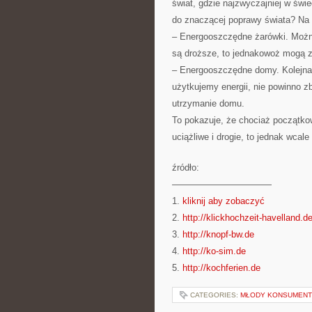
świat, gdzie najzwyczajniej w świ
do znaczącej poprawy świata? Na 
– Energooszczędne żarówki. Możn
są droższe, to jednakowoż mogą z
– Energooszczędne domy. Kolejna o
użytkujemy energii, nie powinno z
utrzymanie domu.
To pokazuje, że chociaż początko
uciążliwe i drogie, to jednak wcale 
źródło:
———————————
1.
kliknij aby zobaczyć
2.
http://klickhochzeit-havelland.d
3.
http://knopf-bw.de
4.
http://ko-sim.de
5.
http://kochferien.de
CATEGORIES:
MŁODY KONSUMENT 