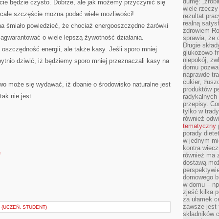
dumę: „zrobi
ecie będzie czysto. Dobrze, ale jak możemy przyczynić się
wiele rzeczy
całe szczęście można podać wiele możliwości!
rezultat prac
realną satys
a śmiało powiedzieć, że chociaż energooszczędne żarówki
zdrowiem R
agwarantować o wiele lepszą żywotność działania.
sprawia, że 
Długie skła
szczędność energii, ale także kasy. Jeśli sporo mniej
glukozowo-f
niepokój, z
bytnio dziwić, iż będziemy sporo mniej przeznaczali kasy na
domu pozwal
naprawdę tra
cukier, tłus
wo może się wydawać, iż dbanie o środowisko naturalne jest
produktów pe
tak nie jest.
radykalnych 
przepisy. Co
tylko w trad
również odw
tematyczny
porady diete
w jednym mi
kontra wiec
e
również ma 
dostawą moż
perspektywi
domowego bu
w domu – np.
zjeść kilka 
za ułamek ce
zawsze jest
(UCZEŃ, STUDENT)
składników 