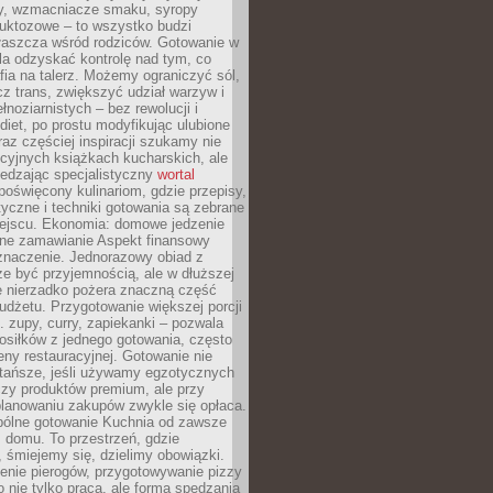
dy, wzmacniacze smaku, syropy
ruktozowe – to wszystko budzi
właszcza wśród rodziców. Gotowanie w
a odzyskać kontrolę nad tym, co
fia na talerz. Możemy ograniczyć sól,
zcz trans, zwiększyć udział warzyw i
łnoziarnistych – bez rewolucji i
diet, po prostu modyfikując ulubione
raz częściej inspiracji szukamy nie
ycyjnych książkach kucharskich, ale
iedzając specjalistyczny
wortal
poświęcony kulinariom, gdzie przepisy,
tyczne i techniki gotowania są zebrane
ejscu. Ekonomia: domowe jedzenie
zne zamawianie Aspekt finansowy
znaczenie. Jednorazowy obiad z
e być przyjemnością, ale w dłuższej
e nierzadko pożera znaczną część
dżetu. Przygotowanie większej porcji
 zupy, curry, zapiekanki – pozwala
posiłków z jednego gotowania, często
ny restauracyjnej. Gotowanie nie
 tańsze, jeśli używamy egzotycznych
czy produktów premium, ale przy
lanowaniu zakupów zwykle się opłaca.
spólne gotowanie Kuchnia od zawsze
 domu. To przestrzeń, gdzie
 śmiejemy się, dzielimy obowiązki.
enie pierogów, przygotowywanie pizzy
to nie tylko praca, ale forma spędzania