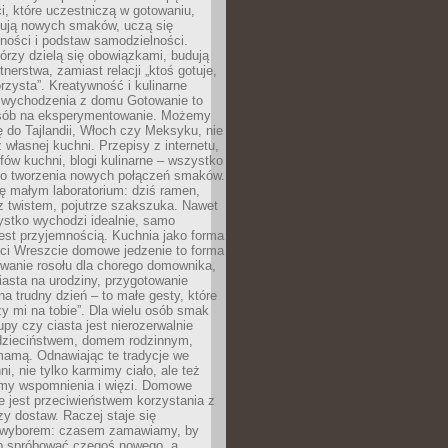
i, które uczestniczą w gotowaniu,
óbują nowych smaków, uczą się
ności i podstaw samodzielności.
tórzy dzielą się obowiązkami, budują
tnerstwa, zamiast relacji „ktoś gotuje,
orzysta”. Kreatywność i kulinarne
 wychodzenia z domu Gotowanie to
sób na eksperymentowanie. Możemy
ę do Tajlandii, Włoch czy Meksyku, nie
własnej kuchni. Przepisy z internetu,
fów kuchni, blogi kulinarne – wszystko
 do tworzenia nowych połączeń smaków.
ę małym laboratorium: dziś ramen,
i z twistem, pojutrze szakszuka. Nawet
zystko wychodzi idealnie, samo
est przyjemnością. Kuchnia jako forma
ości Wreszcie domowe jedzenie to forma
owanie rosołu dla chorego domownika,
iasta na urodziny, przygotowanie
a trudny dzień – to małe gesty, które
y mi na tobie”. Dla wielu osób smak
upy czy ciasta jest nierozerwalnie
dzieciństwem, domem rodzinnym,
mamą. Odnawiając te tradycje we
ni, nie tylko karmimy ciało, ale też
my wspomnienia i więzi. Domowe
e jest przeciwieństwem korzystania z
czy dostaw. Raczej staje się
wyborem: czasem zamawiamy, by
b spróbować czegoś nowego, a