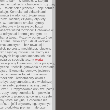
łem to sam”. W świecie, w którym
 jest wirtualnych i chwilowych, fizyczny
y – talerz pełen jedzenia – daje bardzo
fakcję. Kontrola nad składnikami i
osnąca świadomość żywieniowa
coraz uważniej czytamy etykiety.
dy, wzmacniacze smaku, syropy
ruktozowe – to wszystko budzi
właszcza wśród rodziców. Gotowanie w
a odzyskać kontrolę nad tym, co
fia na talerz. Możemy ograniczyć sól,
zcz trans, zwiększyć udział warzyw i
łnoziarnistych – bez rewolucji i
diet, po prostu modyfikując ulubione
raz częściej inspiracji szukamy nie
ycyjnych książkach kucharskich, ale
iedzając specjalistyczny
wortal
poświęcony kulinariom, gdzie przepisy,
tyczne i techniki gotowania są zebrane
ejscu. Ekonomia: domowe jedzenie
zne zamawianie Aspekt finansowy
znaczenie. Jednorazowy obiad z
e być przyjemnością, ale w dłuższej
e nierzadko pożera znaczną część
dżetu. Przygotowanie większej porcji
 zupy, curry, zapiekanki – pozwala
posiłków z jednego gotowania, często
ny restauracyjnej. Gotowanie nie
 tańsze, jeśli używamy egzotycznych
czy produktów premium, ale przy