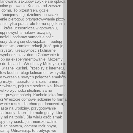
lanowaniu zakupów zwykle się opłaca.
spólne gotowanie Kuchnia od zawsze
 domu. To przestrzeń, gdzie
 śmiejemy się, dzielimy obowiązki.
enie pierogów, przygotowywanie pizzy
to nie tylko praca, ale forma spędzania
i, które uczestniczą w gotowaniu,
óbują nowych smaków, uczą się
ności i podstaw samodzielności.
tórzy dzielą się obowiązkami, budują
tnerstwa, zamiast relacji „ktoś gotuje,
orzysta”. Kreatywność i kulinarne
 wychodzenia z domu Gotowanie to
sób na eksperymentowanie. Możemy
ę do Tajlandii, Włoch czy Meksyku, nie
własnej kuchni. Przepisy z internetu,
fów kuchni, blogi kulinarne – wszystko
 do tworzenia nowych połączeń smaków.
ę małym laboratorium: dziś ramen,
i z twistem, pojutrze szakszuka. Nawet
zystko wychodzi idealnie, samo
est przyjemnością. Kuchnia jako forma
ości Wreszcie domowe jedzenie to forma
owanie rosołu dla chorego domownika,
iasta na urodziny, przygotowanie
a trudny dzień – to małe gesty, które
y mi na tobie”. Dla wielu osób smak
upy czy ciasta jest nierozerwalnie
dzieciństwem, domem rodzinnym,
mamą. Odnawiając te tradycje we