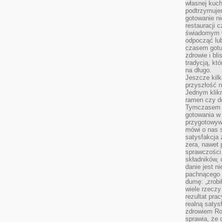
własnej kuch
podtrzymuje
gotowanie ni
restauracji 
świadomym 
odpocząć lu
czasem gotu
zdrowie i bl
tradycją, kt
na długo.
Jeszcze kilk
przyszłość n
Jednym klik
ramen czy do
Tymczasem ró
gotowania w
przygotowyw
mówi o nas 
satysfakcja 
zera, nawet 
sprawczości.
składników, 
danie jest n
pachnącego 
dumę: „zrobi
wiele rzeczy
rezultat prac
realną satys
zdrowiem R
sprawia, że 