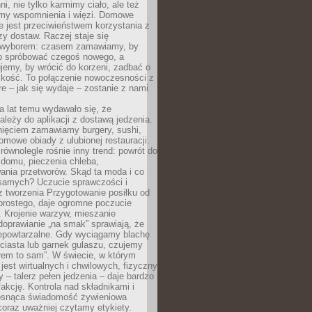
ni, nie tylko karmimy ciało, ale też
my wspomnienia i więzi. Domowe
e jest przeciwieństwem korzystania z
czy dostaw. Raczej staje się
wyborem: czasem zamawiamy, by
b spróbować czegoś nowego, a
jemy, by wrócić do korzeni, zadbać o
iskość. To połączenie nowoczesności z
óre – jak się wydaje – zostanie z nami
a lat temu wydawało się, że
ależy do aplikacji z dostawą jedzenia.
nięciem zamawiamy burgery, sushi,
mowe obiady z ulubionej restauracji.
wnolegle rośnie inny trend: powrót do
 domu, pieczenia chleba,
ania przetworów. Skąd ta moda i co
samych? Uczucie sprawczości i
z tworzenia Przygotowanie posiłku od
prostego, daje ogromne poczucie
 Krojenie warzyw, mieszanie
doprawianie „na smak” sprawiają, że
iepowtarzalne. Gdy wyciągamy blachę
ciasta lub garnek gulaszu, czujemy
łem to sam”. W świecie, w którym
 jest wirtualnych i chwilowych, fizyczny
y – talerz pełen jedzenia – daje bardzo
fakcję. Kontrola nad składnikami i
osnąca świadomość żywieniowa
coraz uważniej czytamy etykiety.