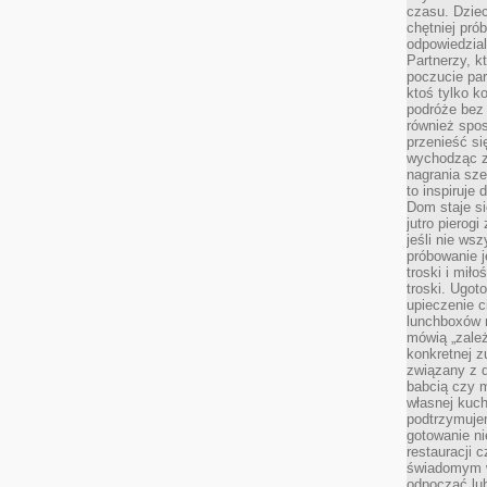
czasu. Dziec
chętniej pr
odpowiedzial
Partnerzy, k
poczucie par
ktoś tylko k
podróże bez
również spo
przenieść si
wychodząc z 
nagrania sze
to inspiruje
Dom staje si
jutro pierog
jeśli nie ws
próbowanie j
troski i mił
troski. Ugot
upieczenie c
lunchboxów n
mówią „zależ
konkretnej z
związany z 
babcią czy 
własnej kuch
podtrzymuje
gotowanie ni
restauracji 
świadomym 
odpocząć lu