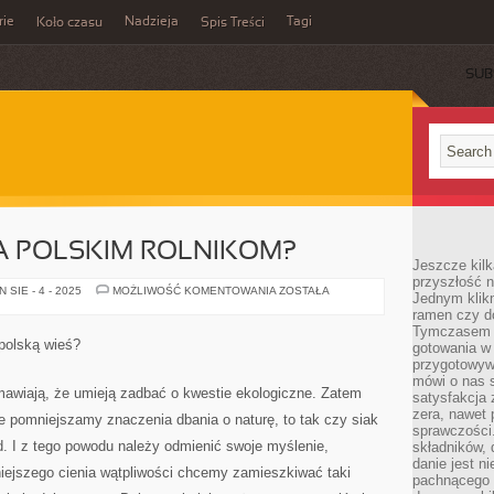
rie
Nadzieja
Tagi
Koło czasu
Spis Treści
SUB
A POLSKIM ROLNIKOM?
Jeszcze kilk
przyszłość n
CZY
SIE - 4 - 2025
MOŻLIWOŚĆ KOMENTOWANIA
ZOSTAŁA
Jednym klik
UE
ramen czy do
POMOGŁA
POLSKIM
Tymczasem ró
ROLNIKOM?
polską wieś?
gotowania w
przygotowyw
mówi o nas 
mawiają, że umieją zadbać o kwestie ekologiczne. Zatem
satysfakcja 
zera, nawet 
e pomniejszamy znaczenia dbania o naturę, to tak czy siak
sprawczości.
rd. I z tego powodu należy odmienić swoje myślenie,
składników, 
danie jest n
iejszego cienia wątpliwości chcemy zamieszkiwać taki
pachnącego 