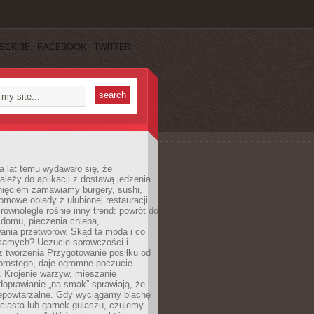
SCRIBE
FACEBOOK
TWITTER
a lat temu wydawało się, że
ależy do aplikacji z dostawą jedzenia.
nięciem zamawiamy burgery, sushi,
mowe obiady z ulubionej restauracji.
wnolegle rośnie inny trend: powrót do
 domu, pieczenia chleba,
ania przetworów. Skąd ta moda i co
samych? Uczucie sprawczości i
z tworzenia Przygotowanie posiłku od
prostego, daje ogromne poczucie
 Krojenie warzyw, mieszanie
doprawianie „na smak” sprawiają, że
iepowtarzalne. Gdy wyciągamy blachę
ciasta lub garnek gulaszu, czujemy