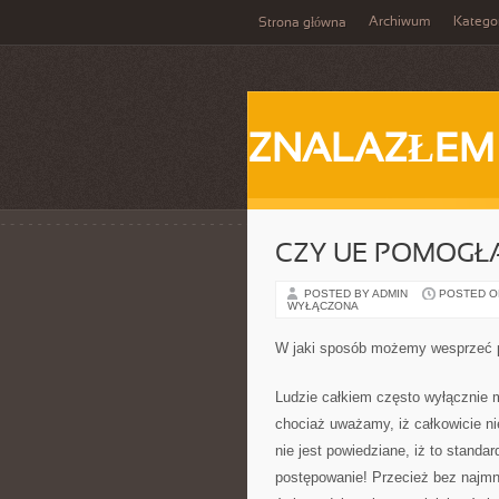
Archiwum
Katego
Strona główna
ZNALAZŁEM
CZY UE POMOGŁ
POSTED BY ADMIN
POSTED ON 
WYŁĄCZONA
W jaki sposób możemy wesprzeć 
Ludzie całkiem często wyłącznie 
chociaż uważamy, iż całkowicie ni
nie jest powiedziane, iż to standa
postępowanie! Przecież bez najmn