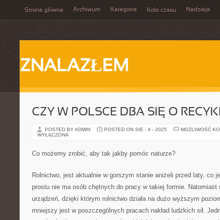
Archiwum
Kategorie
Nadzieja
Strona główna
Koło czasu
ZNALAZŁEM
CZY W POLSCE DBA SIĘ O RECYK
POSTED BY ADMIN
POSTED ON SIE - 4 - 2025
MOŻLIWOŚĆ K
WYŁĄCZONA
Co możemy zrobić, aby tak jakby pomóc naturze?
Rolnictwo, jest aktualnie w gorszym stanie aniżeli przed laty, co
prostu nie ma osób chętnych do pracy w takiej formie. Natomiast
urządzeń, dzięki którym rolnictwo działa na dużo wyższym poziom
mniejszy jest w poszczególnych pracach nakład ludzkich sił. Je