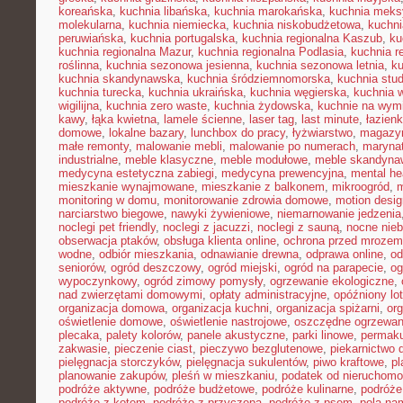
koreańska
,
kuchnia libańska
,
kuchnia marokańska
,
kuchnia mek
molekularna
,
kuchnia niemiecka
,
kuchnia niskobudżetowa
,
kuchni
peruwiańska
,
kuchnia portugalska
,
kuchnia regionalna Kaszub
,
ku
kuchnia regionalna Mazur
,
kuchnia regionalna Podlasia
,
kuchnia r
roślinna
,
kuchnia sezonowa jesienna
,
kuchnia sezonowa letnia
,
k
kuchnia skandynawska
,
kuchnia śródziemnomorska
,
kuchnia stu
kuchnia turecka
,
kuchnia ukraińska
,
kuchnia węgierska
,
kuchnia 
wigilijna
,
kuchnia zero waste
,
kuchnia żydowska
,
kuchnie na wymi
kawy
,
łąka kwietna
,
lamele ścienne
,
laser tag
,
last minute
,
łazien
domowe
,
lokalne bazary
,
lunchbox do pracy
,
łyżwiarstwo
,
magazyn
małe remonty
,
malowanie mebli
,
malowanie po numerach
,
maryna
industrialne
,
meble klasyczne
,
meble modułowe
,
meble skandyna
medycyna estetyczna zabiegi
,
medycyna prewencyjna
,
mental he
mieszkanie wynajmowane
,
mieszkanie z balkonem
,
mikroogród
,
m
monitoring w domu
,
monitorowanie zdrowia domowe
,
motion desig
narciarstwo biegowe
,
nawyki żywieniowe
,
niemarnowanie jedzenia
noclegi pet friendly
,
noclegi z jacuzzi
,
noclegi z sauną
,
nocne nie
obserwacja ptaków
,
obsługa klienta online
,
ochrona przed mrozem
wodne
,
odbiór mieszkania
,
odnawianie drewna
,
odprawa online
,
od
seniorów
,
ogród deszczowy
,
ogród miejski
,
ogród na parapecie
,
og
wypoczynkowy
,
ogród zimowy pomysły
,
ogrzewanie ekologiczne
,
nad zwierzętami domowymi
,
opłaty administracyjne
,
opóźniony lot
organizacja domowa
,
organizacja kuchni
,
organizacja spiżarni
,
org
oświetlenie domowe
,
oświetlenie nastrojowe
,
oszczędne ogrzewan
plecaka
,
palety kolorów
,
panele akustyczne
,
parki linowe
,
permaku
zakwasie
,
pieczenie ciast
,
pieczywo bezglutenowe
,
piekarnictwo
pielęgnacja storczyków
,
pielęgnacja sukulentów
,
piwo kraftowe
,
pl
planowanie zakupów
,
pleśń w mieszkaniu
,
podatek od nieruchomo
podróże aktywne
,
podróże budżetowe
,
podróże kulinarne
,
podróże
podróże z kotem
,
podróże z przyczepą
,
podróże z psem
,
pola na