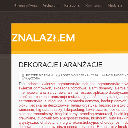
Archiwum
Kategorie
Nadzieja
Strona główna
Koło czasu
ZNALAZŁEM
DEKORACJE I ARANŻACJE
POSTED BY ADMIN
POSTED ON CZE - 7 - 2026
MOŻLIWOŚĆ K
WYŁĄCZONA
Tagi:
adopcje zwierząt
,
agroturystyka rodzinne
,
agroturystyka z 
zwierząt domowych
,
akcesoria ogrodowe
,
alarm domowy
,
alergie
internetowa
,
analiza cyfrowa
,
animal rescue
,
aplikacje dietetyczne
aranżacja balkonu
,
aranżacja restauracji
,
aranżacje sypialni
,
arom
astroturystyka
,
audioguide
,
automatyka domowa
,
backup danych
bloku
,
beczka na deszczówkę
,
behawiorystyka
,
bezpieczeństwo 
wiercenie
,
big data analizy
,
bikepacking
,
biwakowanie
,
biznes data
blog gastronomiczny
,
blog kulinarny
,
branding restauracji
,
budki l
drewniane
,
budownictwo energooszczędne
,
bushcraft
,
buty trekk
artystyczna
,
chatboty
,
chirurgia rekonstrukcyjna
,
choroby roślin 
domowe
,
cięcie drzew
,
cisza nocna
,
city break Europa
,
city break