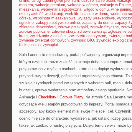
online
,
usługi cateringowe premium
,
uszczelnianie okien
,
wakacje
morzem
,
wakacje premium
,
wakacje w górach
,
wakacje w Polsce
mieszkania
,
weterynaria egzotyczna
,
wilgoć w domu
,
wine pairing
rzeczywistość w edukacji
,
work-life balance w domu
,
workshop su
górska
,
wspólnota mieszkaniowa
,
wyjazdy weekendowe
,
wypoczy
ogrodzie
,
zakupy spożywcze online
,
zapachy do domu
,
zapasy ż
zbieranie deszczówki
,
zdrowe przekąski
,
zdrowie fizyczne
,
zdrow
zdrowie publiczne
,
zdrowie skóry
,
zdrowie zwierząt
,
zgłoszenie b
krem
,
zwiedzanie z dziećmi
,
zwierzęta egzotyczne
,
zwierzęta ho
żywienie zwierząt domowych
,
żywność BIO
,
żywność ekologiczna
funkcjonalna
,
żywopłot
Sala Lacerta to rozbudowany portal poświęcony organizacji impre
którym czytelnik może znaleźć inspiracje dotyczące imprez tema
przygotowana z myślą o osobach, które chcą dopiąć wydarzenie 
przypadkowych decyzji, pośpiechu i organizacyjnego chaosu. To m
szukają czytelnych porad związanych z wyborem sali, menu, dekor
budżetu, oprawy wydarzenia oraz atmosfery całego spotkania. Now
Animacje i
Checklisty i Gotowe Plany
. Na stronie Sala Lacerta mo
dotyczące wielu etapów przygotowań do imprezy. Portal pomaga 
szczegóły, aby każdy element miał swoje miejsce i cel. Czytelnik
ocenić miejsce do charakteru wydarzenia, jak ustalić liczbę gości,
także jak zadbać o nastrój przyjęcia. Dzięki temu serwis może 