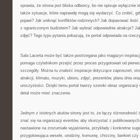
sprawia, że strona jest bliska odbiorcy, bo nie opisuje wyłącznie 
także sytuacje, które naprawdę mogą się wydarzyć. Co zrobić, gd
pojawi? Jak uniknąć konfliktów rodzinnych? Jak dopasować ilość 
z ograniczonym budżetem? Jak wybrać odpowiednie atrakcje? Ja
zdjęć? Tego typu pytania pokazują, że portal odpowiada na rzeczy
Sala Lacerta może być także postrzegana jako magazyn inspiracj
pomaga czytelnikom przejść przez proces przygotowań od pierws
szczegóły. Można tu znaleźć inspiracje dotyczące zaproszeń, sto
atrakcji, klimatu, muzyki, ubioru, zdjęć, prezentów, planu dnia o
uroczystości. Dzięki temu portal tworzy szeroki obraz organizacj
detal może mieć znaczenie.
Jednym z istotnych atutów strony jest to, że łączy różnorodność 
znać się na organizacji eventów, aby skorzystać z publikowanych 
nastawione na zrozumiałe wyjaśnienia, przykłady i konkretne sug
przygotowująca wesele, urodziny, komunię, chrzciny, bankiet cz