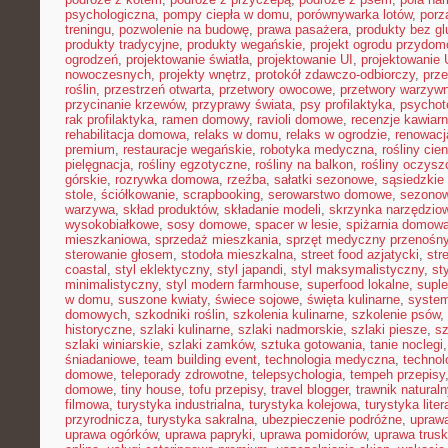
psychologiczna
,
pompy ciepła w domu
,
porównywarka lotów
,
porz
treningu
,
pozwolenie na budowę
,
prawa pasażera
,
produkty bez gl
produkty tradycyjne
,
produkty wegańskie
,
projekt ogrodu przydo
ogrodzeń
,
projektowanie światła
,
projektowanie UI
,
projektowanie
nowoczesnych
,
projekty wnętrz
,
protokół zdawczo-odbiorczy
,
prz
roślin
,
przestrzeń otwarta
,
przetwory owocowe
,
przetwory warzyw
przycinanie krzewów
,
przyprawy świata
,
psy profilaktyka
,
psychot
rak profilaktyka
,
ramen domowy
,
ravioli domowe
,
recenzje kawiarn
rehabilitacja domowa
,
relaks w domu
,
relaks w ogrodzie
,
renowacj
premium
,
restauracje wegańskie
,
robotyka medyczna
,
rośliny cie
pielęgnacja
,
rośliny egzotyczne
,
rośliny na balkon
,
rośliny oczysz
górskie
,
rozrywka domowa
,
rzeźba
,
sałatki sezonowe
,
sąsiedzkie 
stole
,
ściółkowanie
,
scrapbooking
,
serowarstwo domowe
,
sezono
warzywa
,
skład produktów
,
składanie modeli
,
skrzynka narzędzio
wysokobiałkowe
,
sosy domowe
,
spacer w lesie
,
spiżarnia domow
mieszkaniowa
,
sprzedaż mieszkania
,
sprzęt medyczny przenośn
sterowanie głosem
,
stodoła mieszkalna
,
street food azjatycki
,
str
coastal
,
styl eklektyczny
,
styl japandi
,
styl maksymalistyczny
,
st
minimalistyczny
,
styl modern farmhouse
,
superfood lokalne
,
suple
w domu
,
suszone kwiaty
,
świece sojowe
,
święta kulinarne
,
system
domowych
,
szkodniki roślin
,
szkolenia kulinarne
,
szkolenie psów
,
historyczne
,
szlaki kulinarne
,
szlaki nadmorskie
,
szlaki piesze
,
sz
szlaki winiarskie
,
szlaki zamków
,
sztuka gotowania
,
tanie noclegi
śniadaniowe
,
team building event
,
technologia medyczna
,
technol
domowe
,
teleporady zdrowotne
,
telepsychologia
,
tempeh przepisy
domowe
,
tiny house
,
tofu przepisy
,
travel blogger
,
trawnik naturaln
filmowa
,
turystyka industrialna
,
turystyka kolejowa
,
turystyka lite
przyrodnicza
,
turystyka sakralna
,
ubezpieczenie podróżne
,
uprawa
uprawa ogórków
,
uprawa papryki
,
uprawa pomidorów
,
uprawa trus