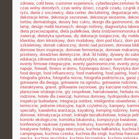
zdrowia
,
cold brew
,
customer experience
,
cyberbezpieczeństwo f
czas wolny dorosłych
,
czas wolny dzieci
,
czujnik czadu
,
czujnik
ryżu
,
dania z soczewicy
,
data center
,
decluttering
,
degustacja win
dekoracje letnie
,
dekoracje sezonowe
,
dekoracje wiosenne
,
dekor
tortów
,
dermatologia
,
desery bez cukru
,
design dla gastronomii
,
de
lamp
,
design mebli biurowych
,
design roślinny
,
diagnostyka labora
dieta przeciwzapalna
,
dieta pudełkowa
,
dieta śródziemnomorska d
zwierząt
,
dietetyka sportowa
,
diy dekoracje świąteczne
,
diy meble
klientów
,
dom letniskowy
,
dom modułowy
,
dom pod klucz
,
dom pr
szkieletowy
,
domek całoroczny
,
domki nad jeziorem
,
domowa bibl
domowe biuro inspiracje
,
domowe fermentacje
,
domowe makarony
przetwory
,
doradztwo dietetyczne
,
druk 3d hobby
,
dywany do salo
edukacja zdrowotna szkolna
,
ekoturystyka
,
escape room domowy
eventy firmowe integracyjne
,
eventy gastronomiczne
,
eventy prz
napoje
,
firewall
,
fitness w domu
,
fizjoterapia dzieci
,
florystyka do
food design
,
food influencerzy
,
food marketing
,
food pairing
,
food 
fotografia górska
,
fotografia nocna
,
fotografia podróżnicza
,
garaż 
gotowanie dla dwojga
,
gotowanie na ognisku
,
gotowanie rodzinne
,
interaktywna
,
gravel
,
grillowanie sezonowe
,
gry karciane rodzinne
planszowe strategiczne
,
gry zespołowe
,
hamakowanie
,
herbata m
rodzinne
,
hotele dla zwierząt
,
hummus domowy
,
hydroponika do
inspekcje budowlane
,
integracja outdoor
,
inteligentne oświetlenie
,
termiczne
,
jedzenie intuicyjne
,
kącik czytelniczy
,
kampery
,
karmni
specialty
,
kawalerka aranżacja
,
kayaking
,
kemping rodzinny
,
kemp
domowe
,
klimatyzacja smart
,
koktajle bezalkoholowe
,
kolacje je
kominki ekologiczne
,
komórka lokatorska
,
kompozycje kwiatowe
,
konferencje naukowe żywienie
,
konkursy
,
kosmetyki dla zwierząt
kreatywne hobby
,
księga wieczysta
,
kuchnia bałkańska
,
kuchnia b
campingowa
,
kuchnia czeska
,
kuchnia dla singli
,
kuchnia francus
grecka
,
kuchnia gruzińska
,
kuchnia hiszpańska
,
kuchnia indyjska