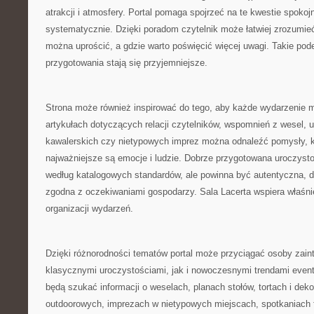
atrakcji i atmosfery. Portal pomaga spojrzeć na te kwestie spokojni
systematycznie. Dzięki poradom czytelnik może łatwiej zrozumieć
można uprościć, a gdzie warto poświęcić więcej uwagi. Takie pode
przygotowania stają się przyjemniejsze.
Strona może również inspirować do tego, aby każde wydarzenie m
artykułach dotyczących relacji czytelników, wspomnień z wesel, 
kawalerskich czy nietypowych imprez można odnaleźć pomysły, k
najważniejsze są emocje i ludzie. Dobrze przygotowana uroczysto
według katalogowych standardów, ale powinna być autentyczna, 
zgodna z oczekiwaniami gospodarzy. Sala Lacerta wspiera właśnie
organizacji wydarzeń.
Dzięki różnorodności tematów portal może przyciągać osoby zai
klasycznymi uroczystościami, jak i nowoczesnymi trendami even
będą szukać informacji o weselach, planach stołów, tortach i dekor
outdoorowych, imprezach w nietypowych miejscach, spotkaniach 