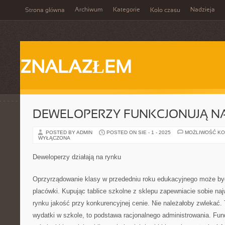
Archiwum
Kategorie
Nadzieja
Strona główna
Koło czasu
ZNALAZŁEM
DEWELOPERZY FUNKCJONUJĄ N
POSTED BY ADMIN
POSTED ON SIE - 1 - 2025
MOŻLIWOŚĆ K
WYŁĄCZONA
Deweloperzy działają na rynku
Oprzyrządowanie klasy w przededniu roku edukacyjnego może by
placówki. Kupując tablice szkolne z sklepu zapewniacie sobie na
rynku jakość przy konkurencyjnej cenie. Nie należałoby zwlekać. 
wydatki w szkole, to podstawa racjonalnego administrowania. F