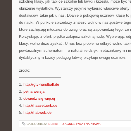
szkolnej klasy, jak tablice szkolne lub ławki i krzesła, może b
obniżenie wydatków. Wystarczy jedynie wybierać właściwe oferty
dostawców, takie jak u nas. Dbanie o pokojową uczniowi klasę to
do nauki. W punkcie sprzedaży znaleźć wolno w następstwie tego 
które zachęcają młodzież do uwagi oraz są zapowiedzią tego, że
Korzystając z ofert, prędko zabijesz szkolną nudę. Wybierając o
klasy, wolno dużo zyskać. U nas bez problemu odkryć wolno tabl
powtarzalnym schematom. To naturalnie dzięki nietuzinkowym i i
dydaktycznym każdy pedagog łatwiej przykuje uwagę uczniów.
źródło:
———————————
1.
http://gtv-handball.de
2.
pełna wersja
3.
dowiedz się więcej
4.
http://haasetuerk.de
5.
http://habweb.de
CATEGORIES:
SILNIKI – DIAGNOSTYKA I NAPRAWA