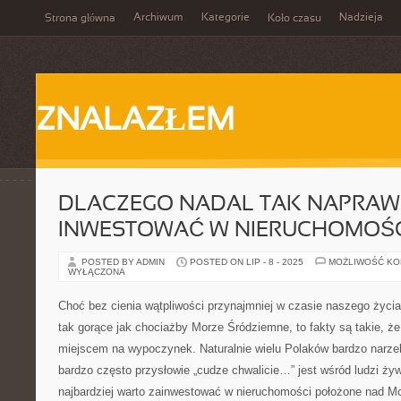
Archiwum
Kategorie
Nadzieja
Strona główna
Koło czasu
ZNALAZŁEM
DLACZEGO NADAL TAK NAPRA
INWESTOWAĆ W NIERUCHOMOŚC
POSTED BY ADMIN
POSTED ON LIP - 8 - 2025
MOŻLIWOŚĆ K
WYŁĄCZONA
Choć bez cienia wątpliwości przynajmniej w czasie naszego życia
tak gorące jak chociażby Morze Śródziemne, to fakty są takie, że
miejscem na wypoczynek. Naturalnie wielu Polaków bardzo narzek
bardzo często przysłowie „cudze chwalicie…” jest wśród ludzi żyw
najbardziej warto zainwestować w nieruchomości położone nad 