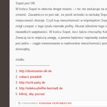
Sopot jest OK.
W końcu Sopot to obecnie drogie miasto – i nic nie wskazuje na to
zmienić. Zasadniczo to jest tak, że jeżeli wchodzi w rachubę Sopo
miejscowość drożeje. Czyli kup nieruchomość w trójmiejskim Sopo
mógł czerpać z tego tytułu niemałe profity. Akurat odnośnie tego
niewielkich wątpliwości. W końcu Sopot, lecz także chociażby Ko
Zwracaj na to większą uwagę, a pewnie będziesz naprawdę zad
jest jedno – ciągle inwestowanie w nadmorskie nieruchomości je
dziesiątkę.
źródło:
———————————
1.
http://divemaster-olli.de
2.
zobacz poradnik
3.
http://echt-party.de
4.
http://edeka-pfeiffer-berstadt.de
5.
kliknij, aby poznać
CATEGORIES:
PORADNIK PERFUMERYJNY