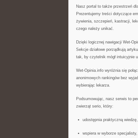
Nasz portal to także przestrzeń dl
Prezentujemy treści dotyczące em
żywienia, szczepień, kastracji, le
czego należy unikać.
Dzięki logicznej nawigacji Wet-Opi
Sekcje działowe porządkują artyku
tak, by czytelnik mógł intuicyjnie
Wet-Opinia.info wyróżnia się połą
anonimowych rankingów bez wyjaśn
wybierając lekarza.
Podsumowując, nasz serwis to pewn
zwierząt serio, który:
udostępnia praktyczną wiedzę,
wspiera w wyborze specjalisty,