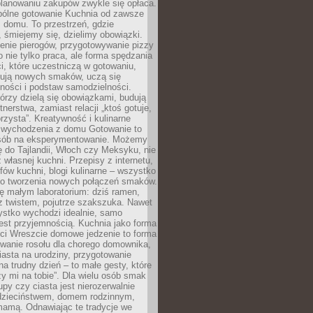
lanowaniu zakupów zwykle się opłaca.
spólne gotowanie Kuchnia od zawsze
 domu. To przestrzeń, gdzie
 śmiejemy się, dzielimy obowiązki.
enie pierogów, przygotowywanie pizzy
to nie tylko praca, ale forma spędzania
i, które uczestniczą w gotowaniu,
óbują nowych smaków, uczą się
ności i podstaw samodzielności.
tórzy dzielą się obowiązkami, budują
tnerstwa, zamiast relacji „ktoś gotuje,
orzysta”. Kreatywność i kulinarne
 wychodzenia z domu Gotowanie to
sób na eksperymentowanie. Możemy
ę do Tajlandii, Włoch czy Meksyku, nie
własnej kuchni. Przepisy z internetu,
fów kuchni, blogi kulinarne – wszystko
 do tworzenia nowych połączeń smaków.
ę małym laboratorium: dziś ramen,
i z twistem, pojutrze szakszuka. Nawet
zystko wychodzi idealnie, samo
est przyjemnością. Kuchnia jako forma
ości Wreszcie domowe jedzenie to forma
owanie rosołu dla chorego domownika,
iasta na urodziny, przygotowanie
a trudny dzień – to małe gesty, które
y mi na tobie”. Dla wielu osób smak
upy czy ciasta jest nierozerwalnie
dzieciństwem, domem rodzinnym,
mamą. Odnawiając te tradycje we