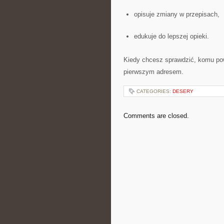
opisuje zmiany w przepisach,
edukuje do lepszej opieki.
Kiedy chcesz sprawdzić, komu powi
pierwszym adresem.
CATEGORIES:
DESERY
Comments are closed.