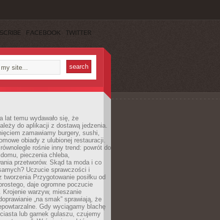
SCRIBE
FACEBOOK
TWITTER
a lat temu wydawało się, że
ależy do aplikacji z dostawą jedzenia.
nięciem zamawiamy burgery, sushi,
mowe obiady z ulubionej restauracji.
wnolegle rośnie inny trend: powrót do
 domu, pieczenia chleba,
ania przetworów. Skąd ta moda i co
samych? Uczucie sprawczości i
z tworzenia Przygotowanie posiłku od
prostego, daje ogromne poczucie
 Krojenie warzyw, mieszanie
doprawianie „na smak” sprawiają, że
iepowtarzalne. Gdy wyciągamy blachę
ciasta lub garnek gulaszu, czujemy