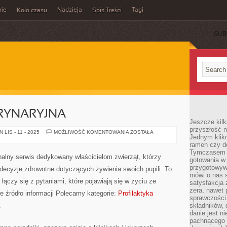
rie
Nadzieja
Tagi
Koło czasu
Spis Treści
SUB
RYNARYJNA
Jeszcze kilk
przyszłość n
EDUKACJA
LIS - 11 - 2025
MOŻLIWOŚĆ KOMENTOWANIA
ZOSTAŁA
Jednym klik
WETERYNARYJNA
ramen czy do
Tymczasem ró
onalny serwis dedykowany właścicielom zwierząt, którzy
gotowania w
przygotowyw
ecyzje zdrowotne dotyczących żywienia swoich pupili. To
mówi o nas 
 łączy się z pytaniami, które pojawiają się w życiu ze
satysfakcja 
zera, nawet 
 źródło informacji Polecamy kategorie:
Profilaktyka
sprawczości.
.
składników, 
danie jest n
pachnącego 