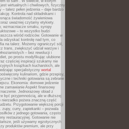
łem to sam”. W świecie, w którym
 jest wirtualnych i chwilowych, fizyczny
y – talerz pełen jedzenia – daje bardzo
fakcję. Kontrola nad składnikami i
osnąca świadomość żywieniowa
coraz uważniej czytamy etykiety.
dy, wzmacniacze smaku, syropy
ruktozowe – to wszystko budzi
właszcza wśród rodziców. Gotowanie w
a odzyskać kontrolę nad tym, co
fia na talerz. Możemy ograniczyć sól,
zcz trans, zwiększyć udział warzyw i
łnoziarnistych – bez rewolucji i
diet, po prostu modyfikując ulubione
raz częściej inspiracji szukamy nie
ycyjnych książkach kucharskich, ale
iedzając specjalistyczny
wortal
poświęcony kulinariom, gdzie przepisy,
tyczne i techniki gotowania są zebrane
ejscu. Ekonomia: domowe jedzenie
zne zamawianie Aspekt finansowy
znaczenie. Jednorazowy obiad z
e być przyjemnością, ale w dłuższej
e nierzadko pożera znaczną część
dżetu. Przygotowanie większej porcji
 zupy, curry, zapiekanki – pozwala
posiłków z jednego gotowania, często
ny restauracyjnej. Gotowanie nie
 tańsze, jeśli używamy egzotycznych
czy produktów premium, ale przy