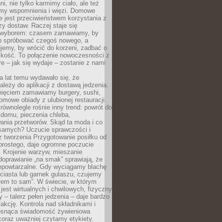
ni, nie tylko karmimy ciało, ale też
my wspomnienia i więzi. Domowe
e jest przeciwieństwem korzystania z
czy dostaw. Raczej staje się
wyborem: czasem zamawiamy, by
b spróbować czegoś nowego, a
jemy, by wrócić do korzeni, zadbać o
iskość. To połączenie nowoczesności z
óre – jak się wydaje – zostanie z nami
a lat temu wydawało się, że
ależy do aplikacji z dostawą jedzenia.
nięciem zamawiamy burgery, sushi,
mowe obiady z ulubionej restauracji.
wnolegle rośnie inny trend: powrót do
 domu, pieczenia chleba,
ania przetworów. Skąd ta moda i co
samych? Uczucie sprawczości i
z tworzenia Przygotowanie posiłku od
prostego, daje ogromne poczucie
 Krojenie warzyw, mieszanie
doprawianie „na smak” sprawiają, że
iepowtarzalne. Gdy wyciągamy blachę
ciasta lub garnek gulaszu, czujemy
łem to sam”. W świecie, w którym
 jest wirtualnych i chwilowych, fizyczny
y – talerz pełen jedzenia – daje bardzo
fakcję. Kontrola nad składnikami i
osnąca świadomość żywieniowa
coraz uważniej czytamy etykiety.