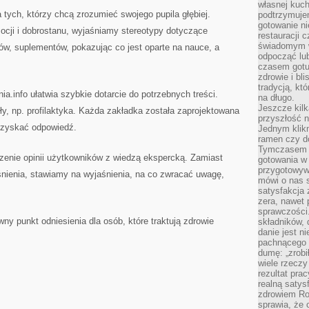
własnej kuch
a tych, którzy chcą zrozumieć swojego pupila głębiej.
podtrzymuje
gotowanie ni
ocji i dobrostanu, wyjaśniamy stereotypy dotyczące
restauracji 
świadomym 
ków, suplementów, pokazując co jest oparte na nauce, a
odpocząć lu
czasem gotu
zdrowie i bl
tradycją, kt
nia.info ułatwia szybkie dotarcie do potrzebnych treści.
na długo.
Jeszcze kilk
ły, np. profilaktyka. Każda zakładka została zaprojektowana
przyszłość n
 uzyskać odpowiedź.
Jednym klik
ramen czy do
Tymczasem ró
czenie opinii użytkowników z wiedzą ekspercką. Zamiast
gotowania w
przygotowyw
ienia, stawiamy na wyjaśnienia, na co zwracać uwagę,
mówi o nas 
satysfakcja 
zera, nawet 
sprawczości.
y punkt odniesienia dla osób, które traktują zdrowie
składników, 
danie jest n
pachnącego 
dumę: „zrobi
wiele rzeczy
rezultat prac
realną satys
zdrowiem R
sprawia, że 