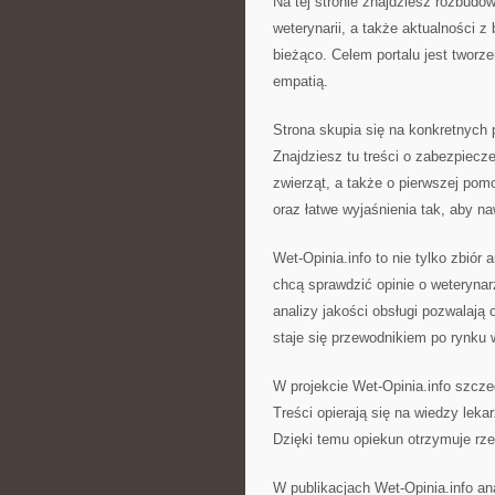
Na tej stronie znajdziesz rozbudow
weterynarii, a także aktualności z
bieżąco. Celem portalu jest tworz
empatią.
Strona skupia się na konkretnych 
Znajdziesz tu treści o zabezpiecz
zwierząt, a także o pierwszej pom
oraz łatwe wyjaśnienia tak, aby n
Wet-Opinia.info to nie tylko zbiór
chcą sprawdzić opinie o weterynar
analizy jakości obsługi pozwalają
staje się przewodnikiem po rynku
W projekcie Wet-Opinia.info szcz
Treści opierają się na wiedzy leka
Dzięki temu opiekun otrzymuje rze
W publikacjach Wet-Opinia.info a