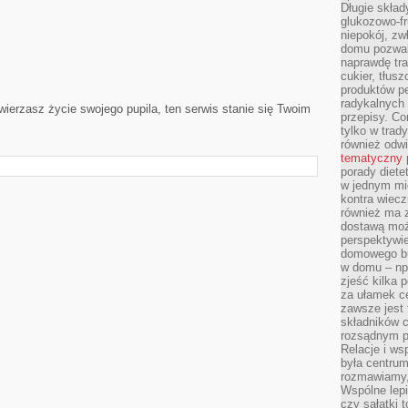
Długie skła
glukozowo-f
niepokój, z
domu pozwal
naprawdę tra
cukier, tłus
produktów pe
radykalnych 
erzasz życie swojego pupila, ten serwis stanie się Twoim
przepisy. Co
tylko w trad
również odw
tematyczny
porady diete
w jednym mi
kontra wiec
również ma 
dostawą moż
perspektywi
domowego bu
w domu – np.
zjeść kilka 
za ułamek ce
zawsze jest
składników 
rozsądnym p
Relacje i w
była centrum
rozmawiamy,
Wspólne lepi
czy sałatki 