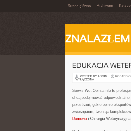
Archiwum
Katego
Strona główna
ZNALAZŁEM
EDUKACJA WETE
POSTED BY ADMIN
POSTED ON 
WYŁĄCZONA
Serwis Wet-Opinia.info to profesj
chcą podejmować odpowiedzialne d
przestrzeń, gdzie opinie ekspertów
zwierzęciem, tworząc kompleksowe
Domowa
i Chirurgia Weterynaryjna