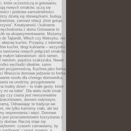
i, które uczestniczą w gotowaniu,
óbują nowych smaków, uczą się
ności i podstaw samodzielności.
tórzy dzielą się obowiązkami, budują
tnerstwa, zamiast relacji „ktoś gotuje,
orzysta”. Kreatywność i kulinarne
 wychodzenia z domu Gotowanie to
sób na eksperymentowanie. Możemy
ę do Tajlandii, Włoch czy Meksyku, nie
własnej kuchni. Przepisy z internetu,
fów kuchni, blogi kulinarne – wszystko
 do tworzenia nowych połączeń smaków.
ę małym laboratorium: dziś ramen,
i z twistem, pojutrze szakszuka. Nawet
zystko wychodzi idealnie, samo
est przyjemnością. Kuchnia jako forma
ości Wreszcie domowe jedzenie to forma
owanie rosołu dla chorego domownika,
iasta na urodziny, przygotowanie
a trudny dzień – to małe gesty, które
y mi na tobie”. Dla wielu osób smak
upy czy ciasta jest nierozerwalnie
dzieciństwem, domem rodzinnym,
mamą. Odnawiając te tradycje we
ni, nie tylko karmimy ciało, ale też
my wspomnienia i więzi. Domowe
e jest przeciwieństwem korzystania z
czy dostaw. Raczej staje się
wyborem: czasem zamawiamy, by
b spróbować czegoś nowego, a