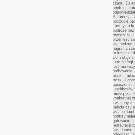
czasu. Dziec
chętniej pr
odpowiedzial
Partnerzy, k
poczucie par
ktoś tylko k
podróże bez
również spo
przenieść si
wychodząc z 
nagrania sze
to inspiruje
Dom staje si
jutro pierog
jeśli nie ws
próbowanie j
troski i mił
troski. Ugot
upieczenie c
lunchboxów n
mówią „zależ
konkretnej z
związany z 
babcią czy 
własnej kuch
podtrzymuje
gotowanie ni
restauracji 
świadomym 
odpocząć lu