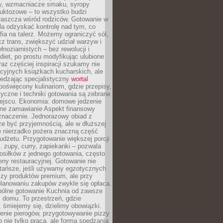
dy, wzmacniacze smaku, syropy
ruktozowe – to wszystko budzi
właszcza wśród rodziców. Gotowanie w
a odzyskać kontrolę nad tym, co
fia na talerz. Możemy ograniczyć sól,
zcz trans, zwiększyć udział warzyw i
łnoziarnistych – bez rewolucji i
diet, po prostu modyfikując ulubione
raz częściej inspiracji szukamy nie
ycyjnych książkach kucharskich, ale
iedzając specjalistyczny
wortal
poświęcony kulinariom, gdzie przepisy,
tyczne i techniki gotowania są zebrane
ejscu. Ekonomia: domowe jedzenie
zne zamawianie Aspekt finansowy
znaczenie. Jednorazowy obiad z
e być przyjemnością, ale w dłuższej
e nierzadko pożera znaczną część
dżetu. Przygotowanie większej porcji
 zupy, curry, zapiekanki – pozwala
posiłków z jednego gotowania, często
ny restauracyjnej. Gotowanie nie
 tańsze, jeśli używamy egzotycznych
czy produktów premium, ale przy
lanowaniu zakupów zwykle się opłaca.
spólne gotowanie Kuchnia od zawsze
 domu. To przestrzeń, gdzie
 śmiejemy się, dzielimy obowiązki.
enie pierogów, przygotowywanie pizzy
to nie tylko praca, ale forma spędzania