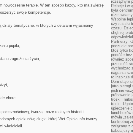
rozsądnym p
tym nowoczesne terapie. W ten sposób każdy, kto ma zwierzę
Relacje i w
była centrum
poszerzyć swoje kompetencje.
rozmawiamy,
Wspólne lepi
czy sałatki 
ą działy tematyczne, w których z detalami wyjaśniamy
czasu. Dziec
chętniej pr
odpowiedzial
Partnerzy, k
niu pupila,
poczucie par
ktoś tylko k
podróże bez
stanu zagrożenia życia,
również spo
przenieść si
wychodząc z 
nagrania sze
to inspiruje
Dom staje si
izyt,
jutro pierog
jeśli nie ws
próbowanie j
kle chore.
troski i mił
troski. Ugot
upieczenie c
społecznościową, tworząc bazę realnych historii i
lunchboxów n
mówią „zależ
domych opiekunów, dzięki której Wet-Opinia.info tworzy
konkretnej z
i właścicieli.
związany z 
babcią czy 