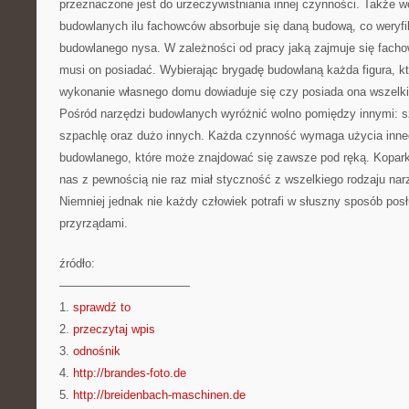
przeznaczone jest do urzeczywistniania innej czynności. Także wo
budowlanych ilu fachowców absorbuje się daną budową, co weryf
budowlanego nysa. W zależności od pracy jaką zajmuje się fachow
musi on posiadać. Wybierając brygadę budowlaną każda figura, kt
wykonanie własnego domu dowiaduje się czy posiada ona wszelki
Pośród narzędzi budowlanych wyróżnić wolno pomiędzy innymi: szu
szpachlę oraz dużo innych. Każda czynność wymaga użycia inneg
budowlanego, które może znajdować się zawsze pod ręką. Kopark
nas z pewnością nie raz miał styczność z wszelkiego rodzaju na
Niemniej jednak nie każdy człowiek potrafi w słuszny sposób posł
przyrządami.
źródło:
———————————
1.
sprawdź to
2.
przeczytaj wpis
3.
odnośnik
4.
http://brandes-foto.de
5.
http://breidenbach-maschinen.de