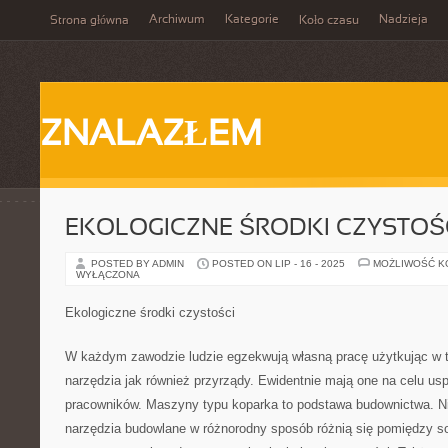
Archiwum
Kategorie
Nadzieja
Strona główna
Koło czasu
ZNALAZŁEM
EKOLOGICZNE ŚRODKI CZYSTOŚ
POSTED BY ADMIN
POSTED ON LIP - 16 - 2025
MOŻLIWOŚĆ 
WYŁĄCZONA
Ekologiczne środki czystości
W każdym zawodzie ludzie egzekwują własną pracę użytkując w t
narzędzia jak również przyrządy. Ewidentnie mają one na celu us
pracowników. Maszyny typu koparka to podstawa budownictwa. Nie
narzędzia budowlane w różnorodny sposób różnią się pomiędzy so