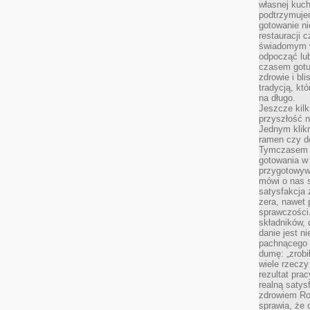
własnej kuch
podtrzymuje
gotowanie ni
restauracji 
świadomym 
odpocząć lu
czasem gotu
zdrowie i bl
tradycją, kt
na długo.
Jeszcze kilk
przyszłość n
Jednym klik
ramen czy do
Tymczasem ró
gotowania w
przygotowyw
mówi o nas 
satysfakcja 
zera, nawet 
sprawczości.
składników, 
danie jest n
pachnącego 
dumę: „zrobi
wiele rzeczy
rezultat prac
realną satys
zdrowiem R
sprawia, że 