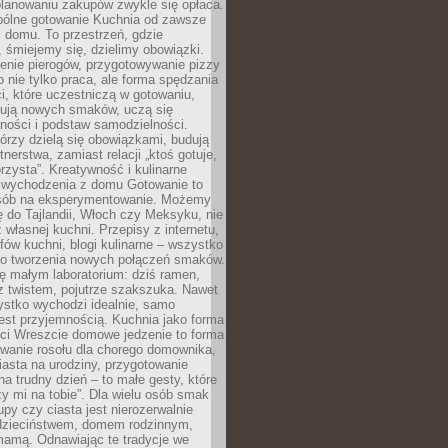
lanowaniu zakupów zwykle się opłaca.
spólne gotowanie Kuchnia od zawsze
 domu. To przestrzeń, gdzie
 śmiejemy się, dzielimy obowiązki.
enie pierogów, przygotowywanie pizzy
to nie tylko praca, ale forma spędzania
i, które uczestniczą w gotowaniu,
óbują nowych smaków, uczą się
ności i podstaw samodzielności.
tórzy dzielą się obowiązkami, budują
tnerstwa, zamiast relacji „ktoś gotuje,
orzysta”. Kreatywność i kulinarne
 wychodzenia z domu Gotowanie to
sób na eksperymentowanie. Możemy
ę do Tajlandii, Włoch czy Meksyku, nie
własnej kuchni. Przepisy z internetu,
fów kuchni, blogi kulinarne – wszystko
 do tworzenia nowych połączeń smaków.
ę małym laboratorium: dziś ramen,
i z twistem, pojutrze szakszuka. Nawet
zystko wychodzi idealnie, samo
est przyjemnością. Kuchnia jako forma
ości Wreszcie domowe jedzenie to forma
owanie rosołu dla chorego domownika,
iasta na urodziny, przygotowanie
a trudny dzień – to małe gesty, które
y mi na tobie”. Dla wielu osób smak
upy czy ciasta jest nierozerwalnie
dzieciństwem, domem rodzinnym,
mamą. Odnawiając te tradycje we