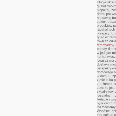
Długie skła
glukozowo-f
niepokój, z
domu pozwal
naprawdę tra
cukier, tłus
produktów pe
radykalnych 
przepisy. Co
tylko w trad
również odw
tematyczny
porady diete
w jednym mi
kontra wiec
również ma 
dostawą moż
perspektywi
domowego bu
w domu – np.
zjeść kilka 
za ułamek ce
zawsze jest
składników 
rozsądnym p
Relacje i w
była centrum
rozmawiamy,
Wspólne lepi
czy sałatki 