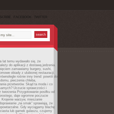
SCRIBE
FACEBOOK
TWITTER
a lat temu wydawało się, że
ależy do aplikacji z dostawą jedzenia.
nięciem zamawiamy burgery, sushi,
mowe obiady z ulubionej restauracji.
wnolegle rośnie inny trend: powrót do
 domu, pieczenia chleba,
ania przetworów. Skąd ta moda i co
samych? Uczucie sprawczości i
z tworzenia Przygotowanie posiłku od
prostego, daje ogromne poczucie
 Krojenie warzyw, mieszanie
doprawianie „na smak” sprawiają, że
iepowtarzalne. Gdy wyciągamy blachę
ciasta lub garnek gulaszu, czujemy