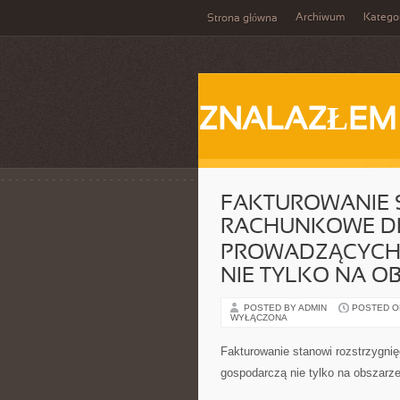
Archiwum
Katego
Strona główna
ZNALAZŁEM
FAKTUROWANIE 
RACHUNKOWE DL
PROWADZĄCYCH
NIE TYLKO NA O
POSTED BY ADMIN
POSTED ON 
WYŁĄCZONA
Fakturowanie stanowi rozstrzygni
gospodarczą nie tylko na obszarz