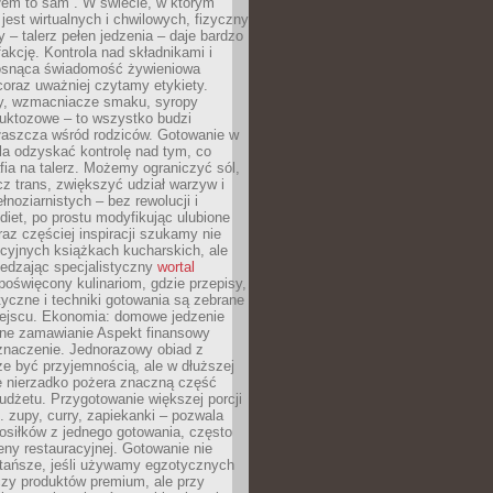
łem to sam”. W świecie, w którym
 jest wirtualnych i chwilowych, fizyczny
y – talerz pełen jedzenia – daje bardzo
fakcję. Kontrola nad składnikami i
osnąca świadomość żywieniowa
coraz uważniej czytamy etykiety.
dy, wzmacniacze smaku, syropy
ruktozowe – to wszystko budzi
właszcza wśród rodziców. Gotowanie w
a odzyskać kontrolę nad tym, co
fia na talerz. Możemy ograniczyć sól,
zcz trans, zwiększyć udział warzyw i
łnoziarnistych – bez rewolucji i
diet, po prostu modyfikując ulubione
raz częściej inspiracji szukamy nie
ycyjnych książkach kucharskich, ale
iedzając specjalistyczny
wortal
poświęcony kulinariom, gdzie przepisy,
tyczne i techniki gotowania są zebrane
ejscu. Ekonomia: domowe jedzenie
zne zamawianie Aspekt finansowy
znaczenie. Jednorazowy obiad z
e być przyjemnością, ale w dłuższej
e nierzadko pożera znaczną część
dżetu. Przygotowanie większej porcji
 zupy, curry, zapiekanki – pozwala
posiłków z jednego gotowania, często
ny restauracyjnej. Gotowanie nie
 tańsze, jeśli używamy egzotycznych
czy produktów premium, ale przy