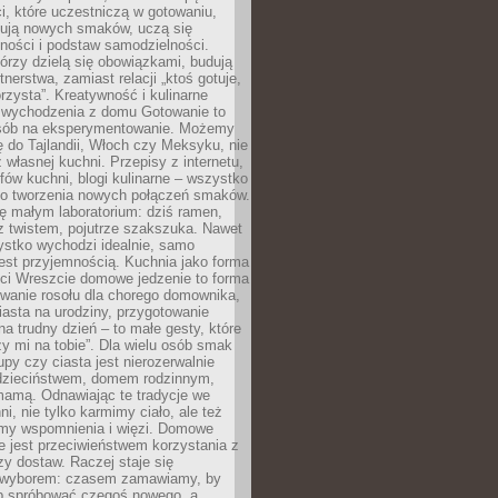
i, które uczestniczą w gotowaniu,
óbują nowych smaków, uczą się
ności i podstaw samodzielności.
tórzy dzielą się obowiązkami, budują
tnerstwa, zamiast relacji „ktoś gotuje,
orzysta”. Kreatywność i kulinarne
 wychodzenia z domu Gotowanie to
sób na eksperymentowanie. Możemy
ę do Tajlandii, Włoch czy Meksyku, nie
własnej kuchni. Przepisy z internetu,
fów kuchni, blogi kulinarne – wszystko
 do tworzenia nowych połączeń smaków.
ę małym laboratorium: dziś ramen,
i z twistem, pojutrze szakszuka. Nawet
zystko wychodzi idealnie, samo
est przyjemnością. Kuchnia jako forma
ości Wreszcie domowe jedzenie to forma
owanie rosołu dla chorego domownika,
iasta na urodziny, przygotowanie
a trudny dzień – to małe gesty, które
y mi na tobie”. Dla wielu osób smak
upy czy ciasta jest nierozerwalnie
dzieciństwem, domem rodzinnym,
mamą. Odnawiając te tradycje we
ni, nie tylko karmimy ciało, ale też
my wspomnienia i więzi. Domowe
e jest przeciwieństwem korzystania z
czy dostaw. Raczej staje się
wyborem: czasem zamawiamy, by
b spróbować czegoś nowego, a