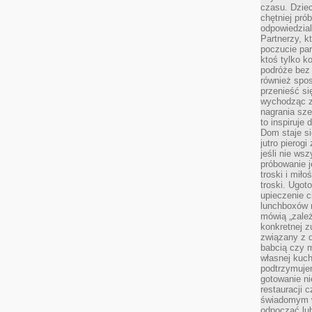
czasu. Dziec
chętniej pr
odpowiedzial
Partnerzy, k
poczucie par
ktoś tylko k
podróże bez
również spo
przenieść si
wychodząc z 
nagrania sze
to inspiruje
Dom staje si
jutro pierog
jeśli nie ws
próbowanie j
troski i mił
troski. Ugot
upieczenie c
lunchboxów n
mówią „zależ
konkretnej z
związany z 
babcią czy 
własnej kuch
podtrzymuje
gotowanie ni
restauracji 
świadomym 
odpocząć lu