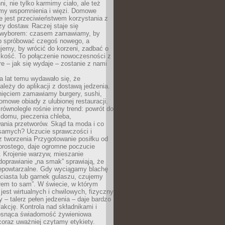
ni, nie tylko karmimy ciało, ale też
my wspomnienia i więzi. Domowe
e jest przeciwieństwem korzystania z
czy dostaw. Raczej staje się
wyborem: czasem zamawiamy, by
b spróbować czegoś nowego, a
jemy, by wrócić do korzeni, zadbać o
iskość. To połączenie nowoczesności z
óre – jak się wydaje – zostanie z nami
a lat temu wydawało się, że
ależy do aplikacji z dostawą jedzenia.
nięciem zamawiamy burgery, sushi,
mowe obiady z ulubionej restauracji.
wnolegle rośnie inny trend: powrót do
 domu, pieczenia chleba,
ania przetworów. Skąd ta moda i co
samych? Uczucie sprawczości i
z tworzenia Przygotowanie posiłku od
prostego, daje ogromne poczucie
 Krojenie warzyw, mieszanie
doprawianie „na smak” sprawiają, że
iepowtarzalne. Gdy wyciągamy blachę
ciasta lub garnek gulaszu, czujemy
łem to sam”. W świecie, w którym
 jest wirtualnych i chwilowych, fizyczny
y – talerz pełen jedzenia – daje bardzo
fakcję. Kontrola nad składnikami i
osnąca świadomość żywieniowa
coraz uważniej czytamy etykiety.