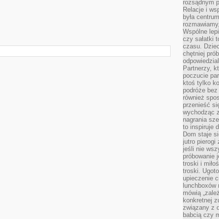
rozsądnym p
Relacje i w
była centrum
rozmawiamy,
Wspólne lepi
czy sałatki 
czasu. Dziec
chętniej pr
odpowiedzial
Partnerzy, k
poczucie par
ktoś tylko k
podróże bez
również spo
przenieść si
wychodząc z 
nagrania sze
to inspiruje
Dom staje si
jutro pierog
jeśli nie ws
próbowanie j
troski i mił
troski. Ugot
upieczenie c
lunchboxów n
mówią „zależ
konkretnej z
związany z 
babcią czy 