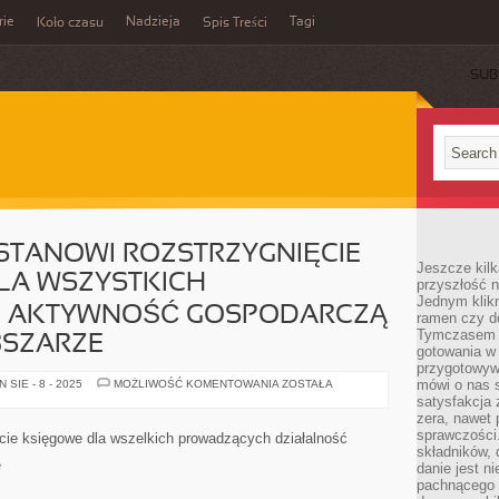
rie
Nadzieja
Tagi
Koło czasu
Spis Treści
SUB
STANOWI ROZSTRZYGNIĘCIE
Jeszcze kilk
A WSZYSTKICH
przyszłość n
Jednym klik
 AKTYWNOŚĆ GOSPODARCZĄ
ramen czy do
Tymczasem ró
BSZARZE
gotowania w
przygotowyw
FAKTUROWANIE
mówi o nas 
SIE - 8 - 2025
MOŻLIWOŚĆ KOMENTOWANIA
ZOSTAŁA
STANOWI
satysfakcja 
ROZSTRZYGNIĘCIE
zera, nawet 
RACHUNKOWE
DLA
sprawczości.
ęcie księgowe dla wszelkich prowadzących działalność
WSZYSTKICH
składników, 
PROWADZĄCYCH
e
danie jest n
AKTYWNOŚĆ
GOSPODARCZĄ
pachnącego 
NIE