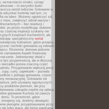
dy, wzmacniacze smaku, syropy
ruktozowe – to wszystko budzi
właszcza wśród rodziców. Gotowanie w
a odzyskać kontrolę nad tym, co
fia na talerz. Możemy ograniczyć sól,
zcz trans, zwiększyć udział warzyw i
łnoziarnistych – bez rewolucji i
diet, po prostu modyfikując ulubione
raz częściej inspiracji szukamy nie
ycyjnych książkach kucharskich, ale
iedzając specjalistyczny
wortal
poświęcony kulinariom, gdzie przepisy,
tyczne i techniki gotowania są zebrane
ejscu. Ekonomia: domowe jedzenie
zne zamawianie Aspekt finansowy
znaczenie. Jednorazowy obiad z
e być przyjemnością, ale w dłuższej
e nierzadko pożera znaczną część
dżetu. Przygotowanie większej porcji
 zupy, curry, zapiekanki – pozwala
posiłków z jednego gotowania, często
ny restauracyjnej. Gotowanie nie
 tańsze, jeśli używamy egzotycznych
czy produktów premium, ale przy
lanowaniu zakupów zwykle się opłaca.
spólne gotowanie Kuchnia od zawsze
 domu. To przestrzeń, gdzie
 śmiejemy się, dzielimy obowiązki.
enie pierogów, przygotowywanie pizzy
to nie tylko praca, ale forma spędzania