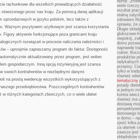
dumę: „zrobi
TYLKO
ęcie rachunkowe dla wszelkich prowadzących działalność
wiele rzeczy
NA
OBSZARZE
rezultat prac
 stworzonego przez nas kraju. Za pomocą danej aplikacji
realną satys
sm sprzedażowych w języku polskim, lecz także z
zdrowiem R
sprawia, że 
go. Ważnym pozytywem użytkowym jest szansa korzystania
Długie skła
glukozowo-f
. Figury aktywnie funkcjonujące poza granicami kraju
niepokój, z
ogicznych rozwiązań w procesie naliczania należności i
domu pozwal
naprawdę tra
ków – uprzejmie zapraszamy program do faktur. Dostępność
cukier, tłus
t automatycznie aktualizowany przez program, jest wobec
produktów pe
radykalnych 
em gospodarczym. Inną opcją inżynieryjną jest szansa
przepisy. Co
tylko w trad
ów swoich kontrahentów w niezbędnymi danymi
również odw
oli na prostą ewidencję wszystkich wykorzystujących z
tematyczny
porady diete
 naszego przedsiębiorstwa. Poszczególnych kontrahentów
w jednym mi
ż w różnych kategoriach zbiorczych, co o wiele ułatwi
kontra wiec
również ma 
dostawą moż
perspektywi
domowego bu
w domu – np.
zjeść kilka 
za ułamek ce
zawsze jest
składników 