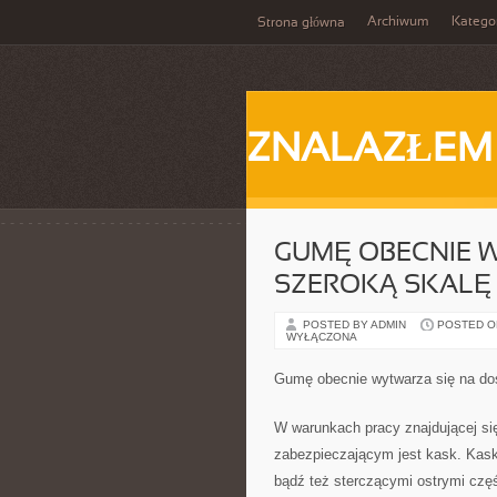
Archiwum
Katego
Strona główna
ZNALAZŁEM
GUMĘ OBECNIE 
SZEROKĄ SKALĘ
POSTED BY ADMIN
POSTED ON
WYŁĄCZONA
Gumę obecnie wytwarza się na do
W warunkach pracy znajdującej si
zabezpieczającym jest kask. Kask
bądź też sterczącymi ostrymi częś