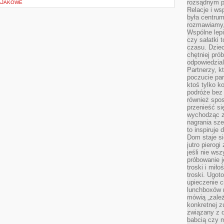
rozsądnym p
KAJAKOWE
Relacje i w
była centrum
rozmawiamy,
Wspólne lepi
czy sałatki 
czasu. Dziec
chętniej pr
odpowiedzial
Partnerzy, k
poczucie par
ktoś tylko k
podróże bez
również spo
przenieść si
wychodząc z 
nagrania sze
to inspiruje
Dom staje si
jutro pierog
jeśli nie ws
próbowanie j
troski i mił
troski. Ugot
upieczenie c
lunchboxów n
mówią „zależ
konkretnej z
związany z 
babcią czy 