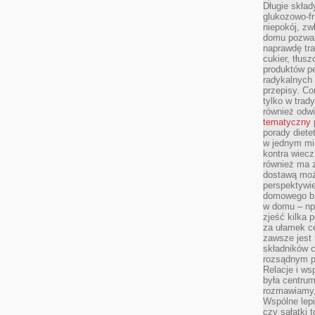
Długie skła
glukozowo-f
niepokój, z
domu pozwal
naprawdę tra
cukier, tłus
produktów pe
radykalnych 
przepisy. Co
tylko w trad
również odw
tematyczny
porady diete
w jednym mi
kontra wiec
również ma 
dostawą moż
perspektywi
domowego bu
w domu – np.
zjeść kilka 
za ułamek ce
zawsze jest
składników 
rozsądnym p
Relacje i w
była centrum
rozmawiamy,
Wspólne lepi
czy sałatki 