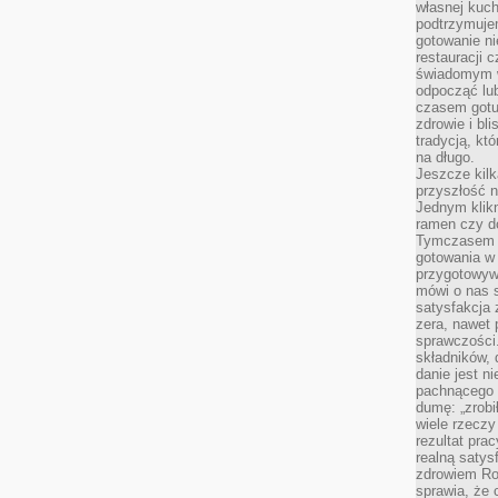
własnej kuch
podtrzymuje
gotowanie ni
restauracji 
świadomym 
odpocząć lu
czasem gotu
zdrowie i bl
tradycją, kt
na długo.
Jeszcze kilk
przyszłość n
Jednym klik
ramen czy do
Tymczasem ró
gotowania w
przygotowyw
mówi o nas 
satysfakcja 
zera, nawet 
sprawczości.
składników, 
danie jest n
pachnącego 
dumę: „zrobi
wiele rzeczy
rezultat prac
realną satys
zdrowiem R
sprawia, że 