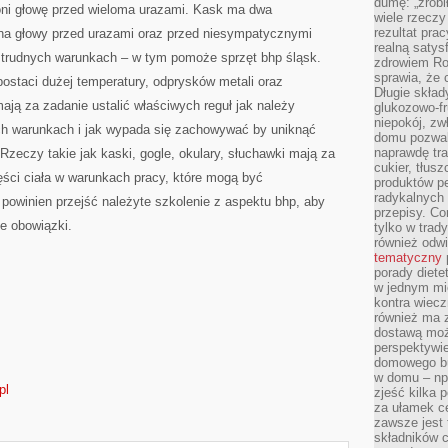
dumę: „zrobi
roni głowę przed wieloma urazami. Kask ma dwa
wiele rzeczy
rezultat prac
na głowy przed urazami oraz przed niesympatycznymi
realną satys
 trudnych warunkach – w tym pomoże sprzęt bhp śląsk.
zdrowiem R
sprawia, że 
staci dużej temperatury, odprysków metali oraz
Długie skła
ją za zadanie ustalić właściwych reguł jak należy
glukozowo-f
niepokój, z
h warunkach i jak wypada się zachowywać by uniknąć
domu pozwal
naprawdę tra
Rzeczy takie jak kaski, gogle, okulary, słuchawki mają za
cukier, tłus
ści ciała w warunkach pracy, które mogą być
produktów pe
radykalnych 
powinien przejść należyte szkolenie z aspektu bhp, aby
przepisy. Co
e obowiązki.
tylko w trad
również odw
tematyczny
porady diete
w jednym mi
kontra wiec
również ma 
dostawą moż
perspektywi
domowego bu
w domu – np.
pl
zjeść kilka 
za ułamek ce
zawsze jest
składników 