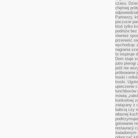
czasu. Dziec
chętniej pr
odpowiedzial
Partnerzy, k
poczucie par
ktoś tylko k
podróże bez
również spo
przenieść si
wychodząc z 
nagrania sze
to inspiruje
Dom staje si
jutro pierog
jeśli nie ws
próbowanie j
troski i mił
troski. Ugot
upieczenie c
lunchboxów n
mówią „zależ
konkretnej z
związany z 
babcią czy 
własnej kuch
podtrzymuje
gotowanie ni
restauracji 
świadomym 
odpocząć lu