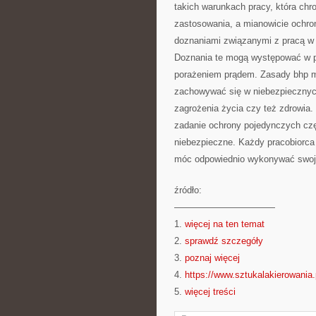
takich warunkach pracy, która ch
zastosowania, a mianowicie ochro
doznaniami związanymi z pracą w
Doznania te mogą występować w po
porażeniem prądem. Zasady bhp ma
zachowywać się w niebezpiecznyc
zagrożenia życia czy też zdrowia. 
zadanie ochrony pojedynczych czę
niebezpieczne. Każdy pracobiorca 
móc odpowiednio wykonywać swoj
źródło:
———————————
1.
więcej na ten temat
2.
sprawdź szczegóły
3.
poznaj więcej
4.
https://www.sztukalakierowania.
5.
więcej treści