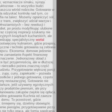
dy, wzmacniacze smaku, syropy
ruktozowe – to wszystko budzi
właszcza wśród rodziców. Gotowanie w
a odzyskać kontrolę nad tym, co
fia na talerz. Możemy ograniczyć sól,
zcz trans, zwiększyć udział warzyw i
łnoziarnistych – bez rewolucji i
diet, po prostu modyfikując ulubione
raz częściej inspiracji szukamy nie
ycyjnych książkach kucharskich, ale
iedzając specjalistyczny
wortal
poświęcony kulinariom, gdzie przepisy,
tyczne i techniki gotowania są zebrane
ejscu. Ekonomia: domowe jedzenie
zne zamawianie Aspekt finansowy
znaczenie. Jednorazowy obiad z
e być przyjemnością, ale w dłuższej
e nierzadko pożera znaczną część
dżetu. Przygotowanie większej porcji
 zupy, curry, zapiekanki – pozwala
posiłków z jednego gotowania, często
ny restauracyjnej. Gotowanie nie
 tańsze, jeśli używamy egzotycznych
czy produktów premium, ale przy
lanowaniu zakupów zwykle się opłaca.
spólne gotowanie Kuchnia od zawsze
 domu. To przestrzeń, gdzie
 śmiejemy się, dzielimy obowiązki.
enie pierogów, przygotowywanie pizzy
to nie tylko praca, ale forma spędzania