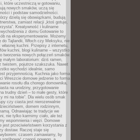
i, które uczestniczą w gotowaniu,
óbują nowych smaków, uczą się
ności i podstaw samodzielności.
tórzy dzielą się obowiązkami, budują
tnerstwa, zamiast relacji „ktoś gotuje,
orzysta”. Kreatywność i kulinarne
 wychodzenia z domu Gotowanie to
sób na eksperymentowanie. Możemy
ę do Tajlandii, Włoch czy Meksyku, nie
własnej kuchni. Przepisy z internetu,
fów kuchni, blogi kulinarne – wszystko
 do tworzenia nowych połączeń smaków.
ę małym laboratorium: dziś ramen,
i z twistem, pojutrze szakszuka. Nawet
zystko wychodzi idealnie, samo
est przyjemnością. Kuchnia jako forma
ości Wreszcie domowe jedzenie to forma
owanie rosołu dla chorego domownika,
iasta na urodziny, przygotowanie
a trudny dzień – to małe gesty, które
y mi na tobie”. Dla wielu osób smak
upy czy ciasta jest nierozerwalnie
dzieciństwem, domem rodzinnym,
mamą. Odnawiając te tradycje we
ni, nie tylko karmimy ciało, ale też
my wspomnienia i więzi. Domowe
e jest przeciwieństwem korzystania z
czy dostaw. Raczej staje się
wyborem: czasem zamawiamy, by
b spróbować czegoś nowego, a