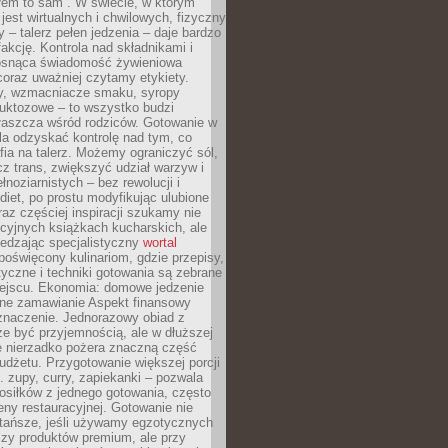
łem to sam”. W świecie, w którym
 jest wirtualnych i chwilowych, fizyczny
y – talerz pełen jedzenia – daje bardzo
fakcję. Kontrola nad składnikami i
osnąca świadomość żywieniowa
coraz uważniej czytamy etykiety.
dy, wzmacniacze smaku, syropy
ruktozowe – to wszystko budzi
właszcza wśród rodziców. Gotowanie w
a odzyskać kontrolę nad tym, co
fia na talerz. Możemy ograniczyć sól,
zcz trans, zwiększyć udział warzyw i
łnoziarnistych – bez rewolucji i
diet, po prostu modyfikując ulubione
raz częściej inspiracji szukamy nie
ycyjnych książkach kucharskich, ale
iedzając specjalistyczny
wortal
poświęcony kulinariom, gdzie przepisy,
tyczne i techniki gotowania są zebrane
ejscu. Ekonomia: domowe jedzenie
zne zamawianie Aspekt finansowy
znaczenie. Jednorazowy obiad z
e być przyjemnością, ale w dłuższej
e nierzadko pożera znaczną część
dżetu. Przygotowanie większej porcji
 zupy, curry, zapiekanki – pozwala
posiłków z jednego gotowania, często
ny restauracyjnej. Gotowanie nie
 tańsze, jeśli używamy egzotycznych
czy produktów premium, ale przy