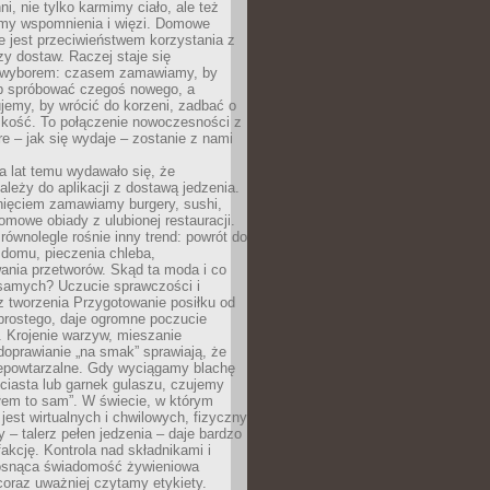
ni, nie tylko karmimy ciało, ale też
my wspomnienia i więzi. Domowe
e jest przeciwieństwem korzystania z
czy dostaw. Raczej staje się
wyborem: czasem zamawiamy, by
b spróbować czegoś nowego, a
jemy, by wrócić do korzeni, zadbać o
iskość. To połączenie nowoczesności z
óre – jak się wydaje – zostanie z nami
a lat temu wydawało się, że
ależy do aplikacji z dostawą jedzenia.
nięciem zamawiamy burgery, sushi,
mowe obiady z ulubionej restauracji.
wnolegle rośnie inny trend: powrót do
 domu, pieczenia chleba,
ania przetworów. Skąd ta moda i co
samych? Uczucie sprawczości i
z tworzenia Przygotowanie posiłku od
prostego, daje ogromne poczucie
 Krojenie warzyw, mieszanie
doprawianie „na smak” sprawiają, że
iepowtarzalne. Gdy wyciągamy blachę
ciasta lub garnek gulaszu, czujemy
łem to sam”. W świecie, w którym
 jest wirtualnych i chwilowych, fizyczny
y – talerz pełen jedzenia – daje bardzo
fakcję. Kontrola nad składnikami i
osnąca świadomość żywieniowa
coraz uważniej czytamy etykiety.