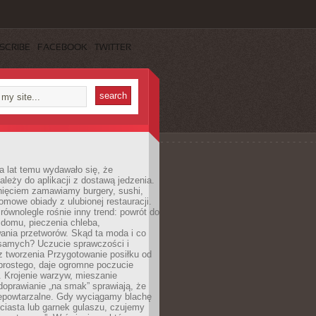
SCRIBE
FACEBOOK
TWITTER
a lat temu wydawało się, że
ależy do aplikacji z dostawą jedzenia.
nięciem zamawiamy burgery, sushi,
mowe obiady z ulubionej restauracji.
wnolegle rośnie inny trend: powrót do
 domu, pieczenia chleba,
ania przetworów. Skąd ta moda i co
samych? Uczucie sprawczości i
z tworzenia Przygotowanie posiłku od
prostego, daje ogromne poczucie
 Krojenie warzyw, mieszanie
doprawianie „na smak” sprawiają, że
iepowtarzalne. Gdy wyciągamy blachę
ciasta lub garnek gulaszu, czujemy