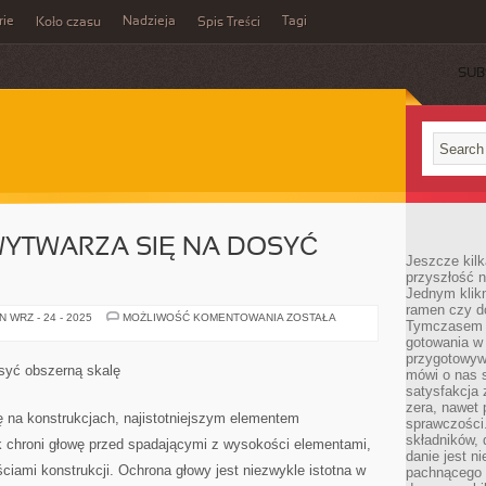
rie
Nadzieja
Tagi
Koło czasu
Spis Treści
SUB
WYTWARZA SIĘ NA DOSYĆ
Jeszcze kilk
przyszłość n
Jednym klik
ramen czy do
GUMĘ
 WRZ - 24 - 2025
MOŻLIWOŚĆ KOMENTOWANIA
ZOSTAŁA
Tymczasem ró
OBECNIE
WYTWARZA
gotowania w
SIĘ
przygotowyw
NA
syć obszerną skalę
mówi o nas 
DOSYĆ
SZEROKĄ
satysfakcja 
SKALĘ
zera, nawet 
ę na konstrukcjach, najistotniejszym elementem
sprawczości.
składników, 
 chroni głowę przed spadającymi z wysokości elementami,
danie jest n
ciami konstrukcji. Ochrona głowy jest niezwykle istotna w
pachnącego 