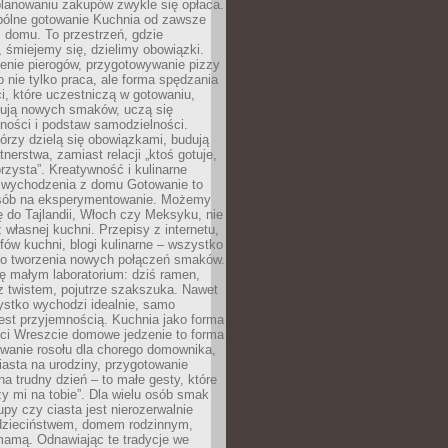
lanowaniu zakupów zwykle się opłaca.
spólne gotowanie Kuchnia od zawsze
 domu. To przestrzeń, gdzie
 śmiejemy się, dzielimy obowiązki.
enie pierogów, przygotowywanie pizzy
to nie tylko praca, ale forma spędzania
i, które uczestniczą w gotowaniu,
óbują nowych smaków, uczą się
ności i podstaw samodzielności.
tórzy dzielą się obowiązkami, budują
tnerstwa, zamiast relacji „ktoś gotuje,
orzysta”. Kreatywność i kulinarne
 wychodzenia z domu Gotowanie to
sób na eksperymentowanie. Możemy
ę do Tajlandii, Włoch czy Meksyku, nie
własnej kuchni. Przepisy z internetu,
fów kuchni, blogi kulinarne – wszystko
 do tworzenia nowych połączeń smaków.
ę małym laboratorium: dziś ramen,
i z twistem, pojutrze szakszuka. Nawet
zystko wychodzi idealnie, samo
est przyjemnością. Kuchnia jako forma
ości Wreszcie domowe jedzenie to forma
owanie rosołu dla chorego domownika,
iasta na urodziny, przygotowanie
a trudny dzień – to małe gesty, które
y mi na tobie”. Dla wielu osób smak
upy czy ciasta jest nierozerwalnie
dzieciństwem, domem rodzinnym,
mamą. Odnawiając te tradycje we