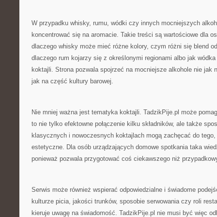
W przypadku whisky, rumu, wódki czy innych mocniejszych alkoh
koncentrować się na aromacie. Takie treści są wartościowe dla os
dlaczego whisky może mieć różne kolory, czym różni się blend o
dlaczego rum kojarzy się z określonymi regionami albo jak wódka
koktajli. Strona pozwala spojrzeć na mocniejsze alkohole nie jak n
jak na część kultury barowej.
Nie mniej ważna jest tematyka koktajli. TadzikPije.pl może pomag
to nie tylko efektowne połączenie kilku składników, ale także spo
klasycznych i nowoczesnych koktajlach mogą zachęcać do tego, 
estetyczne. Dla osób urządzających domowe spotkania taka wied
ponieważ pozwala przygotować coś ciekawszego niż przypadkow
Serwis może również wspierać odpowiedzialne i świadome podejśc
kulturze picia, jakości trunków, sposobie serwowania czy roli resta
kieruje uwagę na świadomość. TadzikPije.pl nie musi być więc od