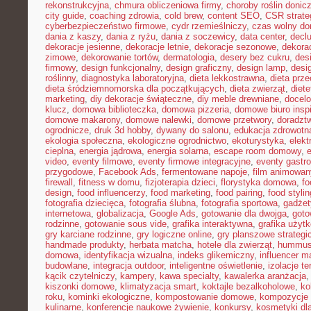
rekonstrukcyjna
,
chmura obliczeniowa firmy
,
choroby roślin doni
city guide
,
coaching zdrowia
,
cold brew
,
content SEO
,
CSR strate
cyberbezpieczeństwo firmowe
,
cydr rzemieślniczy
,
czas wolny do
dania z kaszy
,
dania z ryżu
,
dania z soczewicy
,
data center
,
declu
dekoracje jesienne
,
dekoracje letnie
,
dekoracje sezonowe
,
dekora
zimowe
,
dekorowanie tortów
,
dermatologia
,
desery bez cukru
,
des
firmowy
,
design funkcjonalny
,
design graficzny
,
design lamp
,
desi
roślinny
,
diagnostyka laboratoryjna
,
dieta lekkostrawna
,
dieta prz
dieta śródziemnomorska dla początkujących
,
dieta zwierząt
,
diet
marketing
,
diy dekoracje świąteczne
,
diy meble drewniane
,
docelo
klucz
,
domowa biblioteczka
,
domowa pizzeria
,
domowe biuro inspi
domowe makarony
,
domowe nalewki
,
domowe przetwory
,
doradzt
ogrodnicze
,
druk 3d hobby
,
dywany do salonu
,
edukacja zdrowotn
ekologia społeczna
,
ekologiczne ogrodnictwo
,
ekoturystyka
,
elekt
cieplna
,
energia jądrowa
,
energia solarna
,
escape room domowy
,
video
,
eventy filmowe
,
eventy firmowe integracyjne
,
eventy gastr
przygodowe
,
Facebook Ads
,
fermentowane napoje
,
film animowan
firewall
,
fitness w domu
,
fizjoterapia dzieci
,
florystyka domowa
,
fo
design
,
food influencerzy
,
food marketing
,
food pairing
,
food stylin
fotografia dziecięca
,
fotografia ślubna
,
fotografia sportowa
,
gadżet
internetowa
,
globalizacja
,
Google Ads
,
gotowanie dla dwojga
,
goto
rodzinne
,
gotowanie sous vide
,
grafika interaktywna
,
grafika użyt
gry karciane rodzinne
,
gry logiczne online
,
gry planszowe strategi
handmade produkty
,
herbata matcha
,
hotele dla zwierząt
,
hummus
domowa
,
identyfikacja wizualna
,
indeks glikemiczny
,
influencer m
budowlane
,
integracja outdoor
,
inteligentne oświetlenie
,
izolacje t
kącik czytelniczy
,
kampery
,
kawa specialty
,
kawalerka aranżacja
kiszonki domowe
,
klimatyzacja smart
,
koktajle bezalkoholowe
,
ko
roku
,
kominki ekologiczne
,
kompostowanie domowe
,
kompozycje 
kulinarne
,
konferencje naukowe żywienie
,
konkursy
,
kosmetyki dla