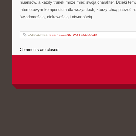
niuansów, a każdy trunek może mieć swoją charakter. Dzięki temu
internetowym kompendium dla wszystkich, którzy chcą patrzeć na
świadomością, ciekawością i otwartością.
CATEGORIES:
BEZPIECZEŃSTWO I EKOLOGIA
Comments are closed.