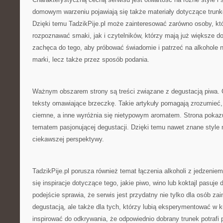
domowym warzeniu pojawiają się także materiały dotyczące trunk
Dzięki temu TadzikPije.pl może zainteresować zarówno osoby, któ
rozpoznawać smaki, jak i czytelników, którzy mają już większe d
zachęca do tego, aby próbować świadomie i patrzeć na alkohole n
marki, lecz także przez sposób podania.
Ważnym obszarem strony są treści związane z degustacją piwa. C
teksty omawiające brzeczkę. Takie artykuły pomagają zrozumieć, 
ciemne, a inne wyróżnia się nietypowym aromatem. Strona pokaz
tematem pasjonującej degustacji. Dzięki temu nawet znane styl
ciekawszej perspektywy.
TadzikPije.pl porusza również temat łączenia alkoholi z jedzenie
się inspiracje dotyczące tego, jakie piwo, wino lub koktajl pasuje
podejście sprawia, że serwis jest przydatny nie tylko dla osób z
degustacją, ale także dla tych, którzy lubią eksperymentować w 
inspirować do odkrywania, że odpowiednio dobrany trunek potrafi 