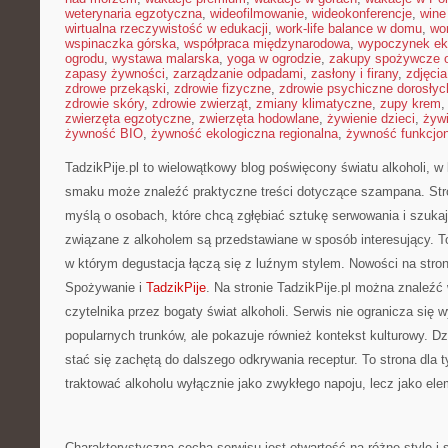
weterynaria egzotyczna
,
wideofilmowanie
,
wideokonferencje
,
wine
wirtualna rzeczywistość w edukacji
,
work-life balance w domu
,
wo
wspinaczka górska
,
współpraca międzynarodowa
,
wypoczynek ek
ogrodu
,
wystawa malarska
,
yoga w ogrodzie
,
zakupy spożywcze o
zapasy żywności
,
zarządzanie odpadami
,
zasłony i firany
,
zdjęci
zdrowe przekąski
,
zdrowie fizyczne
,
zdrowie psychiczne dorosłyc
zdrowie skóry
,
zdrowie zwierząt
,
zmiany klimatyczne
,
zupy krem
zwierzęta egzotyczne
,
zwierzęta hodowlane
,
żywienie dzieci
,
żyw
żywność BIO
,
żywność ekologiczna regionalna
,
żywność funkcjo
TadzikPije.pl to wielowątkowy blog poświęcony światu alkoholi, w
smaku może znaleźć praktyczne treści dotyczące szampana. Str
myślą o osobach, które chcą zgłębiać sztukę serwowania i szukaj
związane z alkoholem są przedstawiane w sposób interesujący. 
w którym degustacja łączą się z luźnym stylem. Nowości na stron
Spożywanie i
TadzikPije
. Na stronie TadzikPije.pl można znaleźć
czytelnika przez bogaty świat alkoholi. Serwis nie ogranicza się 
popularnych trunków, ale pokazuje również kontekst kulturowy. D
stać się zachętą do dalszego odkrywania receptur. To strona dla t
traktować alkoholu wyłącznie jako zwykłego napoju, lecz jako elem
Charakterystyczną cechą serwisu jest otwartość na różne style i 