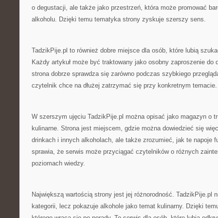
o degustacji, ale także jako przestrzeń, która może promować bard
alkoholu. Dzięki temu tematyka strony zyskuje szerszy sens.
TadzikPije.pl to również dobre miejsce dla osób, które lubią szuk
Każdy artykuł może być traktowany jako osobny zaproszenie do d
strona dobrze sprawdza się zarówno podczas szybkiego przeglądan
czytelnik chce na dłużej zatrzymać się przy konkretnym temacie. Je
W szerszym ujęciu TadzikPije.pl można opisać jako magazyn o tr
kulinarne. Strona jest miejscem, gdzie można dowiedzieć się więce
drinkach i innych alkoholach, ale także zrozumieć, jak te napoje fu
sprawia, że serwis może przyciągać czytelników o różnych zaint
poziomach wiedzy.
Największą wartością strony jest jej różnorodność. TadzikPije.pl 
kategorii, lecz pokazuje alkohole jako temat kulinarny. Dzięki t
którego wraca się po porady. To serwis dla osób, które lubią odk