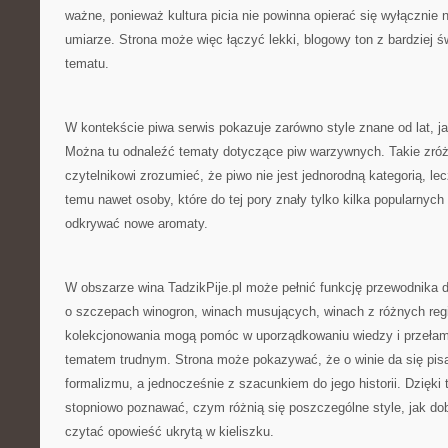
ważne, ponieważ kultura picia nie powinna opierać się wyłącznie na
umiarze. Strona może więc łączyć lekki, blogowy ton z bardziej
tematu.
W kontekście piwa serwis pokazuje zarówno style znane od lat, ja
Można tu odnaleźć tematy dotyczące piw warzywnych. Takie zró
czytelnikowi zrozumieć, że piwo nie jest jednorodną kategorią, le
temu nawet osoby, które do tej pory znały tylko kilka popularnyc
odkrywać nowe aromaty.
W obszarze wina TadzikPije.pl może pełnić funkcję przewodnika d
o szczepach winogron, winach musujących, winach z różnych re
kolekcjonowania mogą pomóc w uporządkowaniu wiedzy i przełama
tematem trudnym. Strona może pokazywać, że o winie da się pis
formalizmu, a jednocześnie z szacunkiem do jego historii. Dzięki
stopniowo poznawać, czym różnią się poszczególne style, jak dobi
czytać opowieść ukrytą w kieliszku.