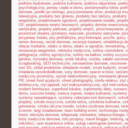
podróże budżetowe
,
podróże kulinarne
,
podróże objazdowe
,
podró
psychologiczna
,
pompy ciepła w domu
,
porównywarka lotów
,
portf
domowe
,
posiłki po treningu
,
pozycjonowanie stron
,
produkcja mu
telewizyjna
,
produkty bez glutenu
,
produkty bez laktozy
,
produkty 
wegańskie
,
projektowanie ogrodzeń
,
projektowanie światła
,
projek
UX
,
projektowanie wnętrz biurowych
,
projekty domów nowoczesn
wertykalne
,
projekty parkowe
,
projekty wnętrz
,
przechowywanie
,
p
przestrzeń otwarta
,
przetwory owocowe
,
przetwory warzywne
,
prz
przyprawy świata
,
psy profilaktyka
,
psychoterapia
,
puzzle
,
quizy
,
ramen domowy
,
ravioli domowe
,
recenzje kawiarni
,
rehabilitacja 
relacje medialne
,
relaks w domu
,
relaks w ogrodzie
,
remarketing
,
restauracje wegańskie
,
robotyka medyczna
,
rośliny cieniolubne
,
r
pielęgnacja
,
rośliny egzotyczne
,
rośliny na balkon
,
rośliny oczysz
górskie
,
rozrywka domowa
,
rynek lokalny
,
rzeźba
,
sałatki sezono
scrapbooking
,
SEO techniczne
,
serowarstwo domowe
,
sezonowe
sieć 5G
,
skład produktów
,
składanie modeli
,
smart budynki
,
smart
śniadania wysokobiałkowe
,
sosy domowe
,
spacer w lesie
,
spiżar
medyczny przenośny
,
sprzęt telekonferencyjny
,
sterowanie głose
PR
,
street food azjatycki
,
street photography
,
strefa relaksu
,
styl 
eklektyczny
,
styl japandi
,
styl maksymalistyczny
,
styl mid-centur
modern farmhouse
,
superfood lokalne
,
suplementy diety
,
surowce 
domu
,
suszone kwiaty
,
świece sojowe
,
święta kulinarne
,
systemy
systemy nawadniające
,
systemy zabezpieczeń domowych
,
szkodn
projekty
,
szkoła muzyczna
,
szkoła tańca
,
szkolenia kulinarne
,
szk
gotowania
,
sztuka uliczna murale
,
sztuka użytkowa domowa
,
tan
ścienne
,
targi śniadaniowe
,
team building event
,
technologia med
home
,
tekstylia domowe
,
teleporady zdrowotne
,
telepsychologia
,
testy medyczne domowe
,
tofu przepisy
,
travel blogger
,
trekking
,
u
mikroliści
,
user experience online
,
usługi cateringowe premium
,
w
nad morzem
,
wakacje premium
,
wakacje w górach
,
wakacje w Po