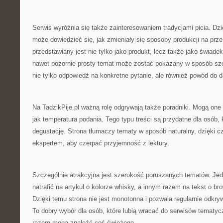
Serwis wyróżnia się także zainteresowaniem tradycjami picia. Dzi
może dowiedzieć się, jak zmieniały się sposoby produkcji na przes
przedstawiany jest nie tylko jako produkt, lecz także jako świadek 
nawet pozornie prosty temat może zostać pokazany w sposób sze
nie tylko odpowiedź na konkretne pytanie, ale również powód do 
Na TadzikPije.pl ważną rolę odgrywają także poradniki. Mogą one
jak temperatura podania. Tego typu treści są przydatne dla osób,
degustację. Strona tłumaczy tematy w sposób naturalny, dzięki c
ekspertem, aby czerpać przyjemność z lektury.
Szczególnie atrakcyjna jest szerokość poruszanych tematów. Jed
natrafić na artykuł o kolorze whisky, a innym razem na tekst o br
Dzięki temu strona nie jest monotonna i pozwala regularnie odkr
To dobry wybór dla osób, które lubią wracać do serwisów temat
razem mogą znaleźć coś świeżego.