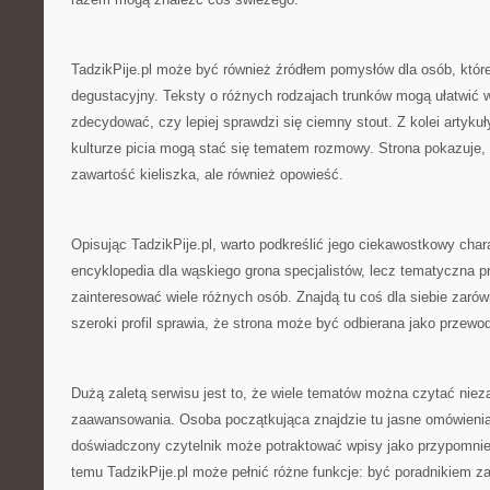
TadzikPije.pl może być również źródłem pomysłów dla osób, które
degustacyjny. Teksty o różnych rodzajach trunków mogą ułatwić w
zdecydować, czy lepiej sprawdzi się ciemny stout. Z kolei artykuły
kulturze picia mogą stać się tematem rozmowy. Strona pokazuje, ż
zawartość kieliszka, ale również opowieść.
Opisując TadzikPije.pl, warto podkreślić jego ciekawostkowy chara
encyklopedia dla wąskiego grona specjalistów, lecz tematyczna p
zainteresować wiele różnych osób. Znajdą tu coś dla siebie zarów
szeroki profil sprawia, że strona może być odbierana jako przewod
Dużą zaletą serwisu jest to, że wiele tematów można czytać niez
zaawansowania. Osoba początkująca znajdzie tu jasne omówienia,
doświadczony czytelnik może potraktować wpisy jako przypomnie
temu TadzikPije.pl może pełnić różne funkcje: być poradnikiem 