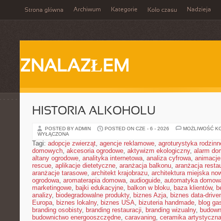
Archiwum
Kategorie
Nadzieja
Strona główna
Koło czasu
ZNALAZŁEM
HISTORIA ALKOHOLU
POSTED BY ADMIN
POSTED ON CZE - 6 - 2026
MOŻLIWOŚĆ K
WYŁĄCZONA
Tagi:
adopcje zwierząt
,
agencje reklamowe
,
agroturystyka rodzinn
domowych
,
akcesoria ogrodowe
,
aktywizm ekologiczny
,
alarm d
altany ogrodowe
,
analityka internetowa
,
analiza cyfrowa
,
animacje
rescue
,
aplikacje dietetyczne
,
aranżacja balkonu
,
aranżacja restau
aranżacje tarasowe
,
architekt krajobrazu
,
architektura miejska n
ogrodowa
,
aromaterapia domowa
,
audioguide
,
automatyka domow
marketingowe
,
bajki edukacyjne
,
balkon w bloku
,
baza klientów
,
b
analizy
,
biodegradowalne produkty
,
biznes Azja
,
biznes data-drive
Europa
,
biznes lokalny
,
biznes USA
,
bizuteria handmade
,
blog ga
branding osobisty
,
branding restauracji
,
branding wizualny
,
budown
budownictwo energooszczędne
,
caravaning
,
ceramika artystyczn