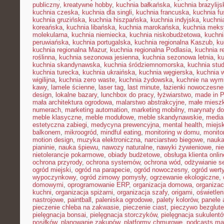
publiczny
,
kreatywne hobby
,
kuchnia bałkańska
,
kuchnia brazylijs
kuchnia czeska
,
kuchnia dla singli
,
kuchnia francuska
,
kuchnia fu
kuchnia gruzińska
,
kuchnia hiszpańska
,
kuchnia indyjska
,
kuchni
koreańska
,
kuchnia libańska
,
kuchnia marokańska
,
kuchnia mek
molekularna
,
kuchnia niemiecka
,
kuchnia niskobudżetowa
,
kuchni
peruwiańska
,
kuchnia portugalska
,
kuchnia regionalna Kaszub
,
ku
kuchnia regionalna Mazur
,
kuchnia regionalna Podlasia
,
kuchnia r
roślinna
,
kuchnia sezonowa jesienna
,
kuchnia sezonowa letnia
,
k
kuchnia skandynawska
,
kuchnia śródziemnomorska
,
kuchnia stu
kuchnia turecka
,
kuchnia ukraińska
,
kuchnia węgierska
,
kuchnia 
wigilijna
,
kuchnia zero waste
,
kuchnia żydowska
,
kuchnie na wymi
kawy
,
lamele ścienne
,
laser tag
,
last minute
,
łazienki nowoczesne
design
,
lokalne bazary
,
lunchbox do pracy
,
łyżwiarstwo
,
made in P
mała architektura ogrodowa
,
malarstwo abstrakcyjne
,
małe miesz
numerach
,
marketing automation
,
marketing mobilny
,
marynaty d
meble klasyczne
,
meble modułowe
,
meble skandynawskie
,
media
estetyczna zabiegi
,
medycyna prewencyjna
,
mental health
,
miejsk
balkonem
,
mikroogród
,
mindful eating
,
monitoring w domu
,
monito
motion design
,
muzyka elektroniczna
,
narciarstwo biegowe
,
nauka
pianinie
,
nauka śpiewu
,
nawozy naturalne
,
nawyki żywieniowe
,
ni
nietolerancje pokarmowe
,
obiady budżetowe
,
obsługa klienta onlin
ochrona przyrody
,
ochrona systemów
,
ochrona wód
,
odżywianie s
ogród miejski
,
ogród na parapecie
,
ogród nowoczesny
,
ogród wert
wypoczynkowy
,
ogród zimowy pomysły
,
ogrzewanie ekologiczne
,
domowymi
,
oprogramowanie ERP
,
organizacja domowa
,
organizac
kuchni
,
organizacja spiżarni
,
organizacja szafy
,
origami
,
oświetle
nastrojowe
,
paintball
,
paleniska ogrodowe
,
palety kolorów
,
panele 
pieczenie chleba na zakwasie
,
pieczenie ciast
,
pieczywo bezglut
pielęgnacja bonsai
,
pielęgnacja storczyków
,
pielęgnacja sukulent
posiłków
,
planowanie zakupów
,
platformy chmurowe
,
podcasts ma