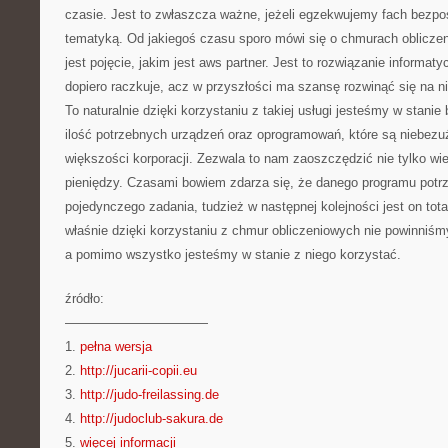
czasie. Jest to zwłaszcza ważne, jeżeli egzekwujemy fach bezpo
tematyką. Od jakiegoś czasu sporo mówi się o chmurach obliczen
jest pojęcie, jakim jest aws partner. Jest to rozwiązanie informat
dopiero raczkuje, acz w przyszłości ma szansę rozwinąć się na n
To naturalnie dzięki korzystaniu z takiej usługi jesteśmy w stani
ilość potrzebnych urządzeń oraz oprogramowań, które są niebezu
większości korporacji. Zezwala to nam zaoszczędzić nie tylko wie
pieniędzy. Czasami bowiem zdarza się, że danego programu potr
pojedynczego zadania, tudzież w następnej kolejności jest on tot
właśnie dzięki korzystaniu z chmur obliczeniowych nie powinni
a pomimo wszystko jesteśmy w stanie z niego korzystać.
źródło:
———————————
1.
pełna wersja
2.
http://jucarii-copii.eu
3.
http://judo-freilassing.de
4.
http://judoclub-sakura.de
5.
więcej informacji