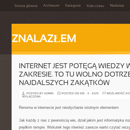
Archiwum
Kategorie
Nadzieja
Strona główna
Koło czasu
ZNALAZŁEM
INTERNET JEST POTĘGĄ WIEDZY
ZAKRESIE. TO TU WOLNO DOTRZ
NAJDALSZYCH ZAKĄTKÓW
POSTED BY ADMIN
POSTED ON SIE - 3 - 2025
MOŻLIWOŚĆ K
WYŁĄCZONA
Renoma w internecie jest niesłychanie istotnym elementem
Jak każdy z nas z pewnością wie, dział jakim jest informatyka roz
prędkim tempie. Wskutek tego również zawsze warto czytać wszys