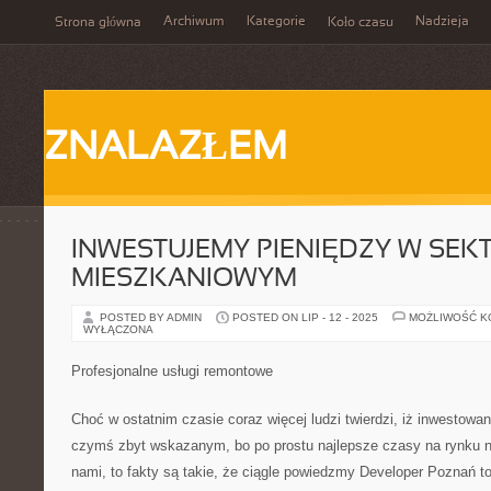
Archiwum
Kategorie
Nadzieja
Strona główna
Koło czasu
ZNALAZŁEM
INWESTUJEMY PIENIĘDZY W SEK
MIESZKANIOWYM
POSTED BY ADMIN
POSTED ON LIP - 12 - 2025
MOŻLIWOŚĆ 
WYŁĄCZONA
Profesjonalne usługi remontowe
Choć w ostatnim czasie coraz więcej ludzi twierdzi, iż inwestowan
czymś zbyt wskazanym, bo po prostu najlepsze czasy na rynku 
nami, to fakty są takie, że ciągle powiedzmy Developer Poznań t