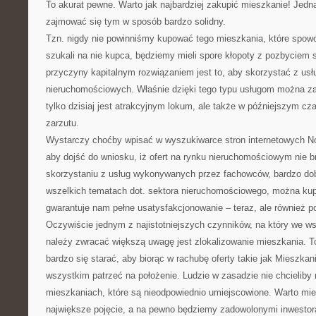
To akurat pewne. Warto jak najbardziej zakupić mieszkanie! Jedna
zajmować się tym w sposób bardzo solidny.
Tzn. nigdy nie powinniśmy kupować tego mieszkania, które spow
szukali na nie kupca, będziemy mieli spore kłopoty z pozbyciem si
przyczyny kapitalnym rozwiązaniem jest to, aby skorzystać z us
nieruchomościowych. Właśnie dzięki tego typu usługom można za
tylko dzisiaj jest atrakcyjnym lokum, ale także w późniejszym c
zarzutu.
Wystarczy choćby wpisać w wyszukiwarce stron internetowych 
aby dojść do wniosku, iż ofert na rynku nieruchomościowym nie br
skorzystaniu z usług wykonywanych przez fachowców, bardzo dob
wszelkich tematach dot. sektora nieruchomościowego, można kup
gwarantuje nam pełne usatysfakcjonowanie – teraz, ale również p
Oczywiście jednym z najistotniejszych czynników, na który we w
należy zwracać większą uwagę jest zlokalizowanie mieszkania. 
bardzo się starać, aby biorąc w rachubę oferty takie jak Mieszkan
wszystkim patrzeć na położenie. Ludzie w zasadzie nie chcieliby
mieszkaniach, które są nieodpowiednio umiejscowione. Warto mie
największe pojęcie, a na pewno będziemy zadowolonymi inwestor