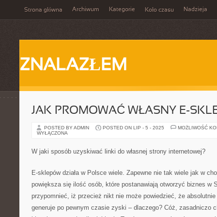
Archiwum
Kategorie
Nadzieja
Strona główna
Koło czasu
ZNALAZŁEM
JAK PROMOWAĆ WŁASNY E-SKL
POSTED BY ADMIN
POSTED ON LIP - 5 - 2025
MOŻLIWOŚĆ K
WYŁĄCZONA
W jaki sposób uzyskiwać linki do własnej strony internetowej?
E-sklepów działa w Polsce wiele. Zapewne nie tak wiele jak w ch
powiększa się ilość osób, które postanawiają otworzyć biznes w 
przypomnieć, iż przecież nikt nie może powiedzieć, że absolutnie
generuje po pewnym czasie zyski – dlaczego? Cóż, zasadniczo ch