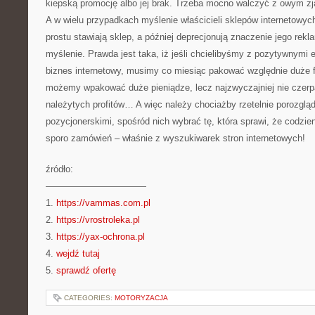
kiepską promocję albo jej brak. Trzeba mocno walczyć z owym z
A w wielu przypadkach myślenie właścicieli sklepów internetowych 
prostu stawiają sklep, a później deprecjonują znaczenie jego rek
myślenie. Prawda jest taka, iż jeśli chcielibyśmy z pozytywnymi
biznes internetowy, musimy co miesiąc pakować względnie duże
możemy wpakować duże pieniądze, lecz najzwyczajniej nie czer
należytych profitów… A więc należy chociażby rzetelnie porozglą
pozycjonerskimi, spośród nich wybrać tę, która sprawi, że codzie
sporo zamówień – właśnie z wyszukiwarek stron internetowych!
źródło:
———————————
1.
https://vammas.com.pl
2.
https://vrostroleka.pl
3.
https://yax-ochrona.pl
4.
wejdź tutaj
5.
sprawdź ofertę
CATEGORIES:
MOTORYZACJA