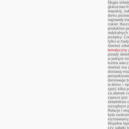
Długie skła
glukozowo-f
niepokój, z
domu pozwal
naprawdę tra
cukier, tłus
produktów pe
radykalnych 
przepisy. Co
tylko w trad
również odw
tematyczny
porady diete
w jednym mi
kontra wiec
również ma 
dostawą moż
perspektywi
domowego bu
w domu – np.
zjeść kilka 
za ułamek ce
zawsze jest
składników 
rozsądnym p
Relacje i w
była centrum
rozmawiamy,
Wspólne lepi
czy sałatki 