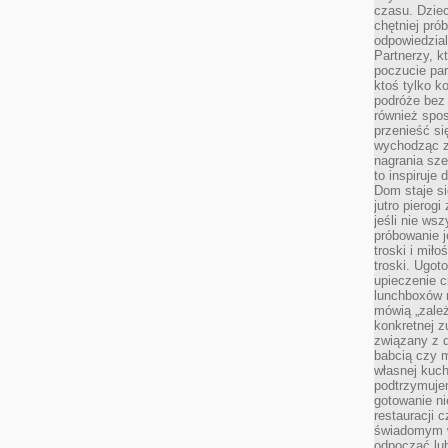
czasu. Dziec
chętniej pr
odpowiedzial
Partnerzy, k
poczucie par
ktoś tylko k
podróże bez
również spo
przenieść si
wychodząc z 
nagrania sze
to inspiruje
Dom staje si
jutro pierog
jeśli nie ws
próbowanie j
troski i mił
troski. Ugot
upieczenie c
lunchboxów n
mówią „zależ
konkretnej z
związany z 
babcią czy 
własnej kuch
podtrzymuje
gotowanie ni
restauracji 
świadomym 
odpocząć lu