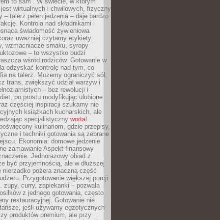
łem to sam”. W świecie, w którym
 jest wirtualnych i chwilowych, fizyczny
y – talerz pełen jedzenia – daje bardzo
fakcję. Kontrola nad składnikami i
osnąca świadomość żywieniowa
coraz uważniej czytamy etykiety.
dy, wzmacniacze smaku, syropy
ruktozowe – to wszystko budzi
właszcza wśród rodziców. Gotowanie w
a odzyskać kontrolę nad tym, co
fia na talerz. Możemy ograniczyć sól,
zcz trans, zwiększyć udział warzyw i
łnoziarnistych – bez rewolucji i
diet, po prostu modyfikując ulubione
raz częściej inspiracji szukamy nie
ycyjnych książkach kucharskich, ale
iedzając specjalistyczny
wortal
poświęcony kulinariom, gdzie przepisy,
tyczne i techniki gotowania są zebrane
ejscu. Ekonomia: domowe jedzenie
zne zamawianie Aspekt finansowy
znaczenie. Jednorazowy obiad z
e być przyjemnością, ale w dłuższej
e nierzadko pożera znaczną część
dżetu. Przygotowanie większej porcji
 zupy, curry, zapiekanki – pozwala
posiłków z jednego gotowania, często
ny restauracyjnej. Gotowanie nie
 tańsze, jeśli używamy egzotycznych
czy produktów premium, ale przy