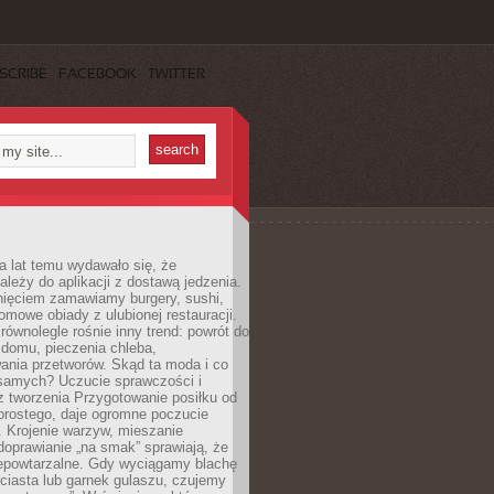
SCRIBE
FACEBOOK
TWITTER
a lat temu wydawało się, że
ależy do aplikacji z dostawą jedzenia.
nięciem zamawiamy burgery, sushi,
mowe obiady z ulubionej restauracji.
wnolegle rośnie inny trend: powrót do
 domu, pieczenia chleba,
ania przetworów. Skąd ta moda i co
samych? Uczucie sprawczości i
z tworzenia Przygotowanie posiłku od
prostego, daje ogromne poczucie
 Krojenie warzyw, mieszanie
doprawianie „na smak” sprawiają, że
iepowtarzalne. Gdy wyciągamy blachę
ciasta lub garnek gulaszu, czujemy