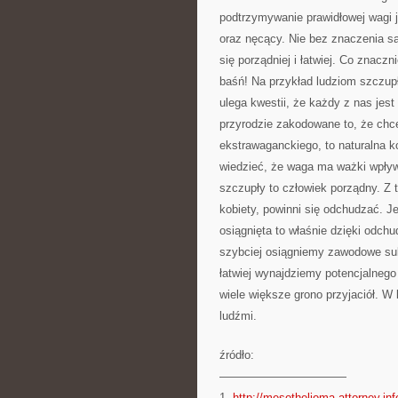
podtrzymywanie prawidłowej wagi j
oraz nęcący. Nie bez znaczenia są
się porządniej i łatwiej. Co znaczn
baśń! Na przykład ludziom szczupł
ulega kwestii, że każdy z nas jes
przyrodzie zakodowane to, że chc
ekstrawaganckiego, to naturalna ko
wiedzieć, że waga ma ważki wpływa
szczupły to człowiek porządny. Z
kobiety, powinni się odchudzać. 
osiągnięta to właśnie dzięki odc
szybciej osiągniemy zawodowe sukc
łatwiej wynajdziemy potencjalneg
wiele większe grono przyjaciół. W
ludźmi.
źródło:
———————————
1.
http://mesothelioma-attorney.inf