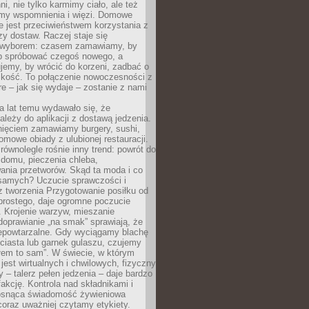
ni, nie tylko karmimy ciało, ale też
my wspomnienia i więzi. Domowe
e jest przeciwieństwem korzystania z
czy dostaw. Raczej staje się
wyborem: czasem zamawiamy, by
b spróbować czegoś nowego, a
jemy, by wrócić do korzeni, zadbać o
iskość. To połączenie nowoczesności z
óre – jak się wydaje – zostanie z nami
a lat temu wydawało się, że
ależy do aplikacji z dostawą jedzenia.
nięciem zamawiamy burgery, sushi,
mowe obiady z ulubionej restauracji.
wnolegle rośnie inny trend: powrót do
 domu, pieczenia chleba,
ania przetworów. Skąd ta moda i co
samych? Uczucie sprawczości i
z tworzenia Przygotowanie posiłku od
prostego, daje ogromne poczucie
 Krojenie warzyw, mieszanie
doprawianie „na smak” sprawiają, że
iepowtarzalne. Gdy wyciągamy blachę
ciasta lub garnek gulaszu, czujemy
łem to sam”. W świecie, w którym
 jest wirtualnych i chwilowych, fizyczny
y – talerz pełen jedzenia – daje bardzo
fakcję. Kontrola nad składnikami i
osnąca świadomość żywieniowa
coraz uważniej czytamy etykiety.