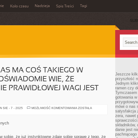
rie
Nadzieja
Tagi
Koło czasu
Spis Treści
SUB
NAS MA COŚ TAKIEGO W
Jeszcze kilk
ODŚWIADOMIE WIE, ŻE
przyszłość n
Jednym klik
E PRAWIDŁOWEJ WAGI JEST
ramen czy do
Tymczasem ró
gotowania w
przygotowyw
mówi o nas 
JAKIKOLWIEK
SIE - 7 - 2025
MOŻLIWOŚĆ KOMENTOWANIA
ZOSTAŁA
satysfakcja 
Z
NAS
zera, nawet 
MA
sprawczości.
COŚ
znych
składników, 
TAKIEGO
W
danie jest n
SOBIE,
pachnącego 
ŻE
w sobie, że już instynktowne zdaje sobie sprawę z tego, że