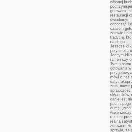
własnej kuch
podtrzymuje
gotowanie ni
restauracji 
świadomym 
odpocząć lu
czasem gotu
zdrowie i bl
tradycją, kt
na długo.
Jeszcze kilk
przyszłość n
Jednym klik
ramen czy do
Tymczasem ró
gotowania w
przygotowyw
mówi o nas 
satysfakcja 
zera, nawet 
sprawczości.
składników, 
danie jest n
pachnącego 
dumę: „zrobi
wiele rzeczy
rezultat prac
realną satys
zdrowiem R
sprawia, że 