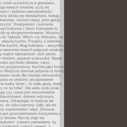
i, które uczestniczą w gotowaniu,
óbują nowych smaków, uczą się
ności i podstaw samodzielności.
tórzy dzielą się obowiązkami, budują
tnerstwa, zamiast relacji „ktoś gotuje,
orzysta”. Kreatywność i kulinarne
 wychodzenia z domu Gotowanie to
sób na eksperymentowanie. Możemy
ę do Tajlandii, Włoch czy Meksyku, nie
własnej kuchni. Przepisy z internetu,
fów kuchni, blogi kulinarne – wszystko
 do tworzenia nowych połączeń smaków.
ę małym laboratorium: dziś ramen,
i z twistem, pojutrze szakszuka. Nawet
zystko wychodzi idealnie, samo
est przyjemnością. Kuchnia jako forma
ości Wreszcie domowe jedzenie to forma
owanie rosołu dla chorego domownika,
iasta na urodziny, przygotowanie
a trudny dzień – to małe gesty, które
y mi na tobie”. Dla wielu osób smak
upy czy ciasta jest nierozerwalnie
dzieciństwem, domem rodzinnym,
mamą. Odnawiając te tradycje we
ni, nie tylko karmimy ciało, ale też
my wspomnienia i więzi. Domowe
e jest przeciwieństwem korzystania z
czy dostaw. Raczej staje się
wyborem: czasem zamawiamy, by
b spróbować czegoś nowego, a