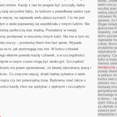
JUŻ
dumę: „zrobi
PODŚWIADOMIE
wiele rzeczy
est istotne. Każdy z nas bo pragnie być szczupły, ładny
WIE,
rezultat prac
ŻE
 tutaj wszystkie fakty, że ludziom o prawidłowej wadze żyje
PODTRZYMYWANIE
realną satys
PRAWIDŁOWEJ
zdrowiem R
ie więcej, na naprawdę wielu płaszczyznach. I to nie jest
WAGI
sprawia, że 
JEST
WAŻNE
ym o wiele poprawniej się współdziała z innymi ludźmi. Nie
Długie skła
glukozowo-f
t istotą społeczną oraz stadną. Posiadamy w swojej
niepokój, z
domu pozwal
emy przebywać w otoczeniu innych ludzi. Nie ma w tym nic
naprawdę tra
lej rzeczy – przetestuj therm line fast opinie. Wypada
cukier, tłus
produktów pe
 na to, jak postrzegają nas inni. W końcu człowiek
radykalnych 
 tego właśnie powodu każdy człowiek, a w szczególności
przepisy. Co
tylko w trad
Jedynie w owym czasie mogą być atrakcyjni. Szczupłość
również odw
tematyczny
hudzaniu ma prawo spowodować, że łatwiej odszukamy pracę i
porady diete
es. Co znacznie więcej, dzięki ładnej sylwetce o wiele
w jednym mi
kontra wiec
o męża czy też potencjalną żonę. Będziemy mieć także o
również ma 
 końcu każdy chce się spotykać z pięknymi i szczupłymi
dostawą moż
perspektywi
domowego bu
w domu – np.
zjeść kilka 
za ułamek ce
zawsze jest
składników 
o