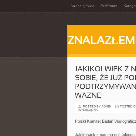
Archiwum
Katego
Strona główna
ZNALAZŁEM
JAKIKOLWIEK Z 
SOBIE, ŻE JUŻ P
PODTRZYMYWANI
WAŻNE
POSTED BY ADMIN
POSTED ON 
WYŁĄCZONA
Polski Komitet Badań Wariografic
Jakikolwiek z nas ma coś takiego 