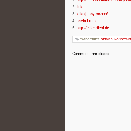
2.
link
3.
kliknij, aby poznać
4.
artykuł tutaj
5.
http://mike-diehl.de
CATEGORIES:
SERWIS, KONSERWA
Comments are closed.