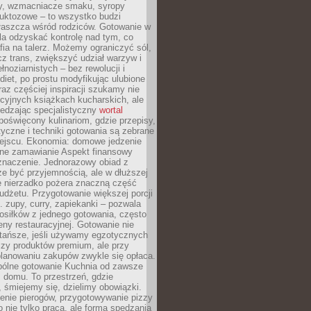
dy, wzmacniacze smaku, syropy
ruktozowe – to wszystko budzi
właszcza wśród rodziców. Gotowanie w
a odzyskać kontrolę nad tym, co
fia na talerz. Możemy ograniczyć sól,
zcz trans, zwiększyć udział warzyw i
łnoziarnistych – bez rewolucji i
diet, po prostu modyfikując ulubione
raz częściej inspiracji szukamy nie
ycyjnych książkach kucharskich, ale
iedzając specjalistyczny
wortal
poświęcony kulinariom, gdzie przepisy,
tyczne i techniki gotowania są zebrane
ejscu. Ekonomia: domowe jedzenie
zne zamawianie Aspekt finansowy
znaczenie. Jednorazowy obiad z
e być przyjemnością, ale w dłuższej
e nierzadko pożera znaczną część
dżetu. Przygotowanie większej porcji
 zupy, curry, zapiekanki – pozwala
posiłków z jednego gotowania, często
ny restauracyjnej. Gotowanie nie
 tańsze, jeśli używamy egzotycznych
czy produktów premium, ale przy
lanowaniu zakupów zwykle się opłaca.
spólne gotowanie Kuchnia od zawsze
 domu. To przestrzeń, gdzie
 śmiejemy się, dzielimy obowiązki.
enie pierogów, przygotowywanie pizzy
to nie tylko praca, ale forma spędzania