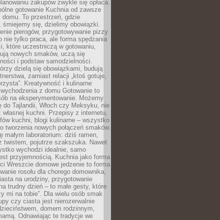
lanowaniu zakupów zwykle się opłaca.
spólne gotowanie Kuchnia od zawsze
 domu. To przestrzeń, gdzie
 śmiejemy się, dzielimy obowiązki.
enie pierogów, przygotowywanie pizzy
to nie tylko praca, ale forma spędzania
i, które uczestniczą w gotowaniu,
óbują nowych smaków, uczą się
ności i podstaw samodzielności.
tórzy dzielą się obowiązkami, budują
tnerstwa, zamiast relacji „ktoś gotuje,
orzysta”. Kreatywność i kulinarne
 wychodzenia z domu Gotowanie to
sób na eksperymentowanie. Możemy
ę do Tajlandii, Włoch czy Meksyku, nie
własnej kuchni. Przepisy z internetu,
fów kuchni, blogi kulinarne – wszystko
 do tworzenia nowych połączeń smaków.
ę małym laboratorium: dziś ramen,
i z twistem, pojutrze szakszuka. Nawet
zystko wychodzi idealnie, samo
est przyjemnością. Kuchnia jako forma
ości Wreszcie domowe jedzenie to forma
owanie rosołu dla chorego domownika,
iasta na urodziny, przygotowanie
a trudny dzień – to małe gesty, które
y mi na tobie”. Dla wielu osób smak
upy czy ciasta jest nierozerwalnie
dzieciństwem, domem rodzinnym,
mamą. Odnawiając te tradycje we