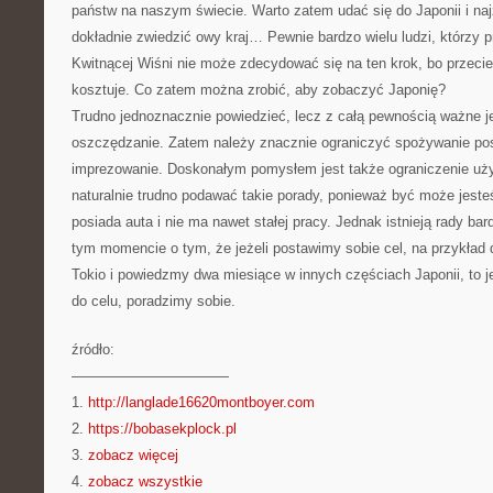
państw na naszym świecie. Warto zatem udać się do Japonii i naj
dokładnie zwiedzić owy kraj… Pewnie bardzo wielu ludzi, którzy p
Kwitnącej Wiśni nie może zdecydować się na ten krok, bo przeci
kosztuje. Co zatem można zrobić, aby zobaczyć Japonię?
Trudno jednoznacznie powiedzieć, lecz z całą pewnością ważne j
oszczędzanie. Zatem należy znacznie ograniczyć spożywanie po
imprezowanie. Doskonałym pomysłem jest także ograniczenie uż
naturalnie trudno podawać takie porady, ponieważ być może jesteś
posiada auta i nie ma nawet stałej pracy. Jednak istnieją rady ba
tym momencie o tym, że jeżeli postawimy sobie cel, na przykład
Tokio i powiedzmy dwa miesiące w innych częściach Japonii, to j
do celu, poradzimy sobie.
źródło:
———————————
1.
http://langlade16620montboyer.com
2.
https://bobasekplock.pl
3.
zobacz więcej
4.
zobacz wszystkie