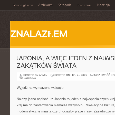
Archiwum
Kategorie
Nadzieja
Strona główna
Koło czasu
ZNALAZŁEM
JAPONIA, A WIĘC JEDEN Z NAJW
ZAKĄTKÓW ŚWIATA
POSTED BY ADMIN
POSTED ON LIP - 4 - 2025
MOŻLIWOŚĆ K
WYŁĄCZONA
Wyjedź na wymarzone wakacje!
Należy jasno napisać, iż Japonia to jeden z najwspanialszych kra
kraj ma do zaoferowania niemalże wszystko. Rewelacyjna kultura,
modernistyczne miasta czy chociażby plaże i lasy. Zasadniczo ni