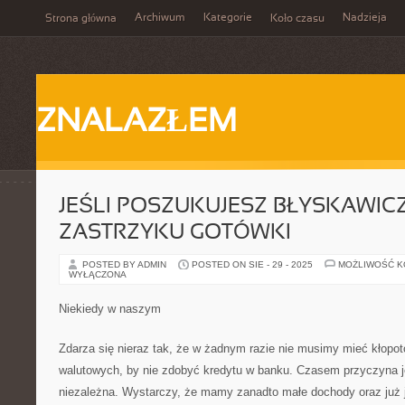
Archiwum
Kategorie
Nadzieja
Strona główna
Koło czasu
ZNALAZŁEM
JEŚLI POSZUKUJESZ BŁYSKAWI
ZASTRZYKU GOTÓWKI
POSTED BY ADMIN
POSTED ON SIE - 29 - 2025
MOŻLIWOŚĆ 
WYŁĄCZONA
Niekiedy w naszym
Zdarza się nieraz tak, że w żadnym razie nie musimy mieć kłopot
walutowych, by nie zdobyć kredytu w banku. Czasem przyczyna j
niezależna. Wystarczy, że mamy zanadto małe dochody oraz już 