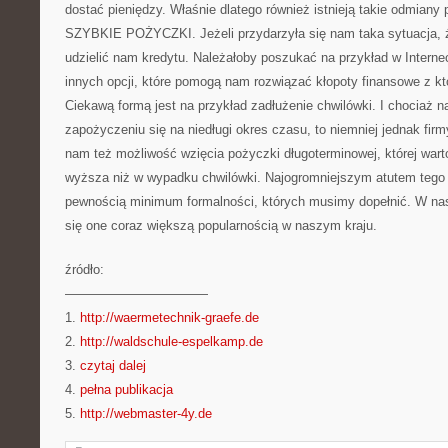
dostać pieniędzy. Właśnie dlatego również istnieją takie odmiany
SZYBKIE POŻYCZKI. Jeżeli przydarzyła się nam taka sytuacja, ż
udzielić nam kredytu. Należałoby poszukać na przykład w Internec
innych opcji, które pomogą nam rozwiązać kłopoty finansowe z k
Ciekawą formą jest na przykład zadłużenie chwilówki. I chociaż na
zapożyczeniu się na niedługi okres czasu, to niemniej jednak firm
nam też możliwość wzięcia pożyczki długoterminowej, której war
wyższa niż w wypadku chwilówki. Najogromniejszym atutem tego r
pewnością minimum formalności, których musimy dopełnić. W nas
się one coraz większą popularnością w naszym kraju.
źródło:
———————————
1.
http://waermetechnik-graefe.de
2.
http://waldschule-espelkamp.de
3.
czytaj dalej
4.
pełna publikacja
5.
http://webmaster-4y.de