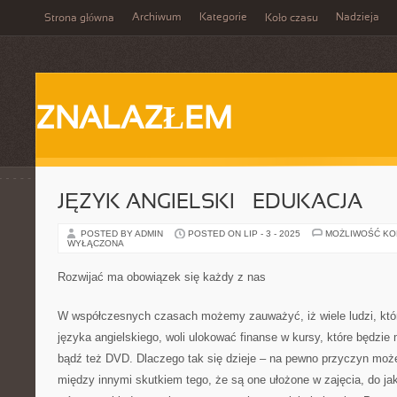
Archiwum
Kategorie
Nadzieja
Strona główna
Koło czasu
ZNALAZŁEM
JĘZYK ANGIELSKI – EDUKACJA
POSTED BY ADMIN
POSTED ON LIP - 3 - 2025
MOŻLIWOŚĆ K
WYŁĄCZONA
Rozwijać ma obowiązek się każdy z nas
W współczesnych czasach możemy zauważyć, iż wiele ludzi, któr
języka angielskiego, woli ulokować finanse w kursy, które będzi
bądź też DVD. Dlaczego tak się dzieje – na pewno przyczyn moż
między innymi skutkiem tego, że są one ułożone w zajęcia, do j