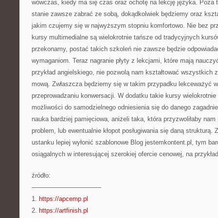
wówczas, kiedy ma się czas oraz ochotę na lekcję języka. Poza 
stanie zawsze zabrać ze sobą, dokądkolwiek będziemy oraz kszta
jakim czujemy się w najwyższym stopniu komfortowo. Nie bez przes
kursy multimedialne są wielokrotnie tańsze od tradycyjnych kursów
przekonamy, postać takich szkoleń nie zawsze będzie odpowiad
wymaganiom. Teraz nagranie płyty z lekcjami, które mają nauczy
przykład angielskiego, nie pozwolą nam kształtować wszystkich z
mową. Zwłaszcza będziemy się w takim przypadku lekceważyć w 
przeprowadzaniu konwersacji. W dodatku takie kursy wielokrotnie 
możliwości do samodzielnego odniesienia się do danego zagadnieni
nauka bardziej pamięciowa, aniżeli taka, która przyzwoliłaby na
problem, lub ewentualnie kłopot posługiwania się daną strukturą.
ustanku lepiej wyłonić szablonowe Blog jestemkontent.pl, tym bard
osiągalnych w interesującej szerokiej ofercie cenowej, na przykła
źródło:
———————————
1.
https://apcemp.pl
2.
https://artfinish.pl