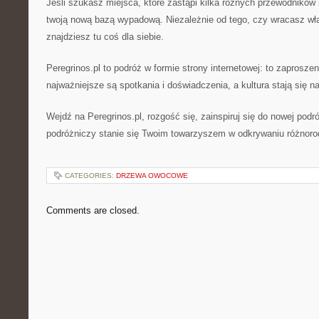
Jeśli szukasz miejsca, które zastąpi kilka różnych przewodników i
twoją nową bazą wypadową. Niezależnie od tego, czy wracasz wła
znajdziesz tu coś dla siebie.
Peregrinos.pl to podróż w formie strony internetowej: to zaprosze
najważniejsze są spotkania i doświadczenia, a kultura stają się 
Wejdź na Peregrinos.pl, rozgość się, zainspiruj się do nowej pod
podróżniczy stanie się Twoim towarzyszem w odkrywaniu różnoro
CATEGORIES:
DRZEWA OWOCOWE
Comments are closed.