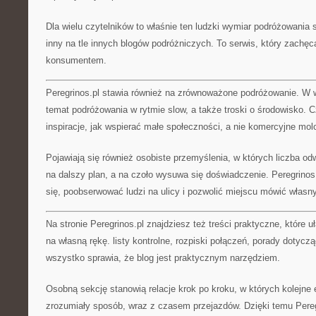
Dla wielu czytelników to właśnie ten ludzki wymiar podróżowania s
inny na tle innych blogów podróżniczych. To serwis, który zachęc
konsumentem.
Peregrinos.pl stawia również na zrównoważone podróżowanie. W w
temat podróżowania w rytmie slow, a także troski o środowisko. Cz
inspiracje, jak wspierać małe społeczności, a nie komercyjne mol
Pojawiają się również osobiste przemyślenia, w których liczba o
na dalszy plan, a na czoło wysuwa się doświadczenie. Peregrino
się, poobserwować ludzi na ulicy i pozwolić miejscu mówić włas
Na stronie Peregrinos.pl znajdziesz też treści praktyczne, które u
na własną rękę. listy kontrolne, rozpiski połączeń, porady dotyc
wszystko sprawia, że blog jest praktycznym narzędziem.
Osobną sekcję stanowią relacje krok po kroku, w których kolejne
zrozumiały sposób, wraz z czasem przejazdów. Dzięki temu Peregr