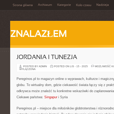
Archiwum
Kategorie
Nadzieja
Strona główna
Koło czasu
ZNALAZŁEM
JORDANIA I TUNEZJA
POSTED BY ADMIN
POSTED ON LIS - 15 - 2025
MOŻLIWOŚĆ 
WYŁĄCZONA
Peregrinos.pl to magazyn online o wyprawach, kulturze i magicz
globu. To wirtualny dom, gdzie ciekawość świata łączy się z pra
odkrywca może znaleźć tu konkretne wskazówki do zaplanowania 
Ciekawe państwa:
Singapur
i Syria
Peregrinos.pl – miejsce dla miłośników globtroterstwa i różnorodno