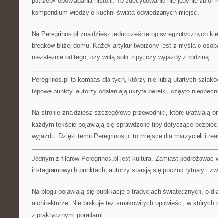
potrzeby opowiadania historii. To zdecydowanie nie jedynie zbiór r
kompendium wiedzy o kuchni świata odwiedzanych miejsc.
Na Peregrinos.pl znajdziesz jednocześnie opisy egzotycznych kier
breaków bliżej domu. Każdy artykuł tworzony jest z myślą o oso
niezależnie od tego, czy wolą solo tripy, czy wyjazdy z rodziną.
Peregrinos.pl to kompas dla tych, którzy nie lubią utartych szla
topowe punkty, autorzy odsłaniają ukryte perełki, często nieobec
Na stronie znajdziesz szczegółowe przewodniki, które ułatwiają o
każdym tekście pojawiają się sprawdzone tipy dotyczące bezpie
wyjazdu. Dzięki temu Peregrinos.pl to miejsce dla marzycieli i rea
Jednym z filarów Peregrinos.pl jest kultura. Zamiast podróżować 
instagramowych punktach, autorzy starają się poczuć rytuały i z
Na blogu pojawiają się publikacje o tradycjach świątecznych, o di
architekturze. Nie brakuje też smakowitych opowieści, w których o
z praktycznymi poradami.