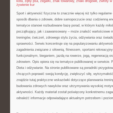
kota
,
zęby psa
,
zegarki
,
znak towarowy
,
znaki drogowe
,
zwroty w 
żywienie kur
Sport i aktywność fizyczna to znacznie więcej niż tylko regularne 
sposób dbania o zdrowie, dobre samopoczucie oraz codzienną ene
tematyce stanowi rozbudowane bazę porad, w którym każdy miłoś
początkujący, jak i zaawansowany – może znaleźć wartościowe m
treningów, ćwiczeń, zdrowego stylu życia, odżywiania oraz świad
sprawności. Serwis koncentruje się na popularyzowaniu aktywnośc
zagadnienia związane z siłownią, fitnessem, sportami rekreacyjny
funkcjonalnym, bieganiem, jazdą na rowerze, jogą, regeneracją 
zdrowiem. Opis opiera się na tematyce publikowanej w serwisie.
Dieta i odżywianie. Na stronie publikowane są poradniki przygot
chcących poprawić swoją kondycję, zwiększyć siłę, wytrzymałość
znajdzie tutaj praktyczne wskazówki dotyczące planowania trenin
budowania zdrowych nawyków oraz utrzymywania wysokiej motywa
aktywności. Każdy materiał został poświęcony konkretnemu zagad
odnaleźć informacje odpowiadające aktualnym potrzebom i pozi