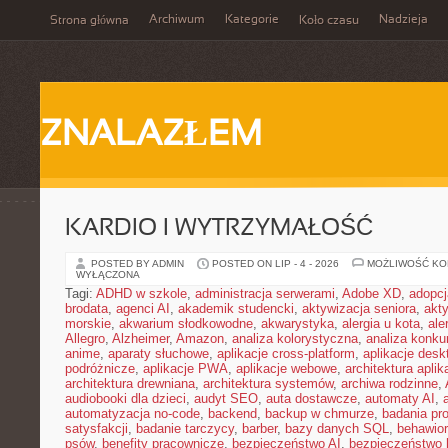
Archiwum
Kategorie
Nadzieja
Strona główna
Koło czasu
ZNALAZŁEM
KARDIO I WYTRZYMAŁOŚĆ
POSTED BY ADMIN
POSTED ON LIP - 4 - 2026
MOŻLIWOŚĆ K
WYŁĄCZONA
Tagi:
ADHD w szkole
,
administracja serwerami
,
Adobe XD
,
adopcj
brodata
,
agenci AI
,
akademik studencki
,
aktywizacja seniora
,
akt
morskie
,
akwarium słodkowodne
,
akwarystyka
,
alergia u kota
,
ale
Allegro
,
Alzheimer
,
Amazon
,
analiza kolorystyczna
,
analiza konkur
anime
,
aparaty słuchowe
,
aplikacje cross-platform
,
aplikacje des
podróżnicze
,
aplikacje PWA
,
aplikacje webowe
,
architektura aplika
architektura drewniana
,
architektura systemów
,
archiwa rodzinne
,
audiobooki dla dzieci
,
audyt SEO
,
auta dostawcze
,
automaty AI
,
automatyzacja no-code
,
backend
,
backup w chmurze
,
badania pro
satysfakcji
,
badanie tarczycy
,
barber
,
bazy danych SQL
,
behawior
psów
,
benefity pracownicze
,
bezpieczeństwo AI
,
bezpieczeństwo h