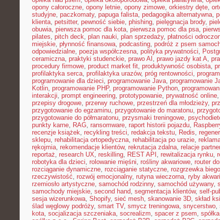
opony całoroczne
,
opony letnie
,
opony zimowe
,
orkiestry dęte
,
or
studyjne
,
paczkomaty
,
papuga falista
,
pedagogika alternatywna
,
p
klienta
,
petsitter
,
pewność siebie
,
phishing
,
pielęgnacja brody
,
pie
obuwia
,
pierwsza pomoc dla kota
,
pierwsza pomoc dla psa
,
pierw
pilates
,
pitch deck
,
plan nauki
,
plan sprzedaży
,
płatności odroczo
miejskie
,
płynność finansowa
,
podcasting
,
podróż z psem samoc
odpowiedzialne
,
poezja współczesna
,
polityka prywatności
,
Postg
ceramiczna
,
praktyki studenckie
,
prawo AI
,
prawo jazdy kat A
,
pr
procedury firmowe
,
product market fit
,
produktywność osobista
,
p
profilaktyka serca
,
profilaktyka urazów
,
próg rentowności
,
program
programowanie dla dzieci
,
programowanie Java
,
programowanie Ja
Kotlin
,
programowanie PHP
,
programowanie Python
,
programowani
interakcji
,
prompt engineering
,
prototypowanie
,
prywatność online
przepisy drogowe
,
przerwy ruchowe
,
przestrzeń dla młodzieży
,
pr
przygotowanie do egzaminu
,
przygotowanie do maratonu
,
przygot
przygotowanie do półmaratonu
,
przysmaki treningowe
,
psychodiet
punkty karne
,
RAG
,
ransomware
,
raport historii pojazdu
,
Raspberr
recenzje książek
,
recykling treści
,
redakcja tekstu
,
Redis
,
regener
sklepu
,
rehabilitacja ortopedyczna
,
rehabilitacja po urazie
,
reklama
rękojmia
,
rekomendacje klientów
,
rekrutacja zdalna
,
relacje partne
reportaż
,
research UX
,
reskilling
,
REST API
,
rewitalizacja rynku
,
robotyka dla dzieci
,
rolowanie mięśni
,
rośliny akwariowe
,
router d
rozciąganie dynamiczne
,
rozciąganie statyczne
,
rozgrzewka bieg
rzeczywistość
,
rozwój emocjonalny
,
rutyna wieczorna
,
ryby akwar
rzemiosło artystyczne
,
samochód rodzinny
,
samochód używany
,
samochody miejskie
,
second hand
,
segmentacja klientów
,
self-pu
sesja wizerunkowa
,
Shopify
,
sieć mesh
,
skanowanie 3D
,
skład ks
ślad węglowy podróży
,
smart TV
,
smycz treningowa
,
snycerstwo
,
kota
,
socjalizacja szczeniaka
,
socrealizm
,
spacer z psem
,
spółka